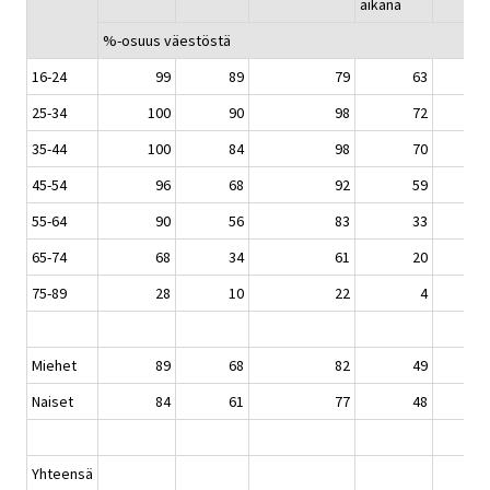
aikana
%-osuus väestöstä
16-24
99
89
79
63
25-34
100
90
98
72
35-44
100
84
98
70
45-54
96
68
92
59
55-64
90
56
83
33
65-74
68
34
61
20
75-89
28
10
22
4
Miehet
89
68
82
49
Naiset
84
61
77
48
Yhteensä