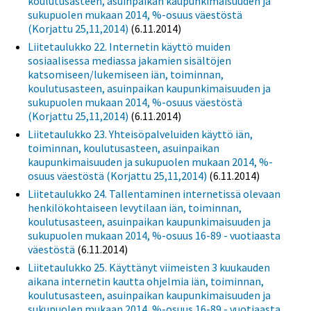
koulutusasteen, asuinpaikan kaupunkimaisuuden ja
sukupuolen mukaan 2014, %-osuus väestöstä
(Korjattu 25,11,2014)
(6.11.2014)
Liitetaulukko 22. Internetin käyttö muiden
sosiaalisessa mediassa jakamien sisältöjen
katsomiseen/lukemiseen iän, toiminnan,
koulutusasteen, asuinpaikan kaupunkimaisuuden ja
sukupuolen mukaan 2014, %-osuus väestöstä
(Korjattu 25,11,2014)
(6.11.2014)
Liitetaulukko 23. Yhteisöpalveluiden käyttö iän,
toiminnan, koulutusasteen, asuinpaikan
kaupunkimaisuuden ja sukupuolen mukaan 2014, %-
osuus väestöstä (Korjattu 25,11,2014)
(6.11.2014)
Liitetaulukko 24. Tallentaminen internetissä olevaan
henkilökohtaiseen levytilaan iän, toiminnan,
koulutusasteen, asuinpaikan kaupunkimaisuuden ja
sukupuolen mukaan 2014, %-osuus 16-89 - vuotiaasta
väestöstä
(6.11.2014)
Liitetaulukko 25. Käyttänyt viimeisten 3 kuukauden
aikana internetin kautta ohjelmia iän, toiminnan,
koulutusasteen, asuinpaikan kaupunkimaisuuden ja
sukupuolen mukaan 2014, %-osuus 16-89 - vuotiaasta