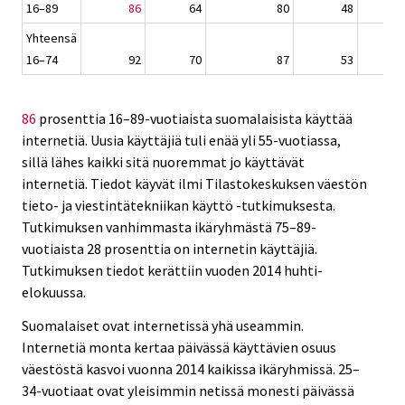
16–89
86
64
80
48
Yhteensä
16–74
92
70
87
53
86
prosenttia 16–89-vuotiaista suomalaisista käyttää
internetiä. Uusia käyttäjiä tuli enää yli 55-vuotiassa,
sillä lähes kaikki sitä nuoremmat jo käyttävät
internetiä. Tiedot käyvät ilmi Tilastokeskuksen väestön
tieto- ja viestintätekniikan käyttö ‑tutkimuksesta.
Tutkimuksen vanhimmasta ikäryhmästä 75–89-
vuotiaista 28 prosenttia on internetin käyttäjiä.
Tutkimuksen tiedot kerättiin vuoden 2014 huhti-
elokuussa.
Suomalaiset ovat internetissä yhä useammin.
Internetiä monta kertaa päivässä käyttävien osuus
väestöstä kasvoi vuonna 2014 kaikissa ikäryhmissä. 25–
34-vuotiaat ovat yleisimmin netissä monesti päivässä