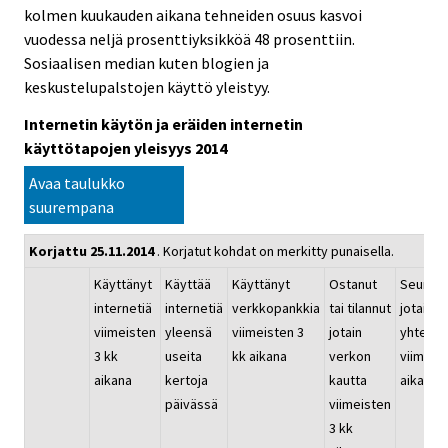
kolmen kuukauden aikana tehneiden osuus kasvoi
vuodessa neljä prosenttiyksikköä 48 prosenttiin.
Sosiaalisen median kuten blogien ja
keskustelupalstojen käyttö yleistyy.
Internetin käytön ja eräiden internetin
käyttötapojen yleisyys 2014
Avaa taulukko
suurempana
Korjattu 25.11.2014
. Korjatut kohdat on merkitty punaisella.
Käyttänyt
Käyttää
Käyttänyt
Ostanut
Seurann
internetiä
internetiä
verkkopankkia
tai tilannut
jotain
viimeisten
yleensä
viimeisten 3
jotain
yhteisö
3 kk
useita
kk aikana
verkon
viimeist
aikana
kertoja
kautta
aikana
päivässä
viimeisten
3 kk