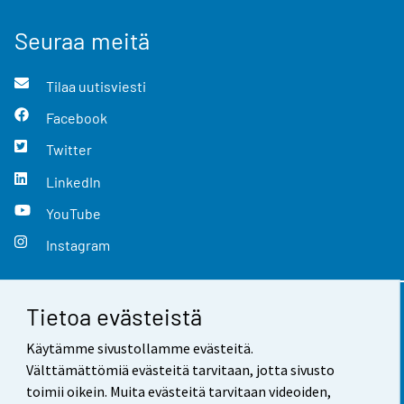
Seuraa meitä
Tilaa uutisviesti
Facebook
Twitter
LinkedIn
YouTube
Instagram
Tietoa evästeistä
Yhteystiedot
Käytämme sivustollamme evästeitä.
Palaute
Välttämättömiä evästeitä tarvitaan, jotta sivusto
toimii oikein. Muita evästeitä tarvitaan videoiden,
Käyttöehdot