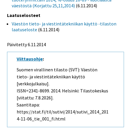
väestöstä (Korjattu 25,11,2014)
(6.11.2014)
Laatuselosteet
Väestön tieto- ja viestintätekniikan käyttö -tilaston
laatuseloste
(6.11.2014)
Päivitetty 6.11.2014
Viittausohje
:
Suomen virallinen tilasto (SVT): Väestön
tieto- ja viestintätekniikan käyttö
[verkkojulkaisu].
ISSN=2341-8699. 2014. Helsinki: Tilastokeskus
[viitattu: 7.8.2026].
Saantitapa:
https://stat.fi/til/sutivi/2014/sutivi_2014_201
4-11-06_tie_001_fi.html