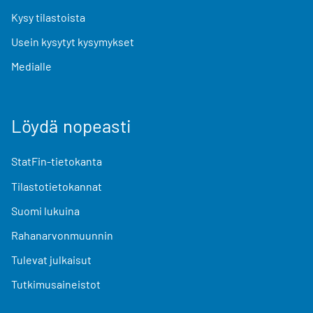
Kysy tilastoista
Usein kysytyt kysymykset
Medialle
Löydä nopeasti
StatFin-tietokanta
Tilastotietokannat
Suomi lukuina
Rahanarvonmuunnin
Tulevat julkaisut
Tutkimusaineistot