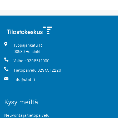
Työpajankatu
13
00580
Helsinki
Vaihde
029 551 1000
Tietopalvelu
029 551 2220
info@stat.fi
Kysy meiltä
Neuvonta ja tietopalvelu