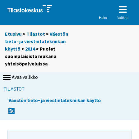
Valikko
Haku
Etusivu
>
Tilastot
>
Väestön
tieto- ja viestintätekniikan
käyttö
>
2014
> Puolet
suomalaisista mukana
yhteisöpalveluissa
Avaa valikko
TILASTOT
Väestön tieto- ja viestintätekniikan käyttö