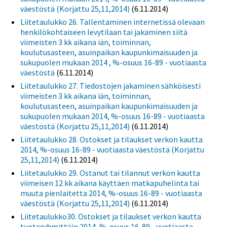
väestöstä (Korjattu 25,11,2014)
(6.11.2014)
Liitetaulukko 26. Tallentaminen internetissä olevaan
henkilökohtaiseen levytilaan tai jakaminen siitä
viimeisten 3 kk aikana iän, toiminnan,
koulutusasteen, asuinpaikan kaupunkimaisuuden ja
sukupuolen mukaan 2014 , %-osuus 16-89 - vuotiaasta
väestöstä
(6.11.2014)
Liitetaulukko 27. Tiedostojen jakaminen sähköisesti
viimeisten 3 kk aikana iän, toiminnan,
koulutusasteen, asuinpaikan kaupunkimaisuuden ja
sukupuolen mukaan 2014, %-osuus 16-89 - vuotiaasta
väestöstä (Korjattu 25,11,2014)
(6.11.2014)
Liitetaulukko 28. Ostokset ja tilaukset verkon kautta
2014, %-osuus 16-89 - vuotiaasta väestöstä (Korjattu
25,11,2014)
(6.11.2014)
Liitetaulukko 29. Ostanut tai tilannut verkon kautta
viimeisen 12 kk aikana käyttäen matkapuhelinta tai
muuta pienlaitetta 2014, %-osuus 16-89 - vuotiaasta
väestöstä (Korjattu 25,11,2014)
(6.11.2014)
Liitetaulukko30. Ostokset ja tilaukset verkon kautta
tuoteryhmittäin 2014, %-osuus 16-89 - vuotiaasta