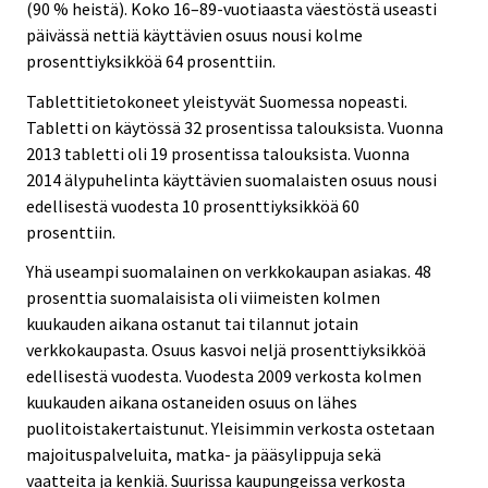
(90 % heistä). Koko 16–89-vuotiaasta väestöstä useasti
päivässä nettiä käyttävien osuus nousi kolme
prosenttiyksikköä 64 prosenttiin.
Tablettitietokoneet yleistyvät Suomessa nopeasti.
Tabletti on käytössä 32 prosentissa talouksista. Vuonna
2013 tabletti oli 19 prosentissa talouksista. Vuonna
2014 älypuhelinta käyttävien suomalaisten osuus nousi
edellisestä vuodesta 10 prosenttiyksikköä 60
prosenttiin.
Yhä useampi suomalainen on verkkokaupan asiakas. 48
prosenttia suomalaisista oli viimeisten kolmen
kuukauden aikana ostanut tai tilannut jotain
verkkokaupasta. Osuus kasvoi neljä prosenttiyksikköä
edellisestä vuodesta. Vuodesta 2009 verkosta kolmen
kuukauden aikana ostaneiden osuus on lähes
puolitoistakertaistunut. Yleisimmin verkosta ostetaan
majoituspalveluita, matka- ja pääsylippuja sekä
vaatteita ja kenkiä. Suurissa kaupungeissa verkosta