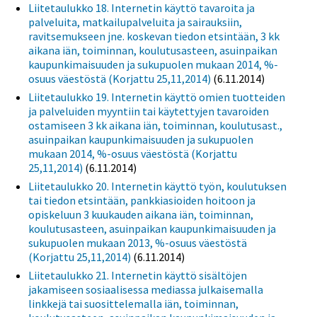
Liitetaulukko 18. Internetin käyttö tavaroita ja
palveluita, matkailupalveluita ja sairauksiin,
ravitsemukseen jne. koskevan tiedon etsintään, 3 kk
aikana iän, toiminnan, koulutusasteen, asuinpaikan
kaupunkimaisuuden ja sukupuolen mukaan 2014, %-
osuus väestöstä (Korjattu 25,11,2014)
(6.11.2014)
Liitetaulukko 19. Internetin käyttö omien tuotteiden
ja palveluiden myyntiin tai käytettyjen tavaroiden
ostamiseen 3 kk aikana iän, toiminnan, koulutusast.,
asuinpaikan kaupunkimaisuuden ja sukupuolen
mukaan 2014, %-osuus väestöstä (Korjattu
25,11,2014)
(6.11.2014)
Liitetaulukko 20. Internetin käyttö työn, koulutuksen
tai tiedon etsintään, pankkiasioiden hoitoon ja
opiskeluun 3 kuukauden aikana iän, toiminnan,
koulutusasteen, asuinpaikan kaupunkimaisuuden ja
sukupuolen mukaan 2013, %-osuus väestöstä
(Korjattu 25,11,2014)
(6.11.2014)
Liitetaulukko 21. Internetin käyttö sisältöjen
jakamiseen sosiaalisessa mediassa julkaisemalla
linkkejä tai suosittelemalla iän, toiminnan,