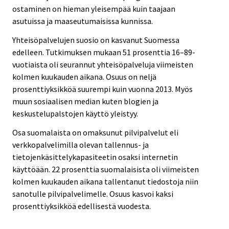
ostaminen on hieman yleisempää kuin taajaan
asutuissa ja maaseutumaisissa kunnissa.
Yhteisöpalvelujen suosio on kasvanut Suomessa
edelleen. Tutkimuksen mukaan 51 prosenttia 16–89-
vuotiaista oli seurannut yhteisöpalveluja viimeisten
kolmen kuukauden aikana. Osuus on neljä
prosenttiyksikköä suurempi kuin vuonna 2013. Myös
muun sosiaalisen median kuten blogien ja
keskustelupalstojen käyttö yleistyy.
Osa suomalaista on omaksunut pilvipalvelut eli
verkkopalvelimilla olevan tallennus- ja
tietojenkäsittelykapasiteetin osaksi internetin
käyttöään. 22 prosenttia suomalaisista oli viimeisten
kolmen kuukauden aikana tallentanut tiedostoja niin
sanotulle pilvipalvelimelle. Osuus kasvoi kaksi
prosenttiyksikköä edellisestä vuodesta.