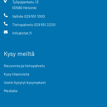
Työpajankatu
13
00580
Helsinki
Vaihde
029 551 1000
Tietopalvelu
029 551 2220
info@stat.fi
Kysy meiltä
Neuvonta ja tietopalvelu
Kysy tilastoista
Usein kysytyt kysymykset
Medialle