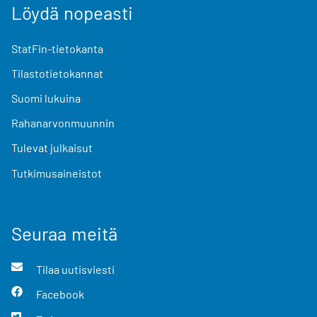
Löydä nopeasti
StatFin-tietokanta
Tilastotietokannat
Suomi lukuina
Rahanarvonmuunnin
Tulevat julkaisut
Tutkimusaineistot
Seuraa meitä
Tilaa uutisviesti
Facebook