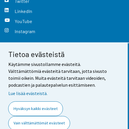
Twitter
LinkedIn
YouTube
Instagram
Tietoa evästeistä
Yhteystiedot
Käytämme sivustollamme evästeitä.
Palaute
Välttämättömiä evästeitä tarvitaan, jotta sivusto
toimii oikein. Muita evästeitä tarvitaan videoiden,
Käyttöehdot
podcastien ja palautepalvelun esittämiseen.
Tietosuoja
Lue lisää evästeistä.
Saavutettavuus
Hyväksyn kaikki evästeet
Tietoa sivustosta
Vain välttämättömät evästeet
Evästeasetukset