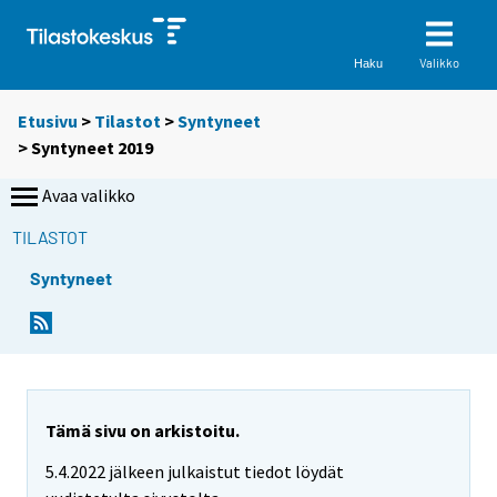
Valikko
Haku
Etusivu
>
Tilastot
>
Syntyneet
> Syntyneet 2019
Avaa valikko
TILASTOT
Syntyneet
Tämä sivu on arkistoitu.
5.4.2022 jälkeen julkaistut tiedot löydät