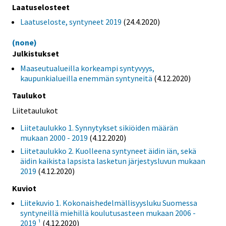
Laatuselosteet
Laatuseloste, syntyneet 2019
(24.4.2020)
(none)
Julkistukset
Maaseutualueilla korkeampi syntyvyys,
kaupunkialueilla enemmän syntyneitä
(4.12.2020)
Taulukot
Liitetaulukot
Liitetaulukko 1. Synnytykset sikiöiden määrän
mukaan 2000 - 2019
(4.12.2020)
Liitetaulukko 2. Kuolleena syntyneet äidin iän, sekä
äidin kaikista lapsista lasketun järjestysluvun mukaan
2019
(4.12.2020)
Kuviot
Liitekuvio 1. Kokonaishedelmällisyysluku Suomessa
syntyneillä miehillä koulutusasteen mukaan 2006 -
2019 ¹
(4.12.2020)