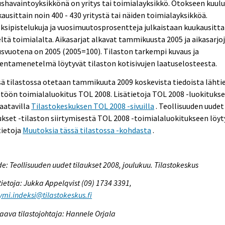
shavaintoyksikkönä on yritys tai toimialayksikkö. Otokseen kuul
ausittain noin 400 - 430 yritystä tai näiden toimialayksikköä.
ksipistelukuja ja vuosimuutosprosentteja julkaistaan kuukausitta
eltä toimialalta. Aikasarjat alkavat tammikuusta 2005 ja aikasarjo
svuotena on 2005 (2005=100). Tilaston tarkempi kuvaus ja
entamenetelmä löytyvät tilaston kotisivujen laatuselosteesta.
ä tilastossa otetaan tammikuuta 2009 koskevista tiedoista lähti
töön toimialaluokitus TOL 2008. Lisätietoja TOL 2008 -luokituks
aatavilla
Tilastokeskuksen TOL 2008 -sivuilla
. Teollisuuden uudet
ukset -tilaston siirtymisestä TOL 2008 -toimialaluokitukseen löyt
tietoja
Muutoksia tässä tilastossa -kohdasta
.
e: Teollisuuden uudet tilaukset 2008, joulukuu. Tilastokeskus
tietoja: Jukka Appelqvist (09) 1734 3391,
ymi.indeksi@tilastokeskus.fi
aava tilastojohtaja: Hannele Orjala