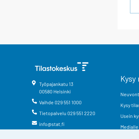
Kysy 
Työpajankatu
13
00580
Helsinki
Neuvonta
Vaihde
029 551 1000
Kysy tila
Tietopalvelu
029 551 2220
Usein ky
info@stat.fi
Medialle