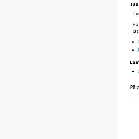
Tau
Ti
Poi
lat
Laa
Päiv