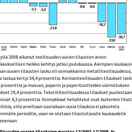
yllä 2008 alkanut teollisuuden uusien tilausten arvon
keuksellisen heikko kehitys jatkui joulukuussa. Aiempien kuukaus
an uusien tilausten lasku oli voimakkainta metalliteollisuudessa,
a laskua kertyi 34,4 prosenttia. Kemianteollisuuden tilaukset lask
 prosenttia ja massan, paperin ja paperituotteiden valmistuksen
ukset 19,4 prosenttia. Tekstiiliteollisuudessa tilaukset puolestaa
oivat 4,3 prosenttia. Voimakkaat heilahtelut ovat kuitenkin tilast
illisiä, sillä arvoltaan suuriakaan uusia tilauksia ei jaksoteta
mmälle periodille, vaan ne otetaan tilastoitavalle kuukaudelle
aisenaan.
llisuuden uusien tilauksien muutos 12/2007-12/2008, %