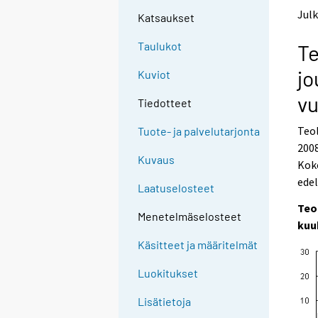
t
t
Julk
Katsaukset
o
o
a
a
Taulukot
Te
n
n
o
o
jo
Kuviot
t
t
h
h
vu
Tiedotteet
e
e
r
r
Teol
Tuote- ja palvelutarjonta
s
s
2008
e
e
Kuvaus
Koko
r
r
v
v
edel
Laatuselosteet
i
i
Teo
c
c
Menetelmäselosteet
e
e
kuu
.
.
Käsitteet ja määritelmät
Luokitukset
Lisätietoja