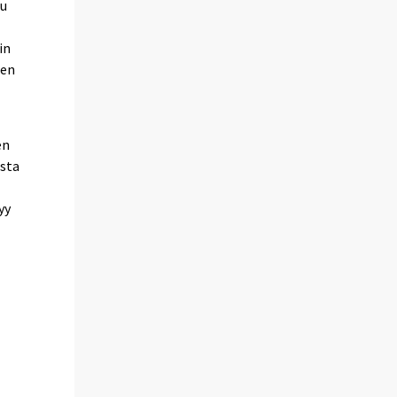
uu
in
jen
en
esta
yy