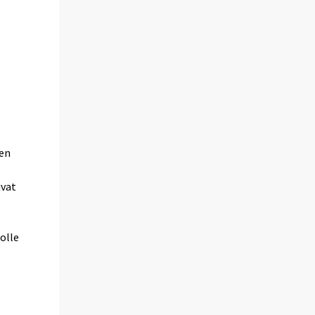
ien
ivat
n
olle