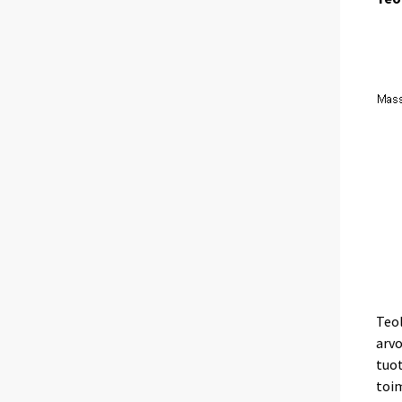
Teol
arvo
tuot
toim