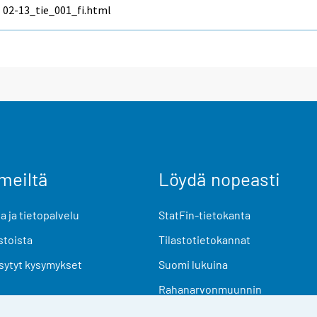
02-13_tie_001_fi.html
meiltä
Löydä nopeasti
 ja tietopalvelu
StatFin-tietokanta
stoista
Tilastotietokannat
sytyt kysymykset
Suomi lukuina
Rahanarvonmuunnin
Tulevat julkaisut