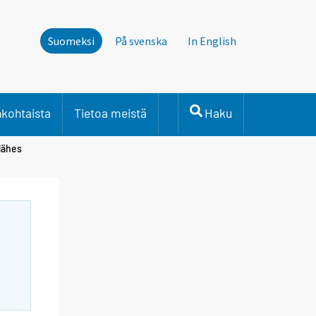
Suomeksi
På svenska
In English
nkohtaista
Tietoa meistä
Haku
 lähes