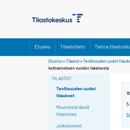
Etusivu
Tilastotieto
Tietoa tilastoist
Etusivu
>
Tilastot
>
Teollisuuden uudet tilauk
Y
Y
kolmanneksen vuoden takaisesta
o
o
u
u
TILASTOT
a
a
r
r
Teollisuuden uudet
e
e
T
tilaukset
m
m
5
o
o
Muutoksia tässä
v
v
tilastossa
S
i
i
n
n
Julkistukset
g
g