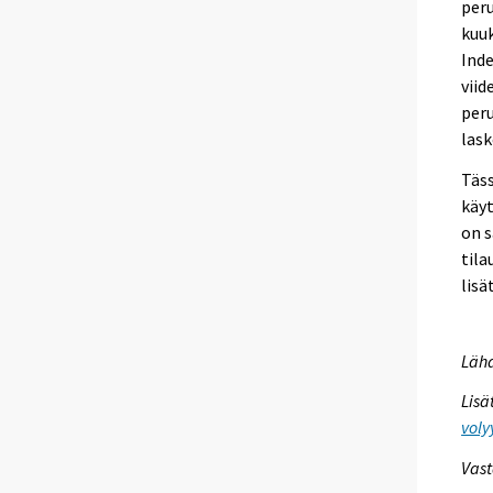
peru
kuuk
Inde
viid
peru
lask
Täss
käyt
on s
tila
lisä
Lähd
Lisä
voly
Vast