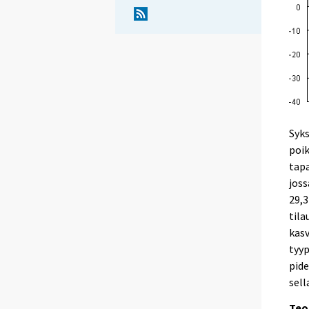
Syks
poik
tapa
joss
29,3
tila
kasv
tyyp
pide
sell
Teo