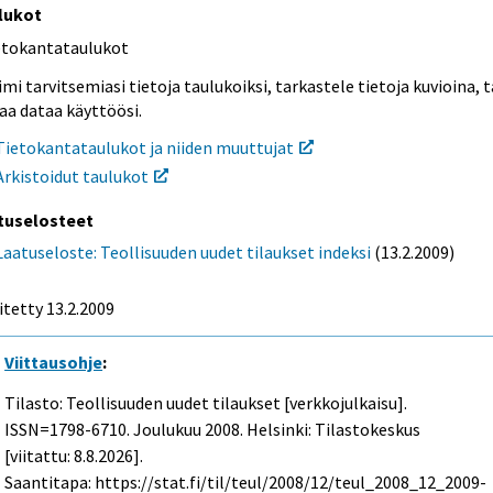
lukot
etokantataulukot
mi tarvitsemiasi tietoja taulukoiksi, tarkastele tietoja kuvioina, t
aa dataa käyttöösi.
Tietokantataulukot ja niiden muuttujat
Arkistoidut taulukot
tuselosteet
Laatuseloste: Teollisuuden uudet tilaukset indeksi
(13.2.2009)
itetty 13.2.2009
Viittausohje
:
Tilasto: Teollisuuden uudet tilaukset [verkkojulkaisu].
ISSN=1798-6710.
Joulukuu
2008. Helsinki: Tilastokeskus
[viitattu: 8.8.2026].
Saantitapa: https://stat.fi/til/teul/2008/12/teul_2008_12_2009-