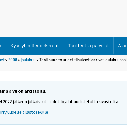
a
Kyselyt ja tiedonkeruut
Tuotteet ja palvelut
Aja
set
>
2008
>
joulukuu
> Teollisuuden uudet tilaukset laskivat joulukuussa
ämä sivu on arkistoitu.
.4.2022 jälkeen julkaistut tiedot löydät uudistetulta sivustolta.
iirry uudelle tilastosivulle