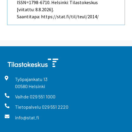
ISSN=1798-6710. Helsinki: Tilastokeskus
[viitattu: 8.8.2026].
Saantitapa: https://stat.fi/til/teul/2014/
Työpajankatu
13
00580
Helsinki
Vaihde
029 551 1000
Tietopalvelu
029 551 2220
info@stat.fi