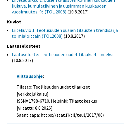
Liitetaulukko 1. Uusien tilausten kolmen kuukauden
liukuva, kumulatiivinen ja uusimman kuukauden
vuosimuutos, % (TOL 2008)
(10.8.2017)
Kuviot
Liitekuvio 1. Teollisuuden uusien tilausten trendisarja
toimialoittain (TOL2008)
(10.8.2017)
Laatuselosteet
Laatuseloste: Teollisuuden uudet tilaukset -indeksi
(10.8.2017)
Viittausohje
:
Tilasto: Teollisuuden uudet tilaukset
[verkkojulkaisu].
ISSN=1798-6710. Helsinki: Tilastokeskus
[viitattu: 8.8.2026].
Saantitapa: https://stat.fi/til/teul/2017/06/