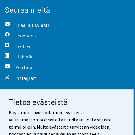
Seuraa meitä
Tilaa uutisviesti
Facebook
Twitter
LinkedIn
YouTube
Instagram
Tietoa evästeistä
Yhteystiedot
Käytämme sivustollamme evästeitä.
Palaute
Välttämättömiä evästeitä tarvitaan, jotta sivusto
toimii oikein. Muita evästeitä tarvitaan videoiden,
Käyttöehdot
podcastien ja palautepalvelun esittämiseen.