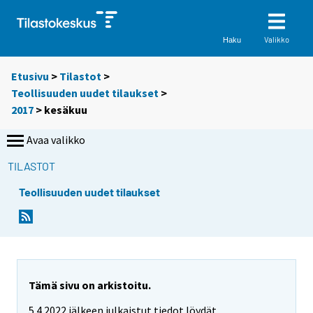
Valikko
Haku
Etusivu
>
Tilastot
>
Teollisuuden uudet tilaukset
>
2017
>
kesäkuu
Avaa valikko
TILASTOT
Teollisuuden uudet tilaukset
Tämä sivu on arkistoitu.
5.4.2022 jälkeen julkaistut tiedot löydät