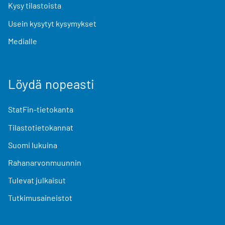
Kysy tilastoista
Usein kysytyt kysymykset
Medialle
Löydä nopeasti
StatFin-tietokanta
Tilastotietokannat
Suomi lukuina
Rahanarvonmuunnin
Tulevat julkaisut
Tutkimusaineistot