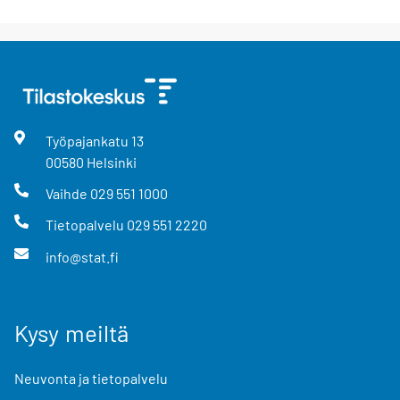
Työpajankatu
13
00580
Helsinki
Vaihde
029 551 1000
Tietopalvelu
029 551 2220
info@stat.fi
Kysy meiltä
Neuvonta ja tietopalvelu