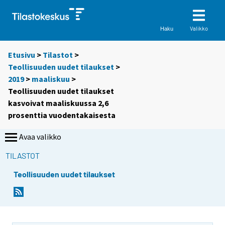
Valikko
Haku
Etusivu
>
Tilastot
>
Teollisuuden uudet tilaukset
>
2019
>
maaliskuu
>
Teollisuuden uudet tilaukset
kasvoivat maaliskuussa 2,6
prosenttia vuodentakaisesta
Avaa valikko
TILASTOT
Teollisuuden uudet tilaukset
Y
Y
o
o
u
u
a
a