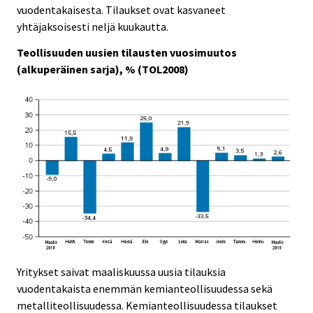
c
c
vuodentakaisesta. Tilaukset ovat kasvaneet
e
e
yhtäjaksoisesti neljä kuukautta.
.
.
Teollisuuden uusien tilausten vuosimuutos
(alkuperäinen sarja), % (TOL2008)
Yritykset saivat maaliskuussa uusia tilauksia
vuodentakaista enemmän kemianteollisuudessa sekä
metalliteollisuudessa. Kemianteollisuudessa tilaukset