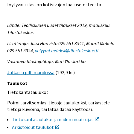
löytyvät tilaston kotisivujen laatuselosteesta.
Lähde: Teollisuuden uudet tilaukset 2019, maaliskuu.
Tilastokeskus
Lisätietoja: Jussi Haavisto 029 551 3341, Maarit Mäkelä
029 551 3324,
volyymi.indeksi@tilastokeskus.fi
Vastaava tilastojohtaja: Mari Ylä-Jarkko
Julkaisu pdf-muodossa
(292,9 kt)
Taulukot
Tietokantataulukot
Poimi tarvitsemiasi tietoja taulukoiksi, tarkastele
tietoja kuvioina, tai lataa dataa käyttöösi.
Tietokantataulukot ja niiden muuttujat
Arkistoidut taulukot