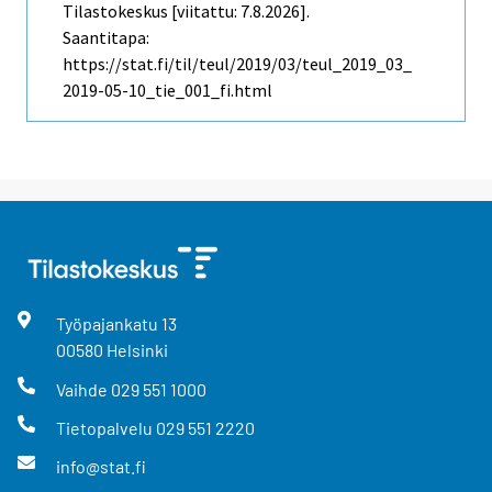
Tilastokeskus [viitattu: 7.8.2026].
Saantitapa:
https://stat.fi/til/teul/2019/03/teul_2019_03_
2019-05-10_tie_001_fi.html
Työpajankatu
13
00580
Helsinki
Vaihde
029 551 1000
Tietopalvelu
029 551 2220
info@stat.fi