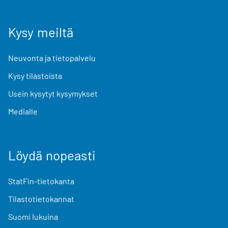
Kysy meiltä
Neuvonta ja tietopalvelu
Kysy tilastoista
Usein kysytyt kysymykset
Medialle
Löydä nopeasti
StatFin-tietokanta
Tilastotietokannat
Suomi lukuina