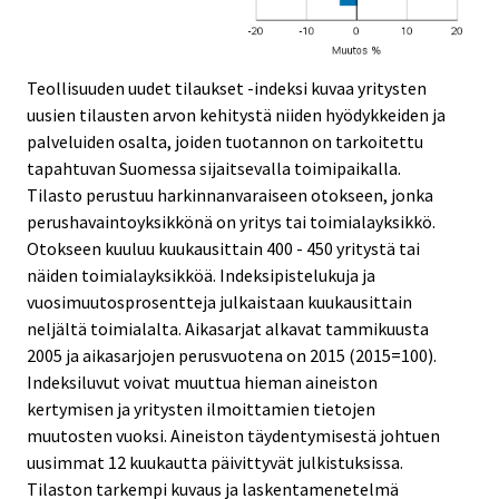
Teollisuuden uudet tilaukset -indeksi kuvaa yritysten
uusien tilausten arvon kehitystä niiden hyödykkeiden ja
palveluiden osalta, joiden tuotannon on tarkoitettu
tapahtuvan Suomessa sijaitsevalla toimipaikalla.
Tilasto perustuu harkinnanvaraiseen otokseen, jonka
perushavaintoyksikkönä on yritys tai toimialayksikkö.
Otokseen kuuluu kuukausittain 400 - 450 yritystä tai
näiden toimialayksikköä. Indeksipistelukuja ja
vuosimuutosprosentteja julkaistaan kuukausittain
neljältä toimialalta. Aikasarjat alkavat tammikuusta
2005 ja aikasarjojen perusvuotena on 2015 (2015=100).
Indeksiluvut voivat muuttua hieman aineiston
kertymisen ja yritysten ilmoittamien tietojen
muutosten vuoksi. Aineiston täydentymisestä johtuen
uusimmat 12 kuukautta päivittyvät julkistuksissa.
Tilaston tarkempi kuvaus ja laskentamenetelmä