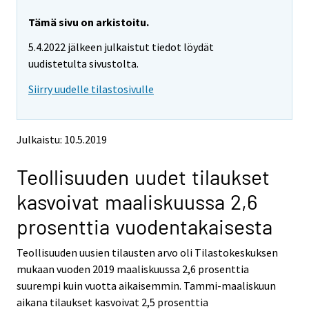
r
r
e
e
Tämä sivu on arkistoitu.
m
m
5.4.2022 jälkeen julkaistut tiedot löydät
o
o
v
v
uudistetulta sivustolta.
i
i
Siirry uudelle tilastosivulle
n
n
g
g
t
t
o
o
Julkaistu: 10.5.2019
a
a
n
n
Teollisuuden uudet tilaukset
o
o
t
t
kasvoivat maaliskuussa 2,6
h
h
e
e
prosenttia vuodentakaisesta
r
r
s
s
Teollisuuden uusien tilausten arvo oli Tilastokeskuksen
e
e
mukaan vuoden 2019 maaliskuussa 2,6 prosenttia
r
r
v
v
suurempi kuin vuotta aikaisemmin. Tammi-maaliskuun
i
i
aikana tilaukset kasvoivat 2,5 prosenttia