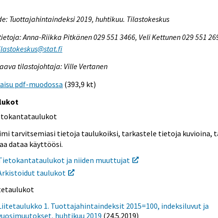
e: Tuottajahintaindeksi 2019, huhtikuu. Tilastokeskus
tietoja: Anna-Riikka Pitkänen 029 551 3466, Veli Kettunen 029 551 26
tilastokeskus@stat.fi
aava tilastojohtaja: Ville Vertanen
kaisu pdf-muodossa
(393,9 kt)
lukot
etokantataulukot
mi tarvitsemiasi tietoja taulukoiksi, tarkastele tietoja kuvioina, t
aa dataa käyttöösi.
Tietokantataulukot ja niiden muuttujat
Arkistoidut taulukot
itetaulukot
Liitetaulukko 1. Tuottajahintaindeksit 2015=100, indeksiluvut ja
vuosimuutokset, huhtikuu 2019
(24.5.2019)