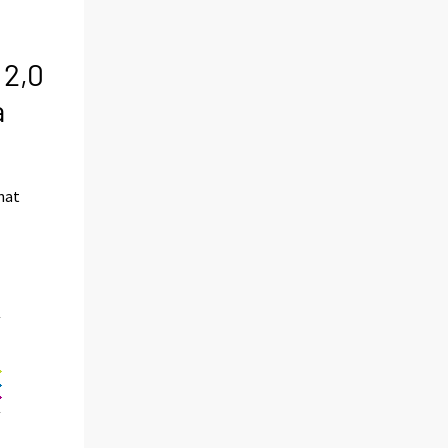
 2,0
a
nat