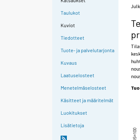
Katsaukset
t
t
Julk
o
o
Taulukot
a
a
Te
n
n
Kuviot
o
o
pr
t
t
Tiedotteet
h
h
Til
e
e
Tuote- ja palvelutarjonta
kesk
r
r
s
s
huh
Kuvaus
e
e
nous
r
r
Laatuselosteet
nous
v
v
i
i
Tuo
Menetelmäselosteet
c
c
e
e
Käsitteet ja määritelmät
.
.
Luokitukset
Lisätietoja