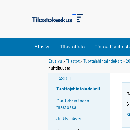
Etusivu
Tilastotieto
Tietoa tilastoist
Etusivu
>
Tilastot
>
Tuottajahintaindeksit
>
20
Y
Y
huhtikuusta
o
o
u
u
TILASTOT
a
a
r
r
Tuottajahintaindeksit
e
e
T
m
m
Muutoksia tässä
5
o
o
tilastossa
v
v
S
i
i
Julkistukset
n
n
g
g