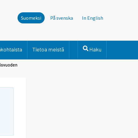
Suomeksi
På svenska
In English
nkohtaista
Tietoa meistä
Haku
llisvuoden