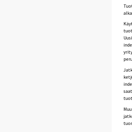
Tuot
alka
Käyt
tuot
Uus
inde
yrit
peru
Jatk
ket
ind
saat
tuot
Muut
jat
tuon