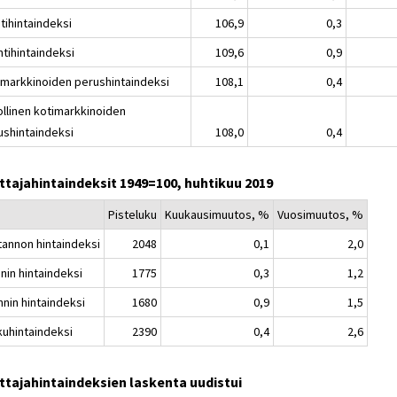
tihintaindeksi
106,9
0,3
ntihintaindeksi
109,6
0,9
imarkkinoiden perushintaindeksi
108,1
0,4
ollinen kotimarkkinoiden
ushintaindeksi
108,0
0,4
ttajahintaindeksit 1949=100, huhtikuu 2019
Pisteluku
Kuukausimuutos, %
Vuosimuutos, %
tannon hintaindeksi
2048
0,1
2,0
nin hintaindeksi
1775
0,3
1,2
nnin hintaindeksi
1680
0,9
1,5
kuhintaindeksi
2390
0,4
2,6
ttajahintaindeksien laskenta uudistui