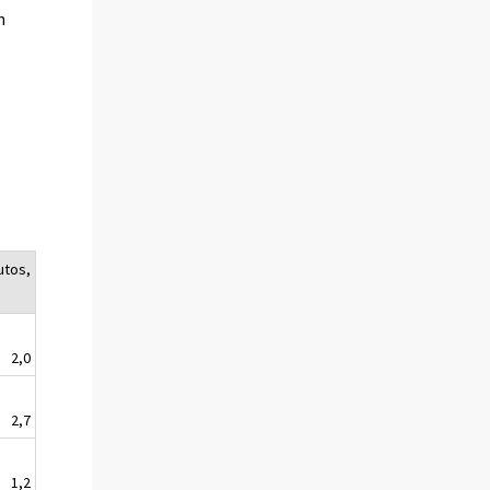
n
utos,
2,0
2,7
1,2