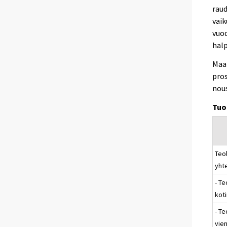
rau
vaik
vuod
hal
Maal
pros
nous
Tuo
Teol
yht
- Te
kot
- Te
vien