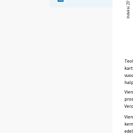
Teol
kart
vuod
hal
Vien
pros
Vero
Vien
kemi
edel