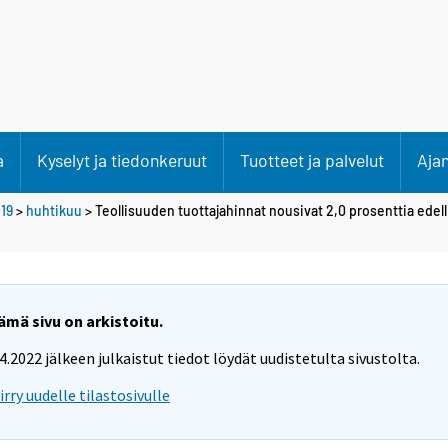
a
Kyselyt ja tiedonkeruut
Tuotteet ja palvelut
Aja
19
>
huhtikuu
> Teollisuuden tuottajahinnat nousivat 2,0 prosenttia ede
ämä sivu on arkistoitu.
.4.2022 jälkeen julkaistut tiedot löydät uudistetulta sivustolta.
iirry uudelle tilastosivulle