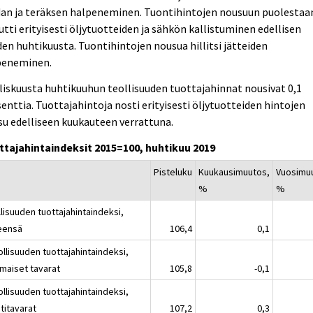
dan ja teräksen halpeneminen. Tuontihintojen nousuun puolestaa
utti erityisesti öljytuotteiden ja sähkön kallistuminen edellisen
en huhtikuusta. Tuontihintojen nousua hillitsi jätteiden
peneminen.
iskuusta huhtikuuhun teollisuuden tuottajahinnat nousivat 0,1
enttia. Tuottajahintoja nosti erityisesti öljytuotteiden hintojen
u edelliseen kuukauteen verrattuna.
ttajahintaindeksit 2015=100, huhtikuu 2019
Pisteluku
Kuukausimuutos,
Vuosimu
%
%
lisuuden tuottajahintaindeksi,
eensä
106,4
0,1
ollisuuden tuottajahintaindeksi,
imaiset tavarat
105,8
-0,1
ollisuuden tuottajahintaindeksi,
titavarat
107,2
0,3