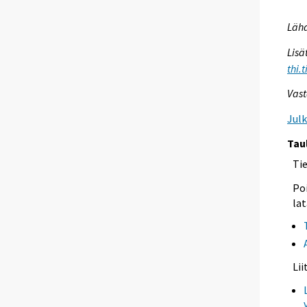
Lähd
Lisä
thi.
Vast
Jul
Tau
Ti
Poi
lat
Li