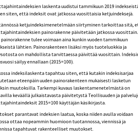
tajahintaindeksien laskenta uudistui tammikuun 2019 indekseist
en siten, että indeksit ovat jatkossa vuosittaisia ketjuindeksejä.
ännössä ketjuindeksimenetelmään siirtyminen tarkoittaa sitä, e
tajahintaindeksien painorakenne päivitetään jatkossa vuosittain
i painorakenne tulee voimaan aina kunkin vuoden tammikuun
kseistä lähtien. Painorakenteen lisäksi myös tuoteluokkia ja
ysotosta on mahdollista tarvittaessa päivittää vuosittain. Indeksi
svuosi säilyy ennallaan (2015=100).
ossa indeksilaskenta tapahtuu siten, että kutakin indeksisarjaa
jutetaan eteenpäin uuden painorakenteen mukaisesti lasketun
eksin muutoksilla. Tarkempi kuvaus laskentamenetelmästä on
avilla keväällä julkaistavasta päivitetystä Teollisuuden ja palvelu
tajahintaindeksit 2015=100 käyttäjän käsikirjasta.
okset parantavat indeksien laatua, koska niiden avulla voidaan
kossa ottaa nopeammin huomioon tuotannossa, viennissä ja
nissa tapahtuvat rakenteelliset muutokset.