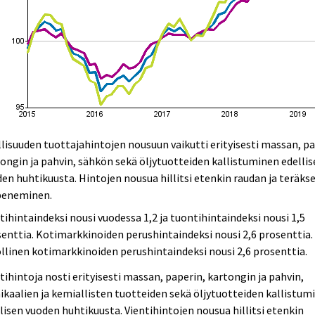
lisuuden tuottajahintojen nousuun vaikutti erityisesti massan, pa
ongin ja pahvin, sähkön sekä öljytuotteiden kallistuminen edelli
en huhtikuusta. Hintojen nousua hillitsi etenkin raudan ja teräks
peneminen.
tihintaindeksi nousi vuodessa 1,2 ja tuontihintaindeksi nousi 1,5
enttia. Kotimarkkinoiden perushintaindeksi nousi 2,6 prosenttia.
llinen kotimarkkinoiden perushintaindeksi nousi 2,6 prosenttia.
tihintoja nosti erityisesti massan, paperin, kartongin ja pahvin,
kaalien ja kemiallisten tuotteiden sekä öljytuotteiden kallistum
lisen vuoden huhtikuusta. Vientihintojen nousua hillitsi etenkin