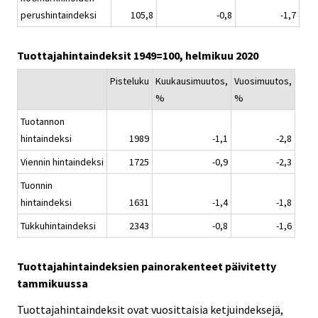
perushintaindeksi
105,8
-0,8
-1,7
Tuottajahintaindeksit 1949=100, helmikuu 2020
Pisteluku
Kuukausimuutos,
Vuosimuutos,
%
%
Tuotannon
hintaindeksi
1989
-1,1
-2,8
Viennin hintaindeksi
1725
-0,9
-2,3
Tuonnin
hintaindeksi
1631
-1,4
-1,8
Tukkuhintaindeksi
2343
-0,8
-1,6
Tuottajahintaindeksien painorakenteet päivitetty
tammikuussa
Tuottajahintaindeksit ovat vuosittaisia ketjuindeksejä,