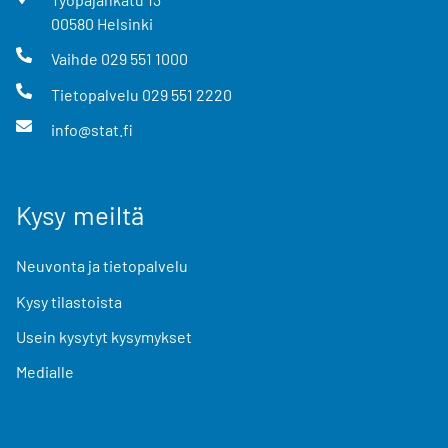
00580
Helsinki
Vaihde
029 551 1000
Tietopalvelu
029 551 2220
info@stat.fi
Kysy meiltä
Neuvonta ja tietopalvelu
Kysy tilastoista
Usein kysytyt kysymykset
Medialle