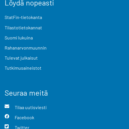
Löydä nopeasti
StatFin-tietokanta
Tilastotietokannat
Suomi lukuina
Rahanarvonmuunnin
Tulevat julkaisut
Tutkimusaineistot
Seuraa meitä
Tilaa uutisviesti
Facebook
Twitter