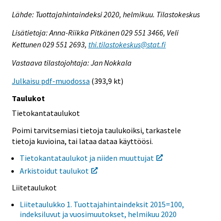
Lähde: Tuottajahintaindeksi 2020, helmikuu. Tilastokeskus
Lisätietoja: Anna-Riikka Pitkänen 029 551 3466, Veli
Kettunen 029 551 2693,
thi.tilastokeskus@stat.fi
Vastaava tilastojohtaja: Jan Nokkala
Julkaisu pdf-muodossa
(393,9 kt)
Taulukot
Tietokantataulukot
Poimi tarvitsemiasi tietoja taulukoiksi, tarkastele
tietoja kuvioina, tai lataa dataa käyttöösi.
Tietokantataulukot ja niiden muuttujat
Arkistoidut taulukot
Liitetaulukot
Liitetaulukko 1. Tuottajahintaindeksit 2015=100,
indeksiluvut ja vuosimuutokset, helmikuu 2020