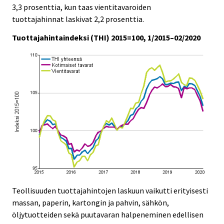
c
c
3,3 prosenttia, kun taas vientitavaroiden
e
e
tuottajahinnat laskivat 2,2 prosenttia.
.
.
Tuottajahintaindeksi (THI) 2015=100, 1/2015–02/2020
Teollisuuden tuottajahintojen laskuun vaikutti erityisesti
massan, paperin, kartongin ja pahvin, sähkön,
öljytuotteiden sekä puutavaran halpeneminen edellisen