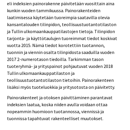
eli indeksien painorakenne päivitetään vuosittain aina
kunkin vuoden tammikuussa. Painorakenteiden
laatimisessa käytetään tuoreimpia saatavilla olevia
kansantalouden tilinpidon, teollisuustuotantotilaston
ja Tullin ulkomaankauppatilastojen tietoja. Tilinpidon
tarjonta- ja käyttötaulujen tuoreimmat tiedot koskivat
vuotta 2015. Nämä tiedot korotettiin tuotannon,
tuonnin ja viennin osalta tilinpidosta saaduilla vuoden
2017 2-numerotason tiedoilla. Tarkimman tason
tuoteryhmä- ja yrityspainot pohjautuvat vuoden 2018
Tullin ulkomaankauppatilaston ja
teollisuustuotantotilaston tietoihin. Painorakenteen
lisäksi myös tuoteluokkia ja yritysotosta on päivitetty.
Painorakenteet ja otoksen päivittäminen parantavat
indeksien laatua, koska niiden avulla voidaan ottaa
nopeammin huomioon tuotannossa, viennissä ja
tuonnissa tapahtuvat rakenteelliset muutokset.