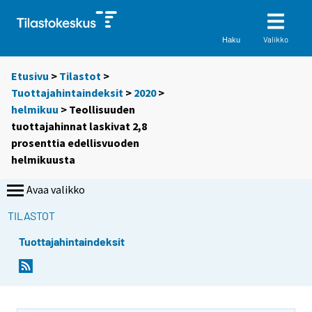
Valikko
Haku
Etusivu
>
Tilastot
>
Tuottajahintaindeksit
>
2020
>
helmikuu
> Teollisuuden
tuottajahinnat laskivat 2,8
prosenttia edellisvuoden
helmikuusta
Avaa valikko
TILASTOT
Tuottajahintaindeksit
Y
Y
o
o
u
u
a
a