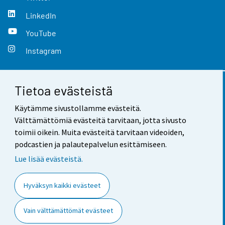
LinkedIn
YouTube
Instagram
Tietoa evästeistä
Yhteystiedot
Käytämme sivustollamme evästeitä.
Palaute
Välttämättömiä evästeitä tarvitaan, jotta sivusto
toimii oikein. Muita evästeitä tarvitaan videoiden,
Käyttöehdot
podcastien ja palautepalvelun esittämiseen.
Tietosuoja
Lue lisää evästeistä.
Saavutettavuus
Hyväksyn kaikki evästeet
Tietoa sivustosta
Vain välttämättömät evästeet
Evästeasetukset