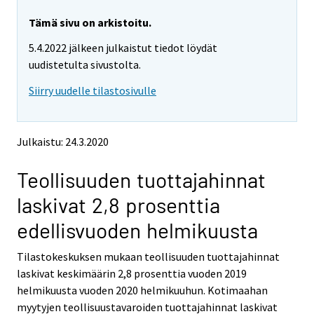
r
r
e
e
Tämä sivu on arkistoitu.
m
m
5.4.2022 jälkeen julkaistut tiedot löydät
o
o
v
v
uudistetulta sivustolta.
i
i
Siirry uudelle tilastosivulle
n
n
g
g
t
t
o
o
Julkaistu: 24.3.2020
a
a
n
n
Teollisuuden tuottajahinnat
o
o
t
t
laskivat 2,8 prosenttia
h
h
e
e
edellisvuoden helmikuusta
r
r
s
s
Tilastokeskuksen mukaan teollisuuden tuottajahinnat
e
e
laskivat keskimäärin 2,8 prosenttia vuoden 2019
r
r
v
v
helmikuusta vuoden 2020 helmikuuhun. Kotimaahan
i
i
myytyjen teollisuustavaroiden tuottajahinnat laskivat