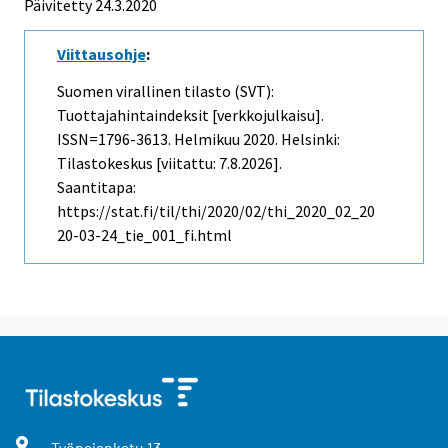
Päivitetty 24.3.2020
Viittausohje
:
Suomen virallinen tilasto (SVT):
Tuottajahintaindeksit [verkkojulkaisu].
ISSN=1796-3613.
Helmikuu
2020. Helsinki:
Tilastokeskus [viitattu: 7.8.2026].
Saantitapa:
https://stat.fi/til/thi/2020/02/thi_2020_02_20
20-03-24_tie_001_fi.html
Työpajankatu
13