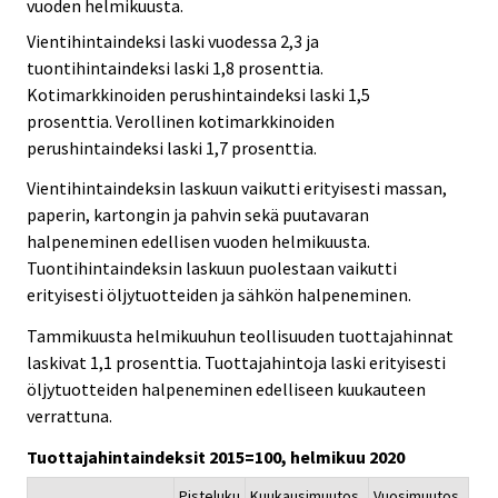
vuoden helmikuusta.
Vientihintaindeksi laski vuodessa 2,3 ja
tuontihintaindeksi laski 1,8 prosenttia.
Kotimarkkinoiden perushintaindeksi laski 1,5
prosenttia. Verollinen kotimarkkinoiden
perushintaindeksi laski 1,7 prosenttia.
Vientihintaindeksin laskuun vaikutti erityisesti massan,
paperin, kartongin ja pahvin sekä puutavaran
halpeneminen edellisen vuoden helmikuusta.
Tuontihintaindeksin laskuun puolestaan vaikutti
erityisesti öljytuotteiden ja sähkön halpeneminen.
Tammikuusta helmikuuhun teollisuuden tuottajahinnat
laskivat 1,1 prosenttia. Tuottajahintoja laski erityisesti
öljytuotteiden halpeneminen edelliseen kuukauteen
verrattuna.
Tuottajahintaindeksit 2015=100, helmikuu 2020
Pisteluku
Kuukausimuutos,
Vuosimuutos,