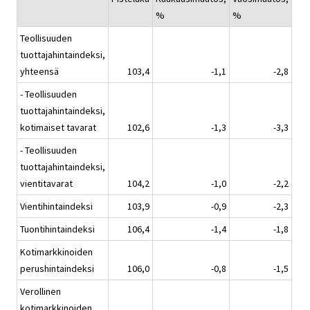
%
%
Teollisuuden
tuottajahintaindeksi,
yhteensä
103,4
-1,1
-2,8
- Teollisuuden
tuottajahintaindeksi,
kotimaiset tavarat
102,6
-1,3
-3,3
- Teollisuuden
tuottajahintaindeksi,
vientitavarat
104,2
-1,0
-2,2
Vientihintaindeksi
103,9
-0,9
-2,3
Tuontihintaindeksi
106,4
-1,4
-1,8
Kotimarkkinoiden
perushintaindeksi
106,0
-0,8
-1,5
Verollinen
kotimarkkinoiden