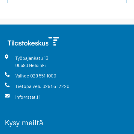
Työpajankatu
13
00580
Helsinki
Vaihde
029 551 1000
Tietopalvelu
029 551 2220
info@stat.fi
Kysy meiltä