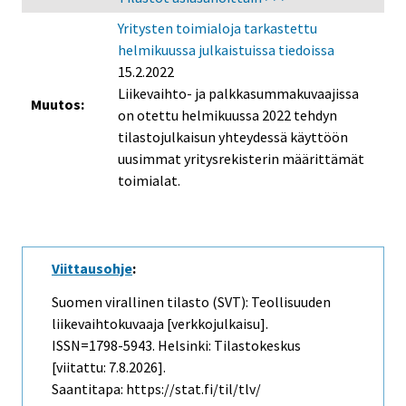
Yritysten toimialoja tarkastettu
helmikuussa julkaistuissa tiedoissa
15.2.2022
Liikevaihto- ja palkkasummakuvaajissa
Muutos:
on otettu helmikuussa 2022 tehdyn
tilastojulkaisun yhteydessä käyttöön
uusimmat yritysrekisterin määrittämät
toimialat.
Viittausohje
:
Suomen virallinen tilasto (SVT): Teollisuuden
liikevaihtokuvaaja [verkkojulkaisu].
ISSN=1798-5943. Helsinki: Tilastokeskus
[viitattu: 7.8.2026].
Saantitapa: https://stat.fi/til/tlv/