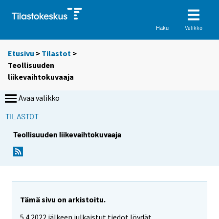
Valikko
Haku
Etusivu
>
Tilastot
>
Teollisuuden
liikevaihtokuvaaja
Avaa valikko
TILASTOT
Teollisuuden liikevaihtokuvaaja
Tämä sivu on arkistoitu.
5.4.2022 jälkeen julkaistut tiedot löydät