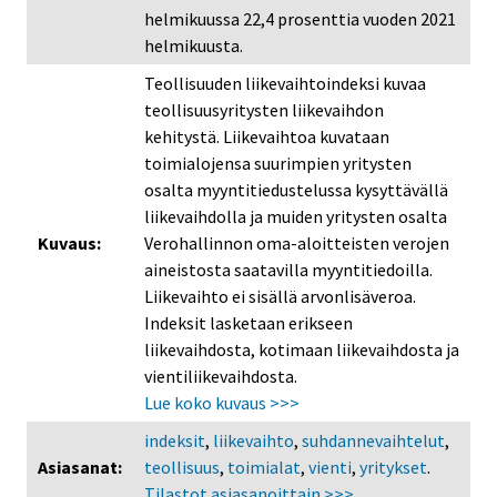
helmikuussa 22,4 prosenttia vuoden 2021
helmikuusta.
Teollisuuden liikevaihtoindeksi kuvaa
teollisuusyritysten liikevaihdon
kehitystä. Liikevaihtoa kuvataan
toimialojensa suurimpien yritysten
osalta myyntitiedustelussa kysyttävällä
liikevaihdolla ja muiden yritysten osalta
Kuvaus:
Verohallinnon oma-aloitteisten verojen
aineistosta saatavilla myyntitiedoilla.
Liikevaihto ei sisällä arvonlisäveroa.
Indeksit lasketaan erikseen
liikevaihdosta, kotimaan liikevaihdosta ja
vientiliikevaihdosta.
Lue koko kuvaus >>>
indeksit
,
liikevaihto
,
suhdannevaihtelut
,
Asiasanat:
teollisuus
,
toimialat
,
vienti
,
yritykset
.
Tilastot asiasanoittain >>>