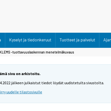
a
Kyselyt ja tiedonkeruut
Tuotteet ja palvelut
Aja
 KLEMS -tuottavuuslaskennan menetelmäkuvaus
ämä sivu on arkistoitu.
.4.2022 jälkeen julkaistut tiedot löydät uudistetulta sivustolta.
iirry uudelle tilastosivulle