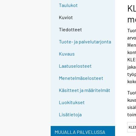
Taulukot
K
m
Kuviot
Tiedotteet
Tuot
arvo
Tuote- ja palvelutarjonta
Men
kon
Kuvaus
KLE
Laatuselosteet
jaka
työ
Menetelmäselosteet
kok
Käsitteet ja määritelmät
Tuo
kuv
Luokitukset
sisä
toim
Lisätietoja
KLE
MUUALLA PALVELUSSA