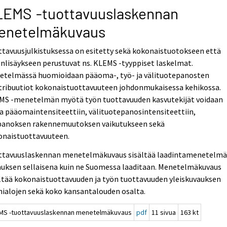
LEMS -tuottavuuslaskennan
enetelmäkuvaus
tavuusjulkistuksessa on esitetty sekä kokonaistuotokseen että
nlisäykseen perustuvat ns. KLEMS -tyyppiset laskelmat.
etelmässä huomioidaan pääoma-, työ- ja välituotepanosten
tribuutiot kokonaistuottavuuteen johdonmukaisessa kehikossa.
MS -menetelmän myötä työn tuottavuuden kasvutekijät voidaan
a pääomaintensiteettiin, välituotepanosintensiteettiin,
panoksen rakennemuutoksen vaikutukseen sekä
onaistuottavuuteen.
ttavuuslaskennan menetelmäkuvaus sisältää laadintamenetelm
auksen sellaisena kuin ne Suomessa laaditaan. Menetelmäkuvaus
ltää kokonaistuottavuuden ja työn tuottavuuden yleiskuvauksen
ialojen sekä koko kansantalouden osalta.
MS -tuottavuuslaskennan menetelmäkuvaus
pdf
11 sivua
163 kt