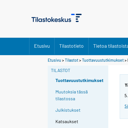
Etusivu
Tilastotieto
Tietoa tilastoist
Etusivu
>
Tilastot
>
Tuottavuustutkimukset
>
TILASTOT
Tuottavuustutkimukset
T
Muutoksia tässä
5
tilastossa
S
Julkistukset
Katsaukset