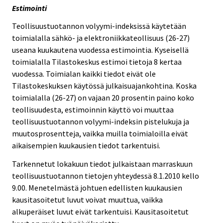
Estimointi
Teollisuustuotannon volyymi-indeksissä käytetään
toimialalla sähkö- ja elektroniikkateollisuus (26-27)
useana kuukautena vuodessa estimointia. Kyseisellä
toimialalla Tilastokeskus estimoi tietoja 8 kertaa
vuodessa. Toimialan kaikki tiedot eivät ole
Tilastokeskuksen käytössä julkaisuajankohtina. Koska
toimialalla (26-27) on vajaan 20 prosentin paino koko
teollisuudesta, estimoinnin käyttö voi muuttaa
teollisuustuotannon volyymi-indeksin pistelukuja ja
muutosprosentteja, vaikka muilla toimialoilla eivät
aikaisempien kuukausien tiedot tarkentuisi.
Tarkennetut lokakuun tiedot julkaistaan marraskuun
teollisuustuotannon tietojen yhteydessä 8.1.2010 kello
9.00. Menetelmästä johtuen edellisten kuukausien
kausitasoitetut luvut voivat muuttua, vaikka
alkuperäiset luvut eivät tarkentuisi. Kausitasoitetut