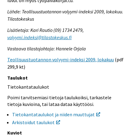
luvut on myös työpäiväkorjattu.
Lähde: Teollisuustuotannon volyymi-indeksi 2009, lokakuu.
Tilastokeskus
Lisätietoja: Kari Rautio (09) 1734 2479,
volyymi.indeksi@tilastokeskus.fi
Vastaava tilastojohtaja: Hannele Orjala
Teollisuustuotannon volyymi-indeksi 2009, lokakuu
(pdf
299,9 kt)
Taulukot
Tietokantataulukot
Poimi tarvitsemiasi tietoja taulukoiksi, tarkastele
tietoja kuvioina, tai lataa dataa käyttöösi.
Tietokantataulukot ja niiden muuttujat
Arkistoidut taulukot
Kuviot