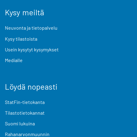
Kysy meiltä
Neuvonta ja tietopalvelu
Kysy tilastoista
Usein kysytyt kysymykset
Medialle
Löydä nopeasti
StatFin-tietokanta
Tilastotietokannat
Suomi lukuina
Rahanarvonmuunnin