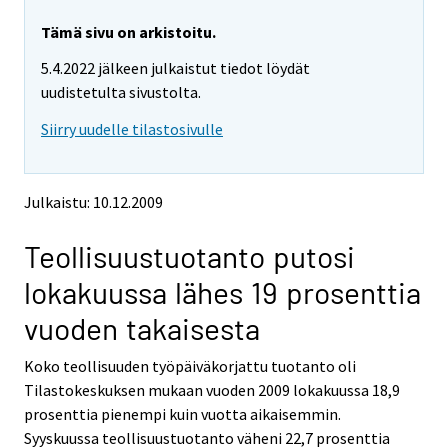
r
r
y
y
Tämä sivu on arkistoitu.
t
t
5.4.2022 jälkeen julkaistut tiedot löydät
t
t
o
o
uudistetulta sivustolta.
i
i
Siirry uudelle tilastosivulle
s
s
e
e
e
e
n
n
Julkaistu: 10.12.2009
p
p
a
a
Teollisuustuotanto putosi
l
l
v
v
lokakuussa lähes 19 prosenttia
e
e
l
l
vuoden takaisesta
u
u
u
u
Koko teollisuuden työpäiväkorjattu tuotanto oli
n
n
Tilastokeskuksen mukaan vuoden 2009 lokakuussa 18,9
.
.
prosenttia pienempi kuin vuotta aikaisemmin.
Syyskuussa teollisuustuotanto väheni 22,7 prosenttia