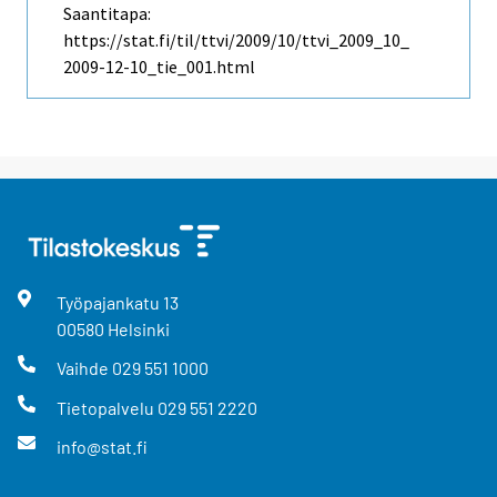
Saantitapa:
https://stat.fi/til/ttvi/2009/10/ttvi_2009_10_
2009-12-10_tie_001.html
Työpajankatu
13
00580
Helsinki
Vaihde
029 551 1000
Tietopalvelu
029 551 2220
info@stat.fi