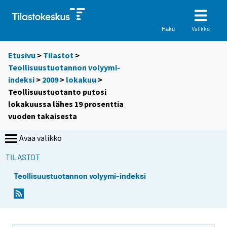
Valikko
Haku
Etusivu
>
Tilastot
>
Teollisuustuotannon volyymi-
indeksi
>
2009
>
lokakuu
>
Teollisuustuotanto putosi
lokakuussa lähes 19 prosenttia
vuoden takaisesta
Avaa valikko
TILASTOT
Teollisuustuotannon volyymi-indeksi
S
S
i
i
i
i
r
r