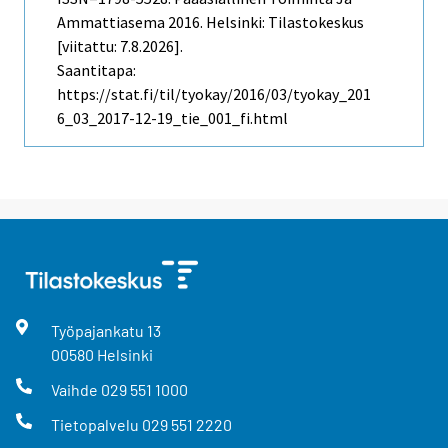
Ammattiasema
2016. Helsinki: Tilastokeskus
[viitattu: 7.8.2026].
Saantitapa:
https://stat.fi/til/tyokay/2016/03/tyokay_201
6_03_2017-12-19_tie_001_fi.html
Työpajankatu
13
00580
Helsinki
Vaihde
029 551 1000
Tietopalvelu
029 551 2220