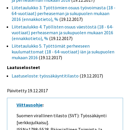
Liitetaulukko 3. Työttömien osuus työvoimasta (18 -
64-vuotiaat) perheaseman ja sukupuolen mukaan
2016 (ennakkotieto), %
(19.12.2017)
Liitetaulukko 4. Työllisten osuus väestöstä (18 - 64-
vuotiaat) perheaseman ja sukupuolen mukaan 2016
(ennakkotieto), %
(19.12.2017)
Liitetaulukko 5. Työttömät perheeseen
kuulumattomat (18 - 64-vuotiaat) iän ja sukupuolen
mukaan 2016
(19.12.2017)
Laatuselosteet
Laatuseloste: työssäkäyntitilasto
(19.12.2017)
Päivitetty 19.12.2017
Viittausohje
:
Suomen virallinen tilasto (SVT): Työssäkäynti
[verkkojulkaisu].
ISSN=1798-5528.
Pääasiallinen Toiminta Ja