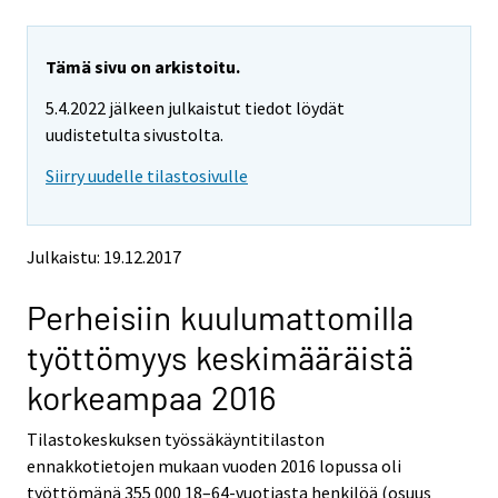
u
u
a
a
r
r
e
e
Tämä sivu on arkistoitu.
m
m
5.4.2022 jälkeen julkaistut tiedot löydät
o
o
v
v
uudistetulta sivustolta.
i
i
Siirry uudelle tilastosivulle
n
n
g
g
t
t
o
o
Julkaistu: 19.12.2017
a
a
n
n
Perheisiin kuulumattomilla
o
o
t
t
työttömyys keskimääräistä
h
h
e
e
korkeampaa 2016
r
r
s
s
Tilastokeskuksen työssäkäyntitilaston
e
e
ennakkotietojen mukaan vuoden 2016 lopussa oli
r
r
v
v
työttömänä 355 000 18–64-vuotiasta henkilöä (osuus