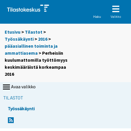
Valikko
Haku
Etusivu
>
Tilastot
>
Työssäkäynti
>
2016
>
pääasiallinen toiminta ja
ammattiasema
> Perheisiin
kuulumattomilla työttömyys
keskimääräistä korkeampaa
2016
Avaa valikko
TILASTOT
Työssäkäynti
Y
Y
o
o