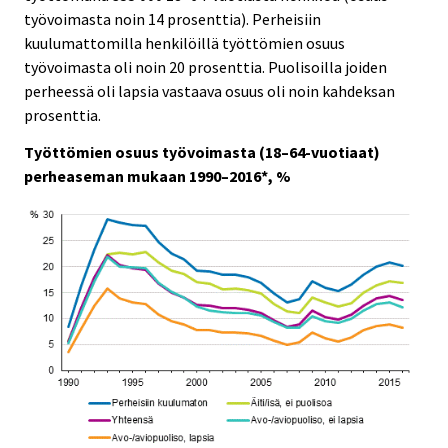
i
i
työvoimasta noin 14 prosenttia). Perheisiin
c
c
kuulumattomilla henkilöillä työttömien osuus
e
e
työvoimasta oli noin 20 prosenttia. Puolisoilla joiden
.
.
perheessä oli lapsia vastaava osuus oli noin kahdeksan
prosenttia.
Työttömien osuus työvoimasta (18–64-vuotiaat)
perheaseman mukaan 1990–2016*, %