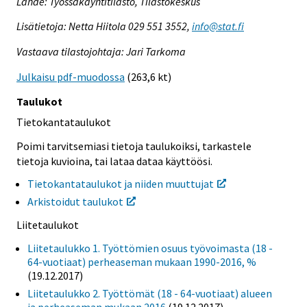
Lähde: Työssäkäyntitilasto, Tilastokeskus
Lisätietoja: Netta Hiitola 029 551 3552,
info@stat.fi
Vastaava tilastojohtaja: Jari Tarkoma
Julkaisu pdf-muodossa
(263,6 kt)
Taulukot
Tietokantataulukot
Poimi tarvitsemiasi tietoja taulukoiksi, tarkastele
tietoja kuvioina, tai lataa dataa käyttöösi.
Tietokantataulukot ja niiden muuttujat
Arkistoidut taulukot
Liitetaulukot
Liitetaulukko 1. Työttömien osuus työvoimasta (18 -
64-vuotiaat) perheaseman mukaan 1990-2016, %
(19.12.2017)
Liitetaulukko 2. Työttömät (18 - 64-vuotiaat) alueen
ja perheaseman mukaan 2016
(19.12.2017)