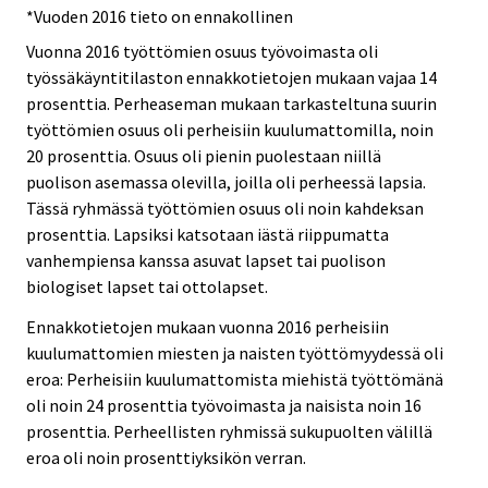
*Vuoden 2016 tieto on ennakollinen
Vuonna 2016 työttömien osuus työvoimasta oli
työssäkäyntitilaston ennakkotietojen mukaan vajaa 14
prosenttia. Perheaseman mukaan tarkasteltuna suurin
työttömien osuus oli perheisiin kuulumattomilla, noin
20 prosenttia. Osuus oli pienin puolestaan niillä
puolison asemassa olevilla, joilla oli perheessä lapsia.
Tässä ryhmässä työttömien osuus oli noin kahdeksan
prosenttia. Lapsiksi katsotaan iästä riippumatta
vanhempiensa kanssa asuvat lapset tai puolison
biologiset lapset tai ottolapset.
Ennakkotietojen mukaan vuonna 2016 perheisiin
kuulumattomien miesten ja naisten työttömyydessä oli
eroa: Perheisiin kuulumattomista miehistä työttömänä
oli noin 24 prosenttia työvoimasta ja naisista noin 16
prosenttia. Perheellisten ryhmissä sukupuolten välillä
eroa oli noin prosenttiyksikön verran.