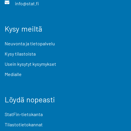
info@stat.fi
Kysy meiltä
Neuvonta ja tietopalvelu
Kysy tilastoista
Usein kysytyt kysymykset
Medialle
Löydä nopeasti
StatFin-tietokanta
Tilastotietokannat