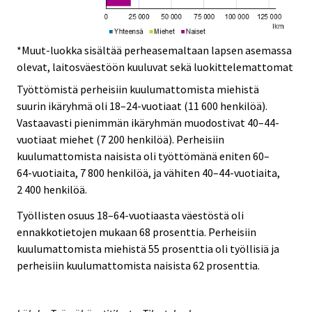
*Muut-luokka sisältää perheasemaltaan lapsen asemassa
olevat, laitosväestöön kuuluvat sekä luokittelemattomat
Työttömistä perheisiin kuulumattomista miehistä
suurin ikäryhmä oli 18–24-vuotiaat (11 600 henkilöä).
Vastaavasti pienimmän ikäryhmän muodostivat 40–44-
vuotiaat miehet (7 200 henkilöä). Perheisiin
kuulumattomista naisista oli työttömänä eniten 60–
64-vuotiaita, 7 800 henkilöä, ja vähiten 40–44-vuotiaita,
2 400 henkilöä.
Työllisten osuus 18–64-vuotiaasta väestöstä oli
ennakkotietojen mukaan 68 prosenttia. Perheisiin
kuulumattomista miehistä 55 prosenttia oli työllisiä ja
perheisiin kuulumattomista naisista 62 prosenttia.