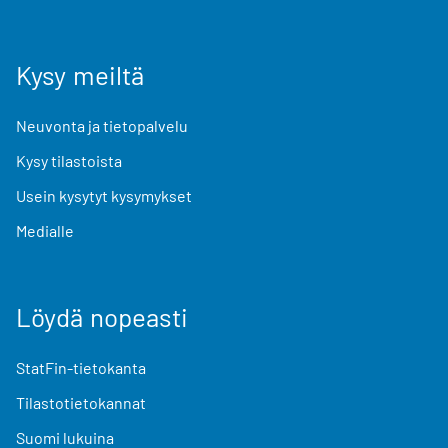
Kysy meiltä
Neuvonta ja tietopalvelu
Kysy tilastoista
Usein kysytyt kysymykset
Medialle
Löydä nopeasti
StatFin-tietokanta
Tilastotietokannat
Suomi lukuina