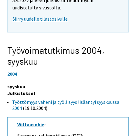
5.4.2022 jälkeen julkaistut tiedot löydät
uudistetulta sivustolta.
Siirry uudelle tilastosivulle
Työvoimatutkimus 2004,
syyskuu
2004
syyskuu
Julkistukset
Työttömyys väheni ja työllisyys lisääntyi syyskuussa
2004
(19.10.2004)
Viittausohje
:
Suomen virallinen tilasto (SVT):