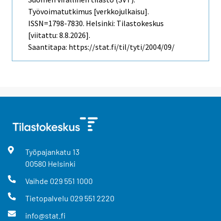
Työvoimatutkimus [verkkojulkaisu].
ISSN=1798-7830. Helsinki: Tilastokeskus
[viitattu: 8.8.2026].
Saantitapa: https://stat.fi/til/tyti/2004/09/
Työpajankatu
13
00580
Helsinki
Vaihde
029 551 1000
Tietopalvelu
029 551 2220
info@stat.fi