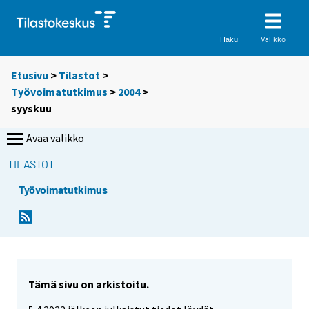
Valikko
Haku
Etusivu
>
Tilastot
>
Työvoimatutkimus
>
2004
>
syyskuu
Avaa valikko
TILASTOT
Työvoimatutkimus
Tämä sivu on arkistoitu.