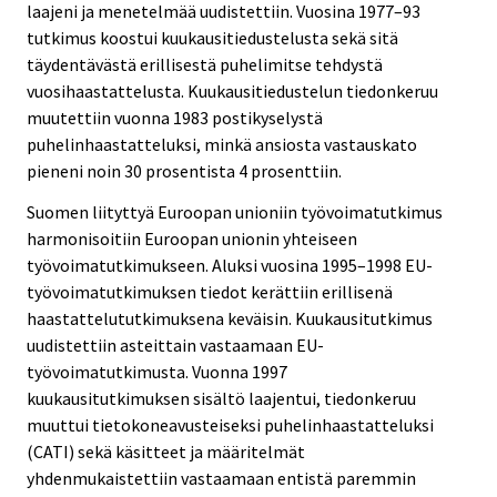
laajeni ja menetelmää uudistettiin. Vuosina 1977–93
tutkimus koostui kuukausitiedustelusta sekä sitä
täydentävästä erillisestä puhelimitse tehdystä
vuosihaastattelusta. Kuukausitiedustelun tiedonkeruu
muutettiin vuonna 1983 postikyselystä
puhelinhaastatteluksi, minkä ansiosta vastauskato
pieneni noin 30 prosentista 4 prosenttiin.
Suomen liityttyä Euroopan unioniin työvoimatutkimus
harmonisoitiin Euroopan unionin yhteiseen
työvoimatutkimukseen. Aluksi vuosina 1995–1998 EU-
työvoimatutkimuksen tiedot kerättiin erillisenä
haastattelututkimuksena keväisin. Kuukausitutkimus
uudistettiin asteittain vastaamaan EU-
työvoimatutkimusta. Vuonna 1997
kuukausitutkimuksen sisältö laajentui, tiedonkeruu
muuttui tietokoneavusteiseksi puhelinhaastatteluksi
(CATI) sekä käsitteet ja määritelmät
yhdenmukaistettiin vastaamaan entistä paremmin