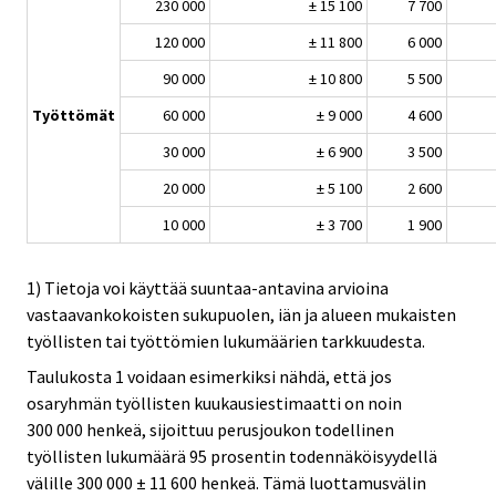
230 000
± 15 100
7 700
120 000
± 11 800
6 000
90 000
± 10 800
5 500
Työttömät
60 000
± 9 000
4 600
30 000
± 6 900
3 500
20 000
± 5 100
2 600
10 000
± 3 700
1 900
1) Tietoja voi käyttää suuntaa-antavina arvioina
vastaavankokoisten sukupuolen, iän ja alueen mukaisten
työllisten tai työttömien lukumäärien tarkkuudesta.
Taulukosta 1 voidaan esimerkiksi nähdä, että jos
osaryhmän työllisten kuukausiestimaatti on noin
300 000 henkeä, sijoittuu perusjoukon todellinen
työllisten lukumäärä 95 prosentin todennäköisyydellä
välille 300 000 ± 11 600 henkeä. Tämä luottamusvälin