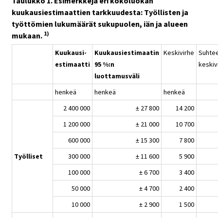
Taulukko 1. Esimerkkejä eri kokoluokan
kuukausiestimaattien tarkkuudesta: Työllisten ja
työttömien lukumäärät sukupuolen, iän ja alueen
1)
mukaan.
Kuukausi-
Kuukausiestimaatin
Keskivirhe
Suhtee
estimaatti
95 %:n
keskiv
luottamusväli
henkeä
henkeä
henkeä
2 400 000
± 27 800
14 200
1 200 000
± 21 000
10 700
600 000
± 15 300
7 800
Työlliset
300 000
± 11 600
5 900
100 000
± 6 700
3 400
50 000
± 4 700
2 400
10 000
± 2 900
1 500