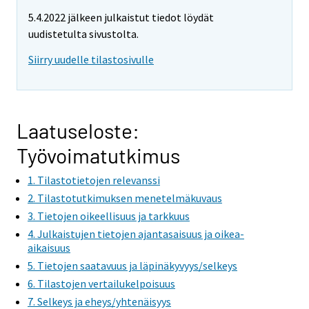
e
e
5.4.2022 jälkeen julkaistut tiedot löydät
m
m
uudistetulta sivustolta.
o
o
v
v
Siirry uudelle tilastosivulle
i
i
n
n
g
g
t
t
Laatuseloste:
o
o
Työvoimatutkimus
a
a
n
n
1. Tilastotietojen relevanssi
o
o
2. Tilastotutkimuksen menetelmäkuvaus
t
t
3. Tietojen oikeellisuus ja tarkkuus
h
h
4. Julkaistujen tietojen ajantasaisuus ja oikea-
e
e
aikaisuus
r
r
5. Tietojen saatavuus ja läpinäkyvyys/selkeys
s
s
6. Tilastojen vertailukelpoisuus
e
e
7. Selkeys ja eheys/yhtenäisyys
r
r