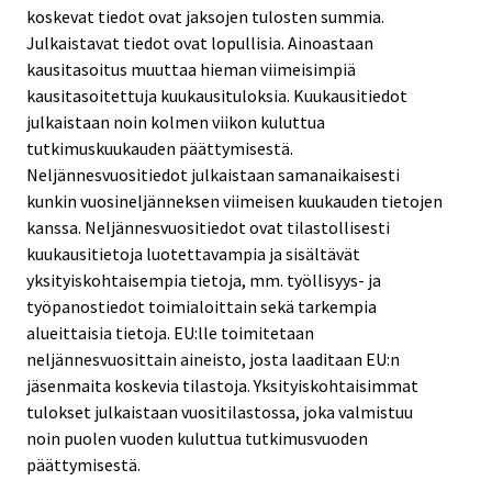
koskevat tiedot ovat jaksojen tulosten summia.
Julkaistavat tiedot ovat lopullisia. Ainoastaan
kausitasoitus muuttaa hieman viimeisimpiä
kausitasoitettuja kuukausituloksia. Kuukausitiedot
julkaistaan noin kolmen viikon kuluttua
tutkimuskuukauden päättymisestä.
Neljännesvuositiedot julkaistaan samanaikaisesti
kunkin vuosineljänneksen viimeisen kuukauden tietojen
kanssa. Neljännesvuositiedot ovat tilastollisesti
kuukausitietoja luotettavampia ja sisältävät
yksityiskohtaisempia tietoja, mm. työllisyys- ja
työpanostiedot toimialoittain sekä tarkempia
alueittaisia tietoja. EU:lle toimitetaan
neljännesvuosittain aineisto, josta laaditaan EU:n
jäsenmaita koskevia tilastoja. Yksityiskohtaisimmat
tulokset julkaistaan vuositilastossa, joka valmistuu
noin puolen vuoden kuluttua tutkimusvuoden
päättymisestä.