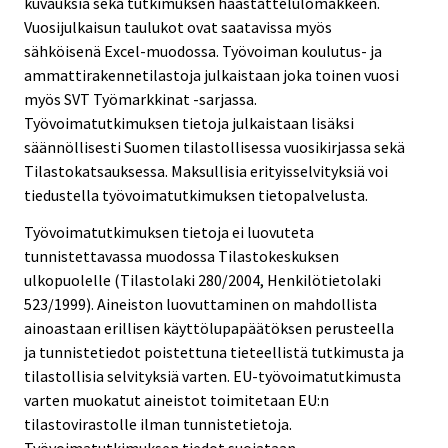
kuvauksia sekä tutkimuksen haastattelulomakkeen.
Vuosijulkaisun taulukot ovat saatavissa myös
sähköisenä Excel-muodossa. Työvoiman koulutus- ja
ammattirakennetilastoja julkaistaan joka toinen vuosi
myös SVT Työmarkkinat -sarjassa.
Työvoimatutkimuksen tietoja julkaistaan lisäksi
säännöllisesti Suomen tilastollisessa vuosikirjassa sekä
Tilastokatsauksessa. Maksullisia erityisselvityksiä voi
tiedustella työvoimatutkimuksen tietopalvelusta.
Työvoimatutkimuksen tietoja ei luovuteta
tunnistettavassa muodossa Tilastokeskuksen
ulkopuolelle (Tilastolaki 280/2004, Henkilötietolaki
523/1999). Aineiston luovuttaminen on mahdollista
ainoastaan erillisen käyttölupapäätöksen perusteella
ja tunnistetiedot poistettuna tieteellistä tutkimusta ja
tilastollisia selvityksiä varten. EU-työvoimatutkimusta
varten muokatut aineistot toimitetaan EU:n
tilastovirastolle ilman tunnistetietoja.