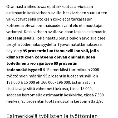
Otannasta aiheutuvaa epätarkkuutta arvioidaan
estimaatin keskivirheen avulla. Keskivirheen suuruuteen
vaikuttavat sekä otoksen koko että tarkastelun
kohteena olevan ominaisuuden vaihtelu eli muuttujan
varianssi. Keskivirheen avulla voidaan laskea estimaatin
luottamusväli
, jolla haettu perusjoukon arvo sijaitsee
tietyllä todennäköisyydellä. Työvoimatutkimuksessa
käytetty
95 prosentin luottamusväli on väli, jolla
kiinnostuksen kohteena olevan ominaisuuden
todellinen arvo sijaitsee 95 prosentin
todennäköisyydellä
. Esimerkiksi tammikuun 2008
työttömien määrän 95 prosentin luottamusväli on
181 000 ± 15 000 eli 166 000–196 000. Estimaattiin
lisättävä ja siitä vähennettävä osa, tässä 15 000,
saadaan kertomalla estimaatin keskivirhe, tässä 7 500
henkeä, 95 prosentin luottamusvälin kertoimella 1,96.
Esimerkkejä työllisten ja työttömien