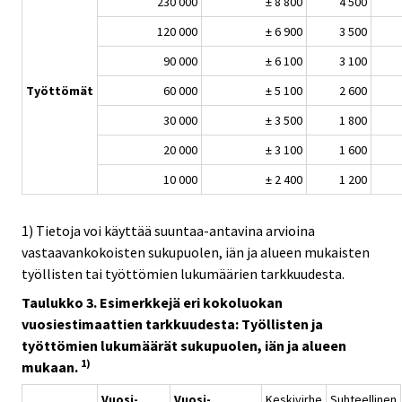
230 000
± 8 800
4 500
120 000
± 6 900
3 500
90 000
± 6 100
3 100
Työttömät
60 000
± 5 100
2 600
30 000
± 3 500
1 800
20 000
± 3 100
1 600
10 000
± 2 400
1 200
1) Tietoja voi käyttää suuntaa-antavina arvioina
vastaavankokoisten sukupuolen, iän ja alueen mukaisten
työllisten tai työttömien lukumäärien tarkkuudesta.
Taulukko 3. Esimerkkejä eri kokoluokan
vuosiestimaattien tarkkuudesta: Työllisten ja
työttömien lukumäärät sukupuolen, iän ja alueen
1)
mukaan.
Vuosi-
Vuosi-
Keskivirhe
Suhteellinen