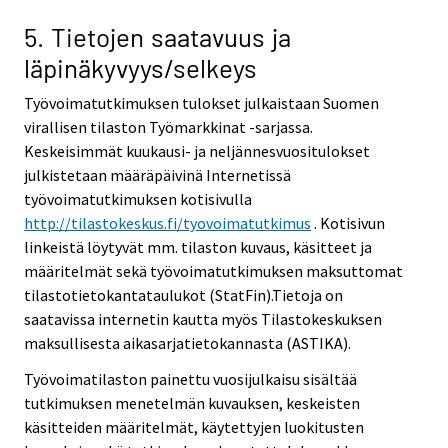
5. Tietojen saatavuus ja
läpinäkyvyys/selkeys
Työvoimatutkimuksen tulokset julkaistaan Suomen
virallisen tilaston Työmarkkinat -sarjassa.
Keskeisimmät kuukausi- ja neljännesvuositulokset
julkistetaan määräpäivinä Internetissä
työvoimatutkimuksen kotisivulla
http://tilastokeskus.fi/tyovoimatutkimus
. Kotisivun
linkeistä löytyvät mm. tilaston kuvaus, käsitteet ja
määritelmät sekä työvoimatutkimuksen maksuttomat
tilastotietokantataulukot (StatFin).Tietoja on
saatavissa internetin kautta myös Tilastokeskuksen
maksullisesta aikasarjatietokannasta (ASTIKA).
Työvoimatilaston painettu vuosijulkaisu sisältää
tutkimuksen menetelmän kuvauksen, keskeisten
käsitteiden määritelmät, käytettyjen luokitusten