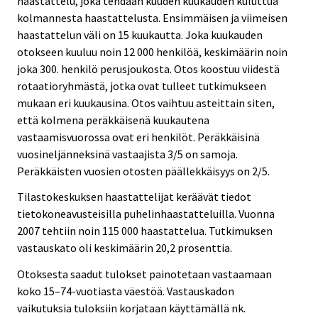
haastattelu, joka tehdään kuuden kuukauden kuluttua
kolmannesta haastattelusta. Ensimmäisen ja viimeisen
haastattelun väli on 15 kuukautta. Joka kuukauden
otokseen kuuluu noin 12 000 henkilöä, keskimäärin noin
joka 300. henkilö perusjoukosta. Otos koostuu viidestä
rotaatioryhmästä, jotka ovat tulleet tutkimukseen
mukaan eri kuukausina. Otos vaihtuu asteittain siten,
että kolmena peräkkäisenä kuukautena
vastaamisvuorossa ovat eri henkilöt. Peräkkäisinä
vuosineljänneksinä vastaajista 3/5 on samoja.
Peräkkäisten vuosien otosten päällekkäisyys on 2/5.
Tilastokeskuksen haastattelijat keräävät tiedot
tietokoneavusteisilla puhelinhaastatteluilla. Vuonna
2007 tehtiin noin 115 000 haastattelua. Tutkimuksen
vastauskato oli keskimäärin 20,2 prosenttia.
Otoksesta saadut tulokset painotetaan vastaamaan
koko 15–74-vuotiasta väestöä. Vastauskadon
vaikutuksia tuloksiin korjataan käyttämällä nk.