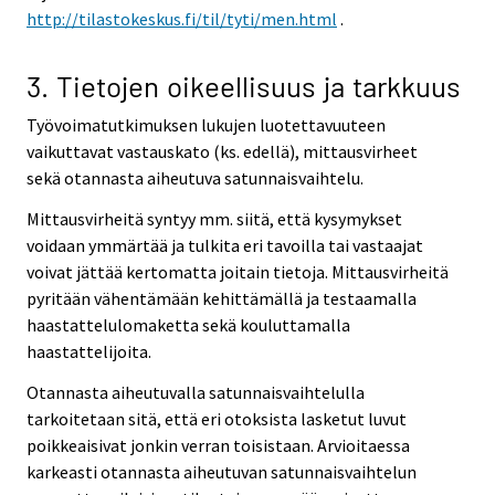
http://tilastokeskus.fi/til/tyti/men.html
.
3. Tietojen oikeellisuus ja tarkkuus
Työvoimatutkimuksen lukujen luotettavuuteen
vaikuttavat vastauskato (ks. edellä), mittausvirheet
sekä otannasta aiheutuva satunnaisvaihtelu.
Mittausvirheitä syntyy mm. siitä, että kysymykset
voidaan ymmärtää ja tulkita eri tavoilla tai vastaajat
voivat jättää kertomatta joitain tietoja. Mittausvirheitä
pyritään vähentämään kehittämällä ja testaamalla
haastattelulomaketta sekä kouluttamalla
haastattelijoita.
Otannasta aiheutuvalla satunnaisvaihtelulla
tarkoitetaan sitä, että eri otoksista lasketut luvut
poikkeaisivat jonkin verran toisistaan. Arvioitaessa
karkeasti otannasta aiheutuvan satunnaisvaihtelun