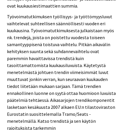
ovat kuukausiestimaattien summia.
Työvoimatutkimuksen työllisyys- ja työttömyysluvut
vaihtelevat suhteellisen säännöllisesti vuoden eri
kuukausina. Työvoimatutkimuksesta julkaistaan myös
nk. trendejä, joista on poistettu vuodesta toiseen
samantyyppisenä toistuva vaihtelu. Pitkän aikavälin
kehityksen suunta sekä suhdannevaihtelu ovat
paremmin havaittavissa trendistä kuin
tasoittamattomista kuukausiluvuista. Käytetystä
menetelmästä johtuen trendin viimeisimmät luvut
muuttuvat jonkin verran, kun seuraavan kuukauden
tiedot liitetään mukaan sarjaan. Tämä trendien
ennakollinen luonne on syytä ottaa huomioon luvuista
päätelmiä tehtäessä. Aikasarjojen trendikomponentit
lasketaan kesäkuusta 2007 alkaen EU:n tilastoviraston
Eurostatin suosittelemalla Tramo/Seats -
menetelmällä. Katso trendistä ja sen käytön
rajoituksista tarkemmin