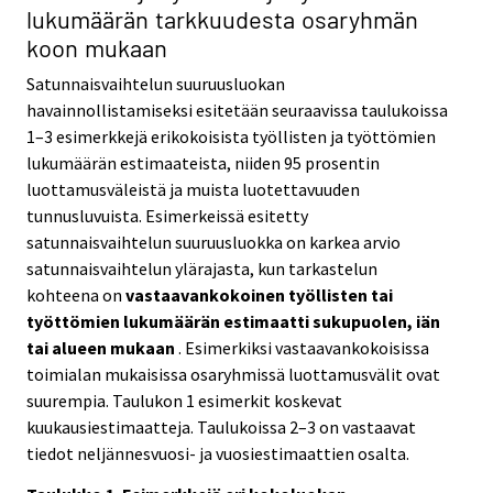
lukumäärän tarkkuudesta osaryhmän
koon mukaan
Satunnaisvaihtelun suuruusluokan
havainnollistamiseksi esitetään seuraavissa taulukoissa
1–3 esimerkkejä erikokoisista työllisten ja työttömien
lukumäärän estimaateista, niiden 95 prosentin
luottamusväleistä ja muista luotettavuuden
tunnusluvuista. Esimerkeissä esitetty
satunnaisvaihtelun suuruusluokka on karkea arvio
satunnaisvaihtelun ylärajasta, kun tarkastelun
kohteena on
vastaavankokoinen työllisten tai
työttömien lukumäärän estimaatti sukupuolen, iän
tai alueen mukaan
. Esimerkiksi vastaavankokoisissa
toimialan mukaisissa osaryhmissä luottamusvälit ovat
suurempia. Taulukon 1 esimerkit koskevat
kuukausiestimaatteja. Taulukoissa 2–3 on vastaavat
tiedot neljännesvuosi- ja vuosiestimaattien osalta.