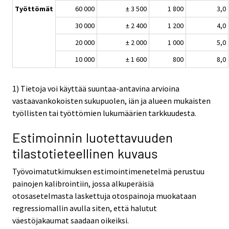
Työttömät
60 000
± 3 500
1 800
3,0
30 000
± 2 400
1 200
4,0
20 000
± 2 000
1 000
5,0
10 000
± 1 600
800
8,0
1) Tietoja voi käyttää suuntaa-antavina arvioina
vastaavankokoisten sukupuolen, iän ja alueen mukaisten
työllisten tai työttömien lukumäärien tarkkuudesta.
Estimoinnin luotettavuuden
tilastotieteellinen kuvaus
Työvoimatutkimuksen estimointimenetelmä perustuu
painojen kalibrointiin, jossa alkuperäisiä
otosasetelmasta laskettuja otospainoja muokataan
regressiomallin avulla siten, että halutut
väestöjakaumat saadaan oikeiksi.