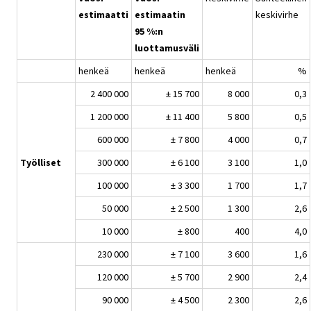
estimaatti
estimaatin
keskivirhe
95 %:n
luottamusväli
henkeä
henkeä
henkeä
%
2 400 000
± 15 700
8 000
0,3
1 200 000
± 11 400
5 800
0,5
600 000
± 7 800
4 000
0,7
Työlliset
300 000
± 6 100
3 100
1,0
100 000
± 3 300
1 700
1,7
50 000
± 2 500
1 300
2,6
10 000
± 800
400
4,0
230 000
± 7 100
3 600
1,6
120 000
± 5 700
2 900
2,4
90 000
± 4 500
2 300
2,6