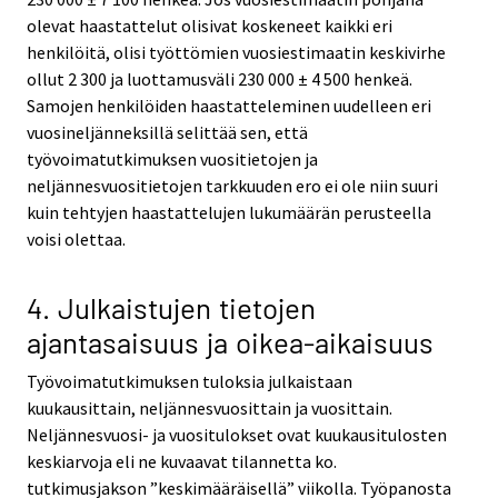
olevat haastattelut olisivat koskeneet kaikki eri
henkilöitä, olisi työttömien vuosiestimaatin keskivirhe
ollut 2 300 ja luottamusväli 230 000 ± 4 500 henkeä.
Samojen henkilöiden haastatteleminen uudelleen eri
vuosineljänneksillä selittää sen, että
työvoimatutkimuksen vuositietojen ja
neljännesvuositietojen tarkkuuden ero ei ole niin suuri
kuin tehtyjen haastattelujen lukumäärän perusteella
voisi olettaa.
4. Julkaistujen tietojen
ajantasaisuus ja oikea-aikaisuus
Työvoimatutkimuksen tuloksia julkaistaan
kuukausittain, neljännesvuosittain ja vuosittain.
Neljännesvuosi- ja vuositulokset ovat kuukausitulosten
keskiarvoja eli ne kuvaavat tilannetta ko.
tutkimusjakson ”keskimääräisellä” viikolla. Työpanosta