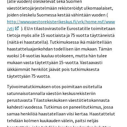
(alle vuoden) oleskelevat sekä Suomen
väestötietojärjestelmään rekisteröidyt ulkomaalaiset,
joiden oleskelu Suomessa kestää vähintään vuoden (
http://www.vaestorekisterikeskus.fi/vrk/home.nsf/www
/vtj
). EU:n tilastovirastolle Eurostatille toimitetaan
tietoja myös alle 15 vuotiaista ja 75 vuotta täyttäneistä
(näitä ei haastatella). Tutkimuksessa ikä määritellään
haastatteluajankohdan todellisen iän mukaan. Tämän
vuoksi 14-vuotias kuuluu otokseen, mutta hän tulee
mukaan vasta täytettyään 15-vuotta. Vastaavasti
iäkkäimmät henkilöt jäävät pois tutkimuksesta
täytettyään 75 vuotta.
Työvoimatutkimuksen otos poimitaan ositetulla
satunnaisotannalla väestön keskusrekisteriin
perustuvasta Tilastokeskuksen väestötietokannasta
kahdesti vuodessa. Tutkimus on paneelitutkimus, jossa
samaa henkilöä haastatellaan viisi kertaa. Haastattelut
tehdään kolmen kuukauden välein, paitsi neljäs