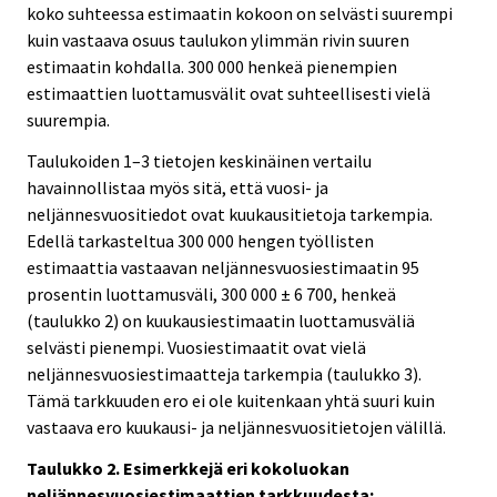
koko suhteessa estimaatin kokoon on selvästi suurempi
kuin vastaava osuus taulukon ylimmän rivin suuren
estimaatin kohdalla. 300 000 henkeä pienempien
estimaattien luottamusvälit ovat suhteellisesti vielä
suurempia.
Taulukoiden 1–3 tietojen keskinäinen vertailu
havainnollistaa myös sitä, että vuosi- ja
neljännesvuositiedot ovat kuukausitietoja tarkempia.
Edellä tarkasteltua 300 000 hengen työllisten
estimaattia vastaavan neljännesvuosiestimaatin 95
prosentin luottamusväli, 300 000 ± 6 700, henkeä
(taulukko 2) on kuukausiestimaatin luottamusväliä
selvästi pienempi. Vuosiestimaatit ovat vielä
neljännesvuosiestimaatteja tarkempia (taulukko 3).
Tämä tarkkuuden ero ei ole kuitenkaan yhtä suuri kuin
vastaava ero kuukausi- ja neljännesvuositietojen välillä.
Taulukko 2. Esimerkkejä eri kokoluokan
neljännesvuosiestimaattien tarkkuudesta: