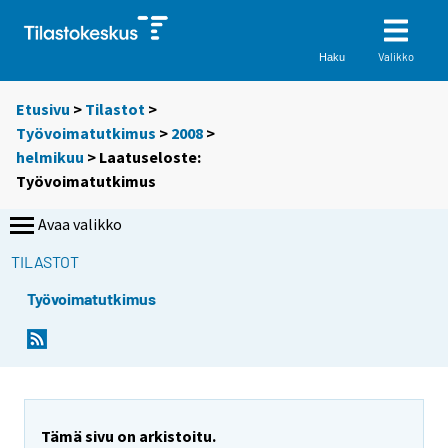
Valikko
Haku
Etusivu
>
Tilastot
>
Työvoimatutkimus
>
2008
>
helmikuu
> Laatuseloste:
Työvoimatutkimus
Avaa valikko
TILASTOT
Työvoimatutkimus
Y
Y
o
o
u
u
a
a
r
r
Tämä sivu on arkistoitu.