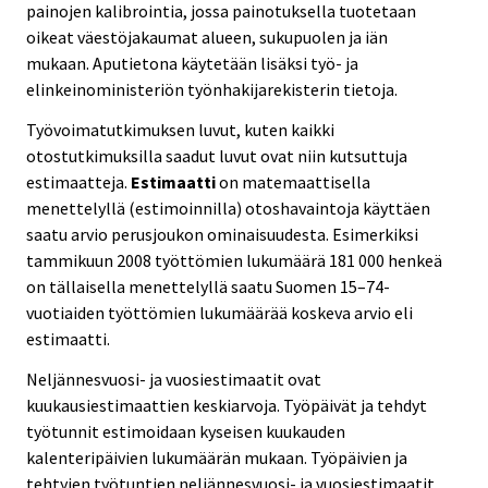
painojen kalibrointia, jossa painotuksella tuotetaan
oikeat väestöjakaumat alueen, sukupuolen ja iän
mukaan. Aputietona käytetään lisäksi työ- ja
elinkeinoministeriön työnhakijarekisterin tietoja.
Työvoimatutkimuksen luvut, kuten kaikki
otostutkimuksilla saadut luvut ovat niin kutsuttuja
estimaatteja.
Estimaatti
on matemaattisella
menettelyllä (estimoinnilla) otoshavaintoja käyttäen
saatu arvio perusjoukon ominaisuudesta. Esimerkiksi
tammikuun 2008 työttömien lukumäärä 181 000 henkeä
on tällaisella menettelyllä saatu Suomen 15–74-
vuotiaiden työttömien lukumäärää koskeva arvio eli
estimaatti.
Neljännesvuosi- ja vuosiestimaatit ovat
kuukausiestimaattien keskiarvoja. Työpäivät ja tehdyt
työtunnit estimoidaan kyseisen kuukauden
kalenteripäivien lukumäärän mukaan. Työpäivien ja
tehtyjen työtuntien neljännesvuosi- ja vuosiestimaatit