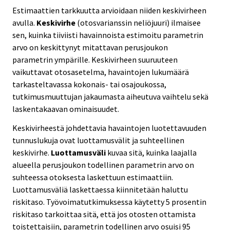
Estimaattien tarkkuutta arvioidaan niiden keskivirheen
avulla.
Keskivirhe
(otosvarianssin neliöjuuri) ilmaisee
sen, kuinka tiiviisti havainnoista estimoitu parametrin
arvo on keskittynyt mitattavan perusjoukon
parametrin ympärille. Keskivirheen suuruuteen
vaikuttavat otosasetelma, havaintojen lukumäärä
tarkasteltavassa kokonais- tai osajoukossa,
tutkimusmuuttujan jakaumasta aiheutuva vaihtelu sekä
laskentakaavan ominaisuudet.
Keskivirheestä johdettavia havaintojen luotettavuuden
tunnuslukuja ovat luottamusvälit ja suhteellinen
keskivirhe.
Luottamusväli
kuvaa sitä, kuinka laajalla
alueella perusjoukon todellinen parametrin arvo on
suhteessa otoksesta laskettuun estimaattiin.
Luottamusväliä laskettaessa kiinnitetään haluttu
riskitaso. Työvoimatutkimuksessa käytetty 5 prosentin
riskitaso tarkoittaa sitä, että jos otosten ottamista
toistettaisiin, parametrin todellinen arvo osuisi 95