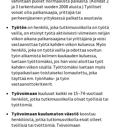
vähintään puolet normaalista palkasta. (Kohdat 2
ja 3 tarkentuivat vuoden 2008 alusta.) Työlliset
voivat olla palkansaajia, yrittäjiä tai
perheenjäsenen yrityksessä palkatta avustavia.
Työtön
on henkilö, joka tutkimusviikolla on työtä
vailla, on etsinyt työtä aktiivisesti viimeisen neljän
viikon aikana palkansaajana tai yrittäjänä ja voisi
vastaanottaa työtä kahden viikon kuluessa. Myös
henkilö, joka on työtä vailla ja odottaa sovitun
työn alkamista kolmen kuukauden kuluessa,
luetaan työttömäksi, jos hän voisi aloittaa työt
kahden viikon sisällä. Työttömäksi luetaan myös
työpaikastaan toistaiseksi lomautettu, joka
täyttää em. työnhaku- ja työn
vastaanottokriteerit.
Työvoimaan
kuuluvat kaikki ne 15–74-vuotiaat
henkilöt, jotka tutkimusviikolla olivat työllisiä tai
työttömiä.
Työvoimaan kuulumaton väestö
koostuu
henkilöistä, jotka tutkimusviikolla eivät olleet
työllisiä tai työttömiä. Työvoimaan