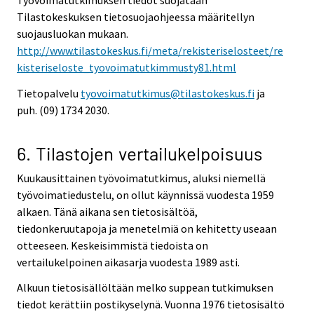
Työvoimatutkimuksen tiedot suojataan
Tilastokeskuksen tietosuojaohjeessa määritellyn
suojausluokan mukaan.
http://www.tilastokeskus.fi/meta/rekisteriselosteet/re
kisteriseloste_tyovoimatutkimmusty81.html
Tietopalvelu
tyovoimatutkimus@tilastokeskus.fi
ja
puh. (09) 1734 2030.
6. Tilastojen vertailukelpoisuus
Kuukausittainen työvoimatutkimus, aluksi niemellä
työvoimatiedustelu, on ollut käynnissä vuodesta 1959
alkaen. Tänä aikana sen tietosisältöä,
tiedonkeruutapoja ja menetelmiä on kehitetty useaan
otteeseen. Keskeisimmistä tiedoista on
vertailukelpoinen aikasarja vuodesta 1989 asti.
Alkuun tietosisällöltään melko suppean tutkimuksen
tiedot kerättiin postikyselynä. Vuonna 1976 tietosisältö