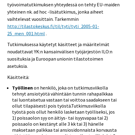
työvoimatutkimuksen yhteydessä on tehty EU-maiden
yhteinen nk. ad hoc -lisätutkimus, jonka aiheet
vaihtelevat vuosittain. Tarkemmin
http://tilastokeskus.fi/til/tyti/tyti_2005-01-
25_men_001.html
.
Tutkimuksessa käytetyt käsitteet ja määritelmät
noudattavat YK:n kansainvälisen työjärjestön ILO:n
suosituksia ja Euroopan unionin tilastotoimen
asetuksia.
Käsitteitä:
Työllinen
on henkilö, joka on tutkimusviikolla
tehnyt ansiotyötä vähintään tunnin rahapalkkaa
tai luontaisetua vastaan tai voittoa saadakseen tai
ollut tilapäisesti pois työstä.Tutkimusviikolla
työstä pois ollut henkilö lasketaan työlliseksi, jos
1) poissaolon syy on äitiys- tai isyysvapaa tai 2)
poissaolo on kestänyt alle 3 kk tai 3) hänelle
maksetaan palkkaa tai ansiosidonnaista korvausta