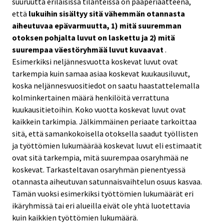
suuruutta erilaisissa tilanteissa on pääperiaatteena,
että
lukuihin sisältyy sitä vähemmän otannasta
aiheutuvaa epävarmuutta, 1) mitä suuremman
otoksen pohjalta luvut on laskettu ja 2) mitä
suurempaa väestöryhmää luvut kuvaavat
.
Esimerkiksi neljännesvuotta koskevat luvut ovat
tarkempia kuin samaa asiaa koskevat kuukausiluvut,
koska neljännesvuositiedot on saatu haastattelemalla
kolminkertainen määrä henkilöitä verrattuna
kuukausitietoihin. Koko vuotta koskevat luvut ovat
kaikkein tarkimpia. Jälkimmäinen periaate tarkoittaa
sitä, että samankokoisella otoksella saadut työllisten
ja työttömien lukumäärää koskevat luvut eli estimaatit
ovat sitä tarkempia, mitä suurempaa osaryhmää ne
koskevat. Tarkasteltavan osaryhmän pienentyessä
otannasta aiheutuvan satunnaisvaihtelun osuus kasvaa.
Tämän vuoksi esimerkiksi työttömien lukumäärät eri
ikäryhmissä tai eri alueilla eivät ole yhtä luotettavia
kuin kaikkien työttömien lukumäärä.