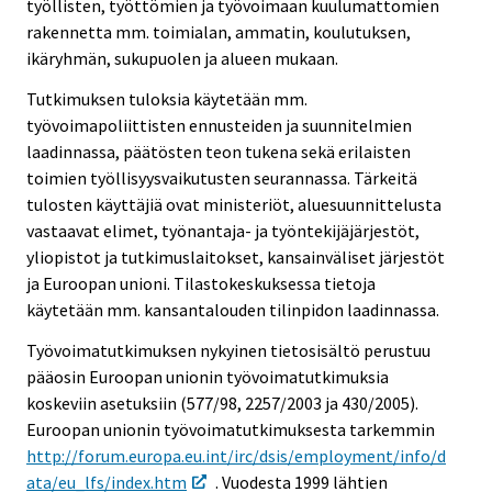
työllisten, työttömien ja työvoimaan kuulumattomien
rakennetta mm. toimialan, ammatin, koulutuksen,
ikäryhmän, sukupuolen ja alueen mukaan.
Tutkimuksen tuloksia käytetään mm.
työvoimapoliittisten ennusteiden ja suunnitelmien
laadinnassa, päätösten teon tukena sekä erilaisten
toimien työllisyysvaikutusten seurannassa. Tärkeitä
tulosten käyttäjiä ovat ministeriöt, aluesuunnittelusta
vastaavat elimet, työnantaja- ja työntekijäjärjestöt,
yliopistot ja tutkimuslaitokset, kansainväliset järjestöt
ja Euroopan unioni. Tilastokeskuksessa tietoja
käytetään mm. kansantalouden tilinpidon laadinnassa.
Työvoimatutkimuksen nykyinen tietosisältö perustuu
pääosin Euroopan unionin työvoimatutkimuksia
koskeviin asetuksiin (577/98, 2257/2003 ja 430/2005).
Euroopan unionin työvoimatutkimuksesta tarkemmin
http://forum.europa.eu.int/irc/dsis/employment/info/d
ata/eu_lfs/index.htm
. Vuodesta 1999 lähtien