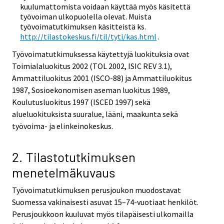
kuulumattomista voidaan käyttää myös käsitettä
työvoiman ulkopuolella olevat. Muista
työvoimatutkimuksen käsitteistä ks.
http://tilastokeskus.fi/til/tyti/kas.html
.
Työvoimatutkimuksessa käytettyjä luokituksia ovat
Toimialaluokitus 2002 (TOL 2002, ISIC REV 3.1),
Ammattiluokitus 2001 (ISCO-88) ja Ammattiluokitus
1987, Sosioekonomisen aseman luokitus 1989,
Koulutusluokitus 1997 (ISCED 1997) sekä
alueluokituksista suuralue, lääni, maakunta sekä
työvoima- ja elinkeinokeskus.
2. Tilastotutkimuksen
menetelmäkuvaus
Työvoimatutkimuksen perusjoukon muodostavat
Suomessa vakinaisesti asuvat 15–74-vuotiaat henkilöt.
Perusjoukkoon kuuluvat myös tilapäisesti ulkomailla