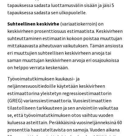
tapauksessa sadasta luottamusvälin sisään ja jäisi 5
tapauksessa sadasta sen ulkopuolelle.
Suhteellinen keskivirhe
(variaatiokerroin) on
keskivirheen prosenttiosuus estimaatista. Keskivirheen
suhteuttaminen estimaatin kokoon poistaa muuttujan
mittakaavasta aiheutuvan vaikutuksen. Tämän ansiosta
eri muuttujien suhteellisen keskivirheen arvoja tai
saman muuttujan keskivirheen arvoja eri osajoukoissa
on helppo verrata keskenään.
Työvoimatutkimuksen kuukausi- ja
neljännesvuositiedoille käytetään keskivirheen
estimaattorina yleistetyn regressioestimaattorin
(GREG) varianssiestimaattoria. Vuosiestimaattien
tilastolliseen tarkkuuteen ja sen arviointiin vaikuttaa
se, että työvoimatutkimuksen otos vaihtuu vuoden
kuluessa asteittain. Peräkkäisinä vuosineljänneksinä 60
prosenttia haastateltavista on samoja. Vuoden aikana