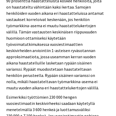
90 prosenttia haastatteluista koskee henkilöitä, joita
on haastateltu vähintään kaksi kertaa. Samojen
henkilöiden vuoden aikana eri haastatteluissa antamat
vastaukset korreloivat keskenään, jos henkilön
työmarkkina-asema ei muutu haastattelukertojen
välillä. Tämän vastausten keskinäisen riippuvuuden
huomioon ottamiseksi käytetään
työvoimatutkimuksessa vuosiestimaattien
keskivirheiden arviointiin 1-asteisen ryväsotannan
approksimaatiota, jossa useamman kerran vuoden
aikana haastatelluille lasketaan rypään sisäinen
varianssi. Rypäät muodostetaan haastateltavan
henkilön perusteella. Rypään sisäinen varianssi on
nolla, mikäli haastateltavan työmarkkina-asema ei
muutu vuoden aikana eri haastattelukertojen välillä.
Esimerkiksi työttömien 230 000 hengen
vuosiestimaatin keskivirheeksi saadaan käytetyllä
menetelmällä 3 600 henkeä ja luottamusväliksi
230 000 ± 7 100 henkeä. Jos vuosiestimaatin pohjana