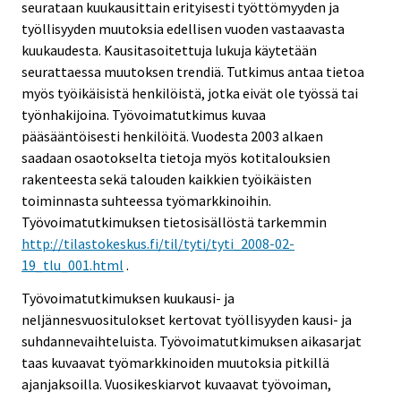
seurataan kuukausittain erityisesti työttömyyden ja
työllisyyden muutoksia edellisen vuoden vastaavasta
kuukaudesta. Kausitasoitettuja lukuja käytetään
seurattaessa muutoksen trendiä. Tutkimus antaa tietoa
myös työikäisistä henkilöistä, jotka eivät ole työssä tai
työnhakijoina. Työvoimatutkimus kuvaa
pääsääntöisesti henkilöitä. Vuodesta 2003 alkaen
saadaan osaotokselta tietoja myös kotitalouksien
rakenteesta sekä talouden kaikkien työikäisten
toiminnasta suhteessa työmarkkinoihin.
Työvoimatutkimuksen tietosisällöstä tarkemmin
http://tilastokeskus.fi/til/tyti/tyti_2008-02-
19_tlu_001.html
.
Työvoimatutkimuksen kuukausi- ja
neljännesvuositulokset kertovat työllisyyden kausi- ja
suhdannevaihteluista. Työvoimatutkimuksen aikasarjat
taas kuvaavat työmarkkinoiden muutoksia pitkillä
ajanjaksoilla. Vuosikeskiarvot kuvaavat työvoiman,