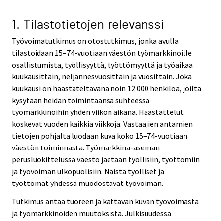
v
v
i
i
1. Tilastotietojen relevanssi
c
c
Työvoimatutkimus on otostutkimus, jonka avulla
e
e
tilastoidaan 15–74-vuotiaan väestön työmarkkinoille
.
.
osallistumista, työllisyyttä, työttömyyttä ja työaikaa
kuukausittain, neljännesvuosittain ja vuosittain. Joka
kuukausi on haastateltavana noin 12 000 henkilöä, joilta
kysytään heidän toimintaansa suhteessa
työmarkkinoihin yhden viikon aikana. Haastattelut
koskevat vuoden kaikkia viikkoja. Vastaajien antamien
tietojen pohjalta luodaan kuva koko 15–74-vuotiaan
väestön toiminnasta. Työmarkkina-aseman
perusluokittelussa väestö jaetaan työllisiin, työttömiin
ja työvoiman ulkopuolisiin. Näistä työlliset ja
työttömät yhdessä muodostavat työvoiman.
Tutkimus antaa tuoreen ja kattavan kuvan työvoimasta
ja työmarkkinoiden muutoksista. Julkisuudessa