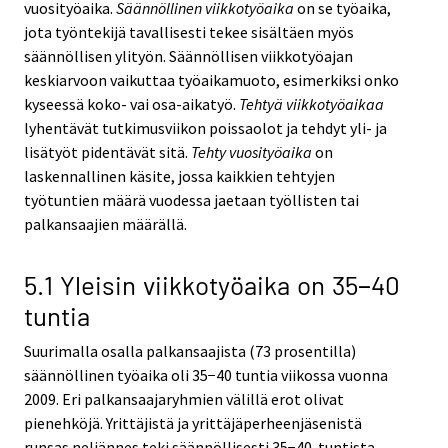
vuosityöaika.
Säännöllinen viikkotyöaika
on se työaika,
jota työntekijä tavallisesti tekee sisältäen myös
säännöllisen ylityön. Säännöllisen viikkotyöajan
keskiarvoon vaikuttaa työaikamuoto, esimerkiksi onko
kyseessä koko- vai osa-aikatyö.
Tehtyä viikkotyöaikaa
lyhentävät tutkimusviikon poissaolot ja tehdyt yli- ja
lisätyöt pidentävät sitä.
Tehty vuosityöaika
on
laskennallinen käsite, jossa kaikkien tehtyjen
työtuntien määrä vuodessa jaetaan työllisten tai
palkansaajien määrällä.
5.1 Yleisin viikkotyöaika on 35−40
tuntia
Suurimalla osalla palkansaajista (73 prosentilla)
säännöllinen työaika oli 35−40 tuntia viikossa vuonna
2009. Eri palkansaajaryhmien välillä erot olivat
pienehköjä. Yrittäjistä ja yrittäjäperheenjäsenistä
runsas neljännes teki säännöllisesti 35−40-tuntista