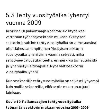
5.3 Tehty vuosityöaika lyhentyi
vuonna 2009
Kuviossa 10 palkansaajien tehtyä vuosityöaikaa
verrataan työantajasektorin mukaan. Yksityisen
sektorin ja valtion tehty vuosityöaika on viime vuosina
ollut lähes samanpituinen. Yksityisen sektorin
vuosityöaika lyheni viime vuonna selvästi, mikä
selittynee taloustilanteella, esimerkiksi lomautuksilla
ja lyhennetyillä työajoilla. Myös valtiosektorin
vuosityöaika lyheni.
Kuntasektorilla tehty vuosityöaika on selvästi lyhyempi
kuin muilla sektoreilla, eikä se ole muuttunut juuri
lainkaan.
Kuvio 10. Palkansaajien tehty vuosityöaika
työnantajasektorin mukaan vuosina 2005–2009