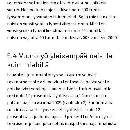
tekemien työtuntien ero oli viime vuonna kaikkein
suurin. Naispalkansaajat tekivät noin 300 tuntia
lyhyemmän työvuoden kuin miehet. Sekä miesten että
naisten vuosityöaika lyheni viime vuonna. Miesten
vuosityöaika lyheni keskimäärin noin 70 tunnilla ja
naisten vajaalla 40 tunnilla vuodesta 2008 vuoteen 2009.
5.4 Vuorotyö yleisempää naisilla
kuin miehillä
Lauantai- ja sunnuntaityö sekä vuorotyö ovat
tavanomaisesta arkipäivinä tehtävästä päivätyöstä
poikkeavia työaikoja. Lauantaityötä tutkimusviikolla
teki noin 17 prosenttia työllisistä ja 14 prosenttia
palkansaajista vuonna 2009 (taulukko 2). Sunnuntaina
tutkimusviikolla työskenteli työllisistä noin 12
prosenttia ja palkansaajista 9 prosenttia. Vuorotyötä
teki useampi kuin joka neljäs naispalkansaaja, miehistä