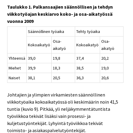
Taulukko 1. Palkansaajien säännöllisen ja tehdyn
viikkotyöajan keskiarvo koko- ja osa-aikatyössä
vuonna 2009
Säännöllinen työaika
Tehty työaika
Osa-
Osa-
Kokoaikatyö
Kokoaikatyö
aikatyö
aikatyö
Yhteensä
39,0
19,8
37,4
20,2
Miehet
39,9
18,3
38,5
19,0
Naiset
38,1
20,5
36,3
20,6
Johtajien ja ylimpien virkamiesten säännöllinen
viikkotyöaika kokoaikatyössä oli keskimäärin noin 41,5
tuntia (kuvio 9). Pitkää, yli neljäkymmentätuntista
työviikkoa tekivät lisäksi vain prosessi- ja
kuljetustyöntekijät. Lyhyintä työviikkoa tekivät
toimisto- ja asiakaspalvelutyöntekijät.