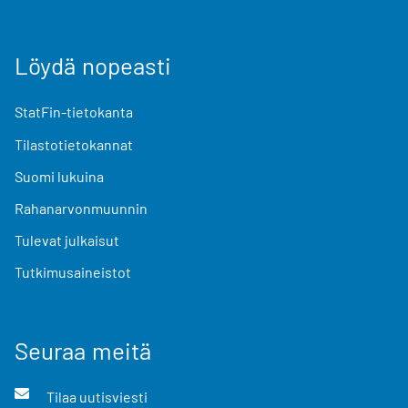
Löydä nopeasti
StatFin-tietokanta
Tilastotietokannat
Suomi lukuina
Rahanarvonmuunnin
Tulevat julkaisut
Tutkimusaineistot
Seuraa meitä
Tilaa uutisviesti