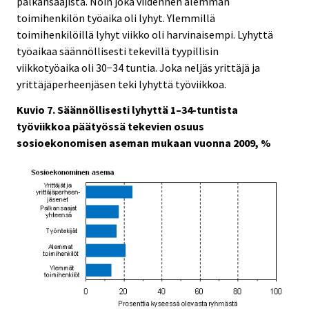
palkansaajista. Noin joka viidennen alemman
toimihenkilön työaika oli lyhyt. Ylemmillä
toimihenkilöillä lyhyt viikko oli harvinaisempi. Lyhyttä
työaikaa säännöllisesti tekevillä tyypillisin
viikkotyöaika oli 30−34 tuntia. Joka neljäs yrittäjä ja
yrittäjäperheenjäsen teki lyhyttä työviikkoa.
Kuvio 7. Säännöllisesti lyhyttä 1–34-tuntista
työviikkoa päätyössä tekevien osuus
sosioekonomisen aseman mukaan vuonna 2009, %