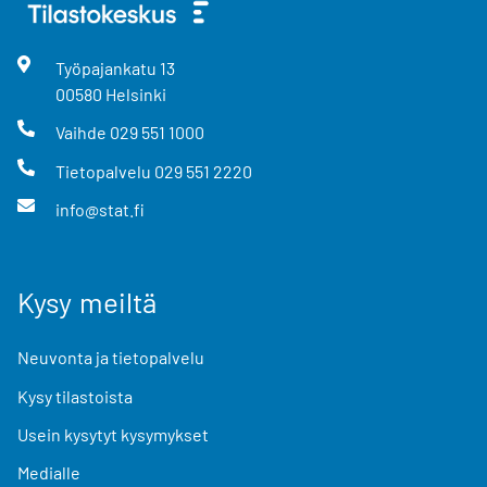
Työpajankatu
13
00580
Helsinki
Vaihde
029 551 1000
Tietopalvelu
029 551 2220
info@stat.fi
Kysy meiltä
Neuvonta ja tietopalvelu
Kysy tilastoista
Usein kysytyt kysymykset
Medialle