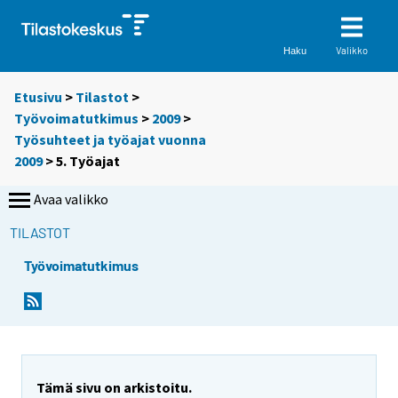
Valikko
Haku
Etusivu
>
Tilastot
>
Työvoimatutkimus
>
2009
>
Työsuhteet ja työajat vuonna
2009
> 5. Työajat
Avaa valikko
TILASTOT
Työvoimatutkimus
Tämä sivu on arkistoitu.