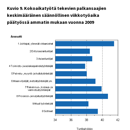
Kuvio 9. Kokoaikatyötä tekevien palkansaajien
keskimääräinen säännöllinen viikkotyöaika
päätyössä ammatin mukaan vuonna 2009