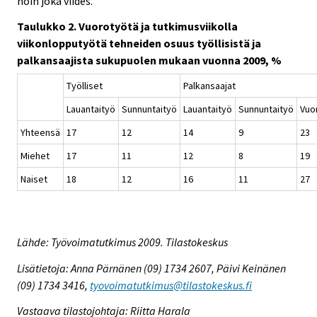
noin joka viides.
Taulukko 2. Vuorotyötä ja tutkimusviikolla
viikonlopputyötä tehneiden osuus työllisistä ja
palkansaajista sukupuolen mukaan vuonna 2009, %
Työlliset
Palkansaajat
Lauantaityö
Sunnuntaityö
Lauantaityö
Sunnuntaityö
Vuo
Yhteensä
17
12
14
9
23
Miehet
17
11
12
8
19
Naiset
18
12
16
11
27
Lähde: Työvoimatutkimus 2009. Tilastokeskus
Lisätietoja: Anna Pärnänen (09) 1734 2607, Päivi Keinänen
(09) 1734 3416,
tyovoimatutkimus@tilastokeskus.fi
Vastaava tilastojohtaja: Riitta Harala