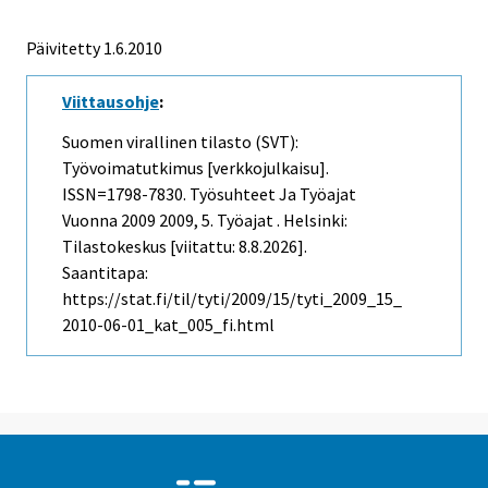
Päivitetty 1.6.2010
Viittausohje
:
Suomen virallinen tilasto (SVT):
Työvoimatutkimus [verkkojulkaisu].
ISSN=1798-7830.
Työsuhteet Ja Työajat
Vuonna 2009
2009, 5. Työajat . Helsinki:
Tilastokeskus [viitattu: 8.8.2026].
Saantitapa:
https://stat.fi/til/tyti/2009/15/tyti_2009_15_
2010-06-01_kat_005_fi.html