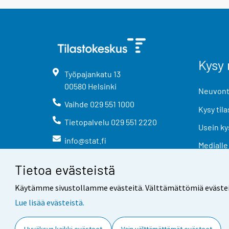
Kysy 
Työpajankatu
13
00580
Helsinki
Neuvonta
Vaihde
029 551 1000
Kysy tila
Tietopalvelu
029 551 2220
Usein ky
info@stat.fi
Medialle
Tietoa evästeistä
Käytämme sivustollamme evästeitä. Välttämättömiä evästeitä t
Lue lisää evästeistä.
Yhteystiedot
Palaute