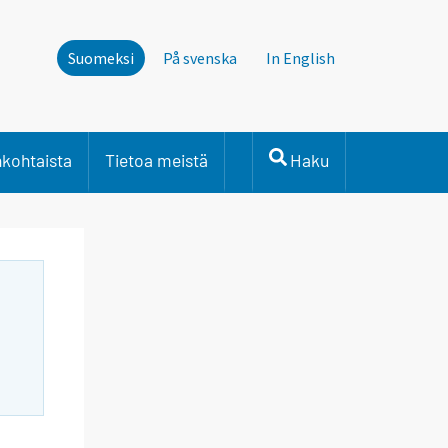
Suomeksi
På svenska
In English
nkohtaista
Tietoa meistä
Haku