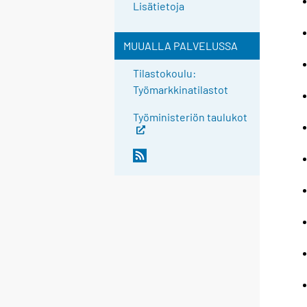
Lisätietoja
MUUALLA PALVELUSSA
Tilastokoulu:
Työmarkkinatilastot
Työministeriön taulukot