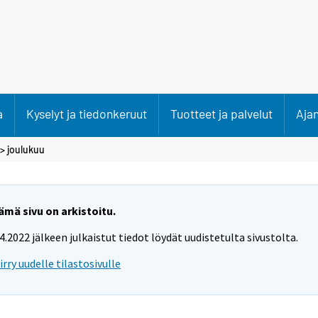
a
Kyselyt ja tiedonkeruut
Tuotteet ja palvelut
Aja
>
joulukuu
ämä sivu on arkistoitu.
.4.2022 jälkeen julkaistut tiedot löydät uudistetulta sivustolta.
iirry uudelle tilastosivulle