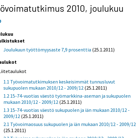
yövoimatutkimus 2010,
joulukuu
0
ulukuu
ulkistukset
Joulukuun työttömyysaste 7,9 prosenttia
(25.1.2011)
aulukot
Liitetaulukot
1.1 Työvoimatutkimuksen keskeisimmät tunnusluvut
sukupuolen mukaan 2010/12 - 2009/12
(25.1.2011)
1.2 15-74-vuotias väestö työmarkkina-aseman ja sukupuolen
mukaan 2010/12 - 2009/12
(25.1.2011)
1.3 15-74-vuotias väestö sukupuolen ja iän mukaan 2010/12 -
2009/12
(25.1.2011)
2.1 Työvoimaosuus sukupuolen ja iän mukaan 2010/12 - 2009/12
(25.1.2011)