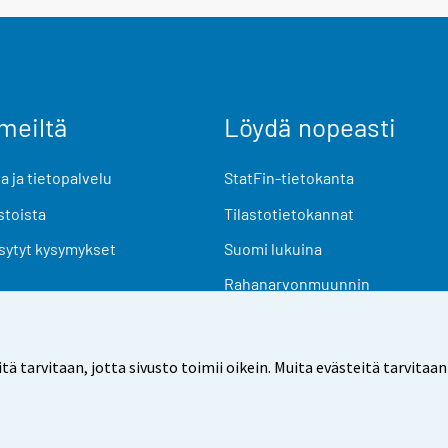
meiltä
Löydä nopeasti
 ja tietopalvelu
StatFin-tietokanta
stoista
Tilastotietokannat
sytyt kysymykset
Suomi lukuina
Rahanarvonmuunnin
Tulevat julkaisut
Tutkimusaineistot
arvitaan, jotta sivusto toimii oikein. Muita evästeitä tarvitaan
Käyttöehdot
Tietosuoja
Saavutettavuus
Tietoa sivu