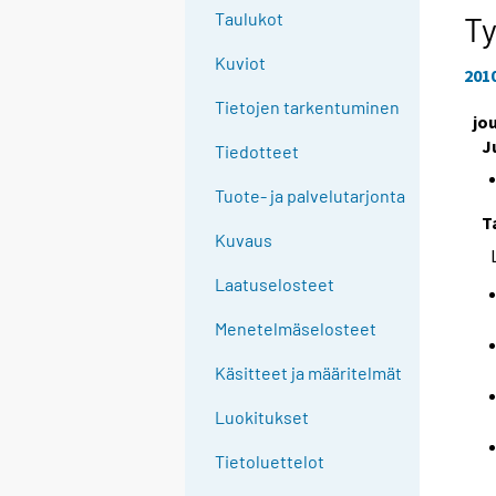
e
Taulukot
T
e
Kuviot
n
201
p
Tietojen tarkentuminen
jo
a
J
l
Tiedotteet
v
Tuote- ja palvelutarjonta
e
T
l
Kuvaus
u
u
Laatuselosteet
n
Menetelmäselosteet
.
Käsitteet ja määritelmät
Luokitukset
Tietoluettelot