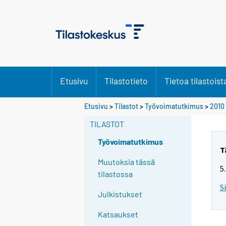
Etusivu
Tilastotieto
Tietoa tilastoist
S
Etusivu
>
Tilastot
>
Työvoimatutkimus
>
2010
i
TILASTOT
i
r
Työvoimatutkimus
r
T
y
Muutoksia tässä
5
t
tilastossa
t
S
Julkistukset
o
i
Katsaukset
s