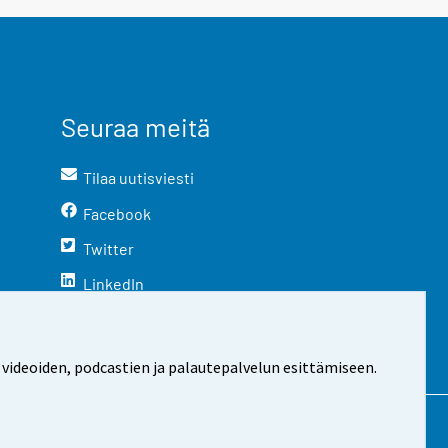
Seuraa meitä
Tilaa uutisviesti
Facebook
Twitter
LinkedIn
YouTube
Instagram
 videoiden, podcastien ja palautepalvelun esittämiseen.
stosta
Evästeasetukset