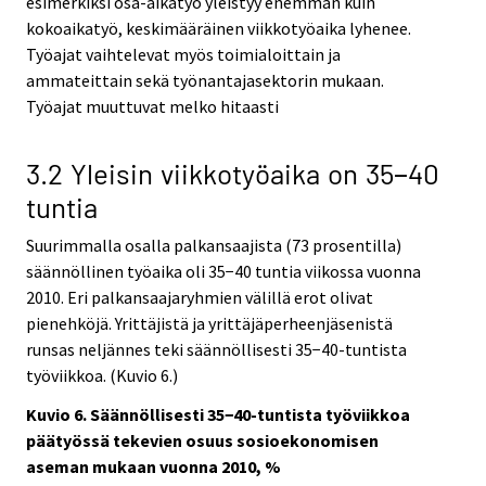
esimerkiksi osa-aikatyö yleistyy enemmän kuin
kokoaikatyö, keskimääräinen viikkotyöaika lyhenee.
Työajat vaihtelevat myös toimialoittain ja
ammateittain sekä työnantajasektorin mukaan.
Työajat muuttuvat melko hitaasti
3.2 Yleisin viikkotyöaika on 35−40
tuntia
Suurimmalla osalla palkansaajista (73 prosentilla)
säännöllinen työaika oli 35−40 tuntia viikossa vuonna
2010. Eri palkansaajaryhmien välillä erot olivat
pienehköjä. Yrittäjistä ja yrittäjäperheenjäsenistä
runsas neljännes teki säännöllisesti 35−40-tuntista
työviikkoa. (Kuvio 6.)
Kuvio 6. Säännöllisesti 35−40-tuntista työviikkoa
päätyössä tekevien osuus sosioekonomisen
aseman mukaan vuonna 2010, %