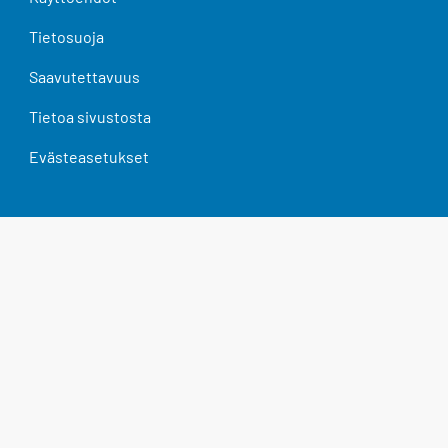
Tietosuoja
Saavutettavuus
Tietoa sivustosta
Evästeasetukset