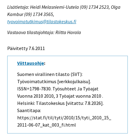
Lisätietoja: Heidi Melasniemi-Uutela (09) 1734 2523, Olga
Kambur (09) 1734 3565,
tyovoimatutkimus@tilastokeskus.fi
Vastaava tilastojohtaja: Riitta Harala
Päivitetty 7.6.2011
Viittausohje
:
Suomen virallinen tilasto (SVT):
Työvoimatutkimus [verkkojulkaisu].
ISSN=1798-7830.
Työsuhteet Ja Työajat
Vuonna 2010
2010, 3 Työajat vuonna 2010 .
Helsinki: Tilastokeskus [viitattu: 7.8.2026].
Saantitapa:
https://stat.fi/til/tyti/2010/15/tyti_2010_15_
2011-06-07_kat_003_fi.html