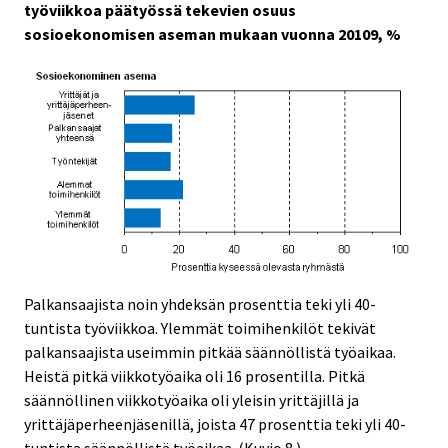
työviikkoa päätyössä tekevien osuus
sosioekonomisen aseman mukaan vuonna 20109, %
Palkansaajista noin yhdeksän prosenttia teki yli 40-
tuntista työviikkoa. Ylemmät toimihenkilöt tekivät
palkansaajista useimmin pitkää säännöllistä työaikaa.
Heistä pitkä viikkotyöaika oli 16 prosentilla. Pitkä
säännöllinen viikkotyöaika oli yleisin yrittäjillä ja
yrittäjäperheenjäsenillä, joista 47 prosenttia teki yli 40-
tuntista säännöllistä työaikaa. (Kuvio 8.)