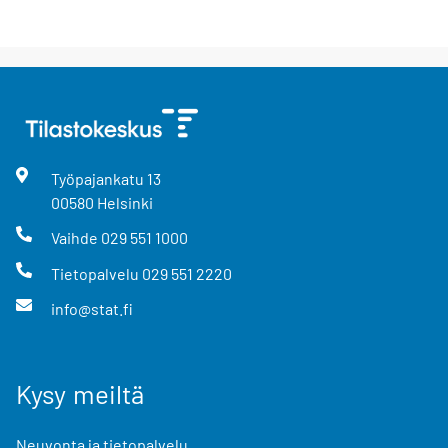
Työpajankatu
13
00580
Helsinki
Vaihde
029 551 1000
Tietopalvelu
029 551 2220
info@stat.fi
Kysy meiltä
Neuvonta ja tietopalvelu