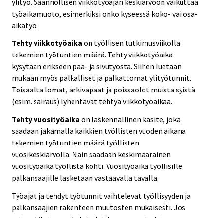
ylityö. Säännöllisen viikkotyöajan keskiarvoon vaikuttaa
työaikamuoto, esimerkiksi onko kyseessä koko- vai osa-
aikatyö.
Tehty viikkotyöaika
on työllisen tutkimusviikolla
tekemien työtuntien määrä. Tehty viikkotyöaika
kysytään erikseen pää- ja sivutyöstä. Siihen luetaan
mukaan myös palkalliset ja palkattomat ylityötunnit.
Toisaalta lomat, arkivapaat ja poissaolot muista syistä
(esim. sairaus) lyhentävät tehtyä viikkotyöaikaa.
Tehty vuosityöaika
on laskennallinen käsite, joka
saadaan jakamalla kaikkien työllisten vuoden aikana
tekemien työtuntien määrä työllisten
vuosikeskiarvolla. Näin saadaan keskimääräinen
vuosityöaika työllistä kohti. Vuosityöaika työllisille
palkansaajille lasketaan vastaavalla tavalla.
Työajat ja tehdyt työtunnit vaihtelevat työllisyyden ja
palkansaajien rakenteen muutosten mukaisesti. Jos