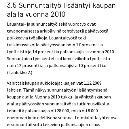
3.5 Sunnuntaityö lisääntyi kaupan
alalla vuonna 2010
Lauantai- ja sunnuntaityö sekä vuorotyö ovat
tavanomaisesta arkipäivinä tehtävästä päivätyöstä
poikkeavia työaikoja. Lauantaityötä teki
tutkimusviikolla päätyössään noin 17 prosenttia
työllisistä ja 14 prosenttia palkansaajista vuonna 2010.
Sunnuntaina työskenteli tutkimusviikolla työllisistä
noin 12 prosenttia ja palkansaajista 10 prosenttia.
(Taulukko 2.)
Vähittäiskaupan aukioloajat laajenivat 1.12.2009
lähtien. Tämä näkyy sunnuntaityön lisääntymisenä
kaupan alalla. Vuonna 2010 tukku- ja vähittäiskaupan
alalla päätyössään sunnuntaityötä tutkimusviikolla
tehneitä palkansaajia oli 28 000, mikä oli 8 000
enemmän kuin edellisenä vuonna. Toimialoilla yhteensä
ei sunnuntaityötä tekevien palkansaajien osuus