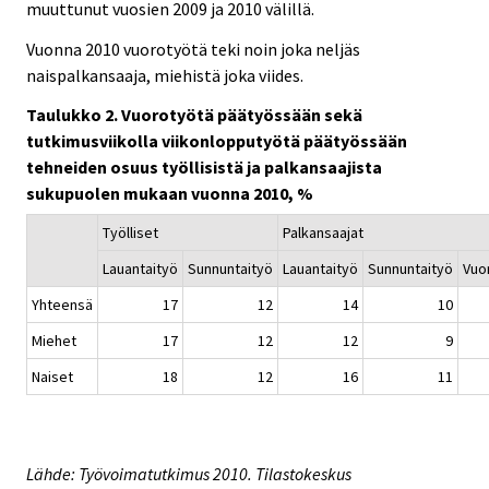
muuttunut vuosien 2009 ja 2010 välillä.
Vuonna 2010 vuorotyötä teki noin joka neljäs
naispalkansaaja, miehistä joka viides.
Taulukko 2. Vuorotyötä päätyössään sekä
tutkimusviikolla viikonlopputyötä päätyössään
tehneiden osuus työllisistä ja palkansaajista
sukupuolen mukaan vuonna 2010, %
Työlliset
Palkansaajat
Lauantaityö
Sunnuntaityö
Lauantaityö
Sunnuntaityö
Vuo
Yhteensä
17
12
14
10
Miehet
17
12
12
9
Naiset
18
12
16
11
Lähde: Työvoimatutkimus 2010. Tilastokeskus