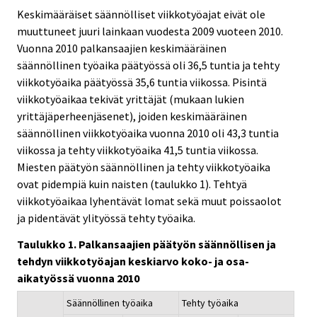
Keskimääräiset säännölliset viikkotyöajat eivät ole
muuttuneet juuri lainkaan vuodesta 2009 vuoteen 2010.
Vuonna 2010 palkansaajien keskimääräinen
säännöllinen työaika päätyössä oli 36,5 tuntia ja tehty
viikkotyöaika päätyössä 35,6 tuntia viikossa. Pisintä
viikkotyöaikaa tekivät yrittäjät (mukaan lukien
yrittäjäperheenjäsenet), joiden keskimääräinen
säännöllinen viikkotyöaika vuonna 2010 oli 43,3 tuntia
viikossa ja tehty viikkotyöaika 41,5 tuntia viikossa.
Miesten päätyön säännöllinen ja tehty viikkotyöaika
ovat pidempiä kuin naisten (taulukko 1). Tehtyä
viikkotyöaikaa lyhentävät lomat sekä muut poissaolot
ja pidentävät ylityössä tehty työaika.
Taulukko 1. Palkansaajien päätyön säännöllisen ja
tehdyn viikkotyöajan keskiarvo koko- ja osa-
aikatyössä vuonna 2010
Säännöllinen työaika
Tehty työaika