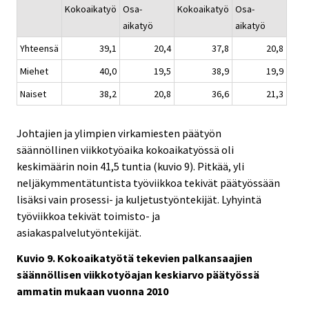
Kokoaikatyö
Osa-
Kokoaikatyö
Osa-
aikatyö
aikatyö
Yhteensä
39,1
20,4
37,8
20,8
Miehet
40,0
19,5
38,9
19,9
Naiset
38,2
20,8
36,6
21,3
Johtajien ja ylimpien virkamiesten päätyön
säännöllinen viikkotyöaika kokoaikatyössä oli
keskimäärin noin 41,5 tuntia (kuvio 9). Pitkää, yli
neljäkymmentätuntista työviikkoa tekivät päätyössään
lisäksi vain prosessi- ja kuljetustyöntekijät. Lyhyintä
työviikkoa tekivät toimisto- ja
asiakaspalvelutyöntekijät.
Kuvio 9. Kokoaikatyötä tekevien palkansaajien
säännöllisen viikkotyöajan keskiarvo päätyössä
ammatin mukaan vuonna 2010