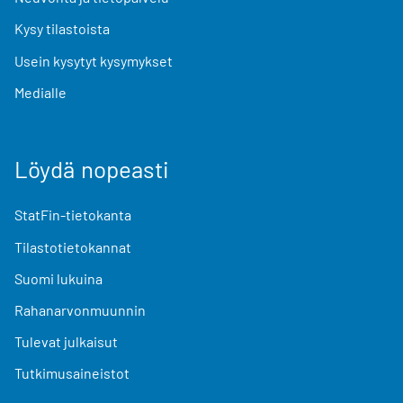
Kysy tilastoista
Usein kysytyt kysymykset
Medialle
Löydä nopeasti
StatFin-tietokanta
Tilastotietokannat
Suomi lukuina
Rahanarvonmuunnin
Tulevat julkaisut
Tutkimusaineistot