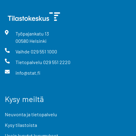
Työpajankatu
13
00580
Helsinki
Vaihde
029 551 1000
Tietopalvelu
029 551 2220
info@stat.fi
Kysy meiltä
Neuvonta ja tietopalvelu
Kysy tilastoista
Usein kysytyt kysymykset