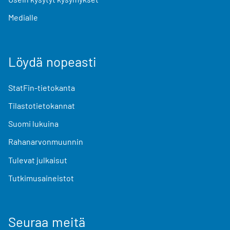
Medialle
Löydä nopeasti
StatFin-tietokanta
Tilastotietokannat
Suomi lukuina
Rahanarvonmuunnin
Tulevat julkaisut
Tutkimusaineistot
Seuraa meitä