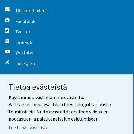
Tilaa uutisviesti
Facebook
Twitter
LinkedIn
YouTube
Instagram
Tietoa evästeistä
Yhteystiedot
Käytämme sivustollamme evästeitä.
Palaute
Välttämättömiä evästeitä tarvitaan, jotta sivusto
toimii oikein. Muita evästeitä tarvitaan videoiden,
Käyttöehdot
podcastien ja palautepalvelun esittämiseen.
Tietosuoja
Lue lisää evästeistä.