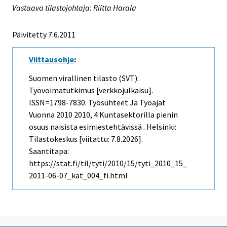
Vastaava tilastojohtaja: Riitta Harala
Päivitetty 7.6.2011
Viittausohje
:
Suomen virallinen tilasto (SVT):
Työvoimatutkimus [verkkojulkaisu].
ISSN=1798-7830.
Työsuhteet Ja Työajat
Vuonna 2010
2010, 4 Kuntasektorilla pienin
osuus naisista esimiestehtävissä . Helsinki:
Tilastokeskus [viitattu: 7.8.2026].
Saantitapa:
https://stat.fi/til/tyti/2010/15/tyti_2010_15_
2011-06-07_kat_004_fi.html