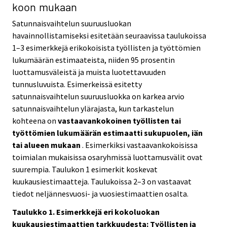
koon mukaan
Satunnaisvaihtelun suuruusluokan
havainnollistamiseksi esitetään seuraavissa taulukoissa
1–3 esimerkkejä erikokoisista työllisten ja työttömien
lukumäärän estimaateista, niiden 95 prosentin
luottamusväleistä ja muista luotettavuuden
tunnusluvuista. Esimerkeissä esitetty
satunnaisvaihtelun suuruusluokka on karkea arvio
satunnaisvaihtelun ylärajasta, kun tarkastelun
kohteena on
vastaavankokoinen työllisten tai
työttömien lukumäärän estimaatti sukupuolen, iän
tai alueen mukaan
. Esimerkiksi vastaavankokoisissa
toimialan mukaisissa osaryhmissä luottamusvälit ovat
suurempia. Taulukon 1 esimerkit koskevat
kuukausiestimaatteja. Taulukoissa 2–3 on vastaavat
tiedot neljännesvuosi- ja vuosiestimaattien osalta.
Taulukko 1. Esimerkkejä eri kokoluokan
kuukausiestimaattien tarkkuudesta: Työllisten ja