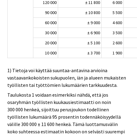
120 000
± 11 800
6 000
90 000
± 10 800
5 500
60 000
± 9 000
4 600
30 000
± 6 900
3 500
20 000
± 5 100
2 600
10 000
± 3 700
1 900
1) Tietoja voi käyttää suuntaa-antavina arvioina
vastaavankokoisten sukupuolen, iän ja alueen mukaisten
työllisten tai työttömien lukumäärien tarkkuudesta.
Taulukosta 1 voidaan esimerkiksi nähdä, että jos
osaryhmän työllisten kuukausiestimaatti on noin
300 000 henkeä, sijoittuu perusjoukon todellinen
työllisten lukumäärä 95 prosentin todennäköisyydellä
välille 300 000 ± 11 600 henkeä. Tämä luottamusvälin
koko suhteessa estimaatin kokoon on selvästi suurempi