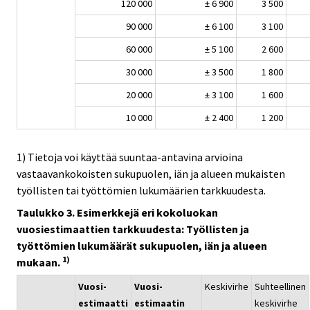
120 000
± 6 900
3 500
90 000
± 6 100
3 100
60 000
± 5 100
2 600
30 000
± 3 500
1 800
20 000
± 3 100
1 600
10 000
± 2 400
1 200
1) Tietoja voi käyttää suuntaa-antavina arvioina
vastaavankokoisten sukupuolen, iän ja alueen mukaisten
työllisten tai työttömien lukumäärien tarkkuudesta.
Taulukko 3. Esimerkkejä eri kokoluokan
vuosiestimaattien tarkkuudesta: Työllisten ja
työttömien lukumäärät sukupuolen, iän ja alueen
1)
mukaan.
Vuosi-
Vuosi-
Keskivirhe
Suhteellinen
estimaatti
estimaatin
keskivirhe