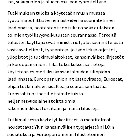
iän, sukupuolen ja alueen mukaan ryhmiteltynä.
Tutkimuksen tuloksia käytetään muun muassa
työvoimapoliittisten ennusteiden ja suunnitelmien
laadinnassa, päätösten teon tukena sekä erilaisten
toimien työllisyysvaikutusten seurannassa. Tärkeitä
tulosten käyttäjiä ovat ministeriöt, aluesuunnittelusta
vastaavat elimet, työnantaja- ja työntekijäjärjestöt,
yliopistot ja tutkimuslaitokset, kansainväliset järjestöt
ja Euroopan unioni. Tilastokeskuksessa tietoja
käytetään esimerkiksi kansantalouden tilinpidon
laadinnassa. Euroopan unionin tilastovirasto, Eurostat,
ohjaa tutkimuksen sisältöä ja seuraa sen laatua.
Eurostat tuottaa sille toimitetuista
neljännesvuosiaineistoista omia
rakenneindikaattoreitaan ja muita tilastoja.
Tutkimuksessa käytetyt käsitteet ja määritelmät
noudattavat YK:n kansainvälisen työjärjestön ILO:n
suosituksia ja Euroopan unionin tilastotoimen