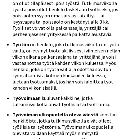
on ollut tilapäisesti pois työstä. Tutkimusviikolla
työstä pois ollut henkilö lasketaan työlliseksi, jos
poissaolon syy on oma sairaus tai äitiys- tai
isyysvapaa tai poissaolo on kestänyt alle 3 kk.
Työlliset voivat olla palkansaajia, yrittäjiä tai
perheenjäsenen yrityksessä palkatta avustavia.
Työtön
on henkilö, joka tutkimusviikolla on työtä
vailla, on etsinyt työtä aktiivisesti viimeisen neljän
viikon aikana palkansaajana tai yrittäjänä ja voisi
vastaanottaa työtä kahden viikon kuluessa. Myös
henkilö, joka on työtä vailla ja odottaa sovitun
työn alkamista kolmen kuukauden kuluessa,
luetaan työttömäksi, jos hän voisi aloittaa työt
kahden viikon sisällä.
Työvoimaan
kuuluvat kaikki ne, jotka
tutkimusviikolla olivat työllisiä tai työttömiä.
Työvoiman ulkopuolella oleva väestö
koostuu
henkilöistä, jotka tutkimusviikolla eivät olleet
työllisiä tai työttömiä. Työvoiman ulkopuolella
olevista voidaan käyttää myös nimitystä