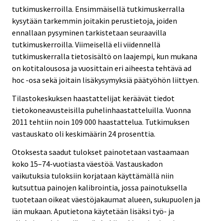
tutkimuskerroilla. Ensimmäisellä tutkimuskerralla
kysytään tarkemmin joitakin perustietoja, joiden
ennallaan pysyminen tarkistetaan seuraavilla
tutkimuskerroilla. Viimeisellä eli viidennellä
tutkimuskerralla tietosisältö on laajempi, kun mukana
on kotitalousosa ja vuosittain eri aiheesta tehtävä ad
hoc -osa sekä joitain lisäkysymyksiä päätyöhön liittyen.
Tilastokeskuksen haastattelijat keräävät tiedot
tietokoneavusteisilla puhelinhaastatteluilla. Vuonna
2011 tehtiin noin 109 000 haastattelua. Tutkimuksen
vastauskato oli keskimäärin 24 prosenttia.
Otoksesta saadut tulokset painotetaan vastaamaan
koko 15–74-vuotiasta väestöä. Vastauskadon
vaikutuksia tuloksiin korjataan käyttämällä niin
kutsuttua painojen kalibrointia, jossa painotuksella
tuotetaan oikeat väestöjakaumat alueen, sukupuolen ja
iän mukaan. Aputietona käytetään lisäksi työ- ja