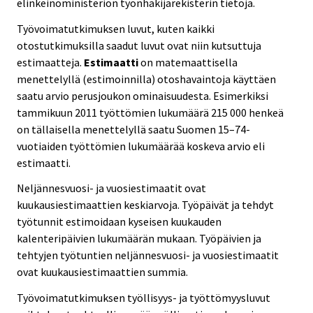
elinkeinoministeriön työnhakijarekisterin tietoja.
Työvoimatutkimuksen luvut, kuten kaikki
otostutkimuksilla saadut luvut ovat niin kutsuttuja
estimaatteja.
Estimaatti
on matemaattisella
menettelyllä (estimoinnilla) otoshavaintoja käyttäen
saatu arvio perusjoukon ominaisuudesta. Esimerkiksi
tammikuun 2011 työttömien lukumäärä 215 000 henkeä
on tällaisella menettelyllä saatu Suomen 15–74-
vuotiaiden työttömien lukumäärää koskeva arvio eli
estimaatti.
Neljännesvuosi- ja vuosiestimaatit ovat
kuukausiestimaattien keskiarvoja. Työpäivät ja tehdyt
työtunnit estimoidaan kyseisen kuukauden
kalenteripäivien lukumäärän mukaan. Työpäivien ja
tehtyjen työtuntien neljännesvuosi- ja vuosiestimaatit
ovat kuukausiestimaattien summia.
Työvoimatutkimuksen työllisyys- ja työttömyysluvut