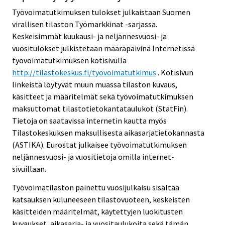
Työvoimatutkimuksen tulokset julkaistaan Suomen
virallisen tilaston Työmarkkinat -sarjassa.
Keskeisimmät kuukausi- ja neljännesvuosi- ja
vuositulokset julkistetaan määräpäivinä Internetissä
työvoimatutkimuksen kotisivulla
http://tilastokeskus.fi/tyovoimatutkimus
. Kotisivun
linkeistä löytyvät muun muassa tilaston kuvaus,
käsitteet ja määritelmät sekä työvoimatutkimuksen
maksuttomat tilastotietokantataulukot (StatFin).
Tietoja on saatavissa internetin kautta myös
Tilastokeskuksen maksullisesta aikasarjatietokannasta
(ASTIKA). Eurostat julkaisee työvoimatutkimuksen
neljännesvuosi- ja vuositietoja omilla internet-
sivuillaan.
Työvoimatilaston painettu vuosijulkaisu sisältää
katsauksen kuluneeseen tilastovuoteen, keskeisten
käsitteiden määritelmät, käytettyjen luokitusten
kuvaukset, aikasarja- ja vuositaulukoita sekä tämän