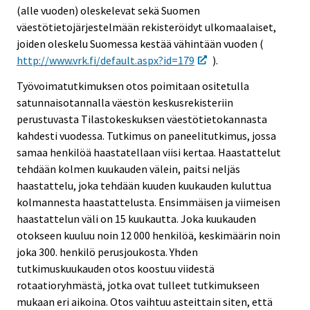
(alle vuoden) oleskelevat sekä Suomen
väestötietojärjestelmään rekisteröidyt ulkomaalaiset,
joiden oleskelu Suomessa kestää vähintään vuoden (
http://www.vrk.fi/default.aspx?id=179
).
Työvoimatutkimuksen otos poimitaan ositetulla
satunnaisotannalla väestön keskusrekisteriin
perustuvasta Tilastokeskuksen väestötietokannasta
kahdesti vuodessa. Tutkimus on paneelitutkimus, jossa
samaa henkilöä haastatellaan viisi kertaa. Haastattelut
tehdään kolmen kuukauden välein, paitsi neljäs
haastattelu, joka tehdään kuuden kuukauden kuluttua
kolmannesta haastattelusta. Ensimmäisen ja viimeisen
haastattelun väli on 15 kuukautta. Joka kuukauden
otokseen kuuluu noin 12 000 henkilöä, keskimäärin noin
joka 300. henkilö perusjoukosta. Yhden
tutkimuskuukauden otos koostuu viidestä
rotaatioryhmästä, jotka ovat tulleet tutkimukseen
mukaan eri aikoina. Otos vaihtuu asteittain siten, että