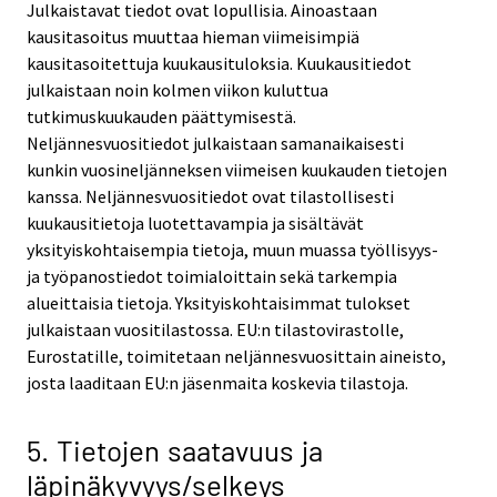
Julkaistavat tiedot ovat lopullisia. Ainoastaan
kausitasoitus muuttaa hieman viimeisimpiä
kausitasoitettuja kuukausituloksia. Kuukausitiedot
julkaistaan noin kolmen viikon kuluttua
tutkimuskuukauden päättymisestä.
Neljännesvuositiedot julkaistaan samanaikaisesti
kunkin vuosineljänneksen viimeisen kuukauden tietojen
kanssa. Neljännesvuositiedot ovat tilastollisesti
kuukausitietoja luotettavampia ja sisältävät
yksityiskohtaisempia tietoja, muun muassa työllisyys-
ja työpanostiedot toimialoittain sekä tarkempia
alueittaisia tietoja. Yksityiskohtaisimmat tulokset
julkaistaan vuositilastossa. EU:n tilastovirastolle,
Eurostatille, toimitetaan neljännesvuosittain aineisto,
josta laaditaan EU:n jäsenmaita koskevia tilastoja.
5. Tietojen saatavuus ja
läpinäkyvyys/selkeys