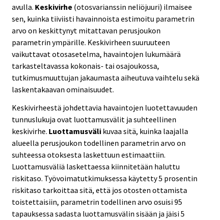
avulla.
Keskivirhe
(otosvarianssin neliöjuuri) ilmaisee
sen, kuinka tiiviisti havainnoista estimoitu parametrin
arvo on keskittynyt mitattavan perusjoukon
parametrin ympärille. Keskivirheen suuruuteen
vaikuttavat otosasetelma, havaintojen lukumäärä
tarkasteltavassa kokonais- tai osajoukossa,
tutkimusmuuttujan jakaumasta aiheutuva vaihtelu sekä
laskentakaavan ominaisuudet.
Keskivirheestä johdettavia havaintojen luotettavuuden
tunnuslukuja ovat luottamusvälit ja suhteellinen
keskivirhe.
Luottamusväli
kuvaa sitä, kuinka laajalla
alueella perusjoukon todellinen parametrin arvo on
suhteessa otoksesta laskettuun estimaattiin.
Luottamusväliä laskettaessa kiinnitetään haluttu
riskitaso. Työvoimatutkimuksessa käytetty 5 prosentin
riskitaso tarkoittaa sitä, että jos otosten ottamista
toistettaisiin, parametrin todellinen arvo osuisi 95
tapauksessa sadasta luottamusvälin sisään ja jäisi 5