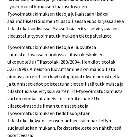
työvoimatutkimuksen laatuselosteen.
Työvoimatutkimuksen tietoja julkaistaan lisäksi
säännöllisesti Suomen tilastollisessa vuosikirjassa sekä
Tilastokatsauksessa. Maksullisia erityisselvityksiä voi
tiedustella työvoimatutkimuksen tietopalvelusta.
Työvoimatutkimuksen tietoja ei luovuteta
tunnistettavassa muodossa Tilastokeskuksen
ulkopuolelle (Tilastolaki 280/2004, Henkilötietolaki
523/1999). Aineiston luovuttaminen on mahdollista
ainoastaan erillisen käyttölupapäätöksen perusteella
ja tunnistetiedot poistettuna tieteellistä tutkimusta ja
tilastollisia selvityksiä varten. EU-työvoimatutkimusta
varten muokatut aineistot toimitetaan EU:n
tilastovirastolle ilman tunnistetietoja.
Työvoimatutkimuksen tiedot suojataan
Tilastokeskuksen tietosuojaohjeessa määritellyn
suojausluokan mukaan. Rekisteriseloste on nähtävissä
osoitteessa: