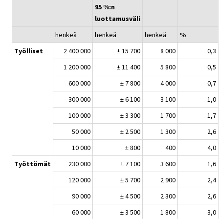
95 %:n
luottamusväli
henkeä
henkeä
henkeä
%
Työlliset
2 400 000
± 15 700
8 000
0,3
1 200 000
± 11 400
5 800
0,5
600 000
± 7 800
4 000
0,7
300 000
± 6 100
3 100
1,0
100 000
± 3 300
1 700
1,7
50 000
± 2 500
1 300
2,6
10 000
± 800
400
4,0
Työttömät
230 000
± 7 100
3 600
1,6
120 000
± 5 700
2 900
2,4
90 000
± 4 500
2 300
2,6
60 000
± 3 500
1 800
3,0