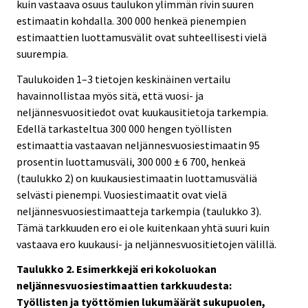
kuin vastaava osuus taulukon ylimmän rivin suuren
estimaatin kohdalla. 300 000 henkeä pienempien
estimaattien luottamusvälit ovat suhteellisesti vielä
suurempia.
Taulukoiden 1–3 tietojen keskinäinen vertailu
havainnollistaa myös sitä, että vuosi- ja
neljännesvuositiedot ovat kuukausitietoja tarkempia.
Edellä tarkasteltua 300 000 hengen työllisten
estimaattia vastaavan neljännesvuosiestimaatin 95
prosentin luottamusväli, 300 000 ± 6 700, henkeä
(taulukko 2) on kuukausiestimaatin luottamusväliä
selvästi pienempi. Vuosiestimaatit ovat vielä
neljännesvuosiestimaatteja tarkempia (taulukko 3).
Tämä tarkkuuden ero ei ole kuitenkaan yhtä suuri kuin
vastaava ero kuukausi- ja neljännesvuositietojen välillä.
Taulukko 2. Esimerkkejä eri kokoluokan
neljännesvuosiestimaattien tarkkuudesta:
Työllisten ja työttömien lukumäärät sukupuolen,