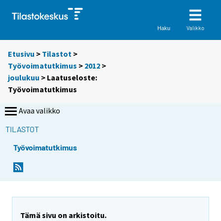
Valikko
Haku
Etusivu
>
Tilastot
>
Työvoimatutkimus
>
2012
>
joulukuu
> Laatuseloste:
Työvoimatutkimus
Avaa valikko
TILASTOT
Työvoimatutkimus
Y
Y
o
o
u
u
a
a
r
r
Tämä sivu on arkistoitu.