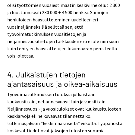
olisi työttömien vuosiestimaatin keskivirhe ollut 2 300
ja luottamusväli 230 000 ± 4 500 henkeä. Samojen
henkilöiden haastatteleminen uudelleen eri
vuosineljänneksillä selittää sen, että
työvoimatutkimuksen vuositietojen ja
neljännesvuositietojen tarkkuuden ero ei ole niin suuri
kuin tehtyjen haastattelujen lukumäärän perusteella
voisi olettaa.
4. Julkaistujen tietojen
ajantasaisuus ja oikea-aikaisuus
Työvoimatutkimuksen tuloksia julkaistaan
kuukausittain, neljännesvuosittain ja vuosittain.
Neljännesvuosi- ja vuositulokset ovat kuukausitulosten
keskiarvoja eli ne kuvaavat tilannetta ko.
tutkimusjakson ”keskimääräisellä” viikolla. Työpanosta
koskevat tiedot ovat jaksojen tulosten summia.