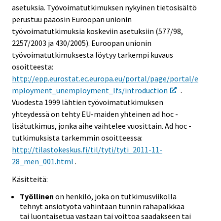
asetuksia. Työvoimatutkimuksen nykyinen tietosisältö
perustuu pääosin Euroopan unionin
työvoimatutkimuksia koskeviin asetuksiin (577/98,
2257/2003 ja 430/2005). Euroopan unionin
työvoimatutkimuksesta löytyy tarkempi kuvaus
osoitteesta:
http://epp.eurostat.ec.europa.eu/portal/page/portal/e
mployment_unemployment_lfs/introduction
.
Vuodesta 1999 lähtien työvoimatutkimuksen
yhteydessä on tehty EU-maiden yhteinen ad hoc -
lisätutkimus, jonka aihe vaihtelee vuosittain. Ad hoc -
tutkimuksista tarkemmin osoitteessa:
http://tilastokeskus.fi/til/tyti/tyti_2011-11-
28_men_001.html
.
Käsitteitä:
Työllinen
on henkilö, joka on tutkimusviikolla
tehnyt ansiotyötä vähintään tunnin rahapalkkaa
tai luontaisetua vastaan tai voittoa saadakseen tai