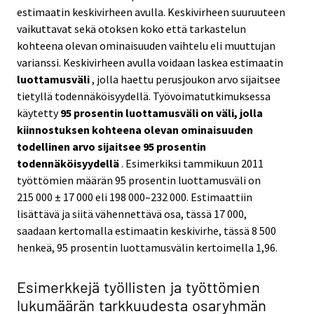
estimaatin keskivirheen avulla. Keskivirheen suuruuteen
vaikuttavat sekä otoksen koko että tarkastelun
kohteena olevan ominaisuuden vaihtelu eli muuttujan
varianssi. Keskivirheen avulla voidaan laskea estimaatin
luottamusväli
, jolla haettu perusjoukon arvo sijaitsee
tietyllä todennäköisyydellä. Työvoimatutkimuksessa
käytetty
95 prosentin luottamusväli on väli, jolla
kiinnostuksen kohteena olevan ominaisuuden
todellinen arvo sijaitsee 95 prosentin
todennäköisyydellä
. Esimerkiksi tammikuun 2011
työttömien määrän 95 prosentin luottamusväli on
215 000 ± 17 000 eli 198 000–232 000. Estimaattiin
lisättävä ja siitä vähennettävä osa, tässä 17 000,
saadaan kertomalla estimaatin keskivirhe, tässä 8 500
henkeä, 95 prosentin luottamusvälin kertoimella 1,96.
Esimerkkejä työllisten ja työttömien
lukumäärän tarkkuudesta osaryhmän