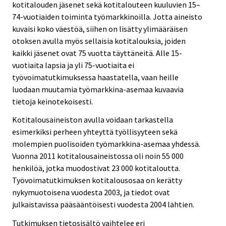
kotitalouden jäsenet sekä kotitalouteen kuuluvien 15–
74-vuotiaiden toiminta työmarkkinoilla. Jotta aineisto
kuvaisi koko väestöä, siihen on lisätty ylimääräisen
otoksen avulla myös sellaisia kotitalouksia, joiden
kaikki jäsenet ovat 75 vuotta täyttäneitä. Alle 15-
vuotiaita lapsia ja yli 75-vuotiaita ei
työvoimatutkimuksessa haastatella, vaan heille
luodaan muutamia työmarkkina-asemaa kuvaavia
tietoja keinotekoisesti.
Kotitalousaineiston avulla voidaan tarkastella
esimerkiksi perheen yhteyttä työllisyyteen sekä
molempien puolisoiden työmarkkina-asemaa yhdessä.
Vuonna 2011 kotitalousaineistossa oli noin 55 000
henkilöä, jotka muodostivat 23 000 kotitaloutta.
Työvoimatutkimuksen kotitalousosaa on kerätty
nykymuotoisena vuodesta 2003, ja tiedot ovat
julkaistavissa pääsääntöisesti vuodesta 2004 lähtien.
Tutkimuksen tietosisältö vaihtelee eri