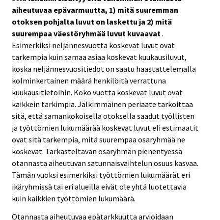
aiheutuvaa epävarmuutta, 1) mitä suuremman
otoksen pohjalta luvut on laskettu ja 2) mitä
suurempaa väestöryhmää luvut kuvaavat
.
Esimerkiksi neljännesvuotta koskevat luvut ovat
tarkempia kuin samaa asiaa koskevat kuukausiluvut,
koska neljännesvuositiedot on saatu haastattelemalla
kolminkertainen määrä henkilöitä verrattuna
kuukausitietoihin. Koko vuotta koskevat luvut ovat
kaikkein tarkimpia. Jälkimmäinen periaate tarkoittaa
sitä, että samankokoisella otoksella saadut työllisten
ja työttömien lukumäärää koskevat luvut eli estimaatit
ovat sitä tarkempia, mitä suurempaa osaryhmää ne
koskevat. Tarkasteltavan osaryhmän pienentyessä
otannasta aiheutuvan satunnaisvaihtelun osuus kasvaa.
Tämän vuoksi esimerkiksi työttömien lukumäärät eri
ikäryhmissä tai eri alueilla eivät ole yhtä luotettavia
kuin kaikkien työttömien lukumäärä.
Otannasta aiheutuvaa epätarkkuutta arvioidaan