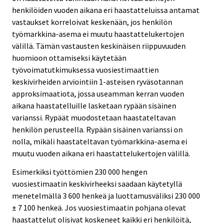
henkilöiden vuoden aikana eri haastatteluissa antamat
vastaukset korreloivat keskenään, jos henkilön
työmarkkina-asema ei muutu haastattelukertojen
välillä. Tämän vastausten keskinäisen riippuvuuden
huomioon ottamiseksi käytetään
työvoimatutkimuksessa vuosiestimaattien
keskivirheiden arviointiin 1-asteisen ryväsotannan
approksimaatiota, jossa useamman kerran vuoden
aikana haastatelluille lasketaan rypään sisäinen
varianssi. Rypäät muodostetaan haastateltavan
henkilön perusteella. Rypään sisäinen varianssi on
nolla, mikäli haastateltavan työmarkkina-asema ei
muutu vuoden aikana eri haastattelukertojen välillä.
Esimerkiksi työttömien 230 000 hengen
vuosiestimaatin keskivirheeksi saadaan käytetyllä
menetelmällä 3 600 henkeä ja luottamusväliksi 230 000
± 7 100 henkeä. Jos vuosiestimaatin pohjana olevat
haastattelut olisivat koskeneet kaikki eri henkilöitä,