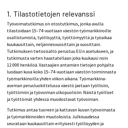
v
v
i
i
1. Tilastotietojen relevanssi
c
c
Työvoimatutkimus on otostutkimus, jonka avulla
e
e
tilastoidaan 15–74-vuotiaan väestön työmarkkinoille
.
.
osallistumista, työllisyyttä, työttömyyttä ja työaikaa
kuukausittain, neljännesvuosittain ja vuosittain.
Tutkimuksen tietosisältö perustuu EU:n asetukseen, ja
tutkimusta varten haastatellaan joka kuukausi noin
12 000 henkilöä. Vastaajien antamien tietojen pohjalta
luodaan kuva koko 15–74-vuotiaan väestön toiminnasta
työmarkkinoilla yhden viikon aikana. Työmarkkina-
aseman perusluokittelussa väestö jaetaan työllisiin,
työttömiin ja työvoiman ulkopuolisiin. Näistä työlliset
ja työttömät yhdessä muodostavat työvoiman.
Tutkimus antaa tuoreen ja kattavan kuvan työvoimasta
ja työmarkkinoiden muutoksista. Julkisuudessa
seurataan kuukausittain erityisesti työllisyyden ja