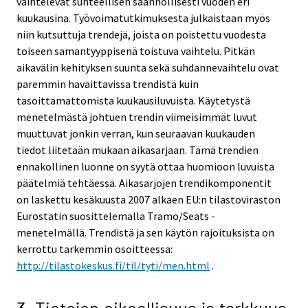
vaihtelevat suhteellisen säännöllisesti vuoden eri
kuukausina. Työvoimatutkimuksesta julkaistaan myös
niin kutsuttuja trendejä, joista on poistettu vuodesta
toiseen samantyyppisenä toistuva vaihtelu. Pitkän
aikavälin kehityksen suunta sekä suhdannevaihtelu ovat
paremmin havaittavissa trendistä kuin
tasoittamattomista kuukausiluvuista. Käytetystä
menetelmästä johtuen trendin viimeisimmät luvut
muuttuvat jonkin verran, kun seuraavan kuukauden
tiedot liitetään mukaan aikasarjaan. Tämä trendien
ennakollinen luonne on syytä ottaa huomioon luvuista
päätelmiä tehtäessä. Aikasarjojen trendikomponentit
on laskettu kesäkuusta 2007 alkaen EU:n tilastoviraston
Eurostatin suosittelemalla Tramo/Seats -
menetelmällä. Trendistä ja sen käytön rajoituksista on
kerrottu tarkemmin osoitteessa:
http://tilastokeskus.fi/til/tyti/men.html
.
3. Tietojen oikeellisuus ja tarkkuus