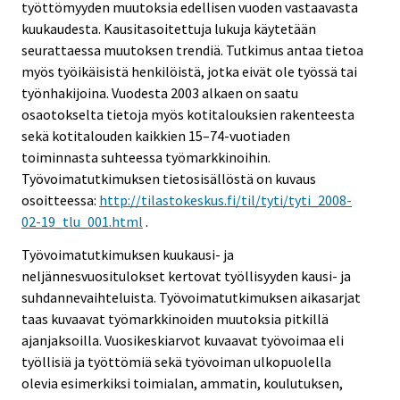
työttömyyden muutoksia edellisen vuoden vastaavasta
kuukaudesta. Kausitasoitettuja lukuja käytetään
seurattaessa muutoksen trendiä. Tutkimus antaa tietoa
myös työikäisistä henkilöistä, jotka eivät ole työssä tai
työnhakijoina. Vuodesta 2003 alkaen on saatu
osaotokselta tietoja myös kotitalouksien rakenteesta
sekä kotitalouden kaikkien 15–74-vuotiaden
toiminnasta suhteessa työmarkkinoihin.
Työvoimatutkimuksen tietosisällöstä on kuvaus
osoitteessa:
http://tilastokeskus.fi/til/tyti/tyti_2008-
02-19_tlu_001.html
.
Työvoimatutkimuksen kuukausi- ja
neljännesvuositulokset kertovat työllisyyden kausi- ja
suhdannevaihteluista. Työvoimatutkimuksen aikasarjat
taas kuvaavat työmarkkinoiden muutoksia pitkillä
ajanjaksoilla. Vuosikeskiarvot kuvaavat työvoimaa eli
työllisiä ja työttömiä sekä työvoiman ulkopuolella
olevia esimerkiksi toimialan, ammatin, koulutuksen,