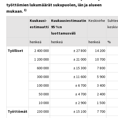
työttömien lukumäärät sukupuolen, iän ja alueen
1)
mukaan.
Kuukausi-
Kuukausiestimaatin
Keskivirhe
Suhtee
estimaatti
95 %:n
keskiv
luottamusväli
henkeä
henkeä
henkeä
%
Työlliset
2 400 000
± 27 800
14 200
1 200 000
± 21 000
10 700
600 000
± 15 300
7 800
300 000
± 11 600
5 900
100 000
± 6 700
3 400
50 000
± 4 700
2 400
10 000
± 2 900
1 500
Työttömät
230 000
± 15 100
7 700