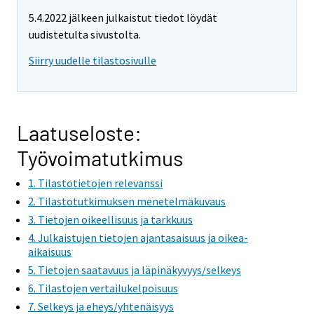
e
e
5.4.2022 jälkeen julkaistut tiedot löydät
m
m
uudistetulta sivustolta.
o
o
v
v
Siirry uudelle tilastosivulle
i
i
n
n
g
g
t
t
Laatuseloste:
o
o
Työvoimatutkimus
a
a
n
n
1. Tilastotietojen relevanssi
o
o
2. Tilastotutkimuksen menetelmäkuvaus
t
t
3. Tietojen oikeellisuus ja tarkkuus
h
h
4. Julkaistujen tietojen ajantasaisuus ja oikea-
e
e
aikaisuus
r
r
5. Tietojen saatavuus ja läpinäkyvyys/selkeys
s
s
6. Tilastojen vertailukelpoisuus
e
e
7. Selkeys ja eheys/yhtenäisyys
r
r