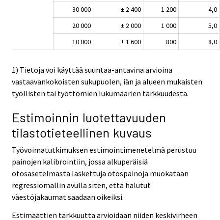
30 000
± 2 400
1 200
4,0
20 000
± 2 000
1 000
5,0
10 000
± 1 600
800
8,0
1) Tietoja voi käyttää suuntaa-antavina arvioina
vastaavankokoisten sukupuolen, iän ja alueen mukaisten
työllisten tai työttömien lukumäärien tarkkuudesta.
Estimoinnin luotettavuuden
tilastotieteellinen kuvaus
Työvoimatutkimuksen estimointimenetelmä perustuu
painojen kalibrointiin, jossa alkuperäisiä
otosasetelmasta laskettuja otospainoja muokataan
regressiomallin avulla siten, että halutut
väestöjakaumat saadaan oikeiksi.
Estimaattien tarkkuutta arvioidaan niiden keskivirheen