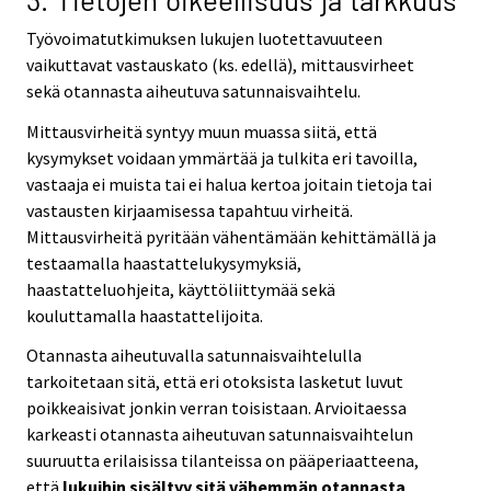
Työvoimatutkimuksen lukujen luotettavuuteen
vaikuttavat vastauskato (ks. edellä), mittausvirheet
sekä otannasta aiheutuva satunnaisvaihtelu.
Mittausvirheitä syntyy muun muassa siitä, että
kysymykset voidaan ymmärtää ja tulkita eri tavoilla,
vastaaja ei muista tai ei halua kertoa joitain tietoja tai
vastausten kirjaamisessa tapahtuu virheitä.
Mittausvirheitä pyritään vähentämään kehittämällä ja
testaamalla haastattelukysymyksiä,
haastatteluohjeita, käyttöliittymää sekä
kouluttamalla haastattelijoita.
Otannasta aiheutuvalla satunnaisvaihtelulla
tarkoitetaan sitä, että eri otoksista lasketut luvut
poikkeaisivat jonkin verran toisistaan. Arvioitaessa
karkeasti otannasta aiheutuvan satunnaisvaihtelun
suuruutta erilaisissa tilanteissa on pääperiaatteena,
että
lukuihin sisältyy sitä vähemmän otannasta