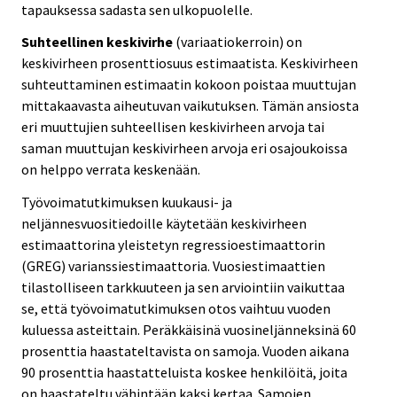
tapauksessa sadasta sen ulkopuolelle.
Suhteellinen keskivirhe
(variaatiokerroin) on
keskivirheen prosenttiosuus estimaatista. Keskivirheen
suhteuttaminen estimaatin kokoon poistaa muuttujan
mittakaavasta aiheutuvan vaikutuksen. Tämän ansiosta
eri muuttujien suhteellisen keskivirheen arvoja tai
saman muuttujan keskivirheen arvoja eri osajoukoissa
on helppo verrata keskenään.
Työvoimatutkimuksen kuukausi- ja
neljännesvuositiedoille käytetään keskivirheen
estimaattorina yleistetyn regressioestimaattorin
(GREG) varianssiestimaattoria. Vuosiestimaattien
tilastolliseen tarkkuuteen ja sen arviointiin vaikuttaa
se, että työvoimatutkimuksen otos vaihtuu vuoden
kuluessa asteittain. Peräkkäisinä vuosineljänneksinä 60
prosenttia haastateltavista on samoja. Vuoden aikana
90 prosenttia haastatteluista koskee henkilöitä, joita
on haastateltu vähintään kaksi kertaa. Samojen