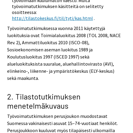
työvoimaan kuulumaton väestö. Muita
työvoimatutkimuksen käsitteitä on selitetty
osoitteessa:
http://tilastokeskus.fi/til/tyti/kas.html
.
Työvoimatutkimuksessa vuonna 2011 käytettyjä
luokituksia ovat Toimialaluokitus 2008 (TOL 2008, NACE
Rev. 2), Ammattiluokitus 2010 (ISCO-08),
Sosioekonomisen aseman luokitus 1989 ja
Koulutusluokitus 1997 (ISCED 1997) sekä
alueluokituksista suuralue, aluehallintovirasto (AVI),
elinkeino-, liikenne- ja ympäristökeskus (ELY-keskus)
sekä maakunta.
2. Tilastotutkimuksen
menetelmäkuvaus
Työvoimatutkimuksen perusjoukon muodostavat
Suomessa vakinaisesti asuvat 15–74-vuotiaat henkilöt.
Perusjoukkoon kuuluvat myös tilapäisesti ulkomailla