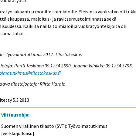
 vuokratyötä.
ratyö jakaantuu monille toimialoille. Yleisintä vuokratyö oli tukk
ttäiskaupassa, majoitus- ja ravitsemustoiminnassa sekä
lisuudessa. Kaikilla näillä toimialoilla vuokratyöntekijöitä oli
tama tuhat.
e: Työvoimatutkimus 2012. Tilastokeskus
tietoja: Pertti Taskinen 09 1734 2690, Joanna Viinikka 09 1734 3796,
oimatutkimus@tilastokeskus.fi
aava tilastojohtaja: Riitta Harala
itetty 5.3.2013
Viittausohje
:
Suomen virallinen tilasto (SVT): Työvoimatutkimus
[verkkojulkaisu].