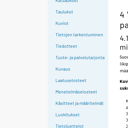
Katsaukset
n
g
Taulukot
4 
t
pa
Kuviot
o
a
Tietojen tarkentuminen
4.
n
mi
o
Tiedotteet
t
Suom
Tuote- ja palvelutarjonta
h
liki
e
Kuvaus
määr
r
s
Laatuselosteet
Kuv
e
suk
Menetelmäselosteet
r
v
Käsitteet ja määritelmät
i
c
Luokitukset
e
Tietoluettelot
.