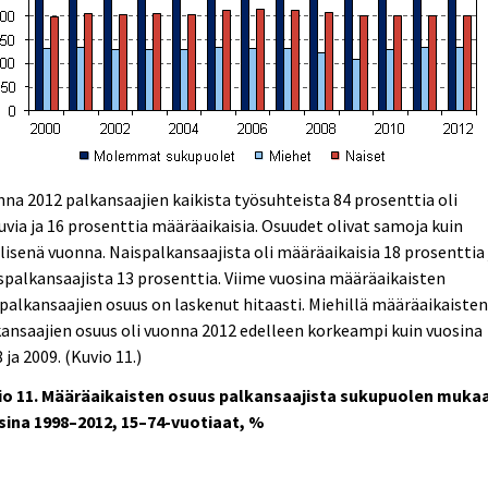
na 2012 palkansaajien kaikista työsuhteista 84 prosenttia oli
uvia ja 16 prosenttia määräaikaisia. Osuudet olivat samoja kuin
lisenä vuonna. Naispalkansaajista oli määräaikaisia 18 prosenttia 
palkansaajista 13 prosenttia. Viime vuosina määräaikaisten
palkansaajien osuus on laskenut hitaasti. Miehillä määräaikaiste
ansaajien osuus oli vuonna 2012 edelleen korkeampi kuin vuosina
 ja 2009. (Kuvio 11.)
io 11. Määräaikaisten osuus palkansaajista sukupuolen muka
sina 1998–2012, 15–74-vuotiaat, %