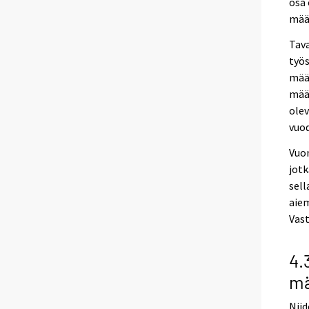
osa 
määr
Tava
työs
määr
mää
olev
vuod
Vuon
jotk
sell
aiem
Vast
4.
mä
Niid