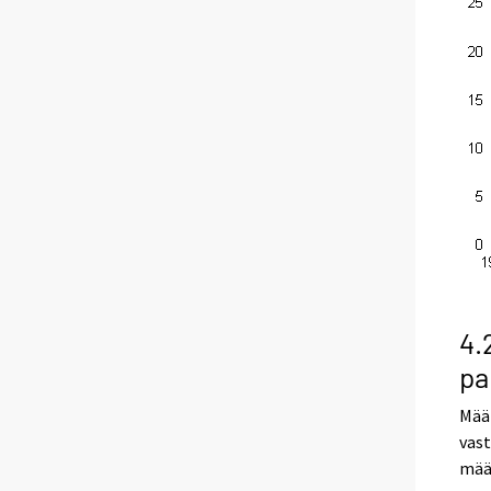
4.
pa
Määr
vas
määr