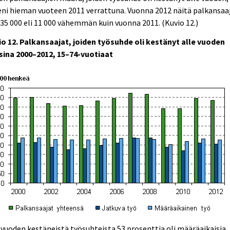
ni hieman vuoteen 2011 verrattuna. Vuonna 2012 näitä palkansaaj
435 000 eli 11 000 vähemmän kuin vuonna 2011. (Kuvio 12.)
io 12. Palkansaajat, joiden työsuhde oli kestänyt alle vuoden
sina 2000–2012, 15–74-vuotiaat
 vuoden kestäneistä työsuhteista 53 prosenttia oli määräaikaisia.