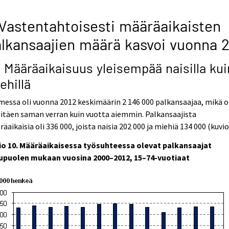
Vastentahtoisesti määräaikaisten
lkansaajien määrä kasvoi vuonna 
1 Määräaikaisuus yleisempää naisilla kui
ehillä
essa oli vuonna 2012 keskimäärin 2 146 000 palkansaajaa, mikä o
pitäen saman verran kuin vuotta aiemmin. Palkansaajista
äaikaisia oli 336 000, joista naisia 202 000 ja miehiä 134 000 (kuvio
io 10. Määräaikaisessa työsuhteessa olevat palkansaajat
upuolen mukaan vuosina 2000–2012, 15–74-vuotiaat