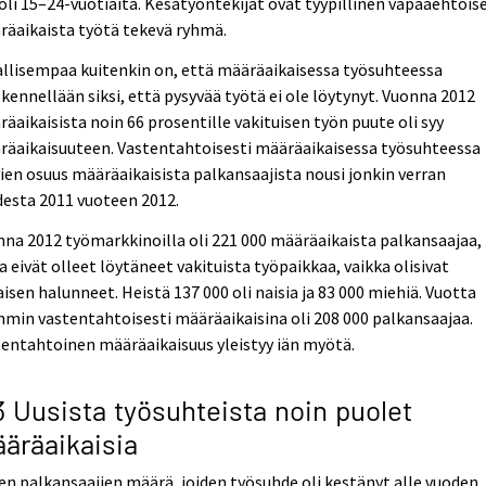
oli 15–24-vuotiaita. Kesätyöntekijät ovat tyypillinen vapaaehtoise
äaikaista työtä tekevä ryhmä.
llisempaa kuitenkin on, että määräaikaisessa työsuhteessa
kennellään siksi, että pysyvää työtä ei ole löytynyt. Vuonna 2012
äaikaisista noin 66 prosentille vakituisen työn puute oli syy
räaikaisuuteen. Vastentahtoisesti määräaikaisessa työsuhteessa
ien osuus määräaikaisista palkansaajista nousi jonkin verran
esta 2011 vuoteen 2012.
na 2012 työmarkkinoilla oli 221 000 määräaikaista palkansaajaa,
a eivät olleet löytäneet vakituista työpaikkaa, vaikka olisivat
aisen halunneet. Heistä 137 000 oli naisia ja 83 000 miehiä. Vuotta
min vastentahtoisesti määräaikaisina oli 208 000 palkansaajaa.
entahtoinen määräaikaisuus yleistyy iän myötä.
3 Uusista työsuhteista noin puolet
äräaikaisia
en palkansaajien määrä, joiden työsuhde oli kestänyt alle vuoden,