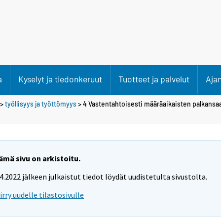
a
Kyselyt ja tiedonkeruut
Tuotteet ja palvelut
Aja
>
työllisyys ja työttömyys
> 4 Vastentahtoisesti määräaikaisten palkansa
ämä sivu on arkistoitu.
.4.2022 jälkeen julkaistut tiedot löydät uudistetulta sivustolta.
iirry uudelle tilastosivulle