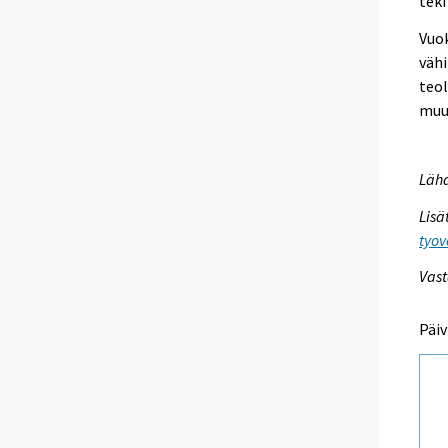
teki
Vuok
vähi
teol
muu
Lähd
Lisä
tyov
Vast
Päiv