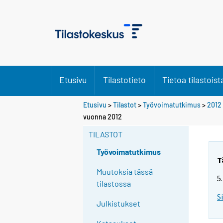
Etusivu
Tilastotieto
Tietoa tilastoist
Etusivu
>
Tilastot
>
Työvoimatutkimus
>
2012
Y
vuonna 2012
o
TILASTOT
u
a
Työvoimatutkimus
r
T
e
Muutoksia tässä
5
m
tilastossa
o
S
Julkistukset
v
i