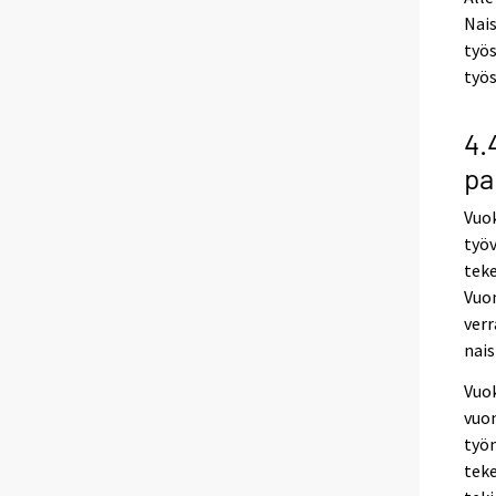
Nais
työs
työs
4.
pa
Vuok
työv
teke
Vuon
verr
nais
Vuok
vuon
työ
teke