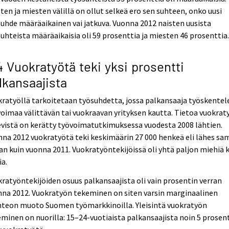
ten ja miesten välillä on ollut selkeä ero sen suhteen, onko uusi
uhde määräaikainen vai jatkuva. Vuonna 2012 naisten uusista
uhteista määräaikaisia oli 59 prosenttia ja miesten 46 prosenttia
4 Vuokratyötä teki yksi prosentti
lkansaajista
ratyöllä tarkoitetaan työsuhdetta, jossa palkansaaja työskentel
oimaa välittävän tai vuokraavan yrityksen kautta. Tietoa vuokrat
vistä on kerätty työvoimatutkimuksessa vuodesta 2008 lähtien.
na 2012 vuokratyötä teki keskimäärin 27 000 henkeä eli lähes sa
an kuin vuonna 2011. Vuokratyöntekijöissä oli yhtä paljon miehiä 
ia.
ratyöntekijöiden osuus palkansaajista oli vain prosentin verran
na 2012. Vuokratyön tekeminen on siten varsin marginaalinen
nteon muoto Suomen työmarkkinoilla. Yleisintä vuokratyön
minen on nuorilla: 15–24-vuotiaista palkansaajista noin 5 prosen