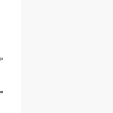
ja
n
an