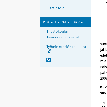
Lisätietoja
MUUALLA PALVELUSSA
Tilastokoulu:
Työmarkkinatilastot
Vuon
Työministeriön taulukot
jatk
edel
mies
nais
palk
2008
Kuv
vuo