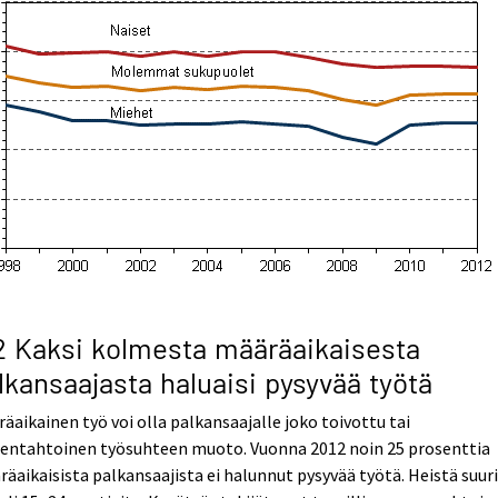
2 Kaksi kolmesta määräaikaisesta
lkansaajasta haluaisi pysyvää työtä
äaikainen työ voi olla palkansaajalle joko toivottu tai
tentahtoinen työsuhteen muoto. Vuonna 2012 noin 25 prosenttia
äaikaisista palkansaajista ei halunnut pysyvää työtä. Heistä suur