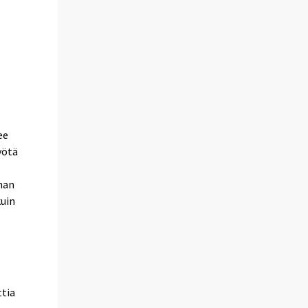
.
ee
yötä
man
kuin
ttia