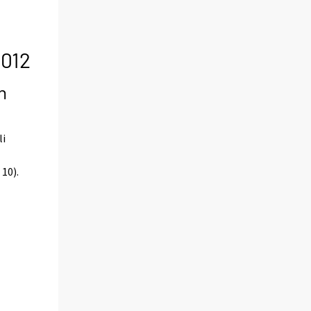
2012
n
li
 10).