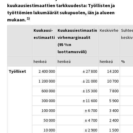
kuukausiestimaattien tarkkuudesta: Työllisten ja
työttömien lukumäärät sukupuolen, iän ja alueen
1)
mukaan.
Kuukausi-
Kuukausiestimaatin
Keskivirhe
Suhtee
estimaatti
virhemarginaalit
keskiv
(95 %:n
luottamusväli)
henkeä
henkeä
henkeä
%
Työlliset
2 400 000
± 27 800
14 200
1 200 000
± 21 000
10 700
600 000
± 15 300
7 800
300 000
± 11 600
5 900
100 000
± 6 700
3 400
50 000
± 4 700
2 400
10 000
± 2 900
1 500