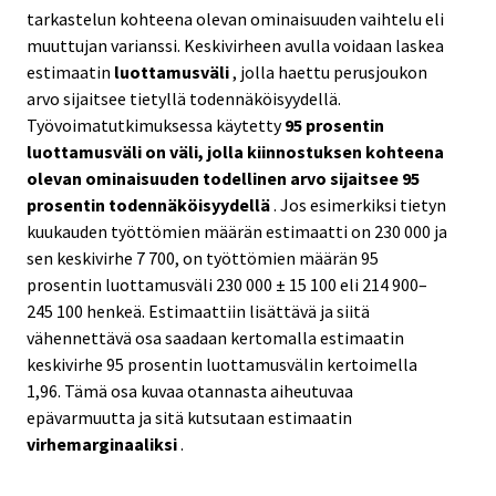
tarkastelun kohteena olevan ominaisuuden vaihtelu eli
muuttujan varianssi. Keskivirheen avulla voidaan laskea
estimaatin
luottamusväli
, jolla haettu perusjoukon
arvo sijaitsee tietyllä todennäköisyydellä.
Työvoimatutkimuksessa käytetty
95 prosentin
luottamusväli on väli, jolla kiinnostuksen kohteena
olevan ominaisuuden todellinen arvo sijaitsee 95
prosentin todennäköisyydellä
. Jos esimerkiksi tietyn
kuukauden työttömien määrän estimaatti on 230 000 ja
sen keskivirhe 7 700, on työttömien määrän 95
prosentin luottamusväli 230 000 ± 15 100 eli 214 900–
245 100 henkeä. Estimaattiin lisättävä ja siitä
vähennettävä osa saadaan kertomalla estimaatin
keskivirhe 95 prosentin luottamusvälin kertoimella
1,96. Tämä osa kuvaa otannasta aiheutuvaa
epävarmuutta ja sitä kutsutaan estimaatin
virhemarginaaliksi
.