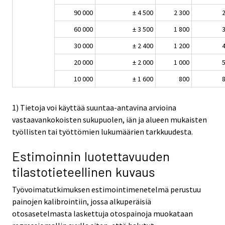
90 000
± 4 500
2 300
2
60 000
± 3 500
1 800
3
30 000
± 2 400
1 200
4
20 000
± 2 000
1 000
5
10 000
± 1 600
800
8
1) Tietoja voi käyttää suuntaa-antavina arvioina
vastaavankokoisten sukupuolen, iän ja alueen mukaisten
työllisten tai työttömien lukumäärien tarkkuudesta.
Estimoinnin luotettavuuden
tilastotieteellinen kuvaus
Työvoimatutkimuksen estimointimenetelmä perustuu
painojen kalibrointiin, jossa alkuperäisiä
otosasetelmasta laskettuja otospainoja muokataan