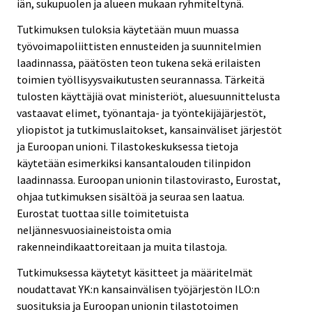
iän, sukupuolen ja alueen mukaan ryhmiteltynä.
Tutkimuksen tuloksia käytetään muun muassa
työvoimapoliittisten ennusteiden ja suunnitelmien
laadinnassa, päätösten teon tukena sekä erilaisten
toimien työllisyysvaikutusten seurannassa. Tärkeitä
tulosten käyttäjiä ovat ministeriöt, aluesuunnittelusta
vastaavat elimet, työnantaja- ja työntekijäjärjestöt,
yliopistot ja tutkimuslaitokset, kansainväliset järjestöt
ja Euroopan unioni. Tilastokeskuksessa tietoja
käytetään esimerkiksi kansantalouden tilinpidon
laadinnassa. Euroopan unionin tilastovirasto, Eurostat,
ohjaa tutkimuksen sisältöä ja seuraa sen laatua.
Eurostat tuottaa sille toimitetuista
neljännesvuosiaineistoista omia
rakenneindikaattoreitaan ja muita tilastoja.
Tutkimuksessa käytetyt käsitteet ja määritelmät
noudattavat YK:n kansainvälisen työjärjestön ILO:n
suosituksia ja Euroopan unionin tilastotoimen