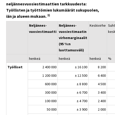
neljännesvuosiestimaattien tarkkuudesta:
Työllisten ja työttömien lukumäärät sukupuolen,
1)
iän ja alueen mukaan.
Neljännes-
Neljännes-
Keskivirhe
Suht
vuosiestimaatti
vuosiestimaatin
kesk
virhemarginaalit
(95 %:n
luottamusväli)
henkeä
henkeä
henkeä
%
Työlliset
2 400 000
± 16 100
8 200
1 200 000
± 12 500
6 400
600 000
± 8 800
4 500
300 000
± 6 700
3 400
100 000
± 4 700
2 400
50 000
± 3 900
2 000