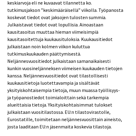
keskiarvoja eli ne kuvaavat tilannetta ko.
tutkimusjakson ”keskimääräisellä” viikolla. Työpanosta
koskevat tiedot ovat jaksojen tulosten summia.
Julkaistavat tiedot ovat lopullisia. Ainoastaan
kausitasoitus muuttaa hieman viimeisimpiä
kausitasoitettuja kuukausituloksia. Kuukausitiedot
julkaistaan noin kolmen viikon kuluttua
tutkimuskuukauden päättymisestä.
Neljännesvuositiedot julkaistaan samanaikaisesti
kunkin vuosineljänneksen viimeisen kuukauden tietojen
kanssa. Neljännesvuositiedot ovat tilastollisesti
kuukausitietoja luotettavampia ja sisältävät
yksityiskohtaisempia tietoja, muun muassa työllisyys-
ja työpanostiedot toimialoittain sekä tarkempia
alueittaisia tietoja. Yksityiskohtaisimmat tulokset
julkaistaan vuositilastossa. EU:n tilastovirastolle,
Eurostatille, toimitetaan neljännesvuosittain aineisto,
josta laaditaan EU:n jäsenmaita koskevia tilastoja.