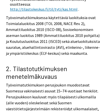
osoitteessa:
http://tilastokeskus.fi/til/tyti/kas.html
.
Työvoimatutkimuksessa käytettäviä luokituksia ovat
Toimialaluokitus 2008 (TOL 2008, NACE Rev. 2),
Ammattiluokitus 2010 (ISCO-08), Sosioekonomisen
aseman luokitus 1989 (Ammattiluokitus 2010 pohjalta)
ja Koulutusluokitus 2011 (ISCED) sekä alueluokituksista
suuralue, aluehallintovirasto (AVI), elinkeino-, liikenne-
ja ympäristökeskus (ELY-keskus) sekä maakunta.
2. Tilastotutkimuksen
menetelmäkuvaus
Työvoimatutkimuksen perusjoukon muodostavat
Suomessa vakinaisesti asuvat 15–74-vuotiaat henkilöt.
Perusjoukkoon kuuluvat myös tilapäisesti ulkomailla
(alle vuoden) oleskelevat sekä Suomen
väestötietojärjestelmään rekisteröidyt ulkomaalaiset,