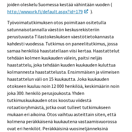
joiden oleskelu Suomessa kestää vähintään vuoden (
http://www.vrk.fi/default.aspx?id=179
).
Työvoimatutkimuksen otos poimitaan ositetulla
satunnaisotannalla väestön keskusrekisteriin
perustuvasta Tilastokeskuksen väestötietokannasta
kahdesti vuodessa. Tutkimus on paneelitutkimus, jossa
samaa henkilöä haastatellaan viisi kertaa. Haastattelut
tehdään kolmen kuukauden välein, paitsi neljäs
haastattelu, joka tehdään kuuden kuukauden kuluttua
kolmannesta haastattelusta. Ensimmäisen ja viimeisen
haastattelun väli on 15 kuukautta. Joka kuukauden
otokseen kuuluu noin 12 000 henkilöä, keskimäärin noin
joka 300. henkilö perusjoukosta. Yhden
tutkimuskuukauden otos koostuu viidestä
rotaatioryhmästä, jotka ovat tulleet tutkimukseen
mukaan eri aikoina. Otos vaihtuu asteittain siten, että
kolmena peräkkäisenä kuukautena vastaamisvuorossa
ovat eri henkilöt. Peräkkäisinä vuosineljänneksinä