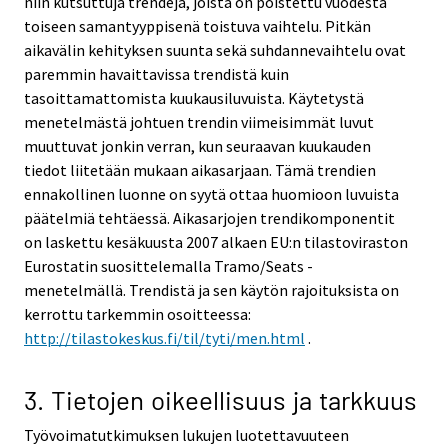
niin kutsuttuja trendejä, joista on poistettu vuodesta
toiseen samantyyppisenä toistuva vaihtelu. Pitkän
aikavälin kehityksen suunta sekä suhdannevaihtelu ovat
paremmin havaittavissa trendistä kuin
tasoittamattomista kuukausiluvuista. Käytetystä
menetelmästä johtuen trendin viimeisimmät luvut
muuttuvat jonkin verran, kun seuraavan kuukauden
tiedot liitetään mukaan aikasarjaan. Tämä trendien
ennakollinen luonne on syytä ottaa huomioon luvuista
päätelmiä tehtäessä. Aikasarjojen trendikomponentit
on laskettu kesäkuusta 2007 alkaen EU:n tilastoviraston
Eurostatin suosittelemalla Tramo/Seats -
menetelmällä. Trendistä ja sen käytön rajoituksista on
kerrottu tarkemmin osoitteessa:
http://tilastokeskus.fi/til/tyti/men.html
.
3. Tietojen oikeellisuus ja tarkkuus
Työvoimatutkimuksen lukujen luotettavuuteen