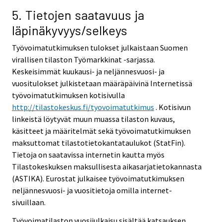
5. Tietojen saatavuus ja
läpinäkyvyys/selkeys
Työvoimatutkimuksen tulokset julkaistaan Suomen
virallisen tilaston Työmarkkinat -sarjassa.
Keskeisimmät kuukausi- ja neljännesvuosi- ja
vuositulokset julkistetaan määräpäivinä Internetissä
työvoimatutkimuksen kotisivulla
http://tilastokeskus.fi/tyovoimatutkimus
. Kotisivun
linkeistä löytyvät muun muassa tilaston kuvaus,
käsitteet ja määritelmät sekä työvoimatutkimuksen
maksuttomat tilastotietokantataulukot (StatFin).
Tietoja on saatavissa internetin kautta myös
Tilastokeskuksen maksullisesta aikasarjatietokannasta
(ASTIKA). Eurostat julkaisee työvoimatutkimuksen
neljännesvuosi- ja vuositietoja omilla internet-
sivuillaan.
Työvoimatilaston vuosijulkaisu sisältää katsauksen