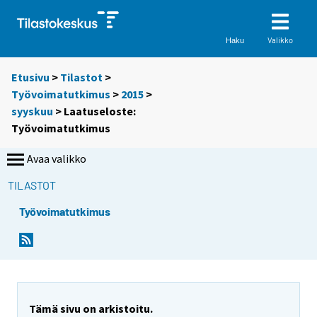
Valikko
Haku
Etusivu
>
Tilastot
>
Työvoimatutkimus
>
2015
>
syyskuu
> Laatuseloste:
Työvoimatutkimus
Avaa valikko
TILASTOT
Työvoimatutkimus
Y
Y
o
o
u
u
a
a
r
r
Tämä sivu on arkistoitu.