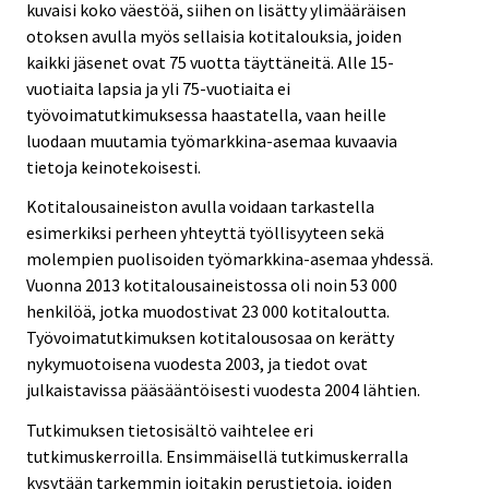
kuvaisi koko väestöä, siihen on lisätty ylimääräisen
otoksen avulla myös sellaisia kotitalouksia, joiden
kaikki jäsenet ovat 75 vuotta täyttäneitä. Alle 15-
vuotiaita lapsia ja yli 75-vuotiaita ei
työvoimatutkimuksessa haastatella, vaan heille
luodaan muutamia työmarkkina-asemaa kuvaavia
tietoja keinotekoisesti.
Kotitalousaineiston avulla voidaan tarkastella
esimerkiksi perheen yhteyttä työllisyyteen sekä
molempien puolisoiden työmarkkina-asemaa yhdessä.
Vuonna 2013 kotitalousaineistossa oli noin 53 000
henkilöä, jotka muodostivat 23 000 kotitaloutta.
Työvoimatutkimuksen kotitalousosaa on kerätty
nykymuotoisena vuodesta 2003, ja tiedot ovat
julkaistavissa pääsääntöisesti vuodesta 2004 lähtien.
Tutkimuksen tietosisältö vaihtelee eri
tutkimuskerroilla. Ensimmäisellä tutkimuskerralla
kysytään tarkemmin joitakin perustietoja, joiden