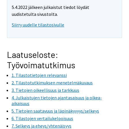
e
e
5.4.2022 jälkeen julkaistut tiedot löydät
m
m
uudistetulta sivustolta.
o
o
v
v
Siirry uudelle tilastosivulle
i
i
n
n
g
g
t
t
Laatuseloste:
o
o
Työvoimatutkimus
a
a
n
n
1. Tilastotietojen relevanssi
o
o
2. Tilastotutkimuksen menetelmäkuvaus
t
t
3. Tietojen oikeellisuus ja tarkkuus
h
h
4. Julkaistujen tietojen ajantasaisuus ja oikea-
e
e
aikaisuus
r
r
5. Tietojen saatavuus ja läpinäkyvyys/selkeys
s
s
6. Tilastojen vertailukelpoisuus
e
e
7. Selkeys ja eheys/yhtenäisyys
r
r