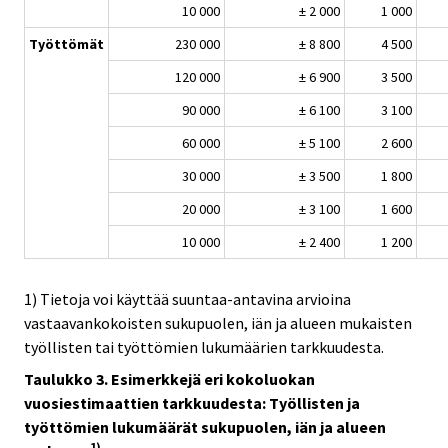
10 000
± 2 000
1 000
Työttömät
230 000
± 8 800
4 500
120 000
± 6 900
3 500
90 000
± 6 100
3 100
60 000
± 5 100
2 600
30 000
± 3 500
1 800
20 000
± 3 100
1 600
10 000
± 2 400
1 200
1) Tietoja voi käyttää suuntaa-antavina arvioina
vastaavankokoisten sukupuolen, iän ja alueen mukaisten
työllisten tai työttömien lukumäärien tarkkuudesta.
Taulukko 3. Esimerkkejä eri kokoluokan
vuosiestimaattien tarkkuudesta: Työllisten ja
työttömien lukumäärät sukupuolen, iän ja alueen
1)