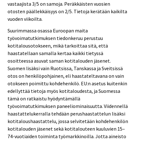
vastaajista 3/5 on samoja. Peräkkäisten vuosien
otosten päällekkäisyys on 2/5. Tietoja kerätään kaikilta
vuoden viikoilta.
Suurimmassa osassa Euroopan maita
työvoimatutkimuksen tiedonkeruu perustuu
kotitalousotokseen, mikä tarkoittaa sitä, että
haastatellaan samalla kertaa kaikki tietyssä
osoitteessa asuvat saman kotitalouden jäsenet.
Suomen lisäksi vain Ruotsissa, Tanskassa ja Sveitsissä
otos on henkilöpohjainen, eli haastateltavana on vain
otokseen poimittu kohdehenkilö. EU:n asetus kuitenkin
edellyttää tietoja myös kotitaloudesta, ja Suomessa
tämä on ratkaistu hyödyntämällä
työvoimatutkimuksen paneeliominaisuutta. Viidennellä
haastattelukerralla tehdään perushaastattelun lisäksi
kotitaloushaastattelu, jossa selvitetään kohdehenkilön
kotitalouden jäsenet sekä kotitalouteen kuuluvien 15–
74-vuotiaiden toiminta työmarkkinoilla. Jotta aineisto