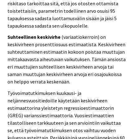
riskitaso tarkoittaa sitä, että jos otosten ottamista
toistettaisiin, parametrin todellinen arvo osuisi 95
tapauksessa sadasta luottamusvälin sisään ja jäisi 5
tapauksessa sadasta sen ulkopuolelle.
Suhteellinen keskivirhe
(variaatiokerroin) on
keskivirheen prosenttiosuus estimaatista. Keskivirheen
suhteuttaminen estimaatin kokoon poistaa muuttujan
mittakaavasta aiheutuvan vaikutuksen. Tämän ansiosta
eri muuttujien suhteellisen keskivirheen arvoja tai
saman muuttujan keskivirheen arvoja eri osajoukoissa
on helppo verrata keskenään.
Työvoimatutkimuksen kuukausi- ja
neljännesvuositiedoille käytetään keskivirheen
estimaattorina yleistetyn regressioestimaattorin
(GREG) varianssiestimaattoria. Vuosiestimaattien
tilastolliseen tarkkuuteen ja sen arviointiin vaikuttaa
se, että työvoimatutkimuksen otos vaihtuu vuoden
kuluessa asteittain. Peräkkäisinä vuosineljänneksinä 60