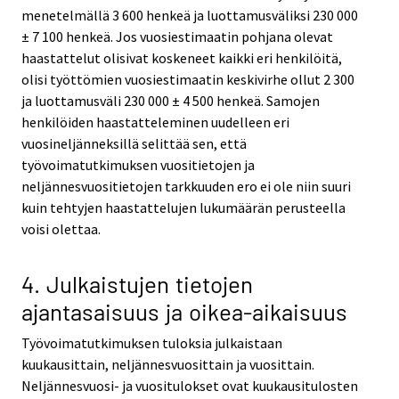
menetelmällä 3 600 henkeä ja luottamusväliksi 230 000
± 7 100 henkeä. Jos vuosiestimaatin pohjana olevat
haastattelut olisivat koskeneet kaikki eri henkilöitä,
olisi työttömien vuosiestimaatin keskivirhe ollut 2 300
ja luottamusväli 230 000 ± 4 500 henkeä. Samojen
henkilöiden haastatteleminen uudelleen eri
vuosineljänneksillä selittää sen, että
työvoimatutkimuksen vuositietojen ja
neljännesvuositietojen tarkkuuden ero ei ole niin suuri
kuin tehtyjen haastattelujen lukumäärän perusteella
voisi olettaa.
4. Julkaistujen tietojen
ajantasaisuus ja oikea-aikaisuus
Työvoimatutkimuksen tuloksia julkaistaan
kuukausittain, neljännesvuosittain ja vuosittain.
Neljännesvuosi- ja vuositulokset ovat kuukausitulosten