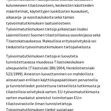
kuluneeseen tilastovuoteen, keskeisten käsitteiden
määritelmät, käytettyjen luokitusten kuvaukset,
aikasarja- ja vuositaulukoita sekä tämän
työvoimatutkimuksen laatuselosteen.
Työvoimatutkimuksen tietoja julkaistaan lisäksi
säännöllisesti Suomen tilastollisessa vuosikirjassa sekä
Tilastokatsauksessa. Maksullisia erityisselvityksiä voi
tiedustella työvoimatutkimuksen tietopalvelusta.
Työvoimatutkimuksen tietoja ei luovuteta
tunnistettavassa muodossa Tilastokeskuksen
ulkopuolelle (Tilastolaki 280/2004, Henkilötietolaki
523/1999). Aineiston luovuttaminen on mahdollista
ainoastaan erillisen käyttölupapäätöksen perusteella
ja tunnistetiedot poistettuna tieteellistä tutkimusta ja
tilastollisia selvityksiä varten. EU-työvoimatutkimusta
varten muokatut aineistot toimitetaan EU:n
tilastovirastolle ilman tunnistetietoja.
Työvoimatutkimuksen tiedot suojataan