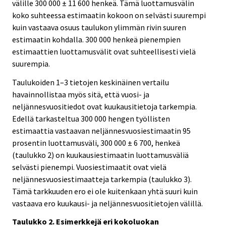
välille 300 000 ± 11 600 henkeä. Tämä luottamusvälin
koko suhteessa estimaatin kokoon on selvästi suurempi
kuin vastaava osuus taulukon ylimmän rivin suuren
estimaatin kohdalla. 300 000 henkeä pienempien
estimaattien luottamusvälit ovat suhteellisesti vielä
suurempia.
Taulukoiden 1–3 tietojen keskinäinen vertailu
havainnollistaa myös sitä, että vuosi- ja
neljännesvuositiedot ovat kuukausitietoja tarkempia.
Edellä tarkasteltua 300 000 hengen työllisten
estimaattia vastaavan neljännesvuosiestimaatin 95
prosentin luottamusväli, 300 000 ± 6 700, henkeä
(taulukko 2) on kuukausiestimaatin luottamusväliä
selvästi pienempi. Vuosiestimaatit ovat vielä
neljännesvuosiestimaatteja tarkempia (taulukko 3).
Tämä tarkkuuden ero ei ole kuitenkaan yhtä suuri kuin
vastaava ero kuukausi- ja neljännesvuositietojen välillä.
Taulukko 2. Esimerkkejä eri kokoluokan