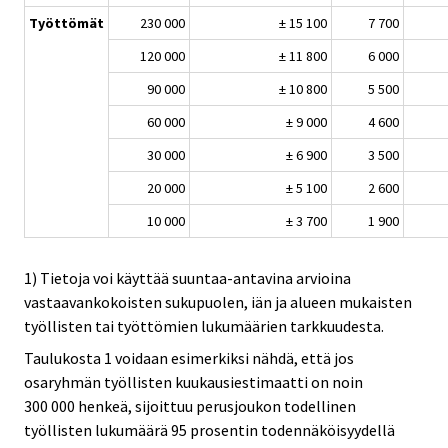
Työttömät
230 000
± 15 100
7 700
120 000
± 11 800
6 000
90 000
± 10 800
5 500
60 000
± 9 000
4 600
30 000
± 6 900
3 500
20 000
± 5 100
2 600
10 000
± 3 700
1 900
1) Tietoja voi käyttää suuntaa-antavina arvioina
vastaavankokoisten sukupuolen, iän ja alueen mukaisten
työllisten tai työttömien lukumäärien tarkkuudesta.
Taulukosta 1 voidaan esimerkiksi nähdä, että jos
osaryhmän työllisten kuukausiestimaatti on noin
300 000 henkeä, sijoittuu perusjoukon todellinen
työllisten lukumäärä 95 prosentin todennäköisyydellä