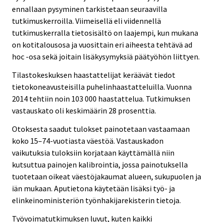
ennallaan pysyminen tarkistetaan seuraavilla
tutkimuskerroilla. Viimeisellä eli viidennellä
tutkimuskerralla tietosisältö on laajempi, kun mukana
on kotitalousosa ja vuosittain eri aiheesta tehtävä ad
hoc -osa sekä joitain lisäkysymyksiä päätyöhön liittyen.
Tilastokeskuksen haastattelijat keräävät tiedot
tietokoneavusteisilla puhelinhaastatteluilla. Vuonna
2014 tehtiin noin 103 000 haastattelua. Tutkimuksen
vastauskato oli keskimäärin 28 prosenttia.
Otoksesta saadut tulokset painotetaan vastaamaan
koko 15–74-vuotiasta väestöä. Vastauskadon
vaikutuksia tuloksiin korjataan käyttämällä niin
kutsuttua painojen kalibrointia, jossa painotuksella
tuotetaan oikeat väestöjakaumat alueen, sukupuolen ja
iän mukaan. Aputietona käytetään lisäksi työ- ja
elinkeinoministeriön työnhakijarekisterin tietoja.
Työvoimatutkimuksen luvut, kuten kaikki