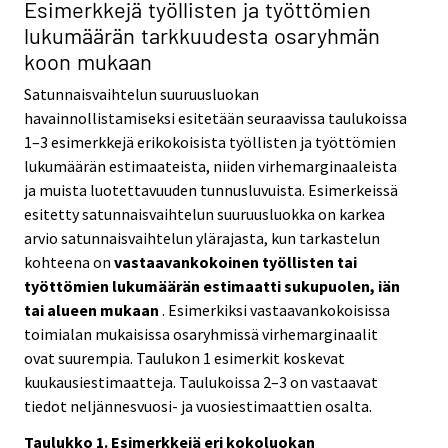
Esimerkkejä työllisten ja työttömien
lukumäärän tarkkuudesta osaryhmän
koon mukaan
Satunnaisvaihtelun suuruusluokan
havainnollistamiseksi esitetään seuraavissa taulukoissa
1–3 esimerkkejä erikokoisista työllisten ja työttömien
lukumäärän estimaateista, niiden virhemarginaaleista
ja muista luotettavuuden tunnusluvuista. Esimerkeissä
esitetty satunnaisvaihtelun suuruusluokka on karkea
arvio satunnaisvaihtelun ylärajasta, kun tarkastelun
kohteena on
vastaavankokoinen työllisten tai
työttömien lukumäärän estimaatti sukupuolen, iän
tai alueen mukaan
. Esimerkiksi vastaavankokoisissa
toimialan mukaisissa osaryhmissä virhemarginaalit
ovat suurempia. Taulukon 1 esimerkit koskevat
kuukausiestimaatteja. Taulukoissa 2–3 on vastaavat
tiedot neljännesvuosi- ja vuosiestimaattien osalta.
Taulukko 1. Esimerkkejä eri kokoluokan