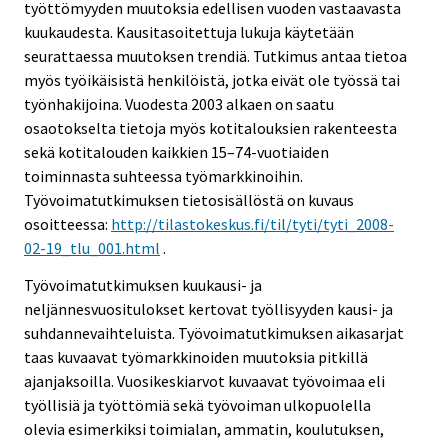
työttömyyden muutoksia edellisen vuoden vastaavasta
kuukaudesta. Kausitasoitettuja lukuja käytetään
seurattaessa muutoksen trendiä. Tutkimus antaa tietoa
myös työikäisistä henkilöistä, jotka eivät ole työssä tai
työnhakijoina. Vuodesta 2003 alkaen on saatu
osaotokselta tietoja myös kotitalouksien rakenteesta
sekä kotitalouden kaikkien 15–74-vuotiaiden
toiminnasta suhteessa työmarkkinoihin.
Työvoimatutkimuksen tietosisällöstä on kuvaus
osoitteessa:
http://tilastokeskus.fi/til/tyti/tyti_2008-
02-19_tlu_001.html
.
Työvoimatutkimuksen kuukausi- ja
neljännesvuositulokset kertovat työllisyyden kausi- ja
suhdannevaihteluista. Työvoimatutkimuksen aikasarjat
taas kuvaavat työmarkkinoiden muutoksia pitkillä
ajanjaksoilla. Vuosikeskiarvot kuvaavat työvoimaa eli
työllisiä ja työttömiä sekä työvoiman ulkopuolella
olevia esimerkiksi toimialan, ammatin, koulutuksen,