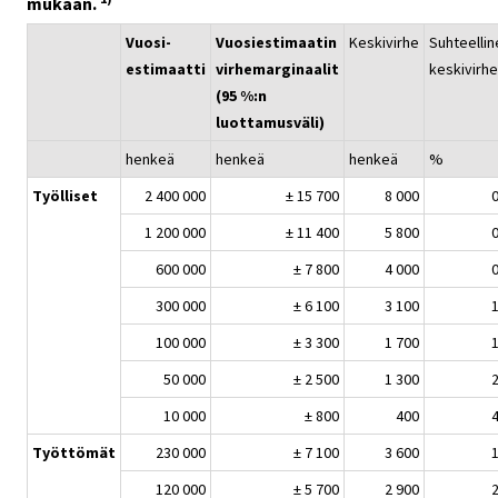
mukaan.
Vuosi-
Vuosiestimaatin
Keskivirhe
Suhteellin
estimaatti
virhemarginaalit
keskivirhe
(95 %:n
luottamusväli)
henkeä
henkeä
henkeä
%
Työlliset
2 400 000
± 15 700
8 000
0
1 200 000
± 11 400
5 800
0
600 000
± 7 800
4 000
0
300 000
± 6 100
3 100
1
100 000
± 3 300
1 700
1
50 000
± 2 500
1 300
2
10 000
± 800
400
4
Työttömät
230 000
± 7 100
3 600
1
120 000
± 5 700
2 900
2