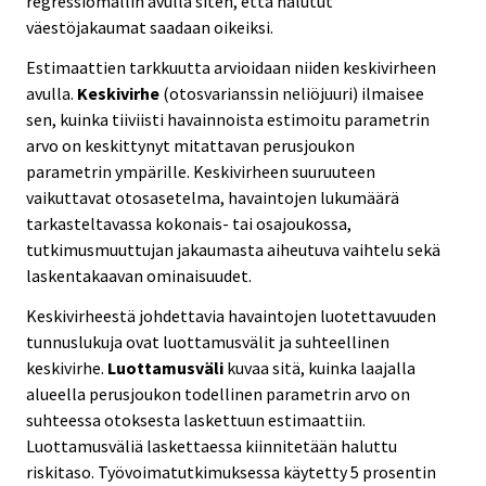
regressiomallin avulla siten, että halutut
väestöjakaumat saadaan oikeiksi.
Estimaattien tarkkuutta arvioidaan niiden keskivirheen
avulla.
Keskivirhe
(otosvarianssin neliöjuuri) ilmaisee
sen, kuinka tiiviisti havainnoista estimoitu parametrin
arvo on keskittynyt mitattavan perusjoukon
parametrin ympärille. Keskivirheen suuruuteen
vaikuttavat otosasetelma, havaintojen lukumäärä
tarkasteltavassa kokonais- tai osajoukossa,
tutkimusmuuttujan jakaumasta aiheutuva vaihtelu sekä
laskentakaavan ominaisuudet.
Keskivirheestä johdettavia havaintojen luotettavuuden
tunnuslukuja ovat luottamusvälit ja suhteellinen
keskivirhe.
Luottamusväli
kuvaa sitä, kuinka laajalla
alueella perusjoukon todellinen parametrin arvo on
suhteessa otoksesta laskettuun estimaattiin.
Luottamusväliä laskettaessa kiinnitetään haluttu
riskitaso. Työvoimatutkimuksessa käytetty 5 prosentin