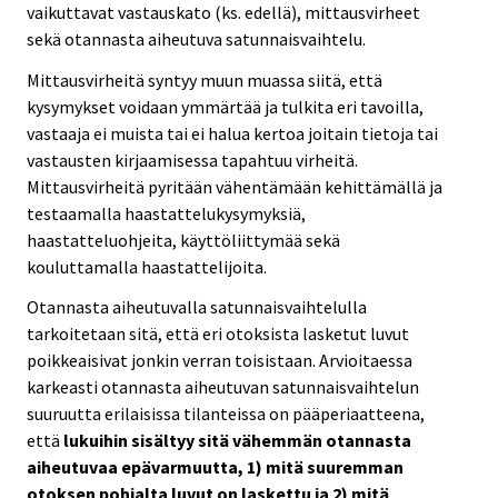
vaikuttavat vastauskato (ks. edellä), mittausvirheet
sekä otannasta aiheutuva satunnaisvaihtelu.
Mittausvirheitä syntyy muun muassa siitä, että
kysymykset voidaan ymmärtää ja tulkita eri tavoilla,
vastaaja ei muista tai ei halua kertoa joitain tietoja tai
vastausten kirjaamisessa tapahtuu virheitä.
Mittausvirheitä pyritään vähentämään kehittämällä ja
testaamalla haastattelukysymyksiä,
haastatteluohjeita, käyttöliittymää sekä
kouluttamalla haastattelijoita.
Otannasta aiheutuvalla satunnaisvaihtelulla
tarkoitetaan sitä, että eri otoksista lasketut luvut
poikkeaisivat jonkin verran toisistaan. Arvioitaessa
karkeasti otannasta aiheutuvan satunnaisvaihtelun
suuruutta erilaisissa tilanteissa on pääperiaatteena,
että
lukuihin sisältyy sitä vähemmän otannasta
aiheutuvaa epävarmuutta, 1) mitä suuremman
otoksen pohjalta luvut on laskettu ja 2) mitä