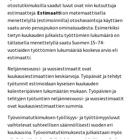
otostutkimuksilla saadut luvut ovat niin kutsuttuja
estimaatteja.
Estimaatti
on matemaattisella
menettelyllä (estimoinnilla) otoshavaintoja käyttäen
saatu arvio perusjoukon ominaisuudesta. Esimerkiksi
tietyn kuukauden julkaistu työttömien lukumäärä on
tällaisella menettelyllä saatu Suomen 15–74-
vuotiaiden työttömien lukumäärää koskeva arvio eli
estimaatti.
Neljännesvuosi- ja vuosiestimaatit ovat
kuukausiestimaattien keskiarvoja. Työpäivät ja tehdyt
työtunnit estimoidaan kyseisen kuukauden
kalenteripäivien lukumäärän mukaan. Työpäivien ja
tehtyjen työtuntien neljännesvuosi- ja vuosiestimaatit
ovat kuukausiestimaattien summia.
Työvoimatutkimuksen työllisyys- ja työttömyysluvut
vaihtelevat suhteellisen säännöllisesti vuoden eri
kuukausina. Työvoimatutkimuksesta julkaistaan myös