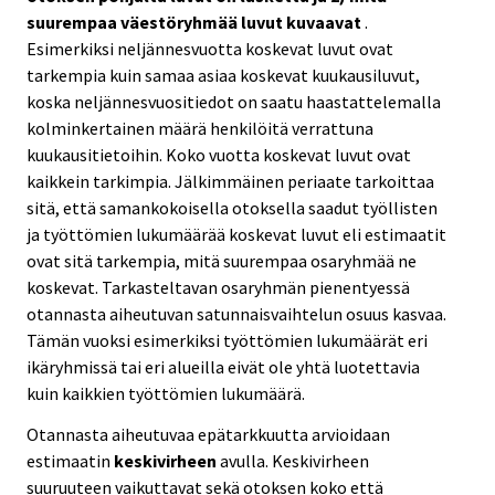
suurempaa väestöryhmää luvut kuvaavat
.
Esimerkiksi neljännesvuotta koskevat luvut ovat
tarkempia kuin samaa asiaa koskevat kuukausiluvut,
koska neljännesvuositiedot on saatu haastattelemalla
kolminkertainen määrä henkilöitä verrattuna
kuukausitietoihin. Koko vuotta koskevat luvut ovat
kaikkein tarkimpia. Jälkimmäinen periaate tarkoittaa
sitä, että samankokoisella otoksella saadut työllisten
ja työttömien lukumäärää koskevat luvut eli estimaatit
ovat sitä tarkempia, mitä suurempaa osaryhmää ne
koskevat. Tarkasteltavan osaryhmän pienentyessä
otannasta aiheutuvan satunnaisvaihtelun osuus kasvaa.
Tämän vuoksi esimerkiksi työttömien lukumäärät eri
ikäryhmissä tai eri alueilla eivät ole yhtä luotettavia
kuin kaikkien työttömien lukumäärä.
Otannasta aiheutuvaa epätarkkuutta arvioidaan
estimaatin
keskivirheen
avulla. Keskivirheen
suuruuteen vaikuttavat sekä otoksen koko että