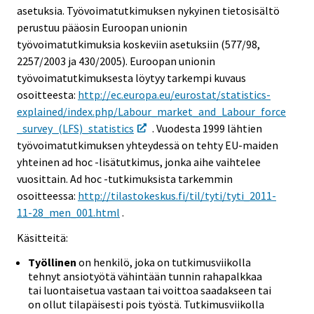
asetuksia. Työvoimatutkimuksen nykyinen tietosisältö
perustuu pääosin Euroopan unionin
työvoimatutkimuksia koskeviin asetuksiin (577/98,
2257/2003 ja 430/2005). Euroopan unionin
työvoimatutkimuksesta löytyy tarkempi kuvaus
osoitteesta:
http://ec.europa.eu/eurostat/statistics-
explained/index.php/Labour_market_and_Labour_force
_survey_(LFS)_statistics
. Vuodesta 1999 lähtien
työvoimatutkimuksen yhteydessä on tehty EU-maiden
yhteinen ad hoc -lisätutkimus, jonka aihe vaihtelee
vuosittain. Ad hoc -tutkimuksista tarkemmin
osoitteessa:
http://tilastokeskus.fi/til/tyti/tyti_2011-
11-28_men_001.html
.
Käsitteitä:
Työllinen
on henkilö, joka on tutkimusviikolla
tehnyt ansiotyötä vähintään tunnin rahapalkkaa
tai luontaisetua vastaan tai voittoa saadakseen tai
on ollut tilapäisesti pois työstä. Tutkimusviikolla