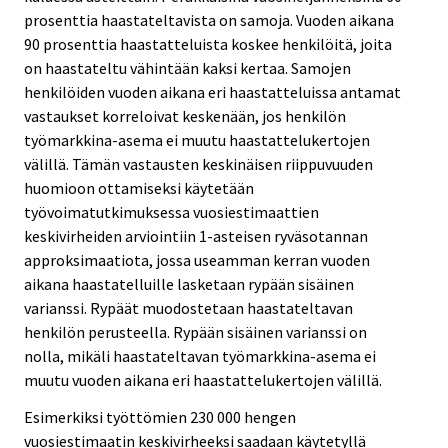
prosenttia haastateltavista on samoja. Vuoden aikana
90 prosenttia haastatteluista koskee henkilöitä, joita
on haastateltu vähintään kaksi kertaa. Samojen
henkilöiden vuoden aikana eri haastatteluissa antamat
vastaukset korreloivat keskenään, jos henkilön
työmarkkina-asema ei muutu haastattelukertojen
välillä. Tämän vastausten keskinäisen riippuvuuden
huomioon ottamiseksi käytetään
työvoimatutkimuksessa vuosiestimaattien
keskivirheiden arviointiin 1-asteisen ryväsotannan
approksimaatiota, jossa useamman kerran vuoden
aikana haastatelluille lasketaan rypään sisäinen
varianssi. Rypäät muodostetaan haastateltavan
henkilön perusteella. Rypään sisäinen varianssi on
nolla, mikäli haastateltavan työmarkkina-asema ei
muutu vuoden aikana eri haastattelukertojen välillä.
Esimerkiksi työttömien 230 000 hengen
vuosiestimaatin keskivirheeksi saadaan käytetyllä