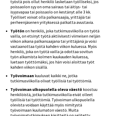
työstä pois ollut henkilö lasketaan työlliseksi, jos
poissaolon syy on oma sairaus tai äitiys- tai
isyysvapaa tai poissaolo on kestänyt alle 3 kk.
Työlliset voivat olla palkansaajia, yrittäjiä tai
perheenjäsenen yrityksessä palkatta avustavia.
Työtön
on henkilö, joka tutkimusviikolla on työtä
vailla, on etsinyt työtä aktiivisesti viimeisen neljän
viikon aikana palkansaajana tai yrittäjänä ja voisi
vastaanottaa työtä kahden viikon kuluessa. Myös
henkilö, joka on työtä vailla ja odottaa sovitun
työn alkamista kolmen kuukauden kuluessa,
luetaan työttömäksi, jos hän voisi aloittaa työt
kahden viikon sisällä.
Työvoimaan
kuuluvat kaikki ne, jotka
tutkimusviikolla olivat työllisiä tai työttömiä.
Työvoiman ulkopuolella oleva väestö
koostuu
henkilöistä, jotka tutkimusviikolla eivät olleet
työllisiä tai työttömiä. Työvoiman ulkopuolella
olevista voidaan käyttää myös nimitystä
työvoimaan kuulumaton väestö. Muita
työvoimatutkimuksen käsitteitä on selitetty