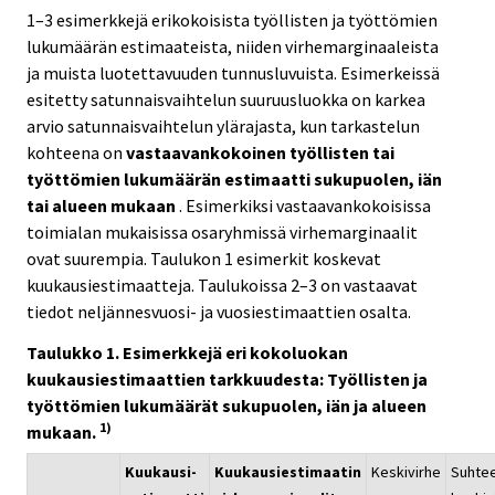
1–3 esimerkkejä erikokoisista työllisten ja työttömien
lukumäärän estimaateista, niiden virhemarginaaleista
ja muista luotettavuuden tunnusluvuista. Esimerkeissä
esitetty satunnaisvaihtelun suuruusluokka on karkea
arvio satunnaisvaihtelun ylärajasta, kun tarkastelun
kohteena on
vastaavankokoinen työllisten tai
työttömien lukumäärän estimaatti sukupuolen, iän
tai alueen mukaan
. Esimerkiksi vastaavankokoisissa
toimialan mukaisissa osaryhmissä virhemarginaalit
ovat suurempia. Taulukon 1 esimerkit koskevat
kuukausiestimaatteja. Taulukoissa 2–3 on vastaavat
tiedot neljännesvuosi- ja vuosiestimaattien osalta.
Taulukko 1. Esimerkkejä eri kokoluokan
kuukausiestimaattien tarkkuudesta: Työllisten ja
työttömien lukumäärät sukupuolen, iän ja alueen
1)
mukaan.
Kuukausi-
Kuukausiestimaatin
Keskivirhe
Suhtee