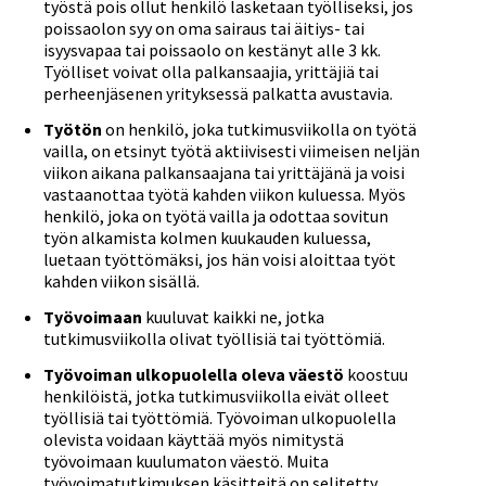
työstä pois ollut henkilö lasketaan työlliseksi, jos
poissaolon syy on oma sairaus tai äitiys- tai
isyysvapaa tai poissaolo on kestänyt alle 3 kk.
Työlliset voivat olla palkansaajia, yrittäjiä tai
perheenjäsenen yrityksessä palkatta avustavia.
Työtön
on henkilö, joka tutkimusviikolla on työtä
vailla, on etsinyt työtä aktiivisesti viimeisen neljän
viikon aikana palkansaajana tai yrittäjänä ja voisi
vastaanottaa työtä kahden viikon kuluessa. Myös
henkilö, joka on työtä vailla ja odottaa sovitun
työn alkamista kolmen kuukauden kuluessa,
luetaan työttömäksi, jos hän voisi aloittaa työt
kahden viikon sisällä.
Työvoimaan
kuuluvat kaikki ne, jotka
tutkimusviikolla olivat työllisiä tai työttömiä.
Työvoiman ulkopuolella oleva väestö
koostuu
henkilöistä, jotka tutkimusviikolla eivät olleet
työllisiä tai työttömiä. Työvoiman ulkopuolella
olevista voidaan käyttää myös nimitystä
työvoimaan kuulumaton väestö. Muita
työvoimatutkimuksen käsitteitä on selitetty