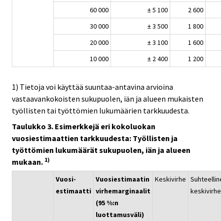
60 000
± 5 100
2 600
30 000
± 3 500
1 800
20 000
± 3 100
1 600
10 000
± 2 400
1 200
1) Tietoja voi käyttää suuntaa-antavina arvioina
vastaavankokoisten sukupuolen, iän ja alueen mukaisten
työllisten tai työttömien lukumäärien tarkkuudesta.
Taulukko 3. Esimerkkejä eri kokoluokan
vuosiestimaattien tarkkuudesta: Työllisten ja
työttömien lukumäärät sukupuolen, iän ja alueen
1)
mukaan.
Vuosi-
Vuosiestimaatin
Keskivirhe
Suhteellin
estimaatti
virhemarginaalit
keskivirhe
(95 %:n
luottamusväli)