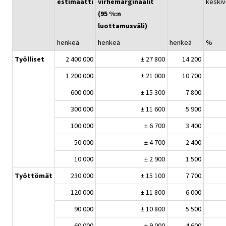
estimaatti
virhemarginaalit
keskiv
(95 %:n
luottamusväli)
henkeä
henkeä
henkeä
%
Työlliset
2 400 000
± 27 800
14 200
1 200 000
± 21 000
10 700
600 000
± 15 300
7 800
300 000
± 11 600
5 900
100 000
± 6 700
3 400
50 000
± 4 700
2 400
10 000
± 2 900
1 500
Työttömät
230 000
± 15 100
7 700
120 000
± 11 800
6 000
90 000
± 10 800
5 500
60 000
± 9 000
4 600