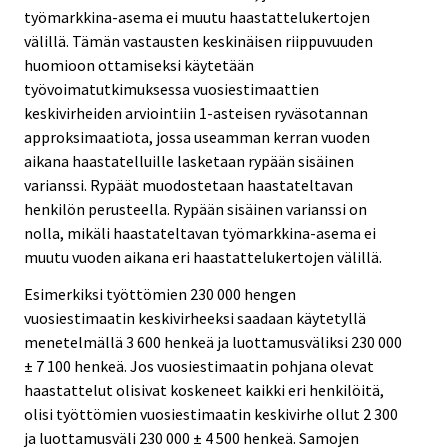
työmarkkina-asema ei muutu haastattelukertojen
välillä. Tämän vastausten keskinäisen riippuvuuden
huomioon ottamiseksi käytetään
työvoimatutkimuksessa vuosiestimaattien
keskivirheiden arviointiin 1-asteisen ryväsotannan
approksimaatiota, jossa useamman kerran vuoden
aikana haastatelluille lasketaan rypään sisäinen
varianssi. Rypäät muodostetaan haastateltavan
henkilön perusteella. Rypään sisäinen varianssi on
nolla, mikäli haastateltavan työmarkkina-asema ei
muutu vuoden aikana eri haastattelukertojen välillä.
Esimerkiksi työttömien 230 000 hengen
vuosiestimaatin keskivirheeksi saadaan käytetyllä
menetelmällä 3 600 henkeä ja luottamusväliksi 230 000
± 7 100 henkeä. Jos vuosiestimaatin pohjana olevat
haastattelut olisivat koskeneet kaikki eri henkilöitä,
olisi työttömien vuosiestimaatin keskivirhe ollut 2 300
ja luottamusväli 230 000 ± 4 500 henkeä. Samojen