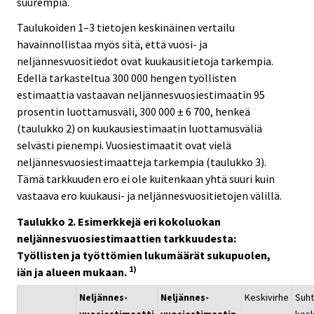
suurempia.
Taulukoiden 1–3 tietojen keskinäinen vertailu
havainnollistaa myös sitä, että vuosi- ja
neljännesvuositiedot ovat kuukausitietoja tarkempia.
Edellä tarkasteltua 300 000 hengen työllisten
estimaattia vastaavan neljännesvuosiestimaatin 95
prosentin luottamusväli, 300 000 ± 6 700, henkeä
(taulukko 2) on kuukausiestimaatin luottamusväliä
selvästi pienempi. Vuosiestimaatit ovat vielä
neljännesvuosiestimaatteja tarkempia (taulukko 3).
Tämä tarkkuuden ero ei ole kuitenkaan yhtä suuri kuin
vastaava ero kuukausi- ja neljännesvuositietojen välillä.
Taulukko 2. Esimerkkejä eri kokoluokan
neljännesvuosiestimaattien tarkkuudesta:
Työllisten ja työttömien lukumäärät sukupuolen,
1)
iän ja alueen mukaan.
Neljännes-
Neljännes-
Keskivirhe
Suht
vuosiestimaatti
vuosiestimaatin
kesk