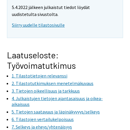
e
e
5.4.2022 jälkeen julkaistut tiedot löydät
m
m
uudistetulta sivustolta.
o
o
v
v
Siirry uudelle tilastosivulle
i
i
n
n
g
g
t
t
Laatuseloste:
o
o
Työvoimatutkimus
a
a
n
n
1. Tilastotietojen relevanssi
o
o
2. Tilastotutkimuksen menetelmäkuvaus
t
t
3. Tietojen oikeellisuus ja tarkkuus
h
h
4. Julkaistujen tietojen ajantasaisuus ja oikea-
e
e
aikaisuus
r
r
5. Tietojen saatavuus ja läpinäkyvyys/selkeys
s
s
6. Tilastojen vertailukelpoisuus
e
e
7. Selkeys ja eheys/yhtenäisyys
r
r