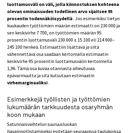
luottamusväli on väli, jolla kiinnostuksen kohteena
olevan ominaisuuden todellinen arvo sijaitsee 95
prosentin todennäköisyydellä
. Jos esimerkiksi tietyn
kuukauden työttömien määrän estimaatti on 230 000 ja
sen keskivirhe 7 700, on työttömien määrän 95
prosentin luottamusväli 230 000 ± 15 100 eli 214 900–
245 100 henkeä. Estimaattiin lisättävä ja siitä
vähennettävä osa saadaan kertomalla estimaatin
keskivirhe 95 prosentin luottamusvälin kertoimella
1,96. Tämä osa kuvaa otannasta aiheutuvaa
epävarmuutta ja sitä kutsutaan estimaatin
virhemarginaaliksi
.
Esimerkkejä työllisten ja työttömien
lukumäärän tarkkuudesta osaryhmän
koon mukaan
Satunnaisvaihtelun suuruusluokan
havainnollistamiseksi esitetään seuraavissa taulukoissa