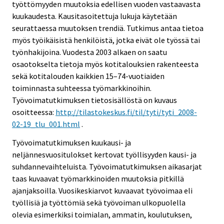
työttömyyden muutoksia edellisen vuoden vastaavasta
kuukaudesta. Kausitasoitettuja lukuja käytetään
seurattaessa muutoksen trendiä. Tutkimus antaa tietoa
myös työikäisistä henkilöistä, jotka eivät ole työssä tai
työnhakijoina. Vuodesta 2003 alkaen on saatu
osaotokselta tietoja myös kotitalouksien rakenteesta
sekä kotitalouden kaikkien 15–74-vuotiaiden
toiminnasta suhteessa työmarkkinoihin.
Työvoimatutkimuksen tietosisällöstä on kuvaus
osoitteessa:
http://tilastokeskus.fi/til/tyti/tyti_2008-
02-19_tlu_001.html
.
Työvoimatutkimuksen kuukausi- ja
neljännesvuositulokset kertovat työllisyyden kausi- ja
suhdannevaihteluista. Työvoimatutkimuksen aikasarjat
taas kuvaavat työmarkkinoiden muutoksia pitkillä
ajanjaksoilla. Vuosikeskiarvot kuvaavat työvoimaa eli
työllisiä ja työttömiä sekä työvoiman ulkopuolella
olevia esimerkiksi toimialan, ammatin, koulutuksen,