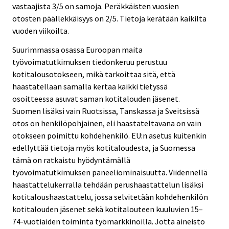
vastaajista 3/5 on samoja. Peräkkäisten vuosien
otosten päällekkäisyys on 2/5. Tietoja kerätään kaikilta
vuoden viikoilta.
Suurimmassa osassa Euroopan maita
työvoimatutkimuksen tiedonkeruu perustuu
kotitalousotokseen, mikä tarkoittaa sitä, että
haastatellaan samalla kertaa kaikki tietyssä
osoitteessa asuvat saman kotitalouden jäsenet.
Suomen lisäksi vain Ruotsissa, Tanskassa ja Sveitsissä
otos on henkilöpohjainen, eli haastateltavana on vain
otokseen poimittu kohdehenkilö. EU:n asetus kuitenkin
edellyttää tietoja myös kotitaloudesta, ja Suomessa
tämä on ratkaistu hyödyntämällä
työvoimatutkimuksen paneeliominaisuutta. Viidennellä
haastattelukerralla tehdään perushaastattelun lisäksi
kotitaloushaastattelu, jossa selvitetään kohdehenkilön
kotitalouden jäsenet sekä kotitalouteen kuuluvien 15–
74-vuotiaiden toiminta työmarkkinoilla. Jotta aineisto