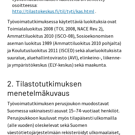
osoitteessa:
http://tilastokeskus.fi/til/tyti/kas.html
.
Työvoimatutkimuksessa käytettäviä luokituksia ovat
Toimialaluokitus 2008 (TOL 2008, NACE Rev. 2),
Ammattiluokitus 2010 (ISCO-08), Sosioekonomisen
aseman luokitus 1989 (Ammattiluokitus 2010 pohjalta)
ja Koulutusluokitus 2011 (ISCED) sekä alueluokituksista
suuralue, aluehallintovirasto (AVI), elinkeino-, liikenne-
ja ympäristökeskus (ELY-keskus) sekä maakunta.
2. Tilastotutkimuksen
menetelmäkuvaus
Työvoimatutkimuksen perusjoukon muodostavat
Suomessa vakinaisesti asuvat 15–74-vuotiaat henkilöt.
Perusjoukkoon kuuluvat myös tilapäisesti ulkomailla
(alle vuoden) oleskelevat sekä Suomen
väestötietojärjestelmään rekisteröidyt ulkomaalaiset,