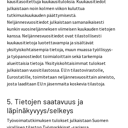
kausitasoitettuja kuukausituloksia. Kuukausitiedot
julkaistaan noin kolmen viikon kuluttua
tutkimuskuukauden päättymisestä.
Neljännesvuositiedot julkaistaan samanaikaisesti
kunkin vuosineljänneksen viimeisen kuukauden tietojen
kanssa. Neljännesvuositiedot ovat tilastollisesti
kuukausitietoja luotettavampia ja sisältävät
yksityiskohtaisempia tietoja, muun muassa työllisyys-
ja työpanostiedot toimialoittain sekä tarkempia
alueittaisia tietoja. Yksityiskohtaisimmat tulokset
julkaistaan vuositilastossa. EU:n tilastovirastolle,
Eurostatille, toimitetaan neljännesvuosittain aineisto,
josta laaditaan EU:n jäsenmaita koskevia tilastoja.
5. Tietojen saatavuus ja
läpinäkyvyys/selkeys
Työvoimatutkimuksen tulokset julkaistaan Suomen
virallisen tilaston Työmarkkinat -sarjassa.