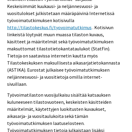
Keskeisimmät kuukausi- ja neljännesvuosi- ja
vuositulokset julkistetaan määräpäivinä Internetissä
työvoimatutkimuksen kotisivulla
http://tilastokeskus.fi/tyovoimatutkimus
. Kotisivun
linkeistä löytyvät muun muassa tilaston kuvaus,
käsitteet ja määritelmät sekä työvoimatutkimuksen
maksuttomat tilastotietokantataulukot (StatFin).
Tietoja on saatavissa internetin kautta myös
Tilastokeskuksen maksullisesta aikasarjatietokannasta
(ASTIKA). Eurostat julkaisee työvoimatutkimuksen
neljännesvuosi- ja vuositietoja omilla internet-
sivuillaan.
Työvoimatilaston vuosijulkaisu sisältää katsauksen
kuluneeseen tilastovuoteen, keskeisten käsitteiden
määritelmät, käytettyjen luokitusten kuvaukset,
aikasarja- ja vuositaulukoita sekä tämän
työvoimatutkimuksen laatuselosteen.
Työvoimatutkimuksen tietoja julkaistaan lisäksi