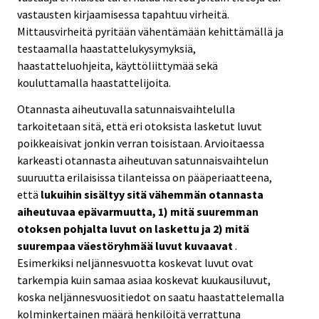
vastausten kirjaamisessa tapahtuu virheitä.
Mittausvirheitä pyritään vähentämään kehittämällä ja
testaamalla haastattelukysymyksiä,
haastatteluohjeita, käyttöliittymää sekä
kouluttamalla haastattelijoita.
Otannasta aiheutuvalla satunnaisvaihtelulla
tarkoitetaan sitä, että eri otoksista lasketut luvut
poikkeaisivat jonkin verran toisistaan. Arvioitaessa
karkeasti otannasta aiheutuvan satunnaisvaihtelun
suuruutta erilaisissa tilanteissa on pääperiaatteena,
että
lukuihin sisältyy sitä vähemmän otannasta
aiheutuvaa epävarmuutta, 1) mitä suuremman
otoksen pohjalta luvut on laskettu ja 2) mitä
suurempaa väestöryhmää luvut kuvaavat
.
Esimerkiksi neljännesvuotta koskevat luvut ovat
tarkempia kuin samaa asiaa koskevat kuukausiluvut,
koska neljännesvuositiedot on saatu haastattelemalla
kolminkertainen määrä henkilöitä verrattuna