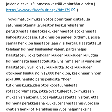
joiden oleskelu Suomessa kestää vähintään vuoden (
http://www.vrk.fi/default.aspx?id=179
).
Työvoimatutkimuksen otos poimitaan ositetulla
satunnaisotannalla väestön keskusrekisteriin
perustuvasta Tilastokeskuksen väestötietokannasta
kahdesti vuodessa. Tutkimus on paneelitutkimus, jossa
samaa henkilöä haastatellaan viisi kertaa. Haastattelut
tehdään kolmen kuukauden välein, paitsi neljäs
haastattelu, joka tehdään kuuden kuukauden kuluttua
kolmannesta haastattelusta. Ensimmäisen ja viimeisen
haastattelun väli on 15 kuukautta. Joka kuukauden
otokseen kuuluu noin 12 000 henkilöä, keskimäärin noin
joka 300. henkilö perusjoukosta. Yhden
tutkimuskuukauden otos koostuu viidestä
rotaatioryhmästä, jotka ovat tulleet tutkimukseen
mukaan eri aikoina. Otos vaihtuu asteittain siten, että
kolmena peräkkäisenä kuukautena vastaamisvuorossa
ovat eri henkilöt. Peräkkäisinä vuosineljänneksinä