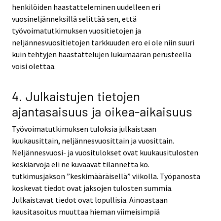
henkilöiden haastatteleminen uudelleen eri
vuosineljänneksillä selittää sen, että
työvoimatutkimuksen vuositietojen ja
neljännesvuositietojen tarkkuuden ero ei ole niin suuri
kuin tehtyjen haastattelujen lukumäärän perusteella
voisi olettaa.
4. Julkaistujen tietojen
ajantasaisuus ja oikea-aikaisuus
Työvoimatutkimuksen tuloksia julkaistaan
kuukausittain, neljännesvuosittain ja vuosittain.
Neljännesvuosi- ja vuositulokset ovat kuukausitulosten
keskiarvoja eli ne kuvaavat tilannetta ko.
tutkimusjakson ”keskimääräisellä” viikolla. Työpanosta
koskevat tiedot ovat jaksojen tulosten summia.
Julkaistavat tiedot ovat lopullisia. Ainoastaan
kausitasoitus muuttaa hieman viimeisimpiä