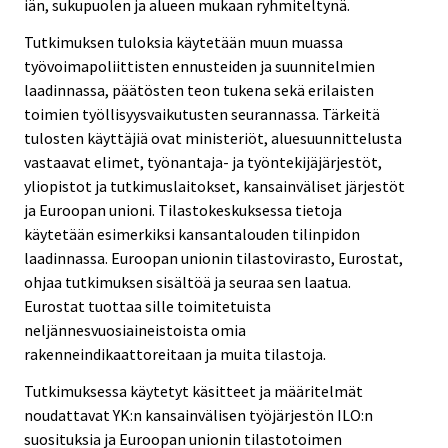
iän, sukupuolen ja alueen mukaan ryhmiteltynä.
Tutkimuksen tuloksia käytetään muun muassa
työvoimapoliittisten ennusteiden ja suunnitelmien
laadinnassa, päätösten teon tukena sekä erilaisten
toimien työllisyysvaikutusten seurannassa. Tärkeitä
tulosten käyttäjiä ovat ministeriöt, aluesuunnittelusta
vastaavat elimet, työnantaja- ja työntekijäjärjestöt,
yliopistot ja tutkimuslaitokset, kansainväliset järjestöt
ja Euroopan unioni. Tilastokeskuksessa tietoja
käytetään esimerkiksi kansantalouden tilinpidon
laadinnassa. Euroopan unionin tilastovirasto, Eurostat,
ohjaa tutkimuksen sisältöä ja seuraa sen laatua.
Eurostat tuottaa sille toimitetuista
neljännesvuosiaineistoista omia
rakenneindikaattoreitaan ja muita tilastoja.
Tutkimuksessa käytetyt käsitteet ja määritelmät
noudattavat YK:n kansainvälisen työjärjestön ILO:n
suosituksia ja Euroopan unionin tilastotoimen