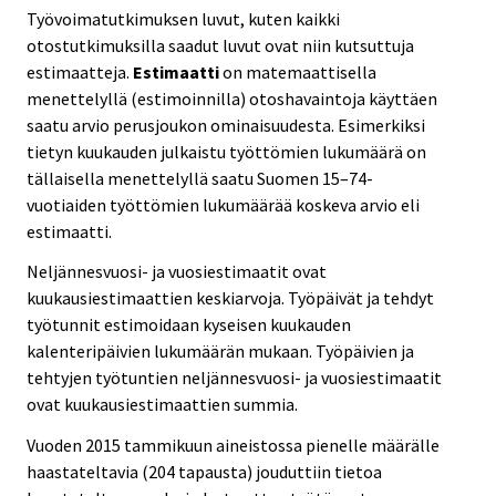
Työvoimatutkimuksen luvut, kuten kaikki
otostutkimuksilla saadut luvut ovat niin kutsuttuja
estimaatteja.
Estimaatti
on matemaattisella
menettelyllä (estimoinnilla) otoshavaintoja käyttäen
saatu arvio perusjoukon ominaisuudesta. Esimerkiksi
tietyn kuukauden julkaistu työttömien lukumäärä on
tällaisella menettelyllä saatu Suomen 15–74-
vuotiaiden työttömien lukumäärää koskeva arvio eli
estimaatti.
Neljännesvuosi- ja vuosiestimaatit ovat
kuukausiestimaattien keskiarvoja. Työpäivät ja tehdyt
työtunnit estimoidaan kyseisen kuukauden
kalenteripäivien lukumäärän mukaan. Työpäivien ja
tehtyjen työtuntien neljännesvuosi- ja vuosiestimaatit
ovat kuukausiestimaattien summia.
Vuoden 2015 tammikuun aineistossa pienelle määrälle
haastateltavia (204 tapausta) jouduttiin tietoa