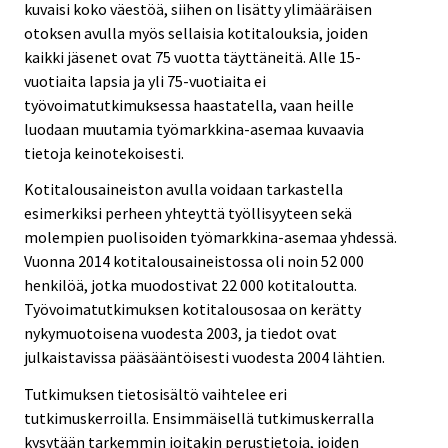
kuvaisi koko väestöä, siihen on lisätty ylimääräisen
otoksen avulla myös sellaisia kotitalouksia, joiden
kaikki jäsenet ovat 75 vuotta täyttäneitä. Alle 15-
vuotiaita lapsia ja yli 75-vuotiaita ei
työvoimatutkimuksessa haastatella, vaan heille
luodaan muutamia työmarkkina-asemaa kuvaavia
tietoja keinotekoisesti.
Kotitalousaineiston avulla voidaan tarkastella
esimerkiksi perheen yhteyttä työllisyyteen sekä
molempien puolisoiden työmarkkina-asemaa yhdessä.
Vuonna 2014 kotitalousaineistossa oli noin 52 000
henkilöä, jotka muodostivat 22 000 kotitaloutta.
Työvoimatutkimuksen kotitalousosaa on kerätty
nykymuotoisena vuodesta 2003, ja tiedot ovat
julkaistavissa pääsääntöisesti vuodesta 2004 lähtien.
Tutkimuksen tietosisältö vaihtelee eri
tutkimuskerroilla. Ensimmäisellä tutkimuskerralla
kysytään tarkemmin joitakin perustietoja, joiden