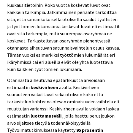
kuukausitietoihin. Koko vuotta koskevat luvut ovat
kaikkein tarkimpia. Jälkimmäinen periaate tarkoittaa
sitä, että samankokoisella otoksella saadut työllisten
ja työttömien lukumäärää koskevat luvut eli estimaatit
ovat sitä tarkempia, mitä suurempaa osaryhmää ne
koskevat. Tarkasteltavan osaryhmän pienentyessä
otannasta aiheutuvan satunnaisvaihtelun osuus kasvaa.
Tämän vuoksi esimerkiksi työttömien lukumäärät eri
ikäryhmissä tai eri alueilla eivät ole yhtä luotettavia
kuin kaikkien työttömien lukumäärä.
Otannasta aiheutuvaa epätarkkuutta arvioidaan
estimaatin
keskivirheen
avulla. Keskivirheen
suuruuteen vaikuttavat sekä otoksen koko että
tarkastelun kohteena olevan ominaisuuden vaihtelu eli
muuttujan varianssi. Keskivirheen avulla voidaan laskea
estimaatin
luottamusväli
, jolla haettu perusjoukon
arvo sijaitsee tietyllä todennäköisyydellä.
Työvoimatutkimuksessa käytetty
95 prosentin