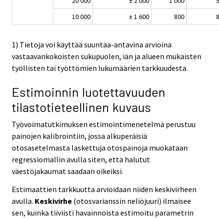
20 000
± 2 000
1 000
5
10 000
± 1 600
800
8
1) Tietoja voi käyttää suuntaa-antavina arvioina
vastaavankokoisten sukupuolen, iän ja alueen mukaisten
työllisten tai työttömien lukumäärien tarkkuudesta.
Estimoinnin luotettavuuden
tilastotieteellinen kuvaus
Työvoimatutkimuksen estimointimenetelmä perustuu
painojen kalibrointiin, jossa alkuperäisiä
otosasetelmasta laskettuja otospainoja muokataan
regressiomallin avulla siten, että halutut
väestöjakaumat saadaan oikeiksi.
Estimaattien tarkkuutta arvioidaan niiden keskivirheen
avulla.
Keskivirhe
(otosvarianssin neliöjuuri) ilmaisee
sen, kuinka tiiviisti havainnoista estimoitu parametrin