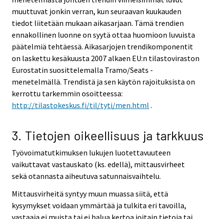
muuttuvat jonkin verran, kun seuraavan kuukauden
tiedot liitetään mukaan aikasarjaan. Tämä trendien
ennakollinen luonne on syytä ottaa huomioon luvuista
päätelmiä tehtäessä. Aikasarjojen trendikomponentit
on laskettu kesäkuusta 2007 alkaen EU:n tilastoviraston
Eurostatin suosittelemalla Tramo/Seats -
menetelmällä. Trendistä ja sen käytön rajoituksista on
kerrottu tarkemmin osoitteessa:
http://tilastokeskus.fi/til/tyti/men.html
.
3. Tietojen oikeellisuus ja tarkkuus
Työvoimatutkimuksen lukujen luotettavuuteen
vaikuttavat vastauskato (ks. edellä), mittausvirheet
sekä otannasta aiheutuva satunnaisvaihtelu.
Mittausvirheitä syntyy muun muassa siitä, että
kysymykset voidaan ymmärtää ja tulkita eri tavoilla,
vastaaja ei muista tai ei halua kertoa joitain tietoja tai