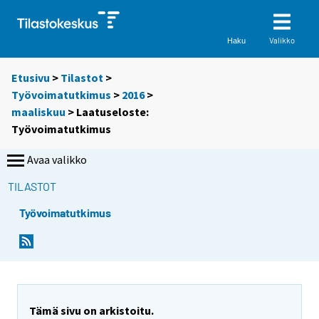
Valikko
Haku
Etusivu
>
Tilastot
>
Työvoimatutkimus
>
2016
>
maaliskuu
> Laatuseloste:
Työvoimatutkimus
Avaa valikko
TILASTOT
Työvoimatutkimus
Y
Y
o
o
u
u
a
a
r
r
Tämä sivu on arkistoitu.