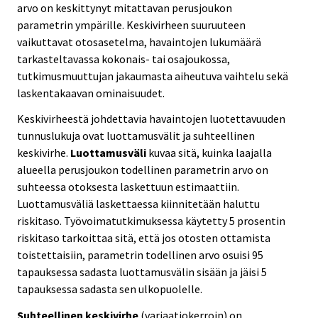
arvo on keskittynyt mitattavan perusjoukon
parametrin ympärille. Keskivirheen suuruuteen
vaikuttavat otosasetelma, havaintojen lukumäärä
tarkasteltavassa kokonais- tai osajoukossa,
tutkimusmuuttujan jakaumasta aiheutuva vaihtelu sekä
laskentakaavan ominaisuudet.
Keskivirheestä johdettavia havaintojen luotettavuuden
tunnuslukuja ovat luottamusvälit ja suhteellinen
keskivirhe.
Luottamusväli
kuvaa sitä, kuinka laajalla
alueella perusjoukon todellinen parametrin arvo on
suhteessa otoksesta laskettuun estimaattiin.
Luottamusväliä laskettaessa kiinnitetään haluttu
riskitaso. Työvoimatutkimuksessa käytetty 5 prosentin
riskitaso tarkoittaa sitä, että jos otosten ottamista
toistettaisiin, parametrin todellinen arvo osuisi 95
tapauksessa sadasta luottamusvälin sisään ja jäisi 5
tapauksessa sadasta sen ulkopuolelle.
Suhteellinen keskivirhe
(variaatiokerroin) on