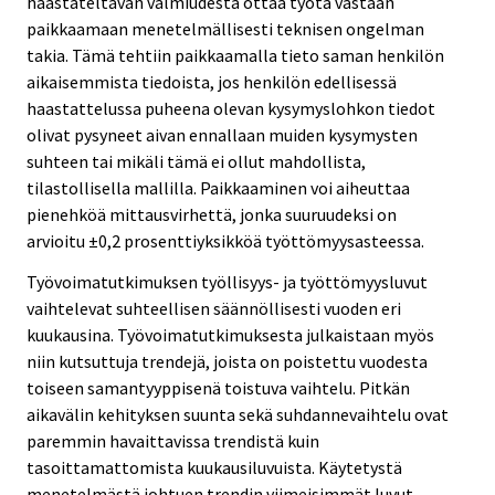
haastateltavan valmiudesta ottaa työtä vastaan
paikkaamaan menetelmällisesti teknisen ongelman
takia. Tämä tehtiin paikkaamalla tieto saman henkilön
aikaisemmista tiedoista, jos henkilön edellisessä
haastattelussa puheena olevan kysymyslohkon tiedot
olivat pysyneet aivan ennallaan muiden kysymysten
suhteen tai mikäli tämä ei ollut mahdollista,
tilastollisella mallilla. Paikkaaminen voi aiheuttaa
pienehköä mittausvirhettä, jonka suuruudeksi on
arvioitu ±0,2 prosenttiyksikköä työttömyysasteessa.
Työvoimatutkimuksen työllisyys- ja työttömyysluvut
vaihtelevat suhteellisen säännöllisesti vuoden eri
kuukausina. Työvoimatutkimuksesta julkaistaan myös
niin kutsuttuja trendejä, joista on poistettu vuodesta
toiseen samantyyppisenä toistuva vaihtelu. Pitkän
aikavälin kehityksen suunta sekä suhdannevaihtelu ovat
paremmin havaittavissa trendistä kuin
tasoittamattomista kuukausiluvuista. Käytetystä
menetelmästä johtuen trendin viimeisimmät luvut