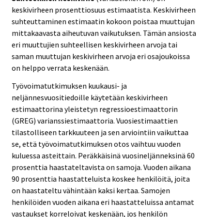
keskivirheen prosenttiosuus estimaatista. Keskivirheen
suhteuttaminen estimaatin kokoon poistaa muuttujan
mittakaavasta aiheutuvan vaikutuksen. Tämän ansiosta
eri muuttujien suhteellisen keskivirheen arvoja tai
saman muuttujan keskivirheen arvoja eri osajoukoissa
on helppo verrata keskenään.
Työvoimatutkimuksen kuukausi- ja
neljännesvuositiedoille käytetään keskivirheen
estimaattorina yleistetyn regressioestimaattorin
(GREG) varianssiestimaattoria. Vuosiestimaattien
tilastolliseen tarkkuuteen ja sen arviointiin vaikuttaa
se, että työvoimatutkimuksen otos vaihtuu vuoden
kuluessa asteittain. Peräkkäisinä vuosineljänneksinä 60
prosenttia haastateltavista on samoja. Vuoden aikana
90 prosenttia haastatteluista koskee henkilöitä, joita
on haastateltu vähintään kaksi kertaa. Samojen
henkilöiden vuoden aikana eri haastatteluissa antamat
vastaukset korreloivat keskenään, jos henkilön