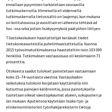
ennallaan pysyminen tarkistetaan seuraavilla
tutkimuskerroilla. Viimeisellä eli viidennellä
tutkimuskerralla tietosisältö on laajempi, kun mukana
on kotitalousosa ja vuosittain eri aiheesta tehtävä ad
hoc -osa sekä joitain lisäkysymyksiä päätyöhön liittyen.
Tilastokeskuksen haastattelijat keräävät tiedot
tietokoneavusteisilla puhelinhaastatteluilla. Vuonna
2015 työvoimatutkimuksessa haastateltiin noin 103 000
henkilöä. Tutkimuksen vastausosuus oli keskimäärin 71
prosenttia.
Otoksesta saadut tulokset painotetaan vastaamaan
koko 15–74-vuotiasta väestöä. Vastauskadon
vaikutuksia tuloksiin korjataan käyttämällä niin
kutsuttua painojen kalibrointia, jossa painotuksella
tuotetaan oikeat väestöjakaumat alueen, sukupuolen ja
iän mukaan. Aputietona käytetään lisäksi työ- ja
elinkeinoministeriön työnhakijarekisterin tietoja.