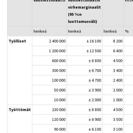
virhemarginaalit
(95 %:n
luottamusväli)
henkeä
henkeä
henkeä
%
Työlliset
2 400 000
± 16 100
8 200
1 200 000
± 12 500
6 400
600 000
± 8 800
4 500
300 000
± 6 700
3 400
100 000
± 4 700
2 400
50 000
± 3 900
2 000
10 000
± 2 000
1 000
Työttömät
230 000
± 8 800
4 500
120 000
± 6 900
3 500
90 000
± 6 100
3 100