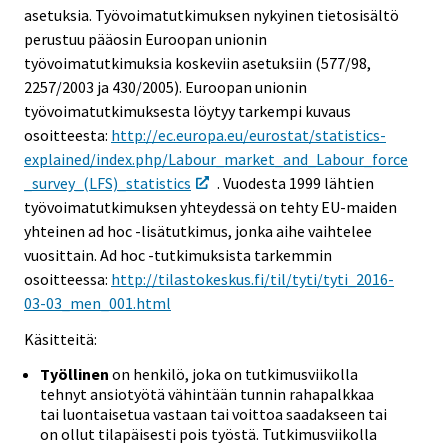
asetuksia. Työvoimatutkimuksen nykyinen tietosisältö
perustuu pääosin Euroopan unionin
työvoimatutkimuksia koskeviin asetuksiin (577/98,
2257/2003 ja 430/2005). Euroopan unionin
työvoimatutkimuksesta löytyy tarkempi kuvaus
osoitteesta:
http://ec.europa.eu/eurostat/statistics-
explained/index.php/Labour_market_and_Labour_force
_survey_(LFS)_statistics
. Vuodesta 1999 lähtien
työvoimatutkimuksen yhteydessä on tehty EU-maiden
yhteinen ad hoc -lisätutkimus, jonka aihe vaihtelee
vuosittain. Ad hoc -tutkimuksista tarkemmin
osoitteessa:
http://tilastokeskus.fi/til/tyti/tyti_2016-
03-03_men_001.html
Käsitteitä:
Työllinen
on henkilö, joka on tutkimusviikolla
tehnyt ansiotyötä vähintään tunnin rahapalkkaa
tai luontaisetua vastaan tai voittoa saadakseen tai
on ollut tilapäisesti pois työstä. Tutkimusviikolla