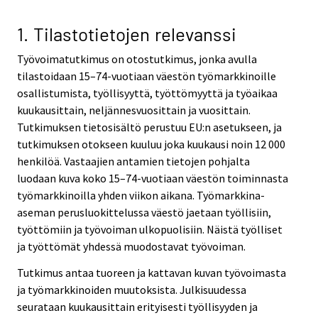
v
v
i
i
1. Tilastotietojen relevanssi
c
c
Työvoimatutkimus on otostutkimus, jonka avulla
e
e
tilastoidaan 15–74-vuotiaan väestön työmarkkinoille
.
.
osallistumista, työllisyyttä, työttömyyttä ja työaikaa
kuukausittain, neljännesvuosittain ja vuosittain.
Tutkimuksen tietosisältö perustuu EU:n asetukseen, ja
tutkimuksen otokseen kuuluu joka kuukausi noin 12 000
henkilöä. Vastaajien antamien tietojen pohjalta
luodaan kuva koko 15–74-vuotiaan väestön toiminnasta
työmarkkinoilla yhden viikon aikana. Työmarkkina-
aseman perusluokittelussa väestö jaetaan työllisiin,
työttömiin ja työvoiman ulkopuolisiin. Näistä työlliset
ja työttömät yhdessä muodostavat työvoiman.
Tutkimus antaa tuoreen ja kattavan kuvan työvoimasta
ja työmarkkinoiden muutoksista. Julkisuudessa
seurataan kuukausittain erityisesti työllisyyden ja