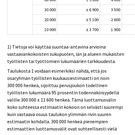
30 000
± 6 900
3 500
20 000
± 5 100
2 600
10 000
± 3 700
1 900
1) Tietoja voi käyttää suuntaa-antavina arvioina
vastaavankokoisten sukupuolen, iän ja alueen mukaisten
työllisten tai työttömien lukumäärien tarkkuudesta.
Taulukosta 1 voidaan esimerkiksi nähdä, että jos
osaryhmän työllisten kuukausiestimaatti on noin
300 000 henkeä, sijoittuu perusjoukon todellinen
työllisten lukumäärä 95 prosentin todennäköisyydellä
välille 300 000 ± 11 600 henkeä. Tämä luottamusvälin
koko suhteessa estimaatin kokoon on selvästi suurempi
kuin vastaava osuus taulukon ylimmän rivin suuren
estimaatin kohdalla. 300 000 henkeä pienempien
estimaattien luottamusvälit ovat suhteellisesti vielä