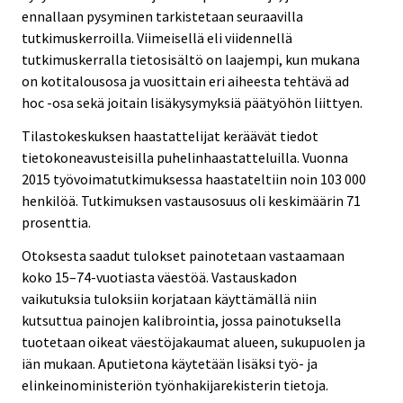
ennallaan pysyminen tarkistetaan seuraavilla
tutkimuskerroilla. Viimeisellä eli viidennellä
tutkimuskerralla tietosisältö on laajempi, kun mukana
on kotitalousosa ja vuosittain eri aiheesta tehtävä ad
hoc -osa sekä joitain lisäkysymyksiä päätyöhön liittyen.
Tilastokeskuksen haastattelijat keräävät tiedot
tietokoneavusteisilla puhelinhaastatteluilla. Vuonna
2015 työvoimatutkimuksessa haastateltiin noin 103 000
henkilöä. Tutkimuksen vastausosuus oli keskimäärin 71
prosenttia.
Otoksesta saadut tulokset painotetaan vastaamaan
koko 15–74-vuotiasta väestöä. Vastauskadon
vaikutuksia tuloksiin korjataan käyttämällä niin
kutsuttua painojen kalibrointia, jossa painotuksella
tuotetaan oikeat väestöjakaumat alueen, sukupuolen ja
iän mukaan. Aputietona käytetään lisäksi työ- ja
elinkeinoministeriön työnhakijarekisterin tietoja.