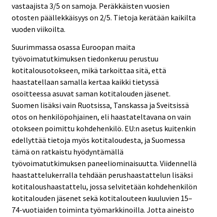
vastaajista 3/5 on samoja. Peräkkäisten vuosien
otosten päällekkäisyys on 2/5. Tietoja kerätään kaikilta
vuoden viikoilta.
Suurimmassa osassa Euroopan maita
työvoimatutkimuksen tiedonkeruu perustuu
kotitalousotokseen, mikä tarkoittaa sitä, että
haastatellaan samalla kertaa kaikki tietyssä
osoitteessa asuvat saman kotitalouden jäsenet.
Suomen lisäksi vain Ruotsissa, Tanskassa ja Sveitsissä
otos on henkilöpohjainen, eli haastateltavana on vain
otokseen poimittu kohdehenkilö. EU:n asetus kuitenkin
edellyttää tietoja myös kotitaloudesta, ja Suomessa
tämä on ratkaistu hyödyntämällä
työvoimatutkimuksen paneeliominaisuutta. Viidennellä
haastattelukerralla tehdään perushaastattelun lisäksi
kotitaloushaastattelu, jossa selvitetään kohdehenkilön
kotitalouden jäsenet sekä kotitalouteen kuuluvien 15–
74-vuotiaiden toiminta työmarkkinoilla. Jotta aineisto