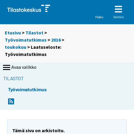
Valikko
Haku
Etusivu
>
Tilastot
>
Työvoimatutkimus
>
2016
>
toukokuu
> Laatuseloste:
Työvoimatutkimus
Avaa valikko
TILASTOT
Työvoimatutkimus
Y
Y
o
o
u
u
a
a
r
r
Tämä sivu on arkistoitu.