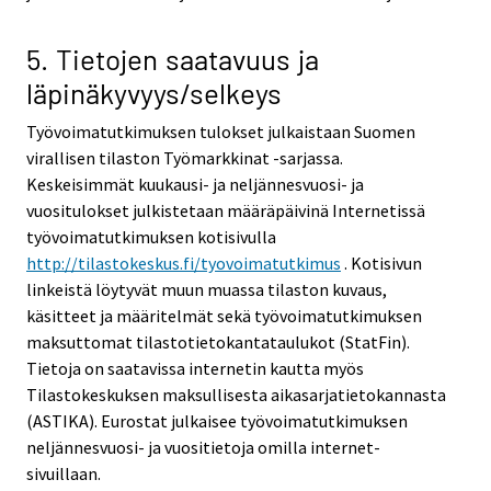
5. Tietojen saatavuus ja
läpinäkyvyys/selkeys
Työvoimatutkimuksen tulokset julkaistaan Suomen
virallisen tilaston Työmarkkinat -sarjassa.
Keskeisimmät kuukausi- ja neljännesvuosi- ja
vuositulokset julkistetaan määräpäivinä Internetissä
työvoimatutkimuksen kotisivulla
http://tilastokeskus.fi/tyovoimatutkimus
. Kotisivun
linkeistä löytyvät muun muassa tilaston kuvaus,
käsitteet ja määritelmät sekä työvoimatutkimuksen
maksuttomat tilastotietokantataulukot (StatFin).
Tietoja on saatavissa internetin kautta myös
Tilastokeskuksen maksullisesta aikasarjatietokannasta
(ASTIKA). Eurostat julkaisee työvoimatutkimuksen
neljännesvuosi- ja vuositietoja omilla internet-
sivuillaan.