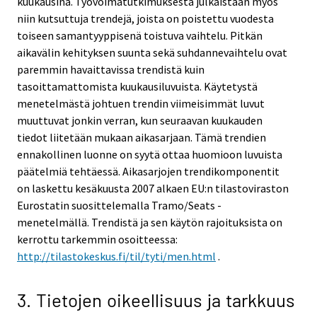
kuukausina. Työvoimatutkimuksesta julkaistaan myös
niin kutsuttuja trendejä, joista on poistettu vuodesta
toiseen samantyyppisenä toistuva vaihtelu. Pitkän
aikavälin kehityksen suunta sekä suhdannevaihtelu ovat
paremmin havaittavissa trendistä kuin
tasoittamattomista kuukausiluvuista. Käytetystä
menetelmästä johtuen trendin viimeisimmät luvut
muuttuvat jonkin verran, kun seuraavan kuukauden
tiedot liitetään mukaan aikasarjaan. Tämä trendien
ennakollinen luonne on syytä ottaa huomioon luvuista
päätelmiä tehtäessä. Aikasarjojen trendikomponentit
on laskettu kesäkuusta 2007 alkaen EU:n tilastoviraston
Eurostatin suosittelemalla Tramo/Seats -
menetelmällä. Trendistä ja sen käytön rajoituksista on
kerrottu tarkemmin osoitteessa:
http://tilastokeskus.fi/til/tyti/men.html
.
3. Tietojen oikeellisuus ja tarkkuus