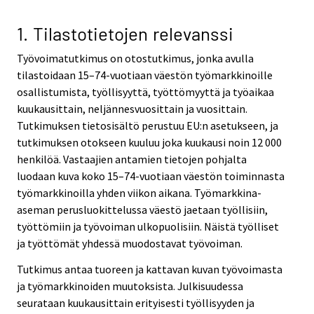
v
v
i
i
1. Tilastotietojen relevanssi
c
c
Työvoimatutkimus on otostutkimus, jonka avulla
e
e
tilastoidaan 15–74-vuotiaan väestön työmarkkinoille
.
.
osallistumista, työllisyyttä, työttömyyttä ja työaikaa
kuukausittain, neljännesvuosittain ja vuosittain.
Tutkimuksen tietosisältö perustuu EU:n asetukseen, ja
tutkimuksen otokseen kuuluu joka kuukausi noin 12 000
henkilöä. Vastaajien antamien tietojen pohjalta
luodaan kuva koko 15–74-vuotiaan väestön toiminnasta
työmarkkinoilla yhden viikon aikana. Työmarkkina-
aseman perusluokittelussa väestö jaetaan työllisiin,
työttömiin ja työvoiman ulkopuolisiin. Näistä työlliset
ja työttömät yhdessä muodostavat työvoiman.
Tutkimus antaa tuoreen ja kattavan kuvan työvoimasta
ja työmarkkinoiden muutoksista. Julkisuudessa
seurataan kuukausittain erityisesti työllisyyden ja