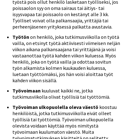
työstä pois ollut henkilö lasketaan työlliseksi, jos
poissaolon syy on oma sairaus tai äitiys- tai
isyysvapaa tai poissaolo on kestänyt alle 3 kk.
Työlliset voivat olla palkansaajia, yrittäjiä tai
perheenjäsenen yrityksessä palkatta avustavia.
Työtön
on henkilö, joka tutkimusviikolla on työtä
vailla, on etsinyt työtä aktiivisesti viimeisen neljän
viikon aikana palkansaajana tai yrittäjänä ja voisi
vastaanottaa työtä kahden viikon kuluessa. Myös
henkilö, joka on työtä vailla ja odottaa sovitun
työn alkamista kolmen kuukauden kuluessa,
luetaan työttömäksi, jos hän voisi aloittaa työt
kahden viikon sisällä.
Työvoimaan
kuuluvat kaikki ne, jotka
tutkimusviikolla olivat työllisiä tai työttömiä.
Työvoiman ulkopuolella oleva väestö
koostuu
henkilöistä, jotka tutkimusviikolla eivät olleet
työllisiä tai työttömiä. Työvoiman ulkopuolella
olevista voidaan käyttää myös nimitystä
työvoimaan kuulumaton väestö. Muita
työvoimatutkimuksen käsitteitä on selitetty