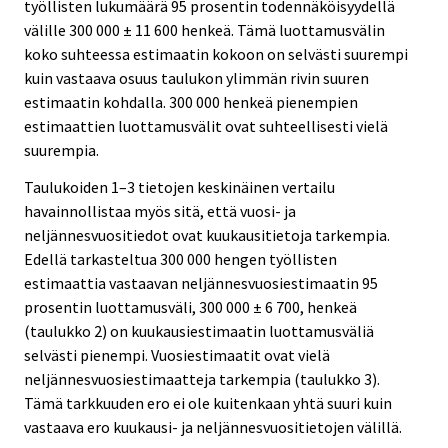
työllisten lukumäärä 95 prosentin todennäköisyydellä
välille 300 000 ± 11 600 henkeä. Tämä luottamusvälin
koko suhteessa estimaatin kokoon on selvästi suurempi
kuin vastaava osuus taulukon ylimmän rivin suuren
estimaatin kohdalla. 300 000 henkeä pienempien
estimaattien luottamusvälit ovat suhteellisesti vielä
suurempia.
Taulukoiden 1–3 tietojen keskinäinen vertailu
havainnollistaa myös sitä, että vuosi- ja
neljännesvuositiedot ovat kuukausitietoja tarkempia.
Edellä tarkasteltua 300 000 hengen työllisten
estimaattia vastaavan neljännesvuosiestimaatin 95
prosentin luottamusväli, 300 000 ± 6 700, henkeä
(taulukko 2) on kuukausiestimaatin luottamusväliä
selvästi pienempi. Vuosiestimaatit ovat vielä
neljännesvuosiestimaatteja tarkempia (taulukko 3).
Tämä tarkkuuden ero ei ole kuitenkaan yhtä suuri kuin
vastaava ero kuukausi- ja neljännesvuositietojen välillä.