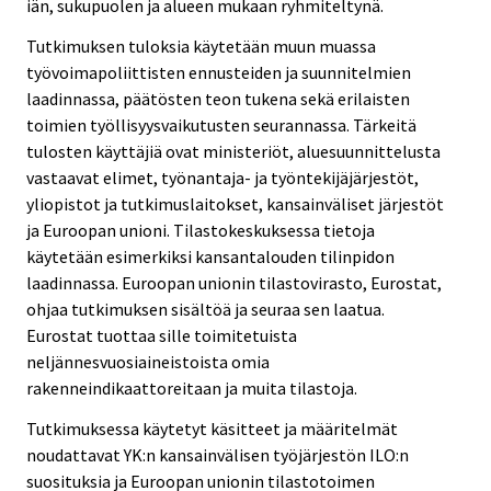
iän, sukupuolen ja alueen mukaan ryhmiteltynä.
Tutkimuksen tuloksia käytetään muun muassa
työvoimapoliittisten ennusteiden ja suunnitelmien
laadinnassa, päätösten teon tukena sekä erilaisten
toimien työllisyysvaikutusten seurannassa. Tärkeitä
tulosten käyttäjiä ovat ministeriöt, aluesuunnittelusta
vastaavat elimet, työnantaja- ja työntekijäjärjestöt,
yliopistot ja tutkimuslaitokset, kansainväliset järjestöt
ja Euroopan unioni. Tilastokeskuksessa tietoja
käytetään esimerkiksi kansantalouden tilinpidon
laadinnassa. Euroopan unionin tilastovirasto, Eurostat,
ohjaa tutkimuksen sisältöä ja seuraa sen laatua.
Eurostat tuottaa sille toimitetuista
neljännesvuosiaineistoista omia
rakenneindikaattoreitaan ja muita tilastoja.
Tutkimuksessa käytetyt käsitteet ja määritelmät
noudattavat YK:n kansainvälisen työjärjestön ILO:n
suosituksia ja Euroopan unionin tilastotoimen