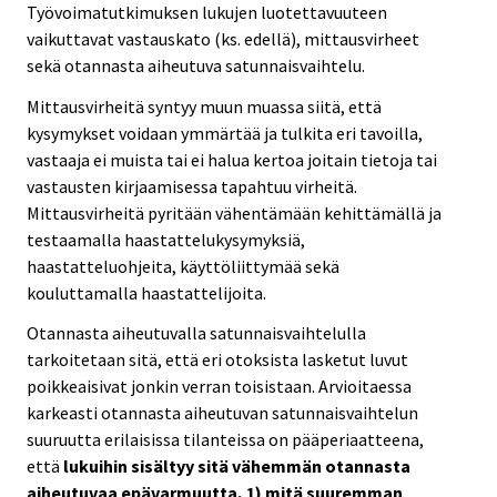
Työvoimatutkimuksen lukujen luotettavuuteen
vaikuttavat vastauskato (ks. edellä), mittausvirheet
sekä otannasta aiheutuva satunnaisvaihtelu.
Mittausvirheitä syntyy muun muassa siitä, että
kysymykset voidaan ymmärtää ja tulkita eri tavoilla,
vastaaja ei muista tai ei halua kertoa joitain tietoja tai
vastausten kirjaamisessa tapahtuu virheitä.
Mittausvirheitä pyritään vähentämään kehittämällä ja
testaamalla haastattelukysymyksiä,
haastatteluohjeita, käyttöliittymää sekä
kouluttamalla haastattelijoita.
Otannasta aiheutuvalla satunnaisvaihtelulla
tarkoitetaan sitä, että eri otoksista lasketut luvut
poikkeaisivat jonkin verran toisistaan. Arvioitaessa
karkeasti otannasta aiheutuvan satunnaisvaihtelun
suuruutta erilaisissa tilanteissa on pääperiaatteena,
että
lukuihin sisältyy sitä vähemmän otannasta
aiheutuvaa epävarmuutta, 1) mitä suuremman