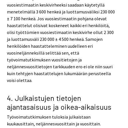
vuosiestimaatin keskivirheeksi saadaan käytetyllä
menetelmällä 3 600 henkeä ja luottamusväliksi 230 000
± 7 100 henkeä. Jos vuosiestimaatin pohjana olevat
haastattelut olisivat koskeneet kaikki eri henkilöitä,
olisi työttömien vuosiestimaatin keskivirhe ollut 2 300
ja luottamusväli 230 000 ± 4 500 henkeä. Samojen
henkilöiden haastatteleminen uudelleen eri
vuosineljänneksillä selittää sen, että
työvoimatutkimuksen vuositietojen ja
neljännesvuositietojen tarkkuuden ero ei ole niin suuri
kuin tehtyjen haastattelujen lukumäärän perusteella
voisi olettaa.
4. Julkaistujen tietojen
ajantasaisuus ja oikea-aikaisuus
Työvoimatutkimuksen tuloksia julkaistaan
kuukausittain, neljännesvuosittain ja vuosittain.