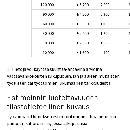
120 000
± 5 700
2 900
2
90 000
± 4 500
2 300
2
60 000
± 3 500
1 800
3
30 000
± 2 400
1 200
4
20 000
± 2 000
1 000
5
10 000
± 1 600
800
8
1) Tietoja voi käyttää suuntaa-antavina arvioina
vastaavankokoisten sukupuolen, iän ja alueen mukaisten
työllisten tai työttömien lukumäärien tarkkuudesta.
Estimoinnin luotettavuuden
tilastotieteellinen kuvaus
Työvoimatutkimuksen estimointimenetelmä perustuu
painojen kalibrointiin, jossa alkuperäisiä