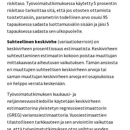
riskitaso. Työvoimatutkimuksessa käytetty 5 prosentin
riskitaso tarkoittaa sitä, että jos otosten ottamista
toistettaisiin, parametrin todellinen arvo osuisi 95
tapauksessa sadasta luottamusvälin sisään ja jäisi 5
tapauksessa sadasta sen ulkopuolelle.
Suhteellinen keskivirhe
(variaatiokerroin) on
keskivirheen prosenttiosuus estimaatista. Keskivirheen
suhteuttaminen estimaatin kokoon poistaa muuttujan
mittakaavasta aiheutuvan vaikutuksen. Tämän ansiosta
eri muuttujien suhteellisen keskivirheen arvoja tai
saman muuttujan keskivirheen arvoja eri osajoukoissa
on helppo verrata keskenään.
Työvoimatutkimuksen kuukausi- ja
neljännesvuositiedoille käytetään keskivirheen
estimaattorina yleistetyn regressioestimaattorin
(GREG) varianssiestimaattoria. Vuosiestimaattien
tilastolliseen tarkkuuteen ja sen arviointiin vaikuttaa
se, että työvoimatutkimuksen otos vaihtuu vuoden