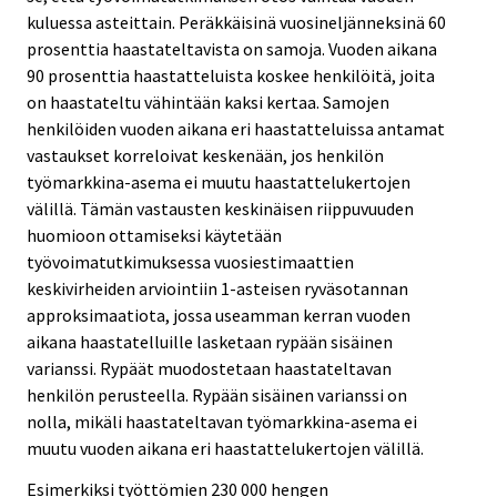
kuluessa asteittain. Peräkkäisinä vuosineljänneksinä 60
prosenttia haastateltavista on samoja. Vuoden aikana
90 prosenttia haastatteluista koskee henkilöitä, joita
on haastateltu vähintään kaksi kertaa. Samojen
henkilöiden vuoden aikana eri haastatteluissa antamat
vastaukset korreloivat keskenään, jos henkilön
työmarkkina-asema ei muutu haastattelukertojen
välillä. Tämän vastausten keskinäisen riippuvuuden
huomioon ottamiseksi käytetään
työvoimatutkimuksessa vuosiestimaattien
keskivirheiden arviointiin 1-asteisen ryväsotannan
approksimaatiota, jossa useamman kerran vuoden
aikana haastatelluille lasketaan rypään sisäinen
varianssi. Rypäät muodostetaan haastateltavan
henkilön perusteella. Rypään sisäinen varianssi on
nolla, mikäli haastateltavan työmarkkina-asema ei
muutu vuoden aikana eri haastattelukertojen välillä.
Esimerkiksi työttömien 230 000 hengen