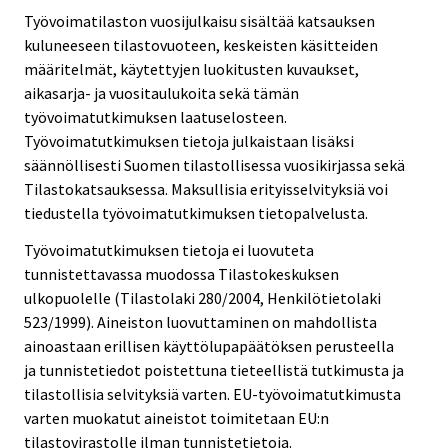
Työvoimatilaston vuosijulkaisu sisältää katsauksen
kuluneeseen tilastovuoteen, keskeisten käsitteiden
määritelmät, käytettyjen luokitusten kuvaukset,
aikasarja- ja vuositaulukoita sekä tämän
työvoimatutkimuksen laatuselosteen.
Työvoimatutkimuksen tietoja julkaistaan lisäksi
säännöllisesti Suomen tilastollisessa vuosikirjassa sekä
Tilastokatsauksessa. Maksullisia erityisselvityksiä voi
tiedustella työvoimatutkimuksen tietopalvelusta.
Työvoimatutkimuksen tietoja ei luovuteta
tunnistettavassa muodossa Tilastokeskuksen
ulkopuolelle (Tilastolaki 280/2004, Henkilötietolaki
523/1999). Aineiston luovuttaminen on mahdollista
ainoastaan erillisen käyttölupapäätöksen perusteella
ja tunnistetiedot poistettuna tieteellistä tutkimusta ja
tilastollisia selvityksiä varten. EU-työvoimatutkimusta
varten muokatut aineistot toimitetaan EU:n
tilastovirastolle ilman tunnistetietoja.