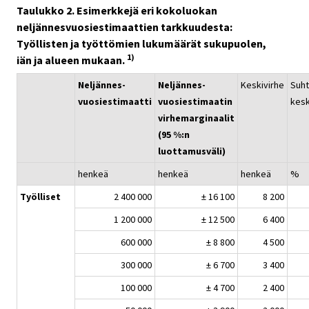
Taulukko 2. Esimerkkejä eri kokoluokan
neljännesvuosiestimaattien tarkkuudesta:
Työllisten ja työttömien lukumäärät sukupuolen,
1)
iän ja alueen mukaan.
Neljännes-
Neljännes-
Keskivirhe
Suht
vuosiestimaatti
vuosiestimaatin
kesk
virhemarginaalit
(95 %:n
luottamusväli)
henkeä
henkeä
henkeä
%
Työlliset
2 400 000
± 16 100
8 200
1 200 000
± 12 500
6 400
600 000
± 8 800
4 500
300 000
± 6 700
3 400
100 000
± 4 700
2 400