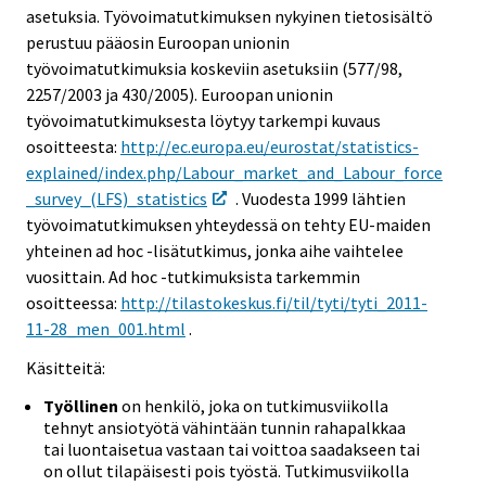
asetuksia. Työvoimatutkimuksen nykyinen tietosisältö
perustuu pääosin Euroopan unionin
työvoimatutkimuksia koskeviin asetuksiin (577/98,
2257/2003 ja 430/2005). Euroopan unionin
työvoimatutkimuksesta löytyy tarkempi kuvaus
osoitteesta:
http://ec.europa.eu/eurostat/statistics-
explained/index.php/Labour_market_and_Labour_force
_survey_(LFS)_statistics
. Vuodesta 1999 lähtien
työvoimatutkimuksen yhteydessä on tehty EU-maiden
yhteinen ad hoc -lisätutkimus, jonka aihe vaihtelee
vuosittain. Ad hoc -tutkimuksista tarkemmin
osoitteessa:
http://tilastokeskus.fi/til/tyti/tyti_2011-
11-28_men_001.html
.
Käsitteitä:
Työllinen
on henkilö, joka on tutkimusviikolla
tehnyt ansiotyötä vähintään tunnin rahapalkkaa
tai luontaisetua vastaan tai voittoa saadakseen tai
on ollut tilapäisesti pois työstä. Tutkimusviikolla