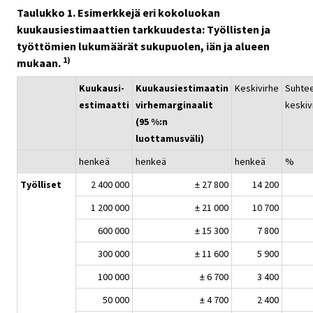
Taulukko 1. Esimerkkejä eri kokoluokan
kuukausiestimaattien tarkkuudesta: Työllisten ja
työttömien lukumäärät sukupuolen, iän ja alueen
1)
mukaan.
Kuukausi-
Kuukausiestimaatin
Keskivirhe
Suhtee
estimaatti
virhemarginaalit
keskiv
(95 %:n
luottamusväli)
henkeä
henkeä
henkeä
%
Työlliset
2 400 000
± 27 800
14 200
1 200 000
± 21 000
10 700
600 000
± 15 300
7 800
300 000
± 11 600
5 900
100 000
± 6 700
3 400
50 000
± 4 700
2 400