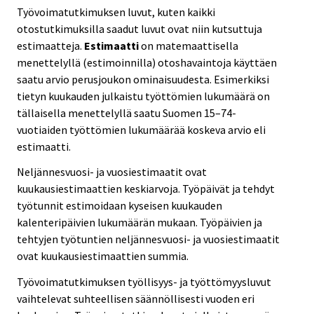
Työvoimatutkimuksen luvut, kuten kaikki
otostutkimuksilla saadut luvut ovat niin kutsuttuja
estimaatteja.
Estimaatti
on matemaattisella
menettelyllä (estimoinnilla) otoshavaintoja käyttäen
saatu arvio perusjoukon ominaisuudesta. Esimerkiksi
tietyn kuukauden julkaistu työttömien lukumäärä on
tällaisella menettelyllä saatu Suomen 15–74-
vuotiaiden työttömien lukumäärää koskeva arvio eli
estimaatti.
Neljännesvuosi- ja vuosiestimaatit ovat
kuukausiestimaattien keskiarvoja. Työpäivät ja tehdyt
työtunnit estimoidaan kyseisen kuukauden
kalenteripäivien lukumäärän mukaan. Työpäivien ja
tehtyjen työtuntien neljännesvuosi- ja vuosiestimaatit
ovat kuukausiestimaattien summia.
Työvoimatutkimuksen työllisyys- ja työttömyysluvut
vaihtelevat suhteellisen säännöllisesti vuoden eri