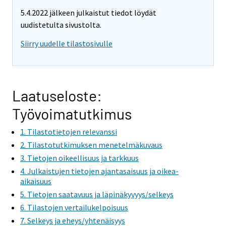
e
e
5.4.2022 jälkeen julkaistut tiedot löydät
m
m
uudistetulta sivustolta.
o
o
v
v
Siirry uudelle tilastosivulle
i
i
n
n
g
g
t
t
Laatuseloste:
o
o
Työvoimatutkimus
a
a
n
n
1. Tilastotietojen relevanssi
o
o
2. Tilastotutkimuksen menetelmäkuvaus
t
t
3. Tietojen oikeellisuus ja tarkkuus
h
h
4. Julkaistujen tietojen ajantasaisuus ja oikea-
e
e
aikaisuus
r
r
5. Tietojen saatavuus ja läpinäkyvyys/selkeys
s
s
6. Tilastojen vertailukelpoisuus
e
e
7. Selkeys ja eheys/yhtenäisyys
r
r