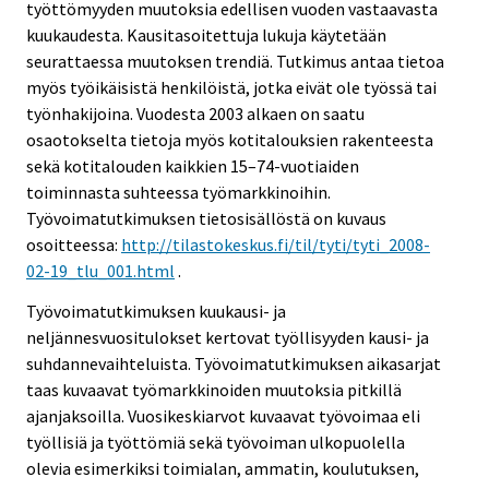
työttömyyden muutoksia edellisen vuoden vastaavasta
kuukaudesta. Kausitasoitettuja lukuja käytetään
seurattaessa muutoksen trendiä. Tutkimus antaa tietoa
myös työikäisistä henkilöistä, jotka eivät ole työssä tai
työnhakijoina. Vuodesta 2003 alkaen on saatu
osaotokselta tietoja myös kotitalouksien rakenteesta
sekä kotitalouden kaikkien 15–74-vuotiaiden
toiminnasta suhteessa työmarkkinoihin.
Työvoimatutkimuksen tietosisällöstä on kuvaus
osoitteessa:
http://tilastokeskus.fi/til/tyti/tyti_2008-
02-19_tlu_001.html
.
Työvoimatutkimuksen kuukausi- ja
neljännesvuositulokset kertovat työllisyyden kausi- ja
suhdannevaihteluista. Työvoimatutkimuksen aikasarjat
taas kuvaavat työmarkkinoiden muutoksia pitkillä
ajanjaksoilla. Vuosikeskiarvot kuvaavat työvoimaa eli
työllisiä ja työttömiä sekä työvoiman ulkopuolella
olevia esimerkiksi toimialan, ammatin, koulutuksen,