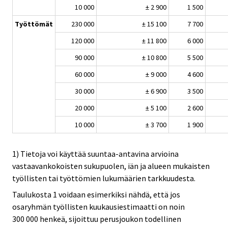
10 000
± 2 900
1 500
Työttömät
230 000
± 15 100
7 700
120 000
± 11 800
6 000
90 000
± 10 800
5 500
60 000
± 9 000
4 600
30 000
± 6 900
3 500
20 000
± 5 100
2 600
10 000
± 3 700
1 900
1) Tietoja voi käyttää suuntaa-antavina arvioina
vastaavankokoisten sukupuolen, iän ja alueen mukaisten
työllisten tai työttömien lukumäärien tarkkuudesta.
Taulukosta 1 voidaan esimerkiksi nähdä, että jos
osaryhmän työllisten kuukausiestimaatti on noin
300 000 henkeä, sijoittuu perusjoukon todellinen