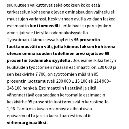
suuruuteen vaikuttavat sekä otoksen koko että
tarkastelun kohteena olevan ominaisuuden vaihtelu eli
muuttujan varianssi. Keskivirheen avulla voidaan laskea
estimaatin
luottamusväli
, jolla haettu perusjoukon
arvo sijaitsee tietyllä todennäköisyydellä.
Työvoimatutkimuksessa käytetty
95 prosentin
luottamusväli on väli, jolla kiinnostuksen kohteena
olevan ominaisuuden todellinen arvo sijaitsee 95
prosentin todennäköisyydellä
. Jos esimerkiksi tietyn
kuukauden työttömien määrän estimaatti on 230 000 ja
sen keskivirhe 7 700, on työttömien määrän 95
prosentin luottamusväli 230 000 ± 15 100 eli 214 900–
245 100 henkeä. Estimaattiin lisättävä ja siitä
vähennettävä osa saadaan kertomalla estimaatin
keskivirhe 95 prosentin luottamusvälin kertoimella
1,96. Tämä osa kuvaa otannasta aiheutuvaa
epävarmuutta ja sitä kutsutaan estimaatin
virhemarginaaliksi
.