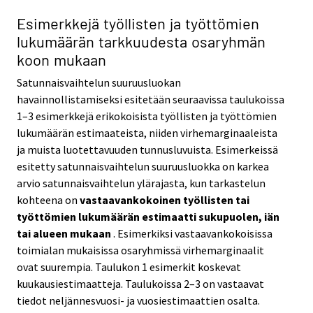
Esimerkkejä työllisten ja työttömien
lukumäärän tarkkuudesta osaryhmän
koon mukaan
Satunnaisvaihtelun suuruusluokan
havainnollistamiseksi esitetään seuraavissa taulukoissa
1–3 esimerkkejä erikokoisista työllisten ja työttömien
lukumäärän estimaateista, niiden virhemarginaaleista
ja muista luotettavuuden tunnusluvuista. Esimerkeissä
esitetty satunnaisvaihtelun suuruusluokka on karkea
arvio satunnaisvaihtelun ylärajasta, kun tarkastelun
kohteena on
vastaavankokoinen työllisten tai
työttömien lukumäärän estimaatti sukupuolen, iän
tai alueen mukaan
. Esimerkiksi vastaavankokoisissa
toimialan mukaisissa osaryhmissä virhemarginaalit
ovat suurempia. Taulukon 1 esimerkit koskevat
kuukausiestimaatteja. Taulukoissa 2–3 on vastaavat
tiedot neljännesvuosi- ja vuosiestimaattien osalta.