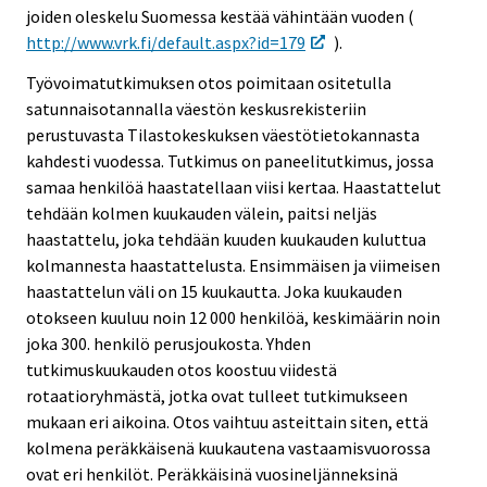
joiden oleskelu Suomessa kestää vähintään vuoden (
http://www.vrk.fi/default.aspx?id=179
).
Työvoimatutkimuksen otos poimitaan ositetulla
satunnaisotannalla väestön keskusrekisteriin
perustuvasta Tilastokeskuksen väestötietokannasta
kahdesti vuodessa. Tutkimus on paneelitutkimus, jossa
samaa henkilöä haastatellaan viisi kertaa. Haastattelut
tehdään kolmen kuukauden välein, paitsi neljäs
haastattelu, joka tehdään kuuden kuukauden kuluttua
kolmannesta haastattelusta. Ensimmäisen ja viimeisen
haastattelun väli on 15 kuukautta. Joka kuukauden
otokseen kuuluu noin 12 000 henkilöä, keskimäärin noin
joka 300. henkilö perusjoukosta. Yhden
tutkimuskuukauden otos koostuu viidestä
rotaatioryhmästä, jotka ovat tulleet tutkimukseen
mukaan eri aikoina. Otos vaihtuu asteittain siten, että
kolmena peräkkäisenä kuukautena vastaamisvuorossa
ovat eri henkilöt. Peräkkäisinä vuosineljänneksinä