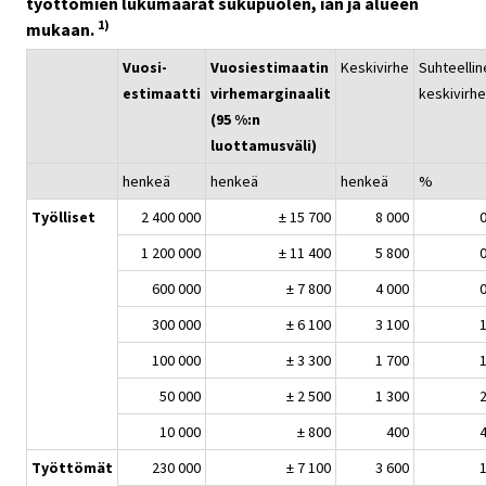
työttömien lukumäärät sukupuolen, iän ja alueen
1)
mukaan.
Vuosi-
Vuosiestimaatin
Keskivirhe
Suhteellin
estimaatti
virhemarginaalit
keskivirhe
(95 %:n
luottamusväli)
henkeä
henkeä
henkeä
%
Työlliset
2 400 000
± 15 700
8 000
0
1 200 000
± 11 400
5 800
0
600 000
± 7 800
4 000
0
300 000
± 6 100
3 100
1
100 000
± 3 300
1 700
1
50 000
± 2 500
1 300
2
10 000
± 800
400
4
Työttömät
230 000
± 7 100
3 600
1