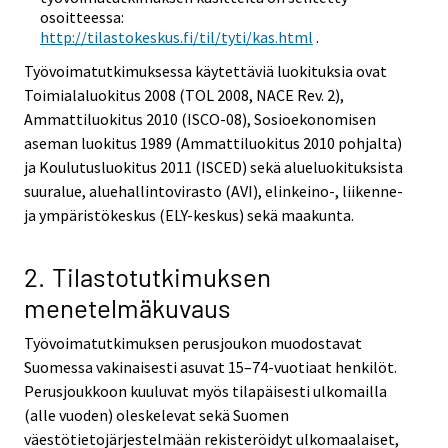
osoitteessa:
http://tilastokeskus.fi/til/tyti/kas.html
.
Työvoimatutkimuksessa käytettäviä luokituksia ovat
Toimialaluokitus 2008 (TOL 2008, NACE Rev. 2),
Ammattiluokitus 2010 (ISCO-08), Sosioekonomisen
aseman luokitus 1989 (Ammattiluokitus 2010 pohjalta)
ja Koulutusluokitus 2011 (ISCED) sekä alueluokituksista
suuralue, aluehallintovirasto (AVI), elinkeino-, liikenne-
ja ympäristökeskus (ELY-keskus) sekä maakunta.
2. Tilastotutkimuksen
menetelmäkuvaus
Työvoimatutkimuksen perusjoukon muodostavat
Suomessa vakinaisesti asuvat 15–74-vuotiaat henkilöt.
Perusjoukkoon kuuluvat myös tilapäisesti ulkomailla
(alle vuoden) oleskelevat sekä Suomen
väestötietojärjestelmään rekisteröidyt ulkomaalaiset,