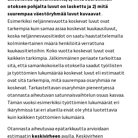
otoksen pohjalta luvut on laskettu ja 2) mitä
suurempaa väestöryhmää luvut kuvaavat
.
Esimerkiksi neljännesvuotta koskevat luvut ovat
tarkempia kuin samaa asiaa koskevat kuukausiluvut,
koska neljännesvuositiedot on saatu haastattelemalla
kolminkertainen määrä henkilöitä verrattuna
kuukausitietoihin. Koko vuotta koskevat luvut ovat
kaikkein tarkimpia. Jälkimmäinen periaate tarkoittaa
sitä, että samankokoisella otoksella saadut työllisten
ja työttömien lukumäärää koskevat luvut eli estimaatit
ovat sitä tarkempia, mitä suurempaa osaryhmää ne
koskevat. Tarkasteltavan osaryhmän pienentyessä
otannasta aiheutuvan satunnaisvaihtelun osuus kasvaa.
Tämän vuoksi esimerkiksi työttömien lukumäärät eri
ikäryhmissä tai eri alueilla eivät ole yhtä luotettavia
kuin kaikkien työttömien lukumäärä.
Otannasta aiheutuvaa epätarkkuutta arvioidaan
estimaatin
keskivirheen
avulla. Keskivirheen