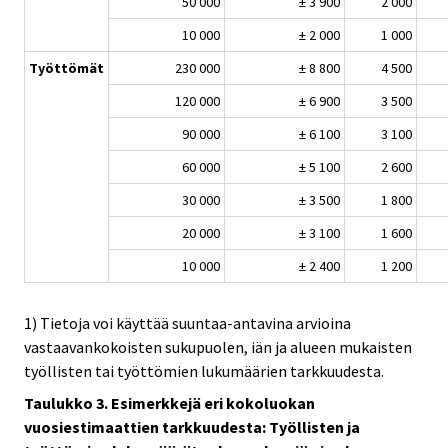
50 000
± 3 900
2 000
10 000
± 2 000
1 000
Työttömät
230 000
± 8 800
4 500
120 000
± 6 900
3 500
90 000
± 6 100
3 100
60 000
± 5 100
2 600
30 000
± 3 500
1 800
20 000
± 3 100
1 600
10 000
± 2 400
1 200
1) Tietoja voi käyttää suuntaa-antavina arvioina
vastaavankokoisten sukupuolen, iän ja alueen mukaisten
työllisten tai työttömien lukumäärien tarkkuudesta.
Taulukko 3. Esimerkkejä eri kokoluokan
vuosiestimaattien tarkkuudesta: Työllisten ja