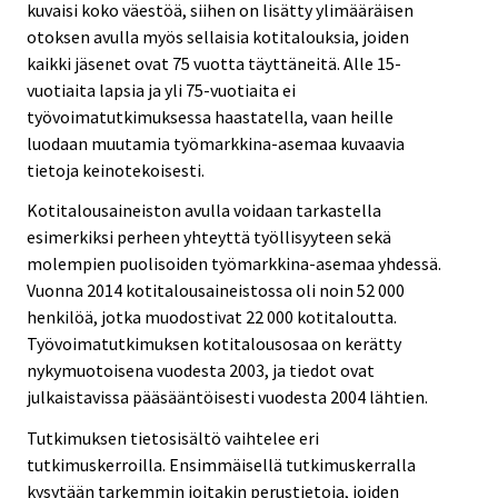
kuvaisi koko väestöä, siihen on lisätty ylimääräisen
otoksen avulla myös sellaisia kotitalouksia, joiden
kaikki jäsenet ovat 75 vuotta täyttäneitä. Alle 15-
vuotiaita lapsia ja yli 75-vuotiaita ei
työvoimatutkimuksessa haastatella, vaan heille
luodaan muutamia työmarkkina-asemaa kuvaavia
tietoja keinotekoisesti.
Kotitalousaineiston avulla voidaan tarkastella
esimerkiksi perheen yhteyttä työllisyyteen sekä
molempien puolisoiden työmarkkina-asemaa yhdessä.
Vuonna 2014 kotitalousaineistossa oli noin 52 000
henkilöä, jotka muodostivat 22 000 kotitaloutta.
Työvoimatutkimuksen kotitalousosaa on kerätty
nykymuotoisena vuodesta 2003, ja tiedot ovat
julkaistavissa pääsääntöisesti vuodesta 2004 lähtien.
Tutkimuksen tietosisältö vaihtelee eri
tutkimuskerroilla. Ensimmäisellä tutkimuskerralla
kysytään tarkemmin joitakin perustietoja, joiden