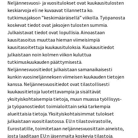
Neljännesvuosi- ja vuositulokset ovat kuukausitulosten
keskiarvoja eli ne kuvaavat tilannetta ko.
tutkimusjakson ”keskimääräisellä” viikolla. Työpanosta
koskevat tiedot ovat jaksojen tulosten summia.
Julkaistavat tiedot ovat lopullisia. Ainoastaan
kausitasoitus muuttaa hieman viimeisimpiä
kausitasoitettuja kuukausituloksia. Kuukausitiedot
julkaistaan noin kolmen viikon kuluttua
tutkimuskuukauden päättymisestä.
Neljännesvuositiedot julkaistaan samanaikaisesti
kunkin vuosineljänneksen viimeisen kuukauden tietojen
kanssa. Neljännesvuositiedot ovat tilastollisesti
kuukausitietoja luotettavampia ja sisältävät
yksityiskohtaisempia tietoja, muun muassa työllisyys-
ja työpanostiedot toimialoittain sekä tarkempia
alueittaisia tietoja. Yksityiskohtaisimmat tulokset
julkaistaan vuositilastossa. EU:n tilastovirastolle,
Eurostatille, toimitetaan neljännesvuosittain aineisto,
josta laaditaan EU:n jäsenmaita koskevia tilastoja.