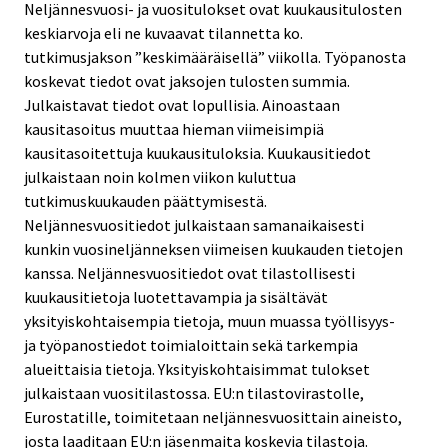
Neljännesvuosi- ja vuositulokset ovat kuukausitulosten
keskiarvoja eli ne kuvaavat tilannetta ko.
tutkimusjakson ”keskimääräisellä” viikolla. Työpanosta
koskevat tiedot ovat jaksojen tulosten summia.
Julkaistavat tiedot ovat lopullisia. Ainoastaan
kausitasoitus muuttaa hieman viimeisimpiä
kausitasoitettuja kuukausituloksia. Kuukausitiedot
julkaistaan noin kolmen viikon kuluttua
tutkimuskuukauden päättymisestä.
Neljännesvuositiedot julkaistaan samanaikaisesti
kunkin vuosineljänneksen viimeisen kuukauden tietojen
kanssa. Neljännesvuositiedot ovat tilastollisesti
kuukausitietoja luotettavampia ja sisältävät
yksityiskohtaisempia tietoja, muun muassa työllisyys-
ja työpanostiedot toimialoittain sekä tarkempia
alueittaisia tietoja. Yksityiskohtaisimmat tulokset
julkaistaan vuositilastossa. EU:n tilastovirastolle,
Eurostatille, toimitetaan neljännesvuosittain aineisto,
josta laaditaan EU:n jäsenmaita koskevia tilastoja.