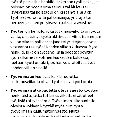
työstä pois ollut henkilö lasketaan työlliseksi, jos
poissaolon syy on oma sairaus tai äitiys- tai
isyysvapaa tai poissaolo on kestänyt alle 3 kk.
Työlliset voivat olla palkansaajia, yrittäjiä tai
perheenjäsenen yrityksessä palkatta avustavia.
Työtön
on henkilö, joka tutkimusviikolla on työtä
vailla, on etsinyt työtä aktiivisesti viimeisen neljän
viikon aikana palkansaajana tai yrittäjänä ja voisi
vastaanottaa työtä kahden viikon kuluessa. Myös
henkilö, joka on työtä vailla ja odottaa sovitun
työn alkamista kolmen kuukauden kuluessa,
luetaan työttömäksi, jos hän voisi aloittaa työt
kahden viikon sisällä.
Työvoimaan
kuuluvat kaikki ne, jotka
tutkimusviikolla olivat työllisiä tai työttömiä.
Työvoiman ulkopuolella oleva väestö
koostuu
henkilöistä, jotka tutkimusviikolla eivät olleet
työllisiä tai työttömiä. Työvoiman ulkopuolella
olevista voidaan käyttää myös nimitystä
työvoimaan kuulumaton väestö. Muita
työvoimatutkimuksen käsitteitä on selitetty