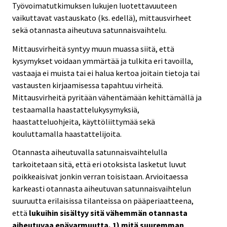
Työvoimatutkimuksen lukujen luotettavuuteen
vaikuttavat vastauskato (ks. edellä), mittausvirheet
sekä otannasta aiheutuva satunnaisvaihtelu.
Mittausvirheitä syntyy muun muassa siitä, että
kysymykset voidaan ymmärtää ja tulkita eri tavoilla,
vastaaja ei muista tai ei halua kertoa joitain tietoja tai
vastausten kirjaamisessa tapahtuu virheitä.
Mittausvirheitä pyritään vähentämään kehittämällä ja
testaamalla haastattelukysymyksiä,
haastatteluohjeita, käyttöliittymää sekä
kouluttamalla haastattelijoita.
Otannasta aiheutuvalla satunnaisvaihtelulla
tarkoitetaan sitä, että eri otoksista lasketut luvut
poikkeaisivat jonkin verran toisistaan. Arvioitaessa
karkeasti otannasta aiheutuvan satunnaisvaihtelun
suuruutta erilaisissa tilanteissa on pääperiaatteena,
että
lukuihin sisältyy sitä vähemmän otannasta
aiheutuvaa epävarmuutta, 1) mitä suuremman