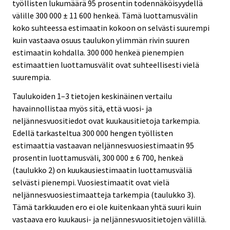
työllisten lukumäärä 95 prosentin todennäköisyydellä
välille 300 000 ± 11 600 henkeä. Tämä luottamusvälin
koko suhteessa estimaatin kokoon on selvästi suurempi
kuin vastaava osuus taulukon ylimmän rivin suuren
estimaatin kohdalla. 300 000 henkeä pienempien
estimaattien luottamusvälit ovat suhteellisesti vielä
suurempia.
Taulukoiden 1–3 tietojen keskinäinen vertailu
havainnollistaa myös sitä, että vuosi- ja
neljännesvuositiedot ovat kuukausitietoja tarkempia.
Edellä tarkasteltua 300 000 hengen työllisten
estimaattia vastaavan neljännesvuosiestimaatin 95
prosentin luottamusväli, 300 000 ± 6 700, henkeä
(taulukko 2) on kuukausiestimaatin luottamusväliä
selvästi pienempi. Vuosiestimaatit ovat vielä
neljännesvuosiestimaatteja tarkempia (taulukko 3).
Tämä tarkkuuden ero ei ole kuitenkaan yhtä suuri kuin
vastaava ero kuukausi- ja neljännesvuositietojen välillä.