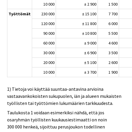
10 000
± 2 900
1 500
Työttömät
230 000
± 15 100
7 700
120 000
± 11 800
6 000
90 000
± 10 800
5 500
60 000
± 9 000
4 600
30 000
± 6 900
3 500
20 000
± 5 100
2 600
10 000
± 3 700
1 900
1) Tietoja voi käyttää suuntaa-antavina arvioina
vastaavankokoisten sukupuolen, iän ja alueen mukaisten
työllisten tai työttömien lukumäärien tarkkuudesta.
Taulukosta 1 voidaan esimerkiksi nähdä, että jos
osaryhmän työllisten kuukausiestimaatti on noin
300 000 henkeä, sijoittuu perusjoukon todellinen