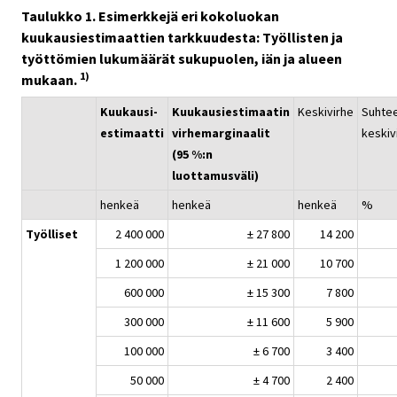
Taulukko 1. Esimerkkejä eri kokoluokan
kuukausiestimaattien tarkkuudesta: Työllisten ja
työttömien lukumäärät sukupuolen, iän ja alueen
1)
mukaan.
Kuukausi-
Kuukausiestimaatin
Keskivirhe
Suhtee
estimaatti
virhemarginaalit
keskiv
(95 %:n
luottamusväli)
henkeä
henkeä
henkeä
%
Työlliset
2 400 000
± 27 800
14 200
1 200 000
± 21 000
10 700
600 000
± 15 300
7 800
300 000
± 11 600
5 900
100 000
± 6 700
3 400
50 000
± 4 700
2 400