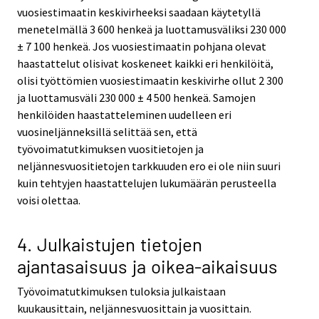
vuosiestimaatin keskivirheeksi saadaan käytetyllä
menetelmällä 3 600 henkeä ja luottamusväliksi 230 000
± 7 100 henkeä. Jos vuosiestimaatin pohjana olevat
haastattelut olisivat koskeneet kaikki eri henkilöitä,
olisi työttömien vuosiestimaatin keskivirhe ollut 2 300
ja luottamusväli 230 000 ± 4 500 henkeä. Samojen
henkilöiden haastatteleminen uudelleen eri
vuosineljänneksillä selittää sen, että
työvoimatutkimuksen vuositietojen ja
neljännesvuositietojen tarkkuuden ero ei ole niin suuri
kuin tehtyjen haastattelujen lukumäärän perusteella
voisi olettaa.
4. Julkaistujen tietojen
ajantasaisuus ja oikea-aikaisuus
Työvoimatutkimuksen tuloksia julkaistaan
kuukausittain, neljännesvuosittain ja vuosittain.