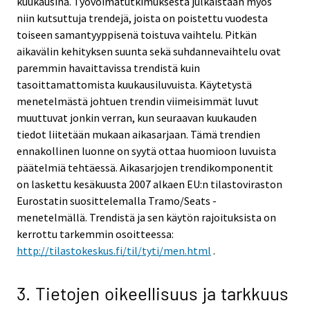
kuukausina. Työvoimatutkimuksesta julkaistaan myös
niin kutsuttuja trendejä, joista on poistettu vuodesta
toiseen samantyyppisenä toistuva vaihtelu. Pitkän
aikavälin kehityksen suunta sekä suhdannevaihtelu ovat
paremmin havaittavissa trendistä kuin
tasoittamattomista kuukausiluvuista. Käytetystä
menetelmästä johtuen trendin viimeisimmät luvut
muuttuvat jonkin verran, kun seuraavan kuukauden
tiedot liitetään mukaan aikasarjaan. Tämä trendien
ennakollinen luonne on syytä ottaa huomioon luvuista
päätelmiä tehtäessä. Aikasarjojen trendikomponentit
on laskettu kesäkuusta 2007 alkaen EU:n tilastoviraston
Eurostatin suosittelemalla Tramo/Seats -
menetelmällä. Trendistä ja sen käytön rajoituksista on
kerrottu tarkemmin osoitteessa:
http://tilastokeskus.fi/til/tyti/men.html
.
3. Tietojen oikeellisuus ja tarkkuus