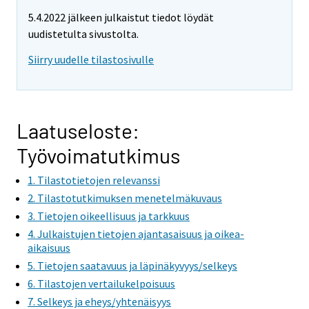
e
e
5.4.2022 jälkeen julkaistut tiedot löydät
m
m
uudistetulta sivustolta.
o
o
v
v
Siirry uudelle tilastosivulle
i
i
n
n
g
g
t
t
Laatuseloste:
o
o
Työvoimatutkimus
a
a
n
n
1. Tilastotietojen relevanssi
o
o
2. Tilastotutkimuksen menetelmäkuvaus
t
t
3. Tietojen oikeellisuus ja tarkkuus
h
h
4. Julkaistujen tietojen ajantasaisuus ja oikea-
e
e
aikaisuus
r
r
5. Tietojen saatavuus ja läpinäkyvyys/selkeys
s
s
6. Tilastojen vertailukelpoisuus
e
e
7. Selkeys ja eheys/yhtenäisyys
r
r