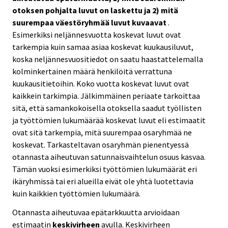
otoksen pohjalta luvut on laskettu ja 2) mitä
suurempaa väestöryhmää luvut kuvaavat
.
Esimerkiksi neljännesvuotta koskevat luvut ovat
tarkempia kuin samaa asiaa koskevat kuukausiluvut,
koska neljännesvuositiedot on saatu haastattelemalla
kolminkertainen määrä henkilöitä verrattuna
kuukausitietoihin. Koko vuotta koskevat luvut ovat
kaikkein tarkimpia. Jälkimmäinen periaate tarkoittaa
sitä, että samankokoisella otoksella saadut työllisten
ja työttömien lukumäärää koskevat luvut eli estimaatit
ovat sitä tarkempia, mitä suurempaa osaryhmää ne
koskevat. Tarkasteltavan osaryhmän pienentyessä
otannasta aiheutuvan satunnaisvaihtelun osuus kasvaa.
Tämän vuoksi esimerkiksi työttömien lukumäärät eri
ikäryhmissä tai eri alueilla eivät ole yhtä luotettavia
kuin kaikkien työttömien lukumäärä.
Otannasta aiheutuvaa epätarkkuutta arvioidaan
estimaatin
keskivirheen
avulla. Keskivirheen