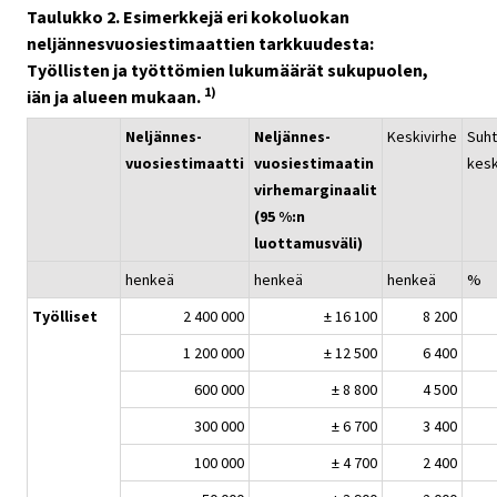
Taulukko 2. Esimerkkejä eri kokoluokan
neljännesvuosiestimaattien tarkkuudesta:
Työllisten ja työttömien lukumäärät sukupuolen,
1)
iän ja alueen mukaan.
Neljännes-
Neljännes-
Keskivirhe
Suht
vuosiestimaatti
vuosiestimaatin
kesk
virhemarginaalit
(95 %:n
luottamusväli)
henkeä
henkeä
henkeä
%
Työlliset
2 400 000
± 16 100
8 200
1 200 000
± 12 500
6 400
600 000
± 8 800
4 500
300 000
± 6 700
3 400
100 000
± 4 700
2 400