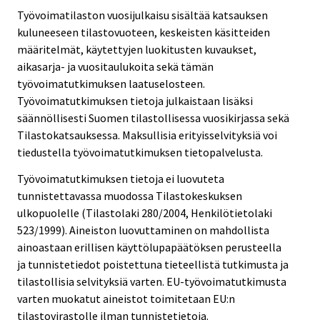
Työvoimatilaston vuosijulkaisu sisältää katsauksen
kuluneeseen tilastovuoteen, keskeisten käsitteiden
määritelmät, käytettyjen luokitusten kuvaukset,
aikasarja- ja vuositaulukoita sekä tämän
työvoimatutkimuksen laatuselosteen.
Työvoimatutkimuksen tietoja julkaistaan lisäksi
säännöllisesti Suomen tilastollisessa vuosikirjassa sekä
Tilastokatsauksessa. Maksullisia erityisselvityksiä voi
tiedustella työvoimatutkimuksen tietopalvelusta.
Työvoimatutkimuksen tietoja ei luovuteta
tunnistettavassa muodossa Tilastokeskuksen
ulkopuolelle (Tilastolaki 280/2004, Henkilötietolaki
523/1999). Aineiston luovuttaminen on mahdollista
ainoastaan erillisen käyttölupapäätöksen perusteella
ja tunnistetiedot poistettuna tieteellistä tutkimusta ja
tilastollisia selvityksiä varten. EU-työvoimatutkimusta
varten muokatut aineistot toimitetaan EU:n
tilastovirastolle ilman tunnistetietoja.