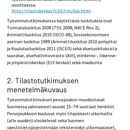
osoitteessa:
http://tilastokeskus.fi/til/tyti/kas.html
.
Työvoimatutkimuksessa käytettäviä luokituksia ovat
Toimialaluokitus 2008 (TOL 2008, NACE Rev. 2),
Ammattiluokitus 2010 (ISCO-08), Sosioekonomisen
aseman luokitus 1989 (Ammattiluokitus 2010 pohjalta)
ja Koulutusluokitus 2011 (ISCED) sekä alueluokituksista
suuralue, aluehallintovirasto (AVI), elinkeino-, liikenne-
ja ympäristökeskus (ELY-keskus) sekä maakunta.
2. Tilastotutkimuksen
menetelmäkuvaus
Työvoimatutkimuksen perusjoukon muodostavat
Suomessa vakinaisesti asuvat 15–74-vuotiaat henkilöt.
Perusjoukkoon kuuluvat myös tilapäisesti ulkomailla
(alle vuoden) oleskelevat sekä Suomen
väestötietojärjestelmään rekisteröidyt ulkomaalaiset,