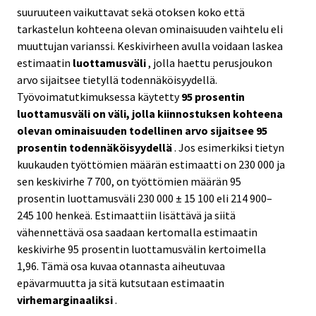
suuruuteen vaikuttavat sekä otoksen koko että
tarkastelun kohteena olevan ominaisuuden vaihtelu eli
muuttujan varianssi. Keskivirheen avulla voidaan laskea
estimaatin
luottamusväli
, jolla haettu perusjoukon
arvo sijaitsee tietyllä todennäköisyydellä.
Työvoimatutkimuksessa käytetty
95 prosentin
luottamusväli on väli, jolla kiinnostuksen kohteena
olevan ominaisuuden todellinen arvo sijaitsee 95
prosentin todennäköisyydellä
. Jos esimerkiksi tietyn
kuukauden työttömien määrän estimaatti on 230 000 ja
sen keskivirhe 7 700, on työttömien määrän 95
prosentin luottamusväli 230 000 ± 15 100 eli 214 900–
245 100 henkeä. Estimaattiin lisättävä ja siitä
vähennettävä osa saadaan kertomalla estimaatin
keskivirhe 95 prosentin luottamusvälin kertoimella
1,96. Tämä osa kuvaa otannasta aiheutuvaa
epävarmuutta ja sitä kutsutaan estimaatin
virhemarginaaliksi
.