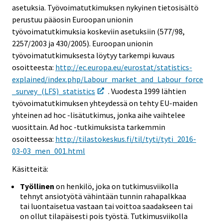
asetuksia. Työvoimatutkimuksen nykyinen tietosisältö
perustuu pääosin Euroopan unionin
työvoimatutkimuksia koskeviin asetuksiin (577/98,
2257/2003 ja 430/2005). Euroopan unionin
työvoimatutkimuksesta löytyy tarkempi kuvaus
osoitteesta:
http://ec.europa.eu/eurostat/statistics-
explained/index.php/Labour_market_and_Labour_force
_survey_(LFS)_statistics
. Vuodesta 1999 lähtien
työvoimatutkimuksen yhteydessä on tehty EU-maiden
yhteinen ad hoc -lisätutkimus, jonka aihe vaihtelee
vuosittain. Ad hoc -tutkimuksista tarkemmin
osoitteessa:
http://tilastokeskus.fi/til/tyti/tyti_2016-
03-03_men_001.html
Käsitteitä:
Työllinen
on henkilö, joka on tutkimusviikolla
tehnyt ansiotyötä vähintään tunnin rahapalkkaa
tai luontaisetua vastaan tai voittoa saadakseen tai
on ollut tilapäisesti pois työstä. Tutkimusviikolla