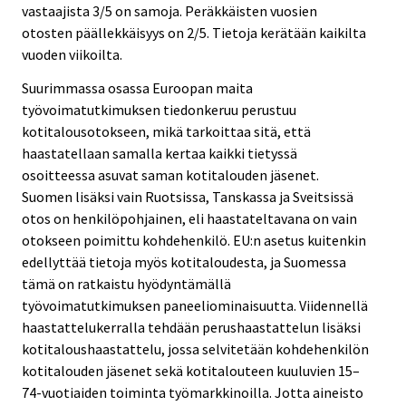
vastaajista 3/5 on samoja. Peräkkäisten vuosien
otosten päällekkäisyys on 2/5. Tietoja kerätään kaikilta
vuoden viikoilta.
Suurimmassa osassa Euroopan maita
työvoimatutkimuksen tiedonkeruu perustuu
kotitalousotokseen, mikä tarkoittaa sitä, että
haastatellaan samalla kertaa kaikki tietyssä
osoitteessa asuvat saman kotitalouden jäsenet.
Suomen lisäksi vain Ruotsissa, Tanskassa ja Sveitsissä
otos on henkilöpohjainen, eli haastateltavana on vain
otokseen poimittu kohdehenkilö. EU:n asetus kuitenkin
edellyttää tietoja myös kotitaloudesta, ja Suomessa
tämä on ratkaistu hyödyntämällä
työvoimatutkimuksen paneeliominaisuutta. Viidennellä
haastattelukerralla tehdään perushaastattelun lisäksi
kotitaloushaastattelu, jossa selvitetään kohdehenkilön
kotitalouden jäsenet sekä kotitalouteen kuuluvien 15–
74-vuotiaiden toiminta työmarkkinoilla. Jotta aineisto