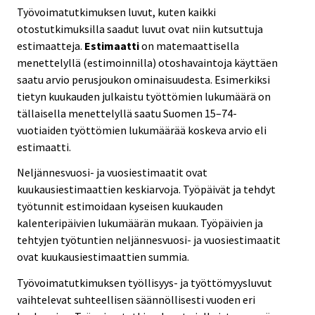
Työvoimatutkimuksen luvut, kuten kaikki
otostutkimuksilla saadut luvut ovat niin kutsuttuja
estimaatteja.
Estimaatti
on matemaattisella
menettelyllä (estimoinnilla) otoshavaintoja käyttäen
saatu arvio perusjoukon ominaisuudesta. Esimerkiksi
tietyn kuukauden julkaistu työttömien lukumäärä on
tällaisella menettelyllä saatu Suomen 15–74-
vuotiaiden työttömien lukumäärää koskeva arvio eli
estimaatti.
Neljännesvuosi- ja vuosiestimaatit ovat
kuukausiestimaattien keskiarvoja. Työpäivät ja tehdyt
työtunnit estimoidaan kyseisen kuukauden
kalenteripäivien lukumäärän mukaan. Työpäivien ja
tehtyjen työtuntien neljännesvuosi- ja vuosiestimaatit
ovat kuukausiestimaattien summia.
Työvoimatutkimuksen työllisyys- ja työttömyysluvut
vaihtelevat suhteellisen säännöllisesti vuoden eri