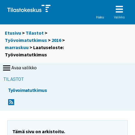
Valikko
Haku
Etusivu
>
Tilastot
>
Työvoimatutkimus
>
2016
>
marraskuu
> Laatuseloste:
Työvoimatutkimus
Avaa valikko
TILASTOT
Työvoimatutkimus
Y
Y
o
o
u
u
a
a
r
r
Tämä sivu on arkistoitu.