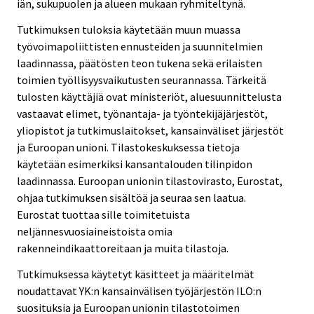
iän, sukupuolen ja alueen mukaan ryhmiteltynä.
Tutkimuksen tuloksia käytetään muun muassa
työvoimapoliittisten ennusteiden ja suunnitelmien
laadinnassa, päätösten teon tukena sekä erilaisten
toimien työllisyysvaikutusten seurannassa. Tärkeitä
tulosten käyttäjiä ovat ministeriöt, aluesuunnittelusta
vastaavat elimet, työnantaja- ja työntekijäjärjestöt,
yliopistot ja tutkimuslaitokset, kansainväliset järjestöt
ja Euroopan unioni. Tilastokeskuksessa tietoja
käytetään esimerkiksi kansantalouden tilinpidon
laadinnassa. Euroopan unionin tilastovirasto, Eurostat,
ohjaa tutkimuksen sisältöä ja seuraa sen laatua.
Eurostat tuottaa sille toimitetuista
neljännesvuosiaineistoista omia
rakenneindikaattoreitaan ja muita tilastoja.
Tutkimuksessa käytetyt käsitteet ja määritelmät
noudattavat YK:n kansainvälisen työjärjestön ILO:n
suosituksia ja Euroopan unionin tilastotoimen