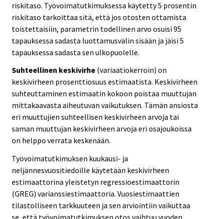
riskitaso. Työvoimatutkimuksessa käytetty 5 prosentin
riskitaso tarkoittaa sitä, että jos otosten ottamista
toistettaisiin, parametrin todellinen arvo osuisi 95
tapauksessa sadasta luottamusvälin sisään ja jäisi 5
tapauksessa sadasta sen ulkopuolelle.
Suhteellinen keskivirhe
(variaatiokerroin) on
keskivirheen prosenttiosuus estimaatista. Keskivirheen
suhteuttaminen estimaatin kokoon poistaa muuttujan
mittakaavasta aiheutuvan vaikutuksen. Tämän ansiosta
eri muuttujien suhteellisen keskivirheen arvoja tai
saman muuttujan keskivirheen arvoja eri osajoukoissa
on helppo verrata keskenään.
Työvoimatutkimuksen kuukausi- ja
neljännesvuositiedoille käytetään keskivirheen
estimaattorina yleistetyn regressioestimaattorin
(GREG) varianssiestimaattoria. Vuosiestimaattien
tilastolliseen tarkkuuteen ja sen arviointiin vaikuttaa
se, että työvoimatutkimuksen otos vaihtuu vuoden