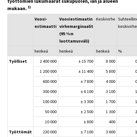
työttömien lukumäärät sukupuolen, iän ja alueen
1)
mukaan.
Vuosi-
Vuosiestimaatin
Keskivirhe
Suhteellin
estimaatti
virhemarginaalit
keskivirhe
(95 %:n
luottamusväli)
henkeä
henkeä
henkeä
%
Työlliset
2 400 000
± 15 700
8 000
0
1 200 000
± 11 400
5 800
0
600 000
± 7 800
4 000
0
300 000
± 6 100
3 100
1
100 000
± 3 300
1 700
1
50 000
± 2 500
1 300
2
10 000
± 800
400
4
Työttömät
230 000
± 7 100
3 600
1