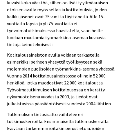
kuvaisi koko väestöä, siihen on lisätty ylimääräisen
otoksen avulla myös sellaisia kotitalouksia, joiden
kaikki jäsenet ovat 75 vuotta täyttäneitä. Alle 15-
vuotiaita lapsia ja yli 75-vuotiaita ei
työvoimatutkimuksessa haastatella, vaan heille
luodaan muutamia työmarkkina-asemaa kuvaavia
tietoja keinotekoisesti.
Kotitalousaineiston avulla voidaan tarkastella
esimerkiksi perheen yhteyttä työllisyyteen sekä
molempien puolisoiden työmarkkina-asemaa yhdessä.
Vuonna 2014 kotitalousaineistossa oli noin 52 000
henkilöä, jotka muodostivat 22 000 kotitaloutta.
Työvoimatutkimuksen kotitalousosaa on kerätty
nykymuotoisena vuodesta 2003, ja tiedot ovat
julkaistavissa pääsääntöisesti vuodesta 2004 lähtien.
Tutkimuksen tietosisältö vaihtelee eri
tutkimuskerroilla. Ensimmäisellä tutkimuskerralla
kysytään tarkemmin joitakin perustietoja, joiden