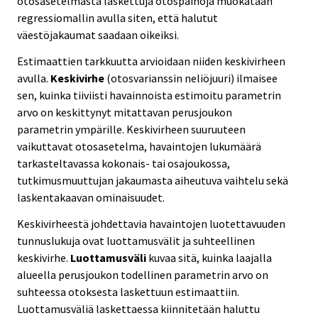
otosasetelmasta laskettuja otospainoja muokataan
regressiomallin avulla siten, että halutut
väestöjakaumat saadaan oikeiksi.
Estimaattien tarkkuutta arvioidaan niiden keskivirheen
avulla.
Keskivirhe
(otosvarianssin neliöjuuri) ilmaisee
sen, kuinka tiiviisti havainnoista estimoitu parametrin
arvo on keskittynyt mitattavan perusjoukon
parametrin ympärille. Keskivirheen suuruuteen
vaikuttavat otosasetelma, havaintojen lukumäärä
tarkasteltavassa kokonais- tai osajoukossa,
tutkimusmuuttujan jakaumasta aiheutuva vaihtelu sekä
laskentakaavan ominaisuudet.
Keskivirheestä johdettavia havaintojen luotettavuuden
tunnuslukuja ovat luottamusvälit ja suhteellinen
keskivirhe.
Luottamusväli
kuvaa sitä, kuinka laajalla
alueella perusjoukon todellinen parametrin arvo on
suhteessa otoksesta laskettuun estimaattiin.
Luottamusväliä laskettaessa kiinnitetään haluttu