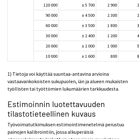
120 000
± 5 700
2 900
2
90 000
± 4 500
2 300
2
60 000
± 3 500
1 800
3
30 000
± 2 400
1 200
4
20 000
± 2 000
1 000
5
10 000
± 1 600
800
8
1) Tietoja voi käyttää suuntaa-antavina arvioina
vastaavankokoisten sukupuolen, iän ja alueen mukaisten
työllisten tai työttömien lukumäärien tarkkuudesta.
Estimoinnin luotettavuuden
tilastotieteellinen kuvaus
Työvoimatutkimuksen estimointimenetelmä perustuu
painojen kalibrointiin, jossa alkuperäisiä