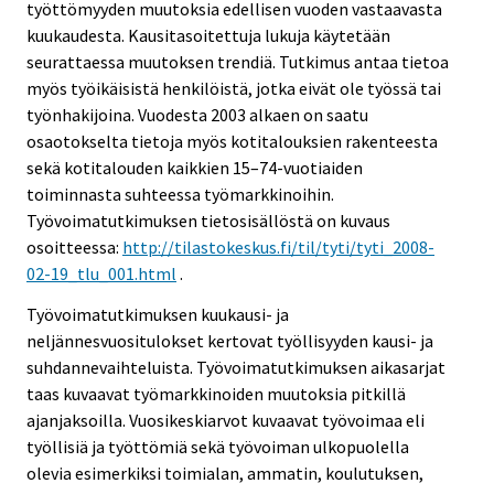
työttömyyden muutoksia edellisen vuoden vastaavasta
kuukaudesta. Kausitasoitettuja lukuja käytetään
seurattaessa muutoksen trendiä. Tutkimus antaa tietoa
myös työikäisistä henkilöistä, jotka eivät ole työssä tai
työnhakijoina. Vuodesta 2003 alkaen on saatu
osaotokselta tietoja myös kotitalouksien rakenteesta
sekä kotitalouden kaikkien 15–74-vuotiaiden
toiminnasta suhteessa työmarkkinoihin.
Työvoimatutkimuksen tietosisällöstä on kuvaus
osoitteessa:
http://tilastokeskus.fi/til/tyti/tyti_2008-
02-19_tlu_001.html
.
Työvoimatutkimuksen kuukausi- ja
neljännesvuositulokset kertovat työllisyyden kausi- ja
suhdannevaihteluista. Työvoimatutkimuksen aikasarjat
taas kuvaavat työmarkkinoiden muutoksia pitkillä
ajanjaksoilla. Vuosikeskiarvot kuvaavat työvoimaa eli
työllisiä ja työttömiä sekä työvoiman ulkopuolella
olevia esimerkiksi toimialan, ammatin, koulutuksen,