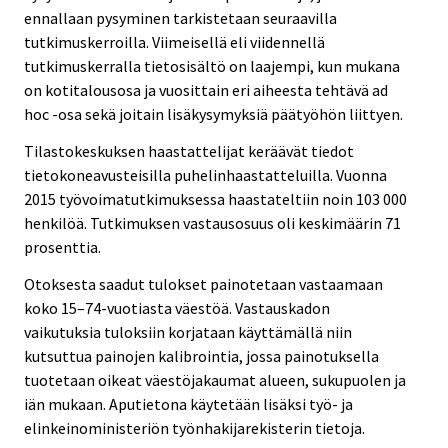
ennallaan pysyminen tarkistetaan seuraavilla
tutkimuskerroilla. Viimeisellä eli viidennellä
tutkimuskerralla tietosisältö on laajempi, kun mukana
on kotitalousosa ja vuosittain eri aiheesta tehtävä ad
hoc -osa sekä joitain lisäkysymyksiä päätyöhön liittyen.
Tilastokeskuksen haastattelijat keräävät tiedot
tietokoneavusteisilla puhelinhaastatteluilla. Vuonna
2015 työvoimatutkimuksessa haastateltiin noin 103 000
henkilöä. Tutkimuksen vastausosuus oli keskimäärin 71
prosenttia.
Otoksesta saadut tulokset painotetaan vastaamaan
koko 15–74-vuotiasta väestöä. Vastauskadon
vaikutuksia tuloksiin korjataan käyttämällä niin
kutsuttua painojen kalibrointia, jossa painotuksella
tuotetaan oikeat väestöjakaumat alueen, sukupuolen ja
iän mukaan. Aputietona käytetään lisäksi työ- ja
elinkeinoministeriön työnhakijarekisterin tietoja.