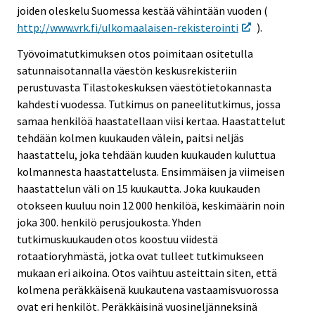
joiden oleskelu Suomessa kestää vähintään vuoden (
http://www.vrk.fi/ulkomaalaisen-rekisterointi
).
Työvoimatutkimuksen otos poimitaan ositetulla
satunnaisotannalla väestön keskusrekisteriin
perustuvasta Tilastokeskuksen väestötietokannasta
kahdesti vuodessa. Tutkimus on paneelitutkimus, jossa
samaa henkilöä haastatellaan viisi kertaa. Haastattelut
tehdään kolmen kuukauden välein, paitsi neljäs
haastattelu, joka tehdään kuuden kuukauden kuluttua
kolmannesta haastattelusta. Ensimmäisen ja viimeisen
haastattelun väli on 15 kuukautta. Joka kuukauden
otokseen kuuluu noin 12 000 henkilöä, keskimäärin noin
joka 300. henkilö perusjoukosta. Yhden
tutkimuskuukauden otos koostuu viidestä
rotaatioryhmästä, jotka ovat tulleet tutkimukseen
mukaan eri aikoina. Otos vaihtuu asteittain siten, että
kolmena peräkkäisenä kuukautena vastaamisvuorossa
ovat eri henkilöt. Peräkkäisinä vuosineljänneksinä