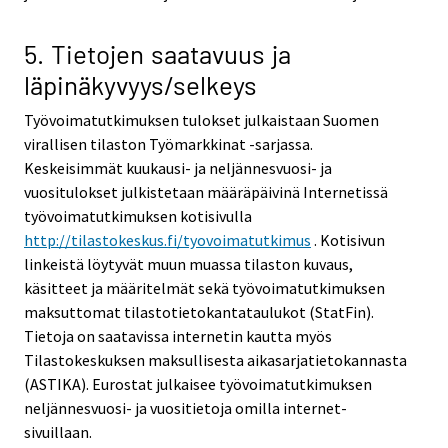
5. Tietojen saatavuus ja
läpinäkyvyys/selkeys
Työvoimatutkimuksen tulokset julkaistaan Suomen
virallisen tilaston Työmarkkinat -sarjassa.
Keskeisimmät kuukausi- ja neljännesvuosi- ja
vuositulokset julkistetaan määräpäivinä Internetissä
työvoimatutkimuksen kotisivulla
http://tilastokeskus.fi/tyovoimatutkimus
. Kotisivun
linkeistä löytyvät muun muassa tilaston kuvaus,
käsitteet ja määritelmät sekä työvoimatutkimuksen
maksuttomat tilastotietokantataulukot (StatFin).
Tietoja on saatavissa internetin kautta myös
Tilastokeskuksen maksullisesta aikasarjatietokannasta
(ASTIKA). Eurostat julkaisee työvoimatutkimuksen
neljännesvuosi- ja vuositietoja omilla internet-
sivuillaan.