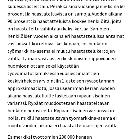
kuluessa asteittain. Peräkkäisinä vuosineljänneksinä 60
prosenttia haastateltavista on samoja. Vuoden aikana
90 prosenttia haastatteluista koskee henkilöitä, joita
on haastateltu vähintään kaksi kertaa. Samojen
henkilöiden vuoden aikana eri haastatteluissa antamat
vastaukset korreloivat keskenään, jos henkilön
työmarkkina-asema ei muutu haastattelukertojen
välillä. Tämän vastausten keskinäisen riippuvuuden
huomioon ottamiseksi käytetään
työvoimatutkimuksessa vuosiestimaattien
keskivirheiden arviointiin 1-asteisen ryväsotannan
approksimaatiota, jossa useamman kerran vuoden
aikana haastatelluille lasketaan rypään sisäinen
varianssi. Rypäät muodostetaan haastateltavan
henkilön perusteella. Rypään sisäinen varianssi on
nolla, mikäli haastateltavan työmarkkina-asema ei
muutu vuoden aikana eri haastattelukertojen välillä.
Esimerkiksi työttömien 230 000 hengen