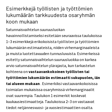
Esimerkkejä työllisten ja työttömien
lukumäärän tarkkuudesta osaryhmän
koon mukaan
Satunnaisvaihtelun suuruusluokan
havainnollistamiseksi esitetään seuraavissa taulukoissa
1–3 esimerkkejä erikokoisista työllisten ja työttömien
lukumäärän estimaateista, niiden virhemarginaaleista
ja muista luotettavuuden tunnusluvuista. Esimerkeissä
esitetty satunnaisvaihtelun suuruusluokka on karkea
arvio satunnaisvaihtelun ylärajasta, kun tarkastelun
kohteena on
vastaavankokoinen työllisten tai
työttömien lukumäärän estimaatti sukupuolen, iän
tai alueen mukaan
. Esimerkiksi vastaavankokoisissa
toimialan mukaisissa osaryhmissä virhemarginaalit
ovat suurempia. Taulukon 1 esimerkit koskevat
kuukausiestimaatteja. Taulukoissa 2–3 on vastaavat
tiedot neljännesvuosi- ja vuosiestimaattien osalta.