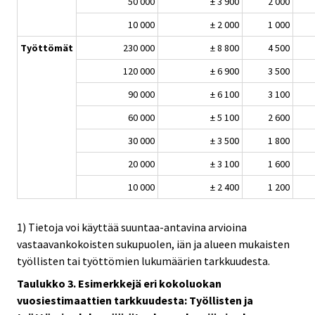
50 000
± 3 900
2 000
10 000
± 2 000
1 000
Työttömät
230 000
± 8 800
4 500
120 000
± 6 900
3 500
90 000
± 6 100
3 100
60 000
± 5 100
2 600
30 000
± 3 500
1 800
20 000
± 3 100
1 600
10 000
± 2 400
1 200
1) Tietoja voi käyttää suuntaa-antavina arvioina
vastaavankokoisten sukupuolen, iän ja alueen mukaisten
työllisten tai työttömien lukumäärien tarkkuudesta.
Taulukko 3. Esimerkkejä eri kokoluokan
vuosiestimaattien tarkkuudesta: Työllisten ja