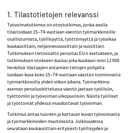
v
v
i
i
1. Tilastotietojen relevanssi
c
c
Työvoimatutkimus on otostutkimus, jonka avulla
e
e
tilastoidaan 15–74-vuotiaan väestön työmarkkinoille
.
.
osallistumista, työllisyyttä, työttömyyttä ja työaikaa
kuukausittain, neljännesvuosittain ja vuosittain.
Tutkimuksen tietosisältö perustuu EU:n asetukseen, ja
tutkimuksen otokseen kuuluu joka kuukausi noin 12 000
henkilöä. Vastaajien antamien tietojen pohjalta
luodaan kuva koko 15–74-vuotiaan väestön toiminnasta
työmarkkinoilla yhden viikon aikana. Työmarkkina-
aseman perusluokittelussa väestö jaetaan työllisiin,
työttömiin ja työvoiman ulkopuolisiin. Näistä työlliset
ja työttömät yhdessä muodostavat työvoiman.
Tutkimus antaa tuoreen ja kattavan kuvan työvoimasta
ja työmarkkinoiden muutoksista. Julkisuudessa
seurataan kuukausittain erityisesti työllisyyden ja