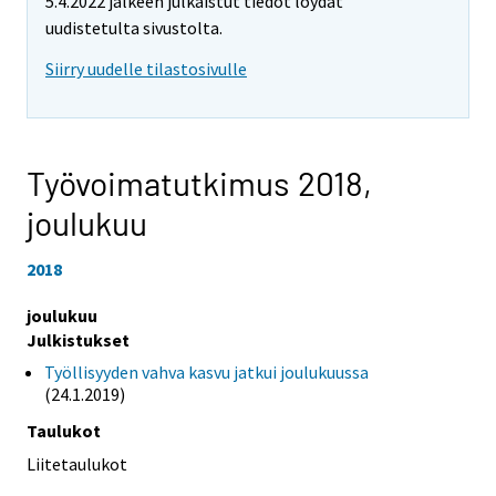
5.4.2022 jälkeen julkaistut tiedot löydät
uudistetulta sivustolta.
Siirry uudelle tilastosivulle
Työvoimatutkimus 2018,
joulukuu
2018
joulukuu
Julkistukset
Työllisyyden vahva kasvu jatkui joulukuussa
(24.1.2019)
Taulukot
Liitetaulukot