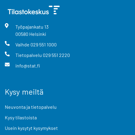
Työpajankatu
13
00580
Helsinki
Vaihde
029 551 1000
Tietopalvelu
029 551 2220
info@stat.fi
Kysy meiltä
Neuvonta ja tietopalvelu
Kysy tilastoista
Usein kysytyt kysymykset