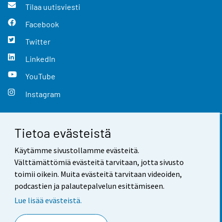
Tilaa uutisviesti
Facebook
Twitter
LinkedIn
YouTube
Instagram
Tietoa evästeistä
Yhteystiedot
Käytämme sivustollamme evästeitä.
Palaute
Välttämättömiä evästeitä tarvitaan, jotta sivusto
toimii oikein. Muita evästeitä tarvitaan videoiden,
Käyttöehdot
podcastien ja palautepalvelun esittämiseen.
Tietosuoja
Lue lisää evästeistä.
Saavutettavuus