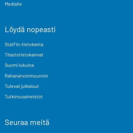
Medialle
Löydä nopeasti
StatFin-tietokanta
Tilastotietokannat
Suomi lukuina
Rahanarvonmuunnin
Tulevat julkaisut
Tutkimusaineistot
Seuraa meitä