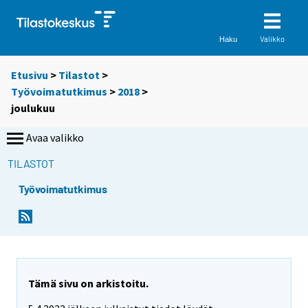
Valikko
Haku
Etusivu
>
Tilastot
>
Työvoimatutkimus
>
2018
>
joulukuu
Avaa valikko
TILASTOT
Työvoimatutkimus
Tämä sivu on arkistoitu.