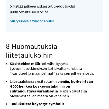
5.4.2022 jälkeen julkaistut tiedot löydät
uudistetulta sivustolta.
Siirry uudelle tilastosivulle
8 Huomautuksia
liitetaulukoihin
Käsitteiden määritelmät
löytyvät
työvoimatutkimuksen kotisivulta kohdasta
”Käsitteet ja määritelmät” sekä sen pdf-versiosta.
Liitetaulukoissa esitettäviin
pieniin, korkeintaan
4 000 henkeä koskeviin lukuihin on
suhtauduttava varauksella
. Niiden taustalla
oleva vastaajien määrä on vähäinen.
Taulukoissa käytetyt symbolit