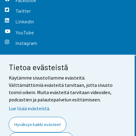
Facebook
Twitter
LinkedIn
YouTube
Instagram
Tietoa evästeistä
Yhteystiedot
Käytämme sivustollamme evästeitä.
Palaute
Välttämättömiä evästeitä tarvitaan, jotta sivusto
toimii oikein. Muita evästeitä tarvitaan videoiden,
Käyttöehdot
podcastien ja palautepalvelun esittämiseen.
Tietosuoja
Lue lisää evästeistä.
Saavutettavuus
Hyväksyn kaikki evästeet
Tietoa sivustosta