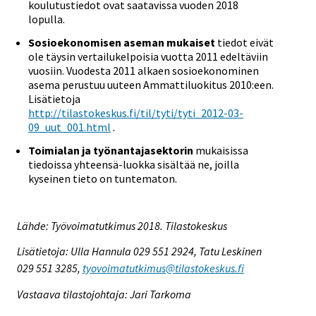
koulutustiedot ovat saatavissa vuoden 2018
lopulla.
Sosioekonomisen aseman mukaiset
tiedot eivät
ole täysin vertailukelpoisia vuotta 2011 edeltäviin
vuosiin. Vuodesta 2011 alkaen sosioekonominen
asema perustuu uuteen Ammattiluokitus 2010:een.
Lisätietoja
http://tilastokeskus.fi/til/tyti/tyti_2012-03-
09_uut_001.html
.
Toimialan ja työnantajasektorin
mukaisissa
tiedoissa yhteensä-luokka sisältää ne, joilla
kyseinen tieto on tuntematon.
Lähde: Työvoimatutkimus 2018. Tilastokeskus
Lisätietoja: Ulla Hannula 029 551 2924, Tatu Leskinen
029 551 3285,
tyovoimatutkimus@tilastokeskus.fi
Vastaava tilastojohtaja: Jari Tarkoma