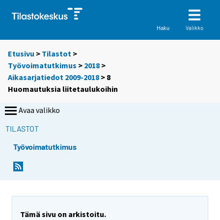
Valikko
Haku
Etusivu
>
Tilastot
>
Työvoimatutkimus
>
2018
>
Aikasarjatiedot 2009-2018
> 8
Huomautuksia liitetaulukoihin
Avaa valikko
TILASTOT
Työvoimatutkimus
Tämä sivu on arkistoitu.