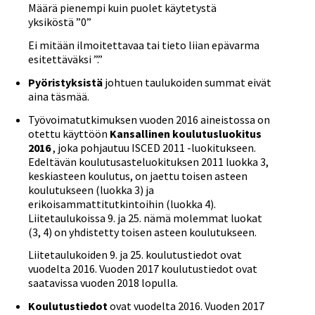
Määrä pienempi kuin puolet käytetystä
yksiköstä ”0”
Ei mitään ilmoitettavaa tai tieto liian epävarma
esitettäväksi ”.”
Pyöristyksistä
johtuen taulukoiden summat eivät
aina täsmää.
Työvoimatutkimuksen vuoden 2016 aineistossa on
otettu käyttöön
Kansallinen koulutusluokitus
2016
, joka pohjautuu ISCED 2011 -luokitukseen.
Edeltävän koulutusasteluokituksen 2011 luokka 3,
keskiasteen koulutus, on jaettu toisen asteen
koulutukseen (luokka 3) ja
erikoisammattitutkintoihin (luokka 4).
Liitetaulukoissa 9. ja 25. nämä molemmat luokat
(3, 4) on yhdistetty toisen asteen koulutukseen.
Liitetaulukoiden 9. ja 25. koulutustiedot ovat
vuodelta 2016. Vuoden 2017 koulutustiedot ovat
saatavissa vuoden 2018 lopulla.
Koulutustiedot
ovat vuodelta 2016. Vuoden 2017