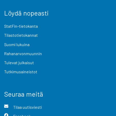
Löydä nopeasti
StatFin-tietokanta
Tilastotietokannat
Suomi lukuina
Rahanarvonmuunnin
Tulevat julkaisut
Tutkimusaineistot
Seuraa meitä
Tilaa uutisviesti