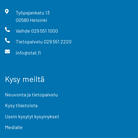
Työpajankatu
13
00580
Helsinki
Vaihde
029 551 1000
Tietopalvelu
029 551 2220
info@stat.fi
Kysy meiltä
Neuvonta ja tietopalvelu
Kysy tilastoista
Usein kysytyt kysymykset
Medialle