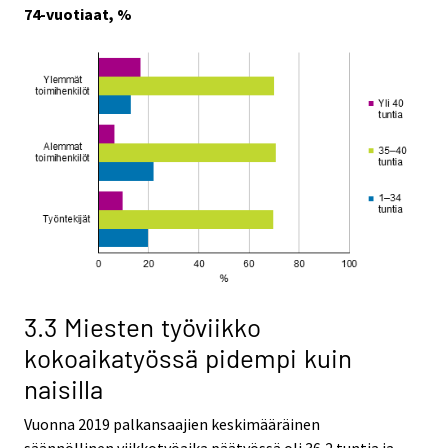
74-vuotiaat, %
3.3 Miesten työviikko
kokoaikatyössä pidempi kuin
naisilla
Vuonna 2019 palkansaajien keskimääräinen
säännöllinen viikkotyöaika päätyössä oli 36,2 tuntia ja