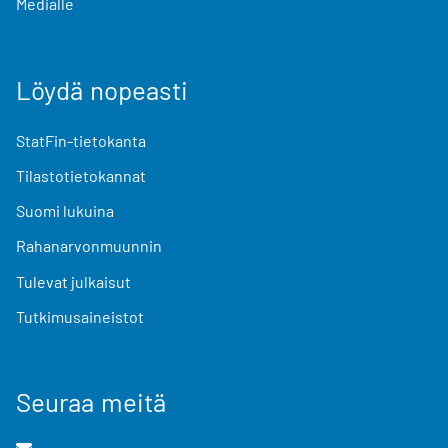
Medialle
Löydä nopeasti
StatFin-tietokanta
Tilastotietokannat
Suomi lukuina
Rahanarvonmuunnin
Tulevat julkaisut
Tutkimusaineistot
Seuraa meitä