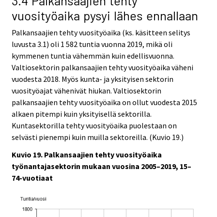
3.4 Palkansaajien tehty
vuosityöaika pysyi lähes ennallaan
Palkansaajien tehty vuosityöaika (ks. käsitteen selitys
luvusta 3.1) oli 1 582 tuntia vuonna 2019, mikä oli
kymmenen tuntia vähemmän kuin edellisvuonna.
Valtiosektorin palkansaajien tehty vuosityöaika väheni
vuodesta 2018. Myös kunta- ja yksityisen sektorin
vuosityöajat vähenivät hiukan. Valtiosektorin
palkansaajien tehty vuosityöaika on ollut vuodesta 2015
alkaen pitempi kuin yksityisellä sektorilla.
Kuntasektorilla tehty vuosityöaika puolestaan on
selvästi pienempi kuin muilla sektoreilla. (Kuvio 19.)
Kuvio 19. Palkansaajien tehty vuosityöaika
työnantajasektorin mukaan vuosina 2005–2019, 15–
74-vuotiaat