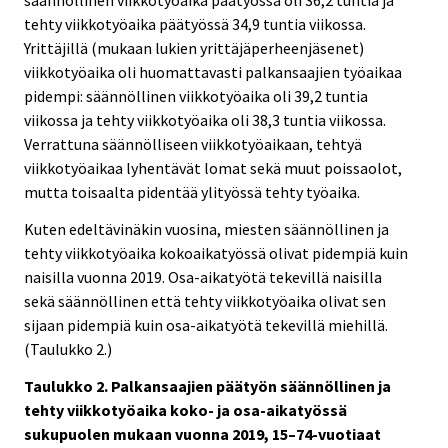
tehty viikkotyöaika päätyössä 34,9 tuntia viikossa.
Yrittäjillä (mukaan lukien yrittäjäperheenjäsenet)
viikkotyöaika oli huomattavasti palkansaajien työaikaa
pidempi: säännöllinen viikkotyöaika oli 39,2 tuntia
viikossa ja tehty viikkotyöaika oli 38,3 tuntia viikossa.
Verrattuna säännölliseen viikkotyöaikaan, tehtyä
viikkotyöaikaa lyhentävät lomat sekä muut poissaolot,
mutta toisaalta pidentää ylityössä tehty työaika.
Kuten edeltävinäkin vuosina, miesten säännöllinen ja
tehty viikkotyöaika kokoaikatyössä olivat pidempiä kuin
naisilla vuonna 2019. Osa-aikatyötä tekevillä naisilla
sekä säännöllinen että tehty viikkotyöaika olivat sen
sijaan pidempiä kuin osa-aikatyötä tekevillä miehillä.
(Taulukko 2.)
Taulukko 2. Palkansaajien päätyön säännöllinen ja
tehty viikkotyöaika koko- ja osa-aikatyössä
sukupuolen mukaan vuonna 2019, 15–74-vuotiaat