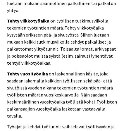
luetaan mukaan säännöllinen palkallinen tai palkaton
ylityö.
Tehty viikkotyöaika
on työllisen tutkimusviikolla
tekemien työtuntien määrä. Tehty viikkotyöaika
kysytään erikseen pää- ja sivutyöstä. Siihen luetaan
mukaan kaikki tutkimusviikolla tehdyt palkalliset ja
palkattomat ylityötunnit. Toisaalta lomat, arkivapaat
ja poissaolot muista syistä (esim. sairaus) lyhentävät
tehtyä viikkotyöaikaa.
Tehty vuosityöaika
on laskennallinen käsite, joka
saadaan jakamalla kaikkien työllisten sekä pää- että
sivutöissä vuoden aikana tekemien työtuntien määrä
työllisten määrän vuosikeskiarvolla. Näin saadaan
keskimääräinen vuosityöaika työllistä kohti. Työllisten
palkansaajien vuosityöaika lasketaan vastaavalla
tavalla.
Työajat ja tehdyt työtunnit vaihtelevat työllisyyden ja