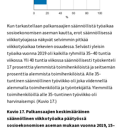
Kun tarkastellaan palkansaajien säännöllistä työaikaa
sosioekonomisen aseman kautta, erot säännöllisessä
viikkotyöajassa näkyvät selvimmin pitkää
viikkotyöaikaa tekevien osuudessa. Selvästi yleisin
työaika vuonna 2019 oli kaikilla ryhmillä 35–40 tuntia
viikossa. Yli 40 tuntia viikossa säännöllisesti työskenteli
17 prosenttia ylemmistä toimihenkilöistä ja seitsemän
prosenttia alemmista toimihenkilöistä. Alle 35-
tuntinen säännöllinen työviikko oli joka viidennellä
alemmalla toimihenkilöllä ja työntekijällä. Ylemmillä
toimihenkilöillä alle 35-tuntinen työviikko oli
harvinaisempi. (Kuvio 17.)
Kuvio 17. Palkansaajien keskimääräinen
säännöllinen viikkotyöaika päätyössä
sosioekonomisen aseman mukaan vuonna 2019, 15–