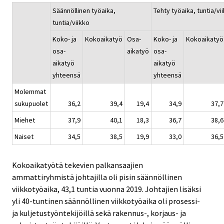
Säännöllinen työaika,
Tehty työaika, tuntia/vi
tuntia/viikko
Koko- ja
Kokoaikatyö
Osa-
Koko- ja
Kokoaikatyö
osa-
aikatyö
osa-
aikatyö
aikatyö
yhteensä
yhteensä
Molemmat
sukupuolet
36,2
39,4
19,4
34,9
37,7
Miehet
37,9
40,1
18,3
36,7
38,6
Naiset
34,5
38,5
19,9
33,0
36,5
Kokoaikatyötä tekevien palkansaajien
ammattiryhmistä johtajilla oli pisin säännöllinen
viikkotyöaika, 43,1 tuntia vuonna 2019. Johtajien lisäksi
yli 40-tuntinen säännöllinen viikkotyöaika oli prosessi-
ja kuljetustyöntekijöillä sekä rakennus-, korjaus- ja