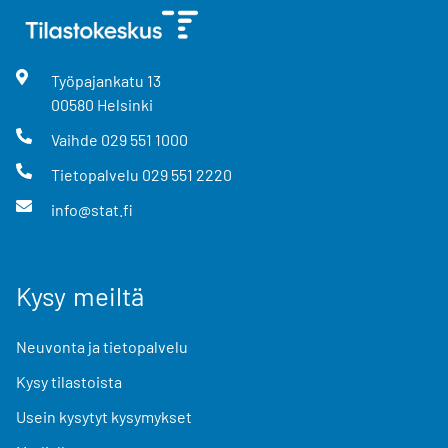
Työpajankatu
13
00580
Helsinki
Vaihde
029 551 1000
Tietopalvelu
029 551 2220
info@stat.fi
Kysy meiltä
Neuvonta ja tietopalvelu
Kysy tilastoista
Usein kysytyt kysymykset