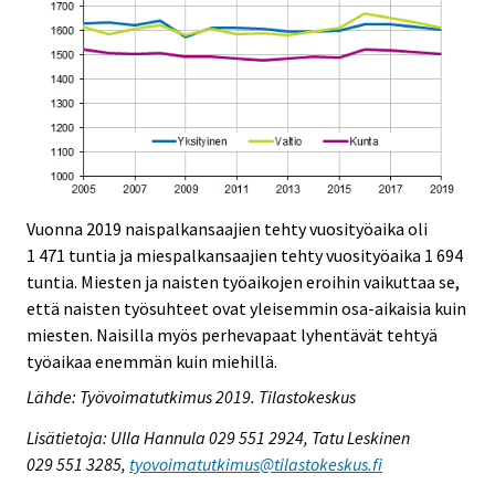
Vuonna 2019 naispalkansaajien tehty vuosityöaika oli
1 471 tuntia ja miespalkansaajien tehty vuosityöaika 1 694
tuntia. Miesten ja naisten työaikojen eroihin vaikuttaa se,
että naisten työsuhteet ovat yleisemmin osa-aikaisia kuin
miesten. Naisilla myös perhevapaat lyhentävät tehtyä
työaikaa enemmän kuin miehillä.
Lähde: Työvoimatutkimus 2019. Tilastokeskus
Lisätietoja: Ulla Hannula 029 551 2924, Tatu Leskinen
029 551 3285,
tyovoimatutkimus@tilastokeskus.fi