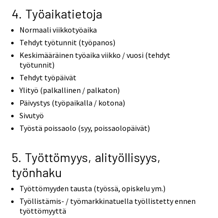
4. Työaikatietoja
Normaali viikkotyöaika
Tehdyt työtunnit (työpanos)
Keskimääräinen työaika viikko / vuosi (tehdyt
työtunnit)
Tehdyt työpäivät
Ylityö (palkallinen / palkaton)
Päivystys (työpaikalla / kotona)
Sivutyö
Työstä poissaolo (syy, poissaolopäivät)
5. Työttömyys, alityöllisyys,
työnhaku
Työttömyyden tausta (työssä, opiskelu ym.)
Työllistämis- / työmarkkinatuella työllistetty ennen
työttömyyttä