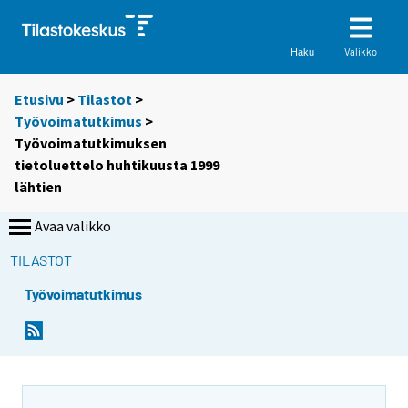
Valikko
Haku
Etusivu
>
Tilastot
>
Työvoimatutkimus
>
Työvoimatutkimuksen
tietoluettelo huhtikuusta 1999
lähtien
Avaa valikko
TILASTOT
Työvoimatutkimus