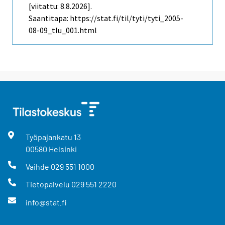
[viitattu: 8.8.2026].
Saantitapa: https://stat.fi/til/tyti/tyti_2005-
08-09_tlu_001.html
Työpajankatu
13
00580
Helsinki
Vaihde
029 551 1000
Tietopalvelu
029 551 2220
info@stat.fi