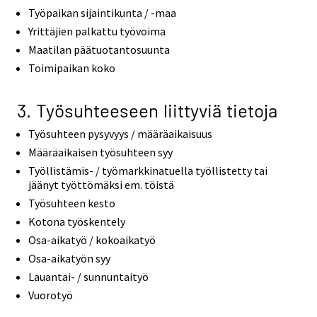
Työpaikan sijaintikunta / -maa
Yrittäjien palkattu työvoima
Maatilan päätuotantosuunta
Toimipaikan koko
3. Työsuhteeseen liittyviä tietoja
Työsuhteen pysyvyys / määräaikaisuus
Määräaikaisen työsuhteen syy
Työllistämis- / työmarkkinatuella työllistetty tai
jäänyt työttömäksi em. töistä
Työsuhteen kesto
Kotona työskentely
Osa-aikatyö / kokoaikatyö
Osa-aikatyön syy
Lauantai- / sunnuntaityö
Vuorotyö