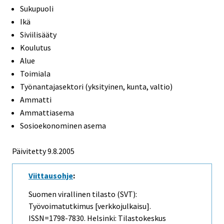
Sukupuoli
Ikä
Siviilisääty
Koulutus
Alue
Toimiala
Työnantajasektori (yksityinen, kunta, valtio)
Ammatti
Ammattiasema
Sosioekonominen asema
Päivitetty
9.8.2005
Viittausohje
:
Suomen virallinen tilasto (SVT):
Työvoimatutkimus [verkkojulkaisu].
ISSN=1798-7830. Helsinki: Tilastokeskus