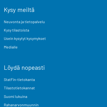
Kysy meiltä
Neuvonta ja tietopalvelu
Kysy tilastoista
Usein kysytyt kysymykset
Medialle
Löydä nopeasti
StatFin-tietokanta
Tilastotietokannat
Suomi lukuina
Rahanarvonmuunnin