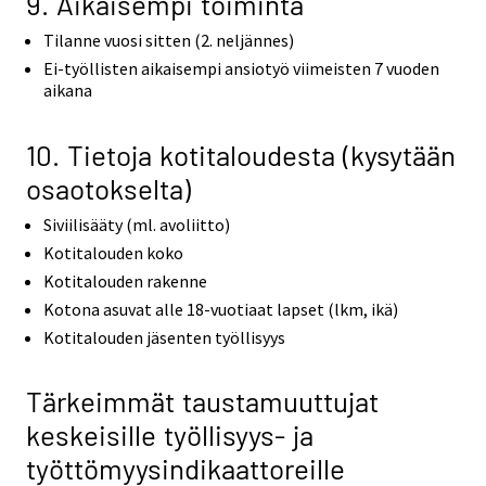
9. Aikaisempi toiminta
Tilanne vuosi sitten (2. neljännes)
Ei-työllisten aikaisempi ansiotyö viimeisten 7 vuoden
aikana
10. Tietoja kotitaloudesta (kysytään
osaotokselta)
Siviilisääty (ml. avoliitto)
Kotitalouden koko
Kotitalouden rakenne
Kotona asuvat alle 18-vuotiaat lapset (lkm, ikä)
Kotitalouden jäsenten työllisyys
Tärkeimmät taustamuuttujat
keskeisille työllisyys- ja
työttömyysindikaattoreille