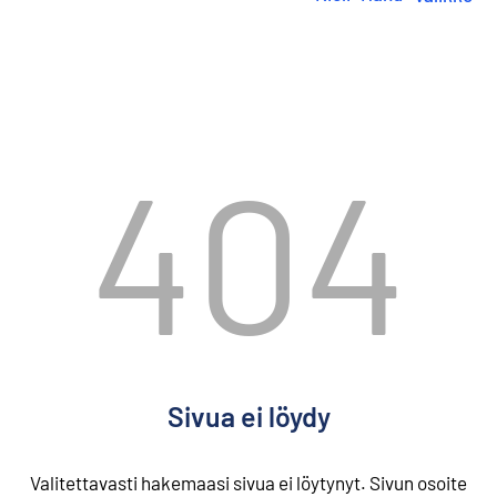
i
r
r
y
s
i
s
404
ä
l
t
ö
ö
n
Sivua ei löydy
Valitettavasti hakemaasi sivua ei löytynyt. Sivun osoite