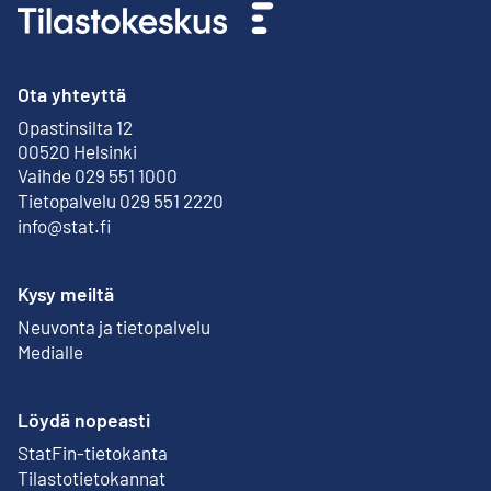
Ota yhteyttä
Opastinsilta 12
Ulkoinen linkki
00520 Helsinki
Vaihde 029 551 1000
Tietopalvelu 029 551 2220
info@stat.fi
Kysy meiltä
Neuvonta ja tietopalvelu
Medialle
Löydä nopeasti
StatFin-tietokanta
Ulkoinen linkki
Tilastotietokannat