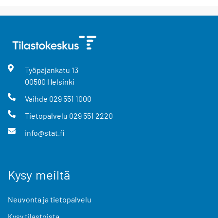
Työpajankatu
13
00580
Helsinki
Vaihde
029 551 1000
Tietopalvelu
029 551 2220
info@stat.fi
Kysy meiltä
Neuvonta ja tietopalvelu
Kysy tilastoista