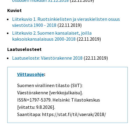
osuuden mukaan 31.12.2018
(22.11.2019)
Kuviot
Liitekuvio 1. Ruotsinkielisten ja vieraskielisten osuus
väestöstä 1900 - 2018
(22.11.2019)
Liitekuvio 2. Suomen kansalaiset, joilla
kaksoiskansalaisuus 2000-2018
(22.11.2019)
Laatuselosteet
Laatuseloste: Väestörakenne 2018
(22.11.2019)
Viittausohje
:
Suomen virallinen tilasto (SVT):
Väestörakenne [verkkojulkaisu].
ISSN=1797-5379. Helsinki: Tilastokeskus
[viitattu: 9.8.2026].
Saantitapa: https://stat.fi/til/vaerak/2018/