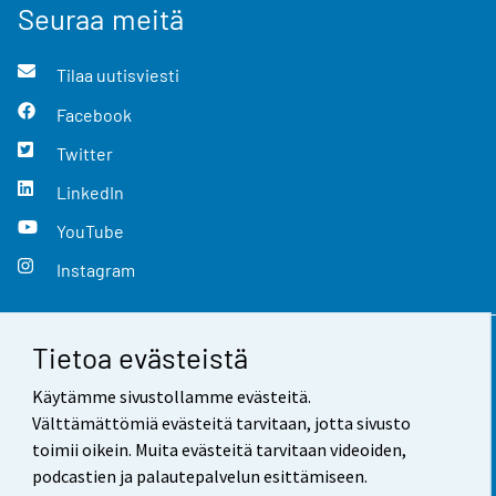
Seuraa meitä
Tilaa uutisviesti
Facebook
Twitter
LinkedIn
YouTube
Instagram
Tietoa evästeistä
Yhteystiedot
Käytämme sivustollamme evästeitä.
Palaute
Välttämättömiä evästeitä tarvitaan, jotta sivusto
toimii oikein. Muita evästeitä tarvitaan videoiden,
Käyttöehdot
podcastien ja palautepalvelun esittämiseen.