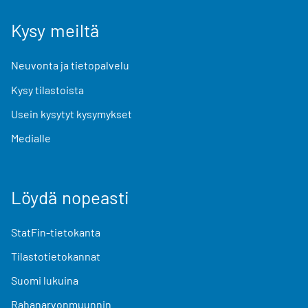
Kysy meiltä
Neuvonta ja tietopalvelu
Kysy tilastoista
Usein kysytyt kysymykset
Medialle
Löydä nopeasti
StatFin-tietokanta
Tilastotietokannat
Suomi lukuina
Rahanarvonmuunnin