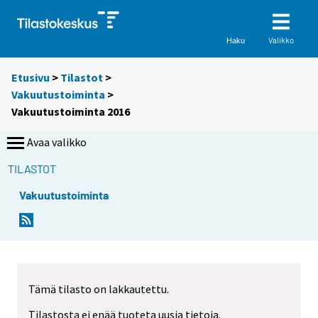
Valikko
Haku
Etusivu
>
Tilastot
>
Vakuutustoiminta
>
Vakuutustoiminta 2016
Avaa valikko
TILASTOT
Vakuutustoiminta
Tämä tilasto on lakkautettu.
Tilastosta ei enää tuoteta uusia tietoja.