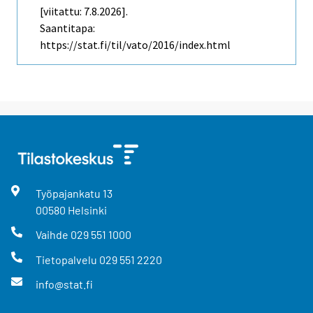
[viitattu: 7.8.2026].
Saantitapa:
https://stat.fi/til/vato/2016/index.html
Työpajankatu
13
00580
Helsinki
Vaihde
029 551 1000
Tietopalvelu
029 551 2220
info@stat.fi