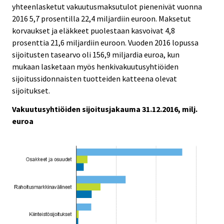
c
c
yhteenlasketut vakuutusmaksutulot pienenivät vuonna
e
e
2016 5,7 prosentilla 22,4 miljardiin euroon. Maksetut
.
.
korvaukset ja eläkkeet puolestaan kasvoivat 4,8
prosenttia 21,6 miljardiin euroon. Vuoden 2016 lopussa
sijoitusten tasearvo oli 156,9 miljardia euroa, kun
mukaan lasketaan myös henkivakuutusyhtiöiden
sijoitussidonnaisten tuotteiden katteena olevat
sijoitukset.
Vakuutusyhtiöiden sijoitusjakauma 31.12.2016, milj.
euroa