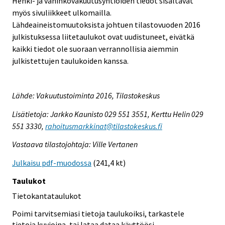
Henki- ja vahinkovakuutusyhtiöiden tiedot sisältävät
myös sivuliikkeet ulkomailla.
Lähdeaineistomuutoksista johtuen tilastovuoden 2016
julkistuksessa liitetaulukot ovat uudistuneet, eivätkä
kaikki tiedot ole suoraan verrannollisia aiemmin
julkistettujen taulukoiden kanssa.
Lähde: Vakuutustoiminta 2016, Tilastokeskus
Lisätietoja: Jarkko Kaunisto 029 551 3551, Kerttu Helin 029
551 3330,
rahoitusmarkkinat@tilastokeskus.fi
Vastaava tilastojohtaja: Ville Vertanen
Julkaisu pdf-muodossa
(241,4 kt)
Taulukot
Tietokantataulukot
Poimi tarvitsemiasi tietoja taulukoiksi, tarkastele
tietoja kuvioina, tai lataa dataa käyttöösi.