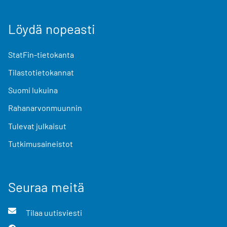
Löydä nopeasti
StatFin-tietokanta
Tilastotietokannat
Suomi lukuina
Rahanarvonmuunnin
Tulevat julkaisut
Tutkimusaineistot
Seuraa meitä
Tilaa uutisviesti