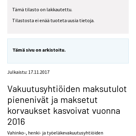
r
r
Tämä tilasto on lakkautettu.
e
e
m
m
Tilastosta ei enää tuoteta uusia tietoja.
o
o
v
v
i
i
n
n
g
g
Tämä sivu on arkistoitu.
t
t
o
o
a
a
n
n
Julkaistu: 17.11.2017
o
o
t
t
Vakuutusyhtiöiden maksutulot
h
h
e
e
pienenivät ja maksetut
r
r
s
s
korvaukset kasvoivat vuonna
e
e
2016
r
r
v
v
i
i
Vahinko-, henki- ja työeläkevakuutusyhtiöiden