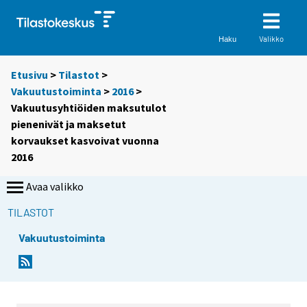
Valikko
Haku
Etusivu
>
Tilastot
>
Vakuutustoiminta
>
2016
>
Vakuutusyhtiöiden maksutulot
pienenivät ja maksetut
korvaukset kasvoivat vuonna
2016
Avaa valikko
TILASTOT
Vakuutustoiminta
Y
Y
o
o
u
u
a
a