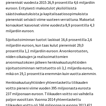
pienenivät vuodesta 2015 26,9 prosentilla 4,6 miljardiin
euroon. Erityisesti maksutulot yksilöllisistä
säästövakuutuksista ja kapitalisaatiosopimuksista
pienenivät selvästi viime vuoteen verrattuna. Maksetut
korvaukset kasvoivat viime vuodesta 8,9 prosentilla 4,3
miljardiin euroon.
Sijoitustoiminnan tuotot laskivat 16,6 prosentilla 2,6
miljardiin euroon, kun taas kulut pienenivät 29,0
prosentilla 1,1 miljardiin euroon. Arvonkorotusten,
niiden oikaisujen ja realisoimattomien
arvonmuutoksien jälkeen henkivakuutusyhtiöiden
sijoitustoiminnan nettotuotto oli 3,1 miljardia euroa,
mikä on 19,1 prosenttia enemmän kuin vuotta aiemmin.
Henkivakuutusyhtiöiden yhteenlaskettu tilikauden
voitto pieneni viime vuoden 395 miljoonasta eurosta
237 miljoonaan euroon. Tilikauden voitto voi vaihdella
paljon vuosittain. Vuonna 2014 yhteenlaskettu
tilikauden voitto oli 166 miljoonaa ja vuonna 2013 421