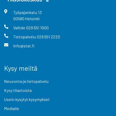
Työpajankatu
13
00580
Helsinki
Vaihde
029 551 1000
Tietopalvelu
029 551 2220
info@stat.fi
Kysy meiltä
Neuvonta ja tietopalvelu
Kysy tilastoista
Usein kysytyt kysymykset
Medialle