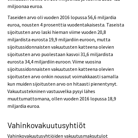
miljoonaa euroa.
Taseiden arvo oli vuoden 2016 lopussa 56,6 miljardia
euroa, nousten 4 prosenttia vuodentakaisesta. Taseista
sijoitusten arvo laski hieman viime vuoden 20,8
miljardista eurosta 19,9 miljardiin euroon, mutta
sijoitussidonnaisten vakuutusten katteena olevien
sijoitusten arvo puolestaan kasvoi 31,6 miljardista
eurosta 34,4 miljardiin euroon. Viime vuosina
sijoitussidonnaisten vakuutusten katteena olevien
sijoitusten arvo onkin noussut voimakkaasti samalla
kun muiden sijoitusten arvo on hitaasti pienentynyt.
Vakuutustekninen vastuuvelka pysyi lähes
muuttumattomana, ollen vuoden 2016 lopussa 18,9
miljardia euroa.
Vahinkovakuutusyhtiöt
Vahinkovakuutusyhtiöiden vakuutusmaksutulot