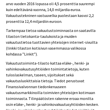
arvo vuoden 2016 lopussa oli 4,5 prosenttia suurempi
kuin edeltävänä vuonna, 14,0 miljardia euroa.
Vakuutustekninen vastuuvelka puolestaan kasvoi 2,2
prosenttia 12,4 miljardiin euroon.
Tarkempaa tietoa vakuutustoiminnasta on saatavilla
tilaston tietokanta-taulukoista ja muiden
vakuutustietoa tuottavien yhteisöjen internet-sivuilta
(linkki tilaston kotisivun vasemmassa valikossa
kohdassa ”Linkit”).
Vakuutustoiminta-tilasto kattaa eläke-, henki- ja
vahinkovakuutusyhtiöiden toimintatietoja, kuten
tuloslaskelman, taseen, sijoitukset sekä
vakuutusluokittaisia tietoja. Tiedot perustuvat
Finanssivalvonnan tiedonkeruuseen
vakuutusmarkkinoilla toimivien yhteisöjen kotimaan
toiminnasta. Tilinpäätösten rakenne eroaa monilta
osin eläke-, henki- ja vahinkovakuutusyhtiöiden kesken.