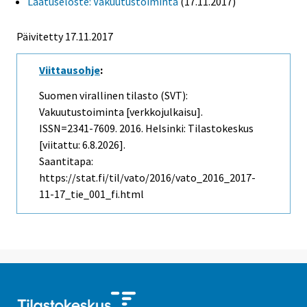
Laatuseloste: Vakuutustoiminta
(17.11.2017)
Päivitetty 17.11.2017
Viittausohje
:
Suomen virallinen tilasto (SVT):
Vakuutustoiminta [verkkojulkaisu].
ISSN=2341-7609. 2016. Helsinki: Tilastokeskus
[viitattu: 6.8.2026].
Saantitapa:
https://stat.fi/til/vato/2016/vato_2016_2017-
11-17_tie_001_fi.html