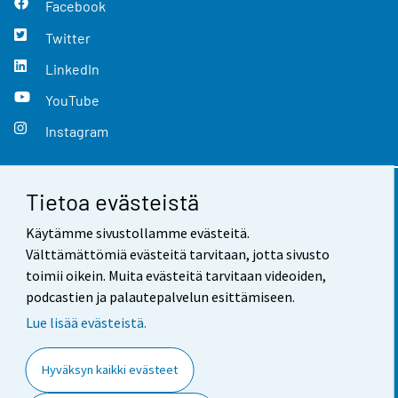
Facebook
Twitter
LinkedIn
YouTube
Instagram
Tietoa evästeistä
Yhteystiedot
Käytämme sivustollamme evästeitä.
Palaute
Välttämättömiä evästeitä tarvitaan, jotta sivusto
toimii oikein. Muita evästeitä tarvitaan videoiden,
Käyttöehdot
podcastien ja palautepalvelun esittämiseen.
Tietosuoja
Lue lisää evästeistä.
Saavutettavuus
Hyväksyn kaikki evästeet
Tietoa sivustosta