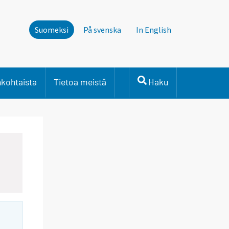
Suomeksi
På svenska
In English
nkohtaista
Tietoa meistä
Haku