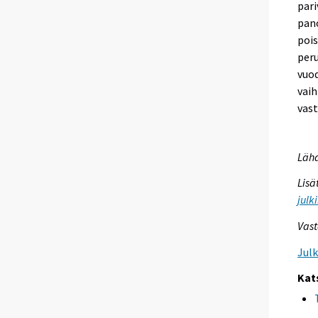
pari
pano
pois
peru
vuod
vaih
vast
Lähd
Lisä
julk
Vast
Jul
Kat