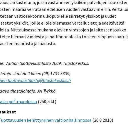
vuositarkasteluna, jossa vastanneen yksikön palvelujen tuotosten
sten määrää verrataan edellisen vuoden vastaaviin eriin. Vertailu
tetaan valtiosektorin ulkopuolelle siirretyt yksiköt ja uudet
stetut yksiköt, joille ei ole olemassa vertailutietoja edeltävältä
elta. Mittauksessa mukana olevien virastojen ja laitosten joukko
telee hieman vuodesta ja hallinnonalasta toiseen riippuen saatuj
austen määrästä ja laadusta.
e: Valtion tuottavuustilasto 2009. Tilastokeskus.
tietoja: Jani Heikkinen (09) 1734 3339,
inen.tuottavuustilasto@tilastokeskus.fi
aava tilastojohtaja: Ari Tyrkkö
kaisu pdf-muodossa
(250,5 kt)
saukset
Tuottavuuden kehittyminen valtionhallinnossa
(26.8.2010)