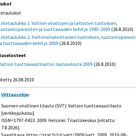
lukot
itetaulukot
Liitetaulukko 1. Valtion virastojen ja laitosten tuotoksen,
tuotantopanosten ja tuottavuuden kehitys 1995-2009
(26.8.2010)
Liitetaulukko 2. Hallinnonaloittainen tuotoksen, tuotantopanos
ja tuottavuuden kehitys 2009
(26.8.2010)
tuselosteet
Valtion tuottavuustilaston laatuseloste 2009
(26.8.2010)
itetty 26.08.2010
Viittausohje
:
Suomen virallinen tilasto (SVT): Valtion tuottavuustilasto
[verkkojulkaisu].
ISSN=1797-0423. 2009. Helsinki: Tilastokeskus [viitattu:
7.8.2026].
Saantitapa: https://stat.fi/til/vatt/2009/vatt_2009_2010-08-