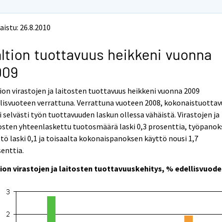
aistu: 26.8.2010
ltion tuottavuus heikkeni vuonna
009
ion virastojen ja laitosten tuottavuus heikkeni vuonna 2009
lisvuoteen verrattuna. Verrattuna vuoteen 2008, kokonaistuottav
i selvästi työn tuottavuuden laskun ollessa vähäistä. Virastojen ja
osten yhteenlaskettu tuotosmäärä laski 0,3 prosenttia, työpano
tö laski 0,1 ja toisaalta kokonaispanoksen käyttö nousi 1,7
enttia.
tion virastojen ja laitosten tuottavuuskehitys, % edellisvuod