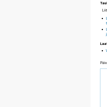
Tau
Li
Laa
Päiv