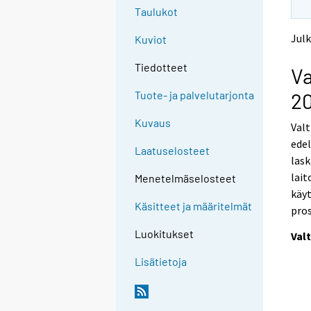
Taulukot
Julk
Kuviot
Tiedotteet
Va
2
Tuote- ja palvelutarjonta
Kuvaus
Valt
edel
Laatuselosteet
lask
lait
Menetelmäselosteet
käyt
Käsitteet ja määritelmät
pros
Luokitukset
Val
Lisätietoja