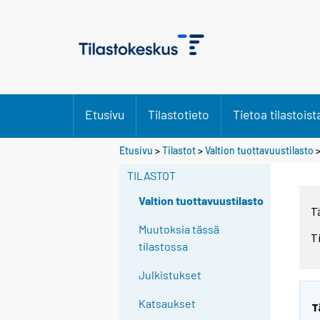
Etusivu
Tilastotieto
Tietoa tilastoist
Etusivu
>
Tilastot
>
Valtion tuottavuustilasto
TILASTOT
Valtion tuottavuustilasto
T
Muutoksia tässä
T
tilastossa
Julkistukset
Katsaukset
T