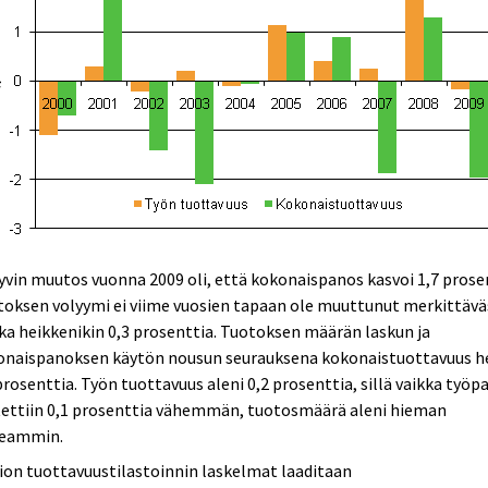
vin muutos vuonna 2009 oli, että kokonaispanos kasvoi 1,7 prose
oksen volyymi ei viime vuosien tapaan ole muuttunut merkittäväs
ka heikkenikin 0,3 prosenttia. Tuotoksen määrän laskun ja
onaispanoksen käytön nousun seurauksena kokonaistuottavuus h
prosenttia. Työn tuottavuus aleni 0,2 prosenttia, sillä vaikka työ
tettiin 0,1 prosenttia vähemmän, tuotosmäärä aleni hieman
eammin.
ion tuottavuustilastoinnin laskelmat laaditaan