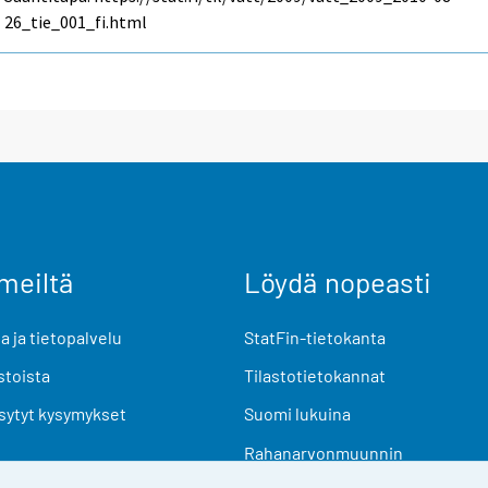
26_tie_001_fi.html
meiltä
Löydä nopeasti
 ja tietopalvelu
StatFin-tietokanta
stoista
Tilastotietokannat
sytyt kysymykset
Suomi lukuina
Rahanarvonmuunnin