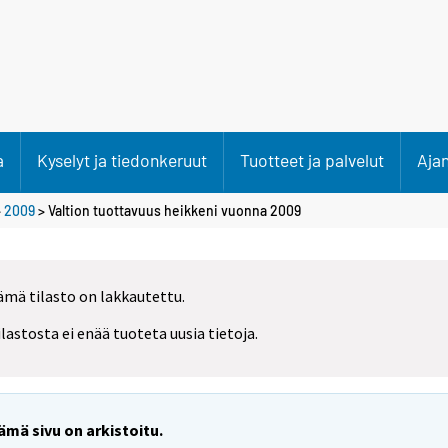
a
Kyselyt ja tiedonkeruut
Tuotteet ja palvelut
Aja
>
2009
> Valtion tuottavuus heikkeni vuonna 2009
ämä tilasto on lakkautettu.
ilastosta ei enää tuoteta uusia tietoja.
ämä sivu on arkistoitu.