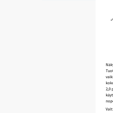
Näky
Tuot
vaik
kok
2,0 
käy
nop
Valt