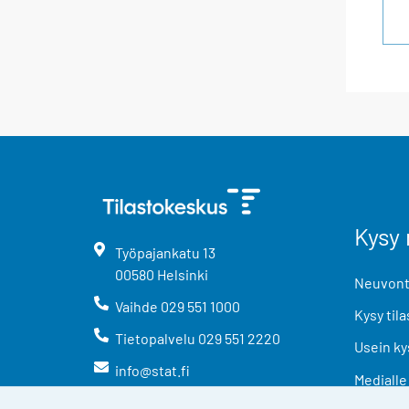
Kysy 
Työpajankatu
13
00580
Helsinki
Neuvonta
Vaihde
029 551 1000
Kysy tila
Tietopalvelu
029 551 2220
Usein ky
info@stat.fi
Medialle