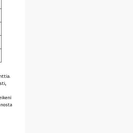
nttia.
ti,
eikeni
panosta