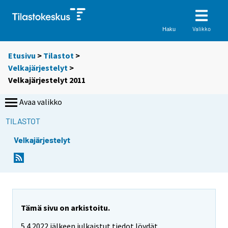
Valikko
Haku
Etusivu
>
Tilastot
>
Velkajärjestelyt
>
Velkajärjestelyt 2011
Avaa valikko
TILASTOT
Velkajärjestelyt
Tämä sivu on arkistoitu.
5.4.2022 jälkeen julkaistut tiedot löydät