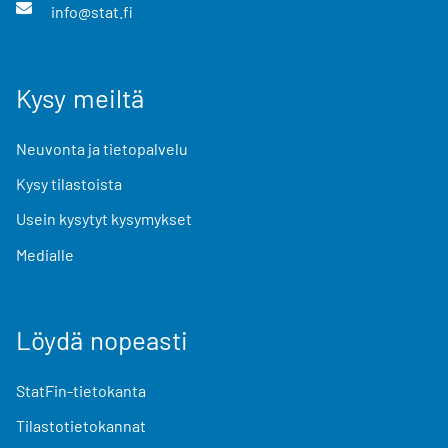
info@stat.fi
Kysy meiltä
Neuvonta ja tietopalvelu
Kysy tilastoista
Usein kysytyt kysymykset
Medialle
Löydä nopeasti
StatFin-tietokanta
Tilastotietokannat