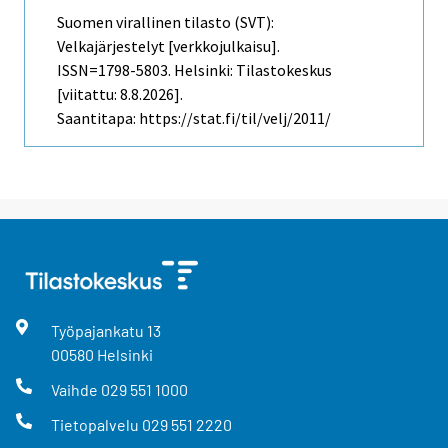
Suomen virallinen tilasto (SVT):
Velkajärjestelyt [verkkojulkaisu].
ISSN=1798-5803. Helsinki: Tilastokeskus
[viitattu: 8.8.2026].
Saantitapa: https://stat.fi/til/velj/2011/
Työpajankatu
13
00580
Helsinki
Vaihde
029 551 1000
Tietopalvelu
029 551 2220