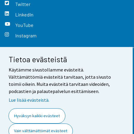
Twitter
LinkedIn
YouTube
Instagram
Tietoa evästeistä
Yhteystiedot
Käytämme sivustollamme evästeitä.
Palaute
Välttämättömiä evästeitä tarvitaan, jotta sivusto
toimii oikein. Muita evästeitä tarvitaan videoiden,
Käyttöehdot
podcastien ja palautepalvelun esittämiseen.
Tietosuoja
Lue lisää evästeistä.
Saavutettavuus
Hyväksyn kaikki evästeet
Tietoa sivustosta
Vain välttämättömät evästeet
Evästeasetukset