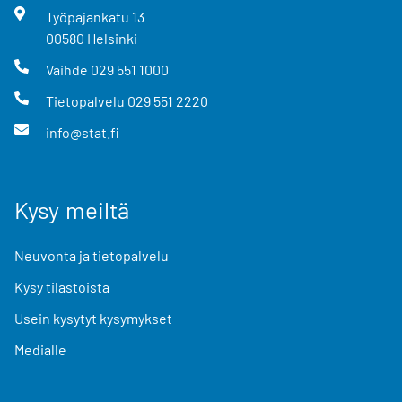
Työpajankatu
13
00580
Helsinki
Vaihde
029 551 1000
Tietopalvelu
029 551 2220
info@stat.fi
Kysy meiltä
Neuvonta ja tietopalvelu
Kysy tilastoista
Usein kysytyt kysymykset
Medialle