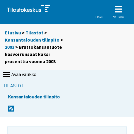
Valikko
Haku
Etusivu
>
Tilastot
>
Kansantalouden tilinpito
>
2003
> Bruttokansantuote
kasvoi runsaat kaksi
prosenttia vuonna 2003
Avaa valikko
TILASTOT
Kansantalouden tilinpito