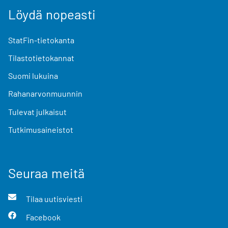
Löydä nopeasti
StatFin-tietokanta
Tilastotietokannat
Suomi lukuina
Rahanarvonmuunnin
Tulevat julkaisut
Tutkimusaineistot
Seuraa meitä
Tilaa uutisviesti
Facebook