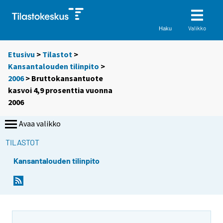
Valikko
Haku
Etusivu
>
Tilastot
>
Kansantalouden tilinpito
>
2006
> Bruttokansantuote
kasvoi 4,9 prosenttia vuonna
2006
Avaa valikko
TILASTOT
Kansantalouden tilinpito
S
S
i
i
i
i
r
r
r
r