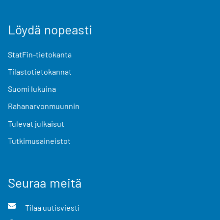
Löydä nopeasti
StatFin-tietokanta
Tilastotietokannat
Suomi lukuina
Rahanarvonmuunnin
Tulevat julkaisut
Tutkimusaineistot
Seuraa meitä
Tilaa uutisviesti