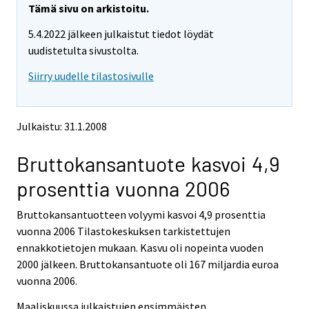
y
y
Tämä sivu on arkistoitu.
t
t
5.4.2022 jälkeen julkaistut tiedot löydät
t
t
o
o
uudistetulta sivustolta.
i
i
Siirry uudelle tilastosivulle
s
s
e
e
e
e
n
n
Julkaistu: 31.1.2008
p
p
a
a
Bruttokansantuote kasvoi 4,9
l
l
v
v
prosenttia vuonna 2006
e
e
l
l
Bruttokansantuotteen volyymi kasvoi 4,9 prosenttia
u
u
u
u
vuonna 2006 Tilastokeskuksen tarkistettujen
n
n
ennakkotietojen mukaan. Kasvu oli nopeinta vuoden
.
.
2000 jälkeen. Bruttokansantuote oli 167 miljardia euroa
vuonna 2006.
Maaliskuussa julkaistujen ensimmäisten