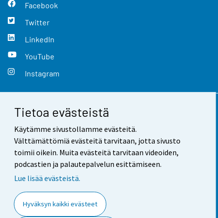
Facebook
Twitter
LinkedIn
YouTube
Instagram
Tietoa evästeistä
Yhteystiedot
Käytämme sivustollamme evästeitä.
Palaute
Välttämättömiä evästeitä tarvitaan, jotta sivusto
toimii oikein. Muita evästeitä tarvitaan videoiden,
Käyttöehdot
podcastien ja palautepalvelun esittämiseen.
Tietosuoja
Lue lisää evästeistä.
Saavutettavuus
Hyväksyn kaikki evästeet
Tietoa sivustosta