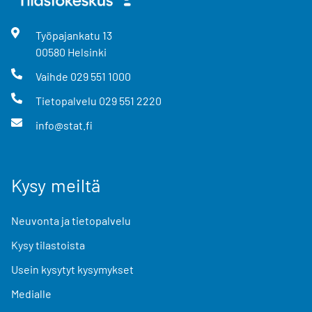
Työpajankatu
13
00580
Helsinki
Vaihde
029 551 1000
Tietopalvelu
029 551 2220
info@stat.fi
Kysy meiltä
Neuvonta ja tietopalvelu
Kysy tilastoista
Usein kysytyt kysymykset
Medialle