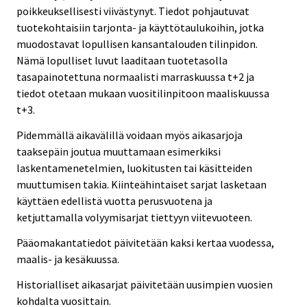
poikkeuksellisesti viivästynyt. Tiedot pohjautuvat
tuotekohtaisiin tarjonta- ja käyttötaulukoihin, jotka
muodostavat lopullisen kansantalouden tilinpidon.
Nämä lopulliset luvut laaditaan tuotetasolla
tasapainotettuna normaalisti marraskuussa t+2 ja
tiedot otetaan mukaan vuositilinpitoon maaliskuussa
t+3.
Pidemmällä aikavälillä voidaan myös aikasarjoja
taaksepäin joutua muuttamaan esimerkiksi
laskentamenetelmien, luokitusten tai käsitteiden
muuttumisen takia. Kiinteähintaiset sarjat lasketaan
käyttäen edellistä vuotta perusvuotena ja
ketjuttamalla volyymisarjat tiettyyn viitevuoteen.
Pääomakantatiedot päivitetään kaksi kertaa vuodessa,
maalis- ja kesäkuussa.
Historialliset aikasarjat päivitetään uusimpien vuosien
kohdalta vuosittain.