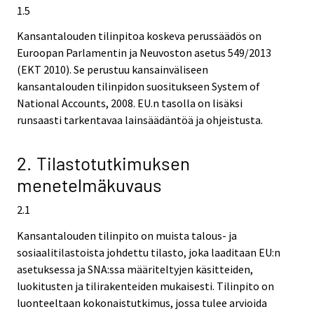
1.5
Kansantalouden tilinpitoa koskeva perussäädös on
Euroopan Parlamentin ja Neuvoston asetus 549/2013
(EKT 2010). Se perustuu kansainväliseen
kansantalouden tilinpidon suositukseen System of
National Accounts, 2008. EU.n tasolla on lisäksi
runsaasti tarkentavaa lainsäädäntöä ja ohjeistusta.
2. Tilastotutkimuksen
menetelmäkuvaus
2.1
Kansantalouden tilinpito on muista talous- ja
sosiaalitilastoista johdettu tilasto, joka laaditaan EU:n
asetuksessa ja SNA:ssa määriteltyjen käsitteiden,
luokitusten ja tilirakenteiden mukaisesti. Tilinpito on
luonteeltaan kokonaistutkimus, jossa tulee arvioida