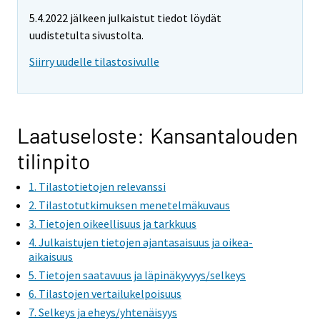
e
e
5.4.2022 jälkeen julkaistut tiedot löydät
m
m
uudistetulta sivustolta.
o
o
v
v
Siirry uudelle tilastosivulle
i
i
n
n
g
g
t
t
Laatuseloste: Kansantalouden
o
o
tilinpito
a
a
n
n
1. Tilastotietojen relevanssi
o
o
2. Tilastotutkimuksen menetelmäkuvaus
t
t
3. Tietojen oikeellisuus ja tarkkuus
h
h
4. Julkaistujen tietojen ajantasaisuus ja oikea-
e
e
aikaisuus
r
r
5. Tietojen saatavuus ja läpinäkyvyys/selkeys
s
s
6. Tilastojen vertailukelpoisuus
e
e
7. Selkeys ja eheys/yhtenäisyys
r
r