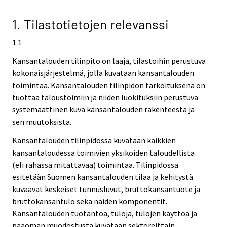
v
v
i
i
1. Tilastotietojen relevanssi
c
c
1.1
e
e
.
.
Kansantalouden tilinpito on laaja, tilastoihin perustuva
kokonaisjärjestelmä, jolla kuvataan kansantalouden
toimintaa. Kansantalouden tilinpidon tarkoituksena on
tuottaa taloustoimiin ja niiden luokituksiin perustuva
systemaattinen kuva kansantalouden rakenteesta ja
sen muutoksista.
Kansantalouden tilinpidossa kuvataan kaikkien
kansantaloudessa toimivien yksiköiden taloudellista
(eli rahassa mitattavaa) toimintaa. Tilinpidossa
esitetään Suomen kansantalouden tilaa ja kehitystä
kuvaavat keskeiset tunnusluvut, bruttokansantuote ja
bruttokansantulo sekä näiden komponentit.
Kansantalouden tuotantoa, tuloja, tulojen käyttöä ja
pääoman muodostusta kuvataan sektoreittain.