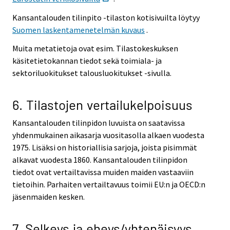
Kansantalouden tilinpito -tilaston kotisivuilta löytyy
Suomen laskentamenetelmän kuvaus
.
Muita metatietoja ovat esim. Tilastokeskuksen
käsitetietokannan tiedot sekä toimiala- ja
sektoriluokitukset talousluokitukset -sivulla.
6. Tilastojen vertailukelpoisuus
Kansantalouden tilinpidon luvuista on saatavissa
yhdenmukainen aikasarja vuositasolla alkaen vuodesta
1975. Lisäksi on historiallisia sarjoja, joista pisimmät
alkavat vuodesta 1860. Kansantalouden tilinpidon
tiedot ovat vertailtavissa muiden maiden vastaaviin
tietoihin. Parhaiten vertailtavuus toimii EU:n ja OECD:n
jäsenmaiden kesken.
7. Selkeys ja eheys/yhtenäisyys