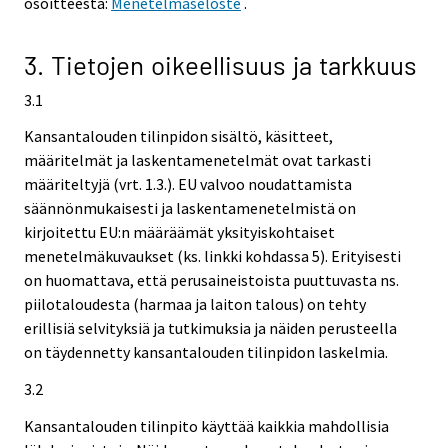
osoitteesta:
Menetelmäseloste
.
3. Tietojen oikeellisuus ja tarkkuus
3.1
Kansantalouden tilinpidon sisältö, käsitteet,
määritelmät ja laskentamenetelmät ovat tarkasti
määriteltyjä (vrt. 1.3.). EU valvoo noudattamista
säännönmukaisesti ja laskentamenetelmistä on
kirjoitettu EU:n määräämät yksityiskohtaiset
menetelmäkuvaukset (ks. linkki kohdassa 5). Erityisesti
on huomattava, että perusaineistoista puuttuvasta ns.
piilotaloudesta (harmaa ja laiton talous) on tehty
erillisiä selvityksiä ja tutkimuksia ja näiden perusteella
on täydennetty kansantalouden tilinpidon laskelmia.
3.2
Kansantalouden tilinpito käyttää kaikkia mahdollisia