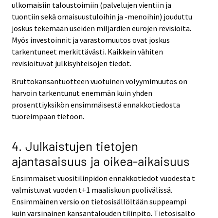
ulkomaisiin taloustoimiin (palvelujen vientiin ja
tuontiin sekä omaisuustuloihin ja -menoihin) jouduttu
joskus tekemään useiden miljardien eurojen revisioita.
Myös investoinnit ja varastomuutos ovat joskus
tarkentuneet merkittävästi. Kaikkein vähiten
revisioituvat julkisyhteisöjen tiedot.
Bruttokansantuotteen vuotuinen volyymimuutos on
harvoin tarkentunut enemmän kuin yhden
prosenttiyksikön ensimmäisestä ennakkotiedosta
tuoreimpaan tietoon.
4. Julkaistujen tietojen
ajantasaisuus ja oikea-aikaisuus
Ensimmäiset vuositilinpidon ennakkotiedot vuodesta t
valmistuvat vuoden t+1 maaliskuun puolivälissä.
Ensimmäinen versio on tietosisällöltään suppeampi
kuin varsinainen kansantalouden tilinpito. Tietosisältö