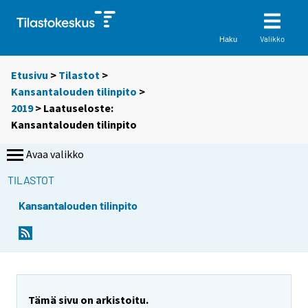
Valikko
Haku
Etusivu
>
Tilastot
>
Kansantalouden tilinpito
>
2019
> Laatuseloste:
Kansantalouden tilinpito
Avaa valikko
TILASTOT
Kansantalouden tilinpito
Y
Y
o
o
u
u
a
a
r
r
Tämä sivu on arkistoitu.