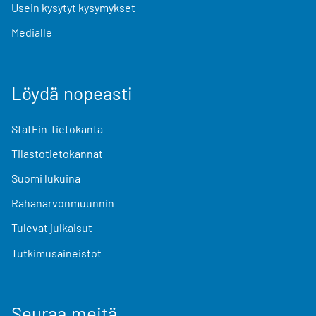
Usein kysytyt kysymykset
Medialle
Löydä nopeasti
StatFin-tietokanta
Tilastotietokannat
Suomi lukuina
Rahanarvonmuunnin
Tulevat julkaisut
Tutkimusaineistot
Seuraa meitä