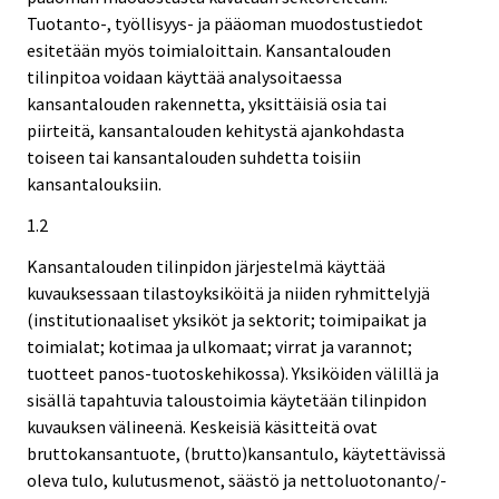
Tuotanto-, työllisyys- ja pääoman muodostustiedot
esitetään myös toimialoittain. Kansantalouden
tilinpitoa voidaan käyttää analysoitaessa
kansantalouden rakennetta, yksittäisiä osia tai
piirteitä, kansantalouden kehitystä ajankohdasta
toiseen tai kansantalouden suhdetta toisiin
kansantalouksiin.
1.2
Kansantalouden tilinpidon järjestelmä käyttää
kuvauksessaan tilastoyksiköitä ja niiden ryhmittelyjä
(institutionaaliset yksiköt ja sektorit; toimipaikat ja
toimialat; kotimaa ja ulkomaat; virrat ja varannot;
tuotteet panos-tuotoskehikossa). Yksiköiden välillä ja
sisällä tapahtuvia taloustoimia käytetään tilinpidon
kuvauksen välineenä. Keskeisiä käsitteitä ovat
bruttokansantuote, (brutto)kansantulo, käytettävissä
oleva tulo, kulutusmenot, säästö ja nettoluotonanto/-