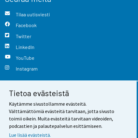
Tilaa uutisviesti
Facebook
Twitter
LinkedIn
YouTube
Instagram
Tietoa evästeistä
Yhteystiedot
Käytämme sivustollamme evästeitä.
Palaute
Välttämättömiä evästeitä tarvitaan, jotta sivusto
toimii oikein. Muita evästeitä tarvitaan videoiden,
Käyttöehdot
podcastien ja palautepalvelun esittämiseen.
Tietosuoja
Lue lisää evästeistä.