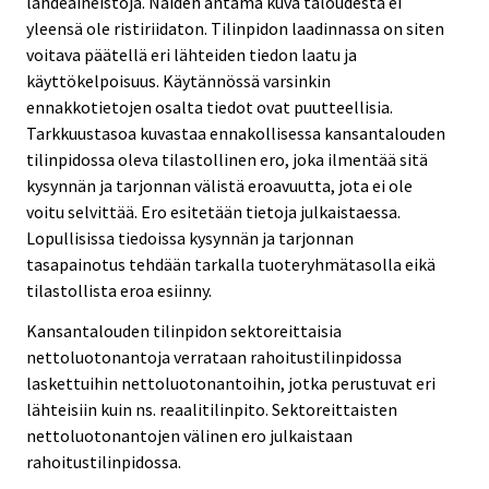
lähdeaineistoja. Näiden antama kuva taloudesta ei
yleensä ole ristiriidaton. Tilinpidon laadinnassa on siten
voitava päätellä eri lähteiden tiedon laatu ja
käyttökelpoisuus. Käytännössä varsinkin
ennakkotietojen osalta tiedot ovat puutteellisia.
Tarkkuustasoa kuvastaa ennakollisessa kansantalouden
tilinpidossa oleva tilastollinen ero, joka ilmentää sitä
kysynnän ja tarjonnan välistä eroavuutta, jota ei ole
voitu selvittää. Ero esitetään tietoja julkaistaessa.
Lopullisissa tiedoissa kysynnän ja tarjonnan
tasapainotus tehdään tarkalla tuoteryhmätasolla eikä
tilastollista eroa esiinny.
Kansantalouden tilinpidon sektoreittaisia
nettoluotonantoja verrataan rahoitustilinpidossa
laskettuihin nettoluotonantoihin, jotka perustuvat eri
lähteisiin kuin ns. reaalitilinpito. Sektoreittaisten
nettoluotonantojen välinen ero julkaistaan
rahoitustilinpidossa.