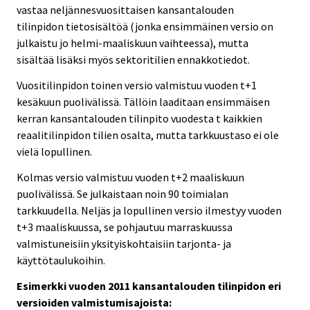
vastaa neljännesvuosittaisen kansantalouden
tilinpidon tietosisältöä (jonka ensimmäinen versio on
julkaistu jo helmi-maaliskuun vaihteessa), mutta
sisältää lisäksi myös sektoritilien ennakkotiedot.
Vuositilinpidon toinen versio valmistuu vuoden t+1
kesäkuun puolivälissä. Tällöin laaditaan ensimmäisen
kerran kansantalouden tilinpito vuodesta t kaikkien
reaalitilinpidon tilien osalta, mutta tarkkuustaso ei ole
vielä lopullinen.
Kolmas versio valmistuu vuoden t+2 maaliskuun
puolivälissä. Se julkaistaan noin 90 toimialan
tarkkuudella. Neljäs ja lopullinen versio ilmestyy vuoden
t+3 maaliskuussa, se pohjautuu marraskuussa
valmistuneisiin yksityiskohtaisiin tarjonta- ja
käyttötaulukoihin.
Esimerkki vuoden 2011 kansantalouden tilinpidon eri
versioiden valmistumisajoista: