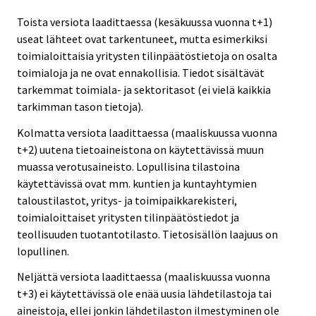
Toista versiota laadittaessa (kesäkuussa vuonna t+1)
useat lähteet ovat tarkentuneet, mutta esimerkiksi
toimialoittaisia yritysten tilinpäätöstietoja on osalta
toimialoja ja ne ovat ennakollisia. Tiedot sisältävät
tarkemmat toimiala- ja sektoritasot (ei vielä kaikkia
tarkimman tason tietoja).
Kolmatta versiota laadittaessa (maaliskuussa vuonna
t+2) uutena tietoaineistona on käytettävissä muun
muassa verotusaineisto. Lopullisina tilastoina
käytettävissä ovat mm. kuntien ja kuntayhtymien
taloustilastot, yritys- ja toimipaikkarekisteri,
toimialoittaiset yritysten tilinpäätöstiedot ja
teollisuuden tuotantotilasto. Tietosisällön laajuus on
lopullinen.
Neljättä versiota laadittaessa (maaliskuussa vuonna
t+3) ei käytettävissä ole enää uusia lähdetilastoja tai
aineistoja, ellei jonkin lähdetilaston ilmestyminen ole