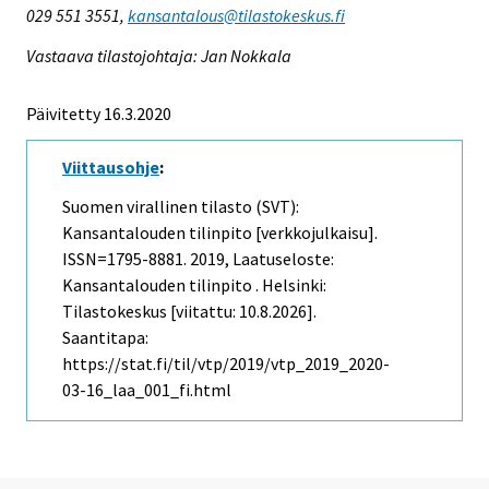
029 551 3551,
kansantalous@tilastokeskus.fi
Vastaava tilastojohtaja: Jan Nokkala
Päivitetty 16.3.2020
Viittausohje
:
Suomen virallinen tilasto (SVT):
Kansantalouden tilinpito [verkkojulkaisu].
ISSN=1795-8881. 2019, Laatuseloste:
Kansantalouden tilinpito . Helsinki:
Tilastokeskus [viitattu: 10.8.2026].
Saantitapa:
https://stat.fi/til/vtp/2019/vtp_2019_2020-
03-16_laa_001_fi.html