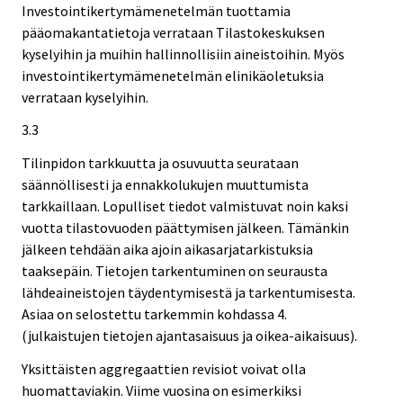
Investointikertymämenetelmän tuottamia
pääomakantatietoja verrataan Tilastokeskuksen
kyselyihin ja muihin hallinnollisiin aineistoihin. Myös
investointikertymämenetelmän elinikäoletuksia
verrataan kyselyihin.
3.3
Tilinpidon tarkkuutta ja osuvuutta seurataan
säännöllisesti ja ennakkolukujen muuttumista
tarkkaillaan. Lopulliset tiedot valmistuvat noin kaksi
vuotta tilastovuoden päättymisen jälkeen. Tämänkin
jälkeen tehdään aika ajoin aikasarjatarkistuksia
taaksepäin. Tietojen tarkentuminen on seurausta
lähdeaineistojen täydentymisestä ja tarkentumisesta.
Asiaa on selostettu tarkemmin kohdassa 4.
(julkaistujen tietojen ajantasaisuus ja oikea-aikaisuus).
Yksittäisten aggregaattien revisiot voivat olla
huomattaviakin. Viime vuosina on esimerkiksi