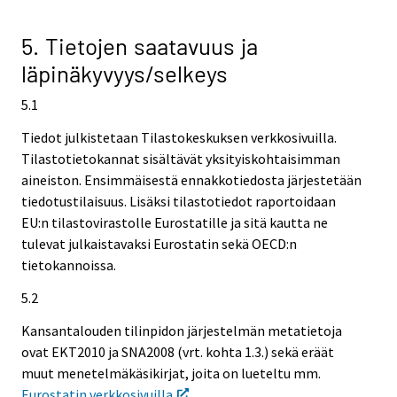
5. Tietojen saatavuus ja
läpinäkyvyys/selkeys
5.1
Tiedot julkistetaan Tilastokeskuksen verkkosivuilla.
Tilastotietokannat sisältävät yksityiskohtaisimman
aineiston. Ensimmäisestä ennakkotiedosta järjestetään
tiedotustilaisuus. Lisäksi tilastotiedot raportoidaan
EU:n tilastovirastolle Eurostatille ja sitä kautta ne
tulevat julkaistavaksi Eurostatin sekä OECD:n
tietokannoissa.
5.2
Kansantalouden tilinpidon järjestelmän metatietoja
ovat EKT2010 ja SNA2008 (vrt. kohta 1.3.) sekä eräät
muut menetelmäkäsikirjat, joita on lueteltu mm.
Eurostatin verkkosivuilla
.