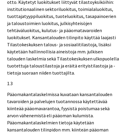
otto. Käytetyt luokitukset liittyvät tilastoyksiköihin:
institutionaalinen sektoriluokitus, toimialaluokitus,
tuottajatyyppiluokitus, tuoteluokitus, tasapainoerien
ja taloustoimien luokitus, julkisyhteisöjen
tehtäväluokitus, kulutus- ja pääomatavaroiden
luokitukset. Kansantalouden tilinpito käyttää laajasti
Tilastokeskuksen talous- ja sosiaalitilastoja, lisäksi
käytetään hallinnollisia aineistoja mm. julkisen
talouden laskelmia sekä Tilastokeskuksen ulkopuolella
tuotettuja taloustilastoja ja eräitä erityistilastoja ja -
tietoja suoraan niiden tuottajilta.
1.3
Pääomakantalaskelmissa kuvataan kansantalouden
tavaroiden ja palvelujen tuotannossa käytettävää
kiinteää pääomavarantoa, fyysistä poistumaa sekä
arvon vähenemistä eli pääoman kulumista.
Pääomakantalaskelmien tietoja käytetään
kansantalouden tilinpidon mm. kiinteän pääoman