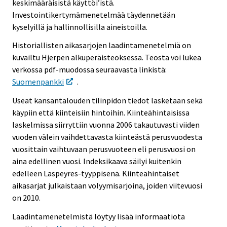
keskimääräisistä käyttöi’istä.
Investointikertymämenetelmää täydennetään
kyselyillä ja hallinnollisilla aineistoilla.
Historiallisten aikasarjojen laadintamenetelmiä on
kuvailtu Hjerpen alkuperäisteoksessa. Teosta voi lukea
verkossa pdf-muodossa seuraavasta linkistä:
Suomenpankki
.
Useat kansantalouden tilinpidon tiedot lasketaan sekä
käypiin että kiinteisiin hintoihin. Kiinteähintaisissa
laskelmissa siirryttiin vuonna 2006 takautuvasti viiden
vuoden välein vaihdettavasta kiinteästä perusvuodesta
vuosittain vaihtuvaan perusvuoteen eli perusvuosi on
aina edellinen vuosi. Indeksikaava säilyi kuitenkin
edelleen Laspeyres-tyyppisenä. Kiinteähintaiset
aikasarjat julkaistaan volyymisarjoina, joiden viitevuosi
on 2010.
Laadintamenetelmistä löytyy lisää informaatiota