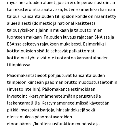
myös ne talouden alueet, joista ei ole perustilastointia
tai rekisteröintiä saatavissa, kuten esimerkiksi harmaa
talous. Kansantalouden tilinpidon kohde on määritetty
alueellisesti (domestic ja national käsitteet)
talousyksikön sijainnin mukaan ja taloustoimien
luonteen mukaan. Talouden kuvaus rajataan SNA:ssa ja
ESA:ssa esitetyn rajauksen mukaisesti. Esimerkiksi
kotitalouksien sisällä tehtävät palkattomat
kotitaloustyöt eivät ole tuotantoa kansantalouden
tilinpidossa.
Pääomakantatiedot pohjautuvat kansantalouden
tilinpidon kiinteän pääoman bruttomuodostustietoihin
(investointeihin). Pääomakanta estimoidaan
investointi-kertymämenetelmään perustuvalla
laskentamallilla. Kertymämenetelmässä käytetään
pitkiä investointisarjoja, hintaindeksejä sekä
olettamuksia pääomatavaroiden
eloonjäämis-/kuolleisuusfunktion muodosta ja