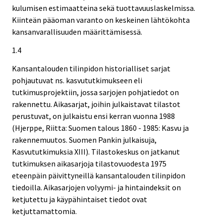
kulumisen estimaatteina sekä tuottavuuslaskelmissa.
Kiinteän pääoman varanto on keskeinen lähtökohta
kansanvarallisuuden määrittämisessä.
1.4
Kansantalouden tilinpidon historialliset sarjat
pohjautuvat ns. kasvututkimukseen eli
tutkimusprojektiin, jossa sarjojen pohjatiedot on
rakennettu. Aikasarjat, joihin julkaistavat tilastot
perustuvat, on julkaistu ensi kerran vuonna 1988
(Hjerppe, Riitta: Suomen talous 1860 - 1985: Kasvu ja
rakennemuutos. Suomen Pankin julkaisuja,
Kasvututkimuksia XIII). Tilastokeskus on jatkanut
tutkimuksen aikasarjoja tilastovuodesta 1975
eteenpäin päivittyneillä kansantalouden tilinpidon
tiedoilla. Aikasarjojen volyymi- ja hintaindeksit on
ketjutettu ja käypähintaiset tiedot ovat
ketjuttamattomia.