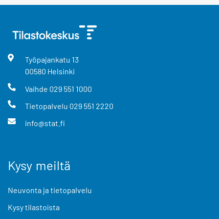
Työpajankatu
13
00580
Helsinki
Vaihde
029 551 1000
Tietopalvelu
029 551 2220
info@stat.fi
Kysy meiltä
Neuvonta ja tietopalvelu
Kysy tilastoista