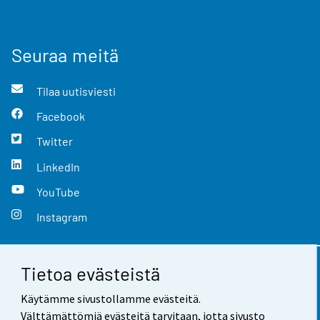
Seuraa meitä
Tilaa uutisviesti
Facebook
Twitter
LinkedIn
YouTube
Instagram
Tietoa evästeistä
Yhteystiedot
Käytämme sivustollamme evästeitä.
Palaute
Välttämättömiä evästeitä tarvitaan, jotta sivusto