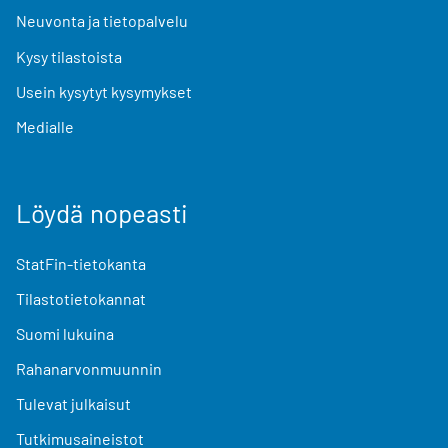
Neuvonta ja tietopalvelu
Kysy tilastoista
Usein kysytyt kysymykset
Medialle
Löydä nopeasti
StatFin-tietokanta
Tilastotietokannat
Suomi lukuina
Rahanarvonmuunnin
Tulevat julkaisut
Tutkimusaineistot