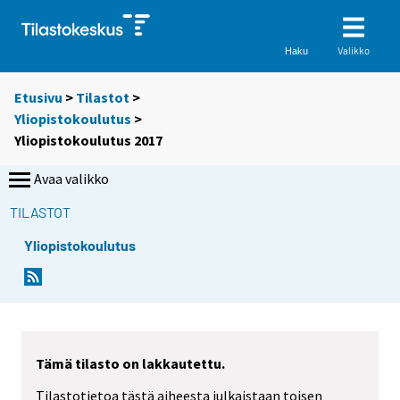
Valikko
Haku
Etusivu
>
Tilastot
>
Yliopistokoulutus
>
Yliopistokoulutus 2017
Avaa valikko
TILASTOT
Yliopistokoulutus
Tämä tilasto on lakkautettu.
Tilastotietoa tästä aiheesta julkaistaan toisen