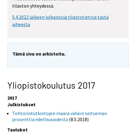
tilaston yhteydessä.
5.4.2022 jälkeen julkaistuja tilastotietoja tästä
aiheesta
Tämä sivu on arkistoitu.
Yliopistokoulutus 2017
2017
Julkistukset
Tohtorintutkintojen määrä väheni seitsemän
prosenttia edellisvuodesta
(8.5.2018)
Taulukot