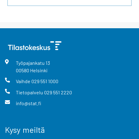
Työpajankatu
13
00580
Helsinki
Vaihde
029 551 1000
Tietopalvelu
029 551 2220
info@stat.fi
Kysy meiltä