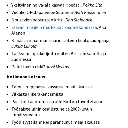
Yksityinen hoiva-ala kasvaa ripeästi,
Pekka Lith
Vieläkö OECD palvelee Suomea?
Antti Kuosmanen
Nousevien odotusten kriisi,
Dan Steinbock
Elävän musiikin markkinat käännekohdassa
, Aku
Alanen
Kiinasta maailman suurin taiteen huutokauppaaja,
Jukka Ekholm
Taidealan opiskelijoita eniten Brittein saarilla ja
Suomessa
Pelottaako riski?
Jussi Melkas
Kotimaan katsaus
Talous reippaassa kasvussa maaliskuussa
Vilkasta liikerakentamista
Päästöt taantumassa alle Kioton tavoitetason
Työtaisteluihin osallistuneita 2000-luvun
ennätysmäärä
Työllisyystilanne ei parantunut maaliskuussa