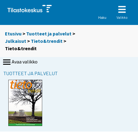
Valikko
Haku
Etusivu
>
Tuotteet ja palvelut
>
Julkaisut
>
Tieto&trendit
>
Tieto&trendit
Avaa valikko
TUOTTEET JA PALVELUT