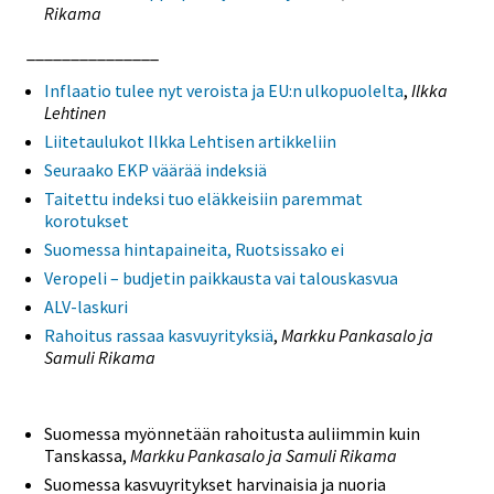
Rikama
_______________
Inflaatio tulee nyt veroista ja EU:n ulkopuolelta
,
Ilkka
Lehtinen
Liitetaulukot Ilkka Lehtisen artikkeliin
Seuraako EKP väärää indeksiä
Taitettu indeksi tuo eläkkeisiin paremmat
korotukset
Suomessa hintapaineita, Ruotsissako ei
Veropeli – budjetin paikkausta vai talouskasvua
ALV-laskuri
Rahoitus rassaa kasvuyrityksiä
,
Markku Pankasalo ja
Samuli Rikama
Suomessa myönnetään rahoitusta auliimmin kuin
Tanskassa,
Markku Pankasalo ja Samuli Rikama
Suomessa kasvuyritykset harvinaisia ja nuoria