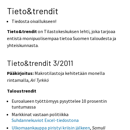
Tieto&trendit
Tiedosta oivallukseen!
Tieto&trendit
on Tilastokeskuksen lehti, joka tarjoaa
entistä monipuolisempaa tietoa Suomen taloudesta ja
yhteiskunnasta.
Tieto&trendit 3/2011
Pääkirjoitus:
Makrotilastoja kehitetään monella
rintamalla,
Ari Tyrkkö
Taloustrendit
Euroalueen työttömyys pysyttelee 10 prosentin
tuntumassa
Markkinat vastaan politiikka
Suhdannekuviot Excel-tiedostona
Ulkomaankauppa piristyi kriisin jälkeen
,
Samuli