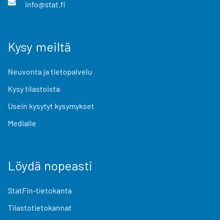
info@stat.fi
Kysy meiltä
Neuvonta ja tietopalvelu
Kysy tilastoista
Usein kysytyt kysymykset
Medialle
Löydä nopeasti
StatFin-tietokanta
Tilastotietokannat