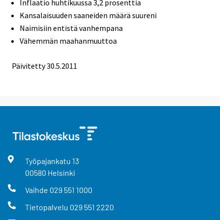
Inflaatio huhtikuussa 3,2 prosenttia
Kansalaisuuden saaneiden määrä suureni
Naimisiin entistä vanhempana
Vähemmän maahanmuuttoa
Päivitetty 30.5.2011
Työpajankatu
13
00580
Helsinki
Vaihde
029 551 1000
Tietopalvelu
029 551 2220