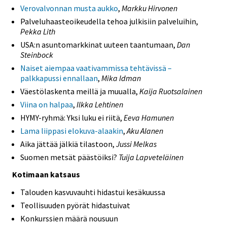
Verovalvonnan musta aukko
,
Markku Hirvonen
Palveluhaasteoikeudella tehoa julkisiin palveluihin,
Pekka Lith
USA:n asuntomarkkinat uuteen taantumaan,
Dan
Steinbock
Naiset aiempaa vaativammissa tehtävissä –
palkkapussi ennallaan
,
Mika Idman
Väestölaskenta meillä ja muualla,
Kaija Ruotsalainen
Viina on halpaa
,
Ilkka Lehtinen
HYMY-ryhmä: Yksi luku ei riitä,
Eeva Hamunen
Lama liippasi elokuva-alaakin
,
Aku Alanen
Aika jättää jälkiä tilastoon,
Jussi Melkas
Suomen metsät päästöiksi?
Tuija Lapveteläinen
Kotimaan katsaus
Talouden kasvuvauhti hidastui kesäkuussa
Teollisuuden pyörät hidastuivat
Konkurssien määrä nousuun