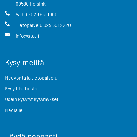
00580
Helsinki
Vaihde
029 551 1000
Tietopalvelu
029 551 2220
info@stat.fi
Kysy meiltä
Neuvonta ja tietopalvelu
Kysy tilastoista
Usein kysytyt kysymykset
Medialle
Löydä nopeasti