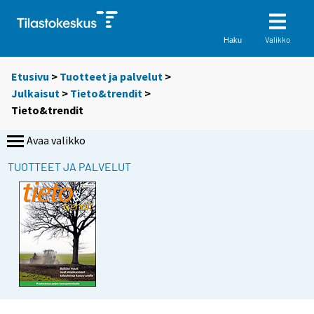
Valikko
Haku
Etusivu
>
Tuotteet ja palvelut
>
Julkaisut
>
Tieto&trendit
>
Tieto&trendit
Avaa valikko
TUOTTEET JA PALVELUT