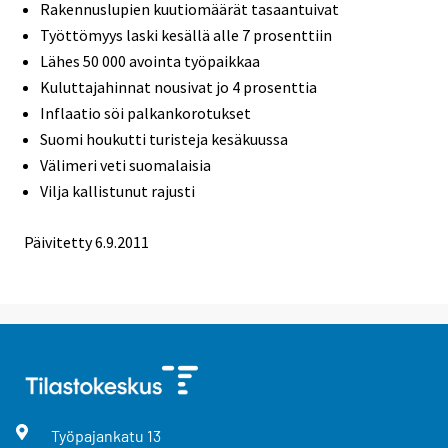
Rakennuslupien kuutiomäärät tasaantuivat
Työttömyys laski kesällä alle 7 prosenttiin
Lähes 50 000 avointa työpaikkaa
Kuluttajahinnat nousivat jo 4 prosenttia
Inflaatio söi palkankorotukset
Suomi houkutti turisteja kesäkuussa
Välimeri veti suomalaisia
Vilja kallistunut rajusti
Päivitetty 6.9.2011
Työpajankatu
13