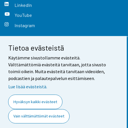
LinkedIn
YouTube
Instagram
Tietoa evästeistä
Yhteystiedot
Käytämme sivustollamme evästeitä.
Palaute
Välttämättömiä evästeitä tarvitaan, jotta sivusto
toimii oikein. Muita evästeitä tarvitaan videoiden,
Käyttöehdot
podcastien ja palautepalvelun esittämiseen.
Tietosuoja
Lue lisää evästeistä.
Saavutettavuus
Hyväksyn kaikki evästeet
Tietoa sivustosta
Vain välttämättömät evästeet
Evästeasetukset