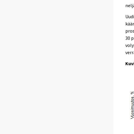
nelj
Uud
kään
pros
30 p
vol
verr
Kuv