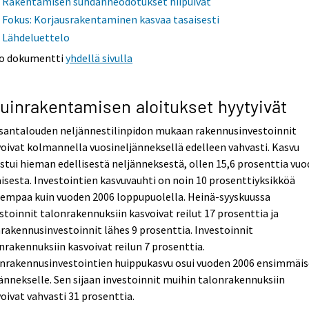
Rakentamisen suhdanneodotukset hiipuivat
Fokus: Korjausrakentaminen kasvaa tasaisesti
Lähdeluettelo
o dokumentti
yhdellä sivulla
uinrakentamisen aloitukset hyytyivät
santalouden neljännestilinpidon mukaan rakennusinvestoinnit
oivat kolmannella vuosineljänneksellä edelleen vahvasti. Kasvu
stui hieman edellisestä neljänneksestä, ollen 15,6 prosenttia vu
isesta. Investointien kasvuvauhti on noin 10 prosenttiyksikköä
rempaa kuin vuoden 2006 loppupuolella. Heinä-syyskuussa
stoinnit talonrakennuksiin kasvoivat reilut 17 prosenttia ja
akennusinvestoinnit lähes 9 prosenttia. Investoinnit
nrakennuksiin kasvoivat reilun 7 prosenttia.
inrakennusinvestointien huippukasvu osui vuoden 2006 ensimmäis
ännekselle. Sen sijaan investoinnit muihin talonrakennuksiin
oivat vahvasti 31 prosenttia.