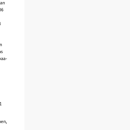
nan
06
4
en
as
paa-
1
nen,