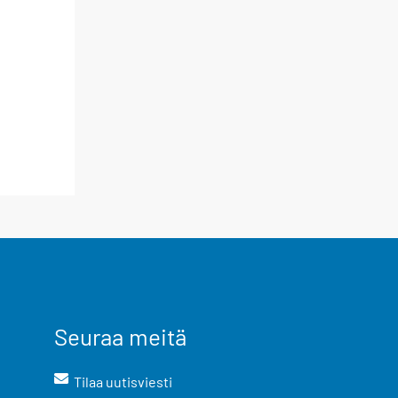
Seuraa meitä
Tilaa uutisviesti