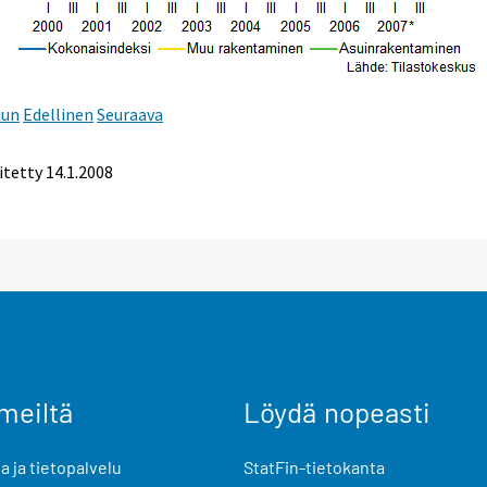
uun
Edellinen
Seuraava
itetty
14.1.2008
meiltä
Löydä nopeasti
 ja tietopalvelu
StatFin-tietokanta