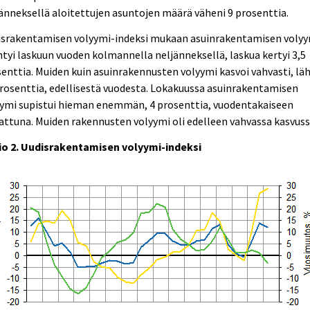
änneksellä aloitettujen asuntojen määrä väheni 9 prosenttia.
israkentamisen volyymi-indeksi mukaan asuinrakentamisen voly
tyi laskuun vuoden kolmannella neljänneksellä, laskua kertyi 3,5
enttia. Muiden kuin asuinrakennusten volyymi kasvoi vahvasti, lä
rosenttia, edellisestä vuodesta. Lokakuussa asuinrakentamisen
yymi supistui hieman enemmän, 4 prosenttia, vuodentakaiseen
attuna. Muiden rakennusten volyymi oli edelleen vahvassa kasvuss
io 2. Uudisrakentamisen volyymi-indeksi