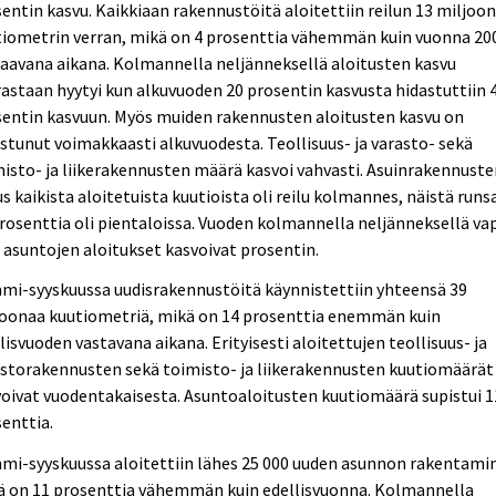
entin kasvu. Kaikkiaan rakennustöitä aloitettiin reilun 13 miljoo
tiometrin verran, mikä on 4 prosenttia vähemmän kuin vuonna 20
aavana aikana. Kolmannella neljänneksellä aloitusten kasvu
astaan hyytyi kun alkuvuoden 20 prosentin kasvusta hidastuttiin 
entin kasvuun. Myös muiden rakennusten aloitusten kasvu on
stunut voimakkaasti alkuvuodesta. Teollisuus- ja varasto- sekä
isto- ja liikerakennusten määrä kasvoi vahvasti. Asuinrakennust
s kaikista aloitetuista kuutioista oli reilu kolmannes, näistä runs
rosenttia oli pientaloissa. Vuoden kolmannella neljänneksellä va
 asuntojen aloitukset kasvoivat prosentin.
mi-syyskuussa uudisrakennustöitä käynnistettiin yhteensä 39
joonaa kuutiometriä, mikä on 14 prosenttia enemmän kuin
lisvuoden vastavana aikana. Erityisesti aloitettujen teollisuus- ja
storakennusten sekä toimisto- ja liikerakennusten kuutiomäärät
oivat vuodentakaisesta. Asuntoaloitusten kuutiomäärä supistui 1
enttia.
mi-syyskuussa aloitettiin lähes 25 000 uuden asunnon rakentami
ä on 11 prosenttia vähemmän kuin edellisvuonna. Kolmannella