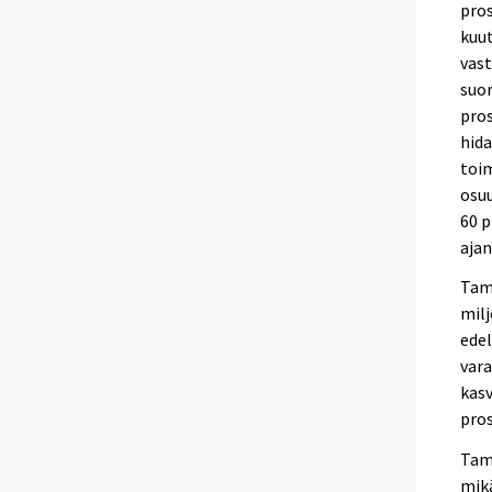
pros
kuu
vast
suor
pros
hida
toim
osuu
60 p
ajan
Tam
mil
edel
vara
kasv
pros
Tam
mik