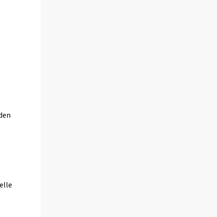
oden
elle