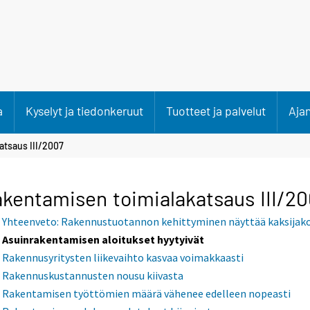
a
Kyselyt ja tiedonkeruut
Tuotteet ja palvelut
Aja
atsaus III/2007
kentamisen toimialakatsaus III/2
Yhteenveto: Rakennustuotannon kehittyminen näyttää kaksijako
Asuinrakentamisen aloitukset hyytyivät
Rakennusyritysten liikevaihto kasvaa voimakkaasti
Rakennuskustannusten nousu kiivasta
Rakentamisen työttömien määrä vähenee edelleen nopeasti