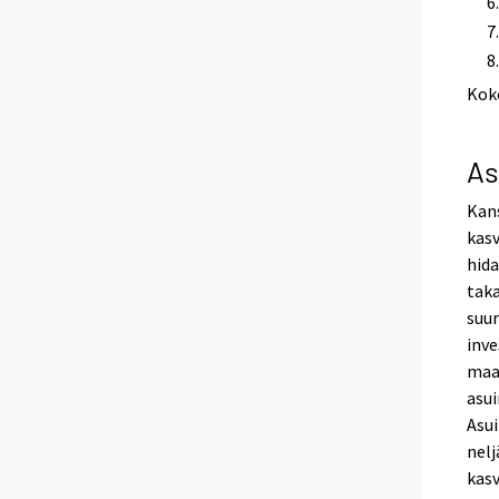
Kok
As
Kan
kasv
hida
taka
suu
inve
maar
asui
Asu
nelj
kasv