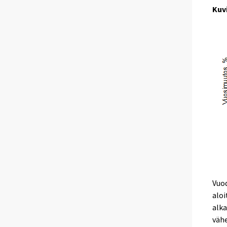
Kuv
Vuo
aloi
alka
väh