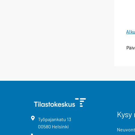
Alk
Päiv
Kysy 
Työpajankatu
13
00580
Helsinki
Neuvonta