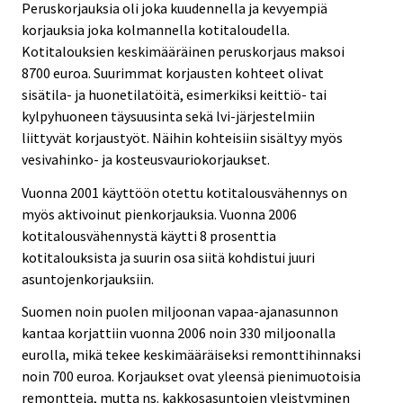
Peruskorjauksia oli joka kuudennella ja kevyempiä
korjauksia joka kolmannella kotitaloudella.
Kotitalouksien keskimääräinen peruskorjaus maksoi
8700 euroa. Suurimmat korjausten kohteet olivat
sisätila- ja huonetilatöitä, esimerkiksi keittiö- tai
kylpyhuoneen täysuusinta sekä lvi-järjestelmiin
liittyvät korjaustyöt. Näihin kohteisiin sisältyy myös
vesivahinko- ja kosteusvauriokorjaukset.
Vuonna 2001 käyttöön otettu kotitalousvähennys on
myös aktivoinut pienkorjauksia. Vuonna 2006
kotitalousvähennystä käytti 8 prosenttia
kotitalouksista ja suurin osa siitä kohdistui juuri
asuntojenkorjauksiin.
Suomen noin puolen miljoonan vapaa-ajanasunnon
kantaa korjattiin vuonna 2006 noin 330 miljoonalla
eurolla, mikä tekee keskimääräiseksi remonttihinnaksi
noin 700 euroa. Korjaukset ovat yleensä pienimuotoisia
remontteja, mutta ns. kakkosasuntojen yleistyminen