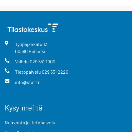
Työpajankatu
13
00580
Helsinki
Vaihde
029 551 1000
Tietopalvelu
029 551 2220
info@stat.fi
Kysy meiltä
Neuvonta ja tietopalvelu