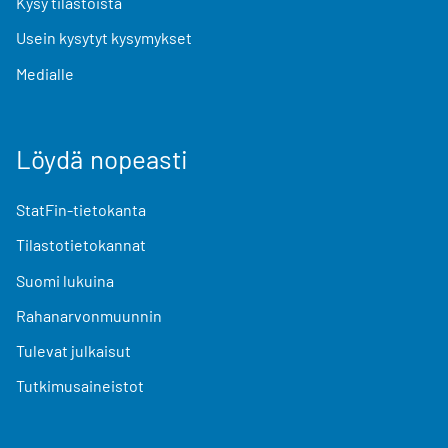
Kysy tilastoista
Usein kysytyt kysymykset
Medialle
Löydä nopeasti
StatFin-tietokanta
Tilastotietokannat
Suomi lukuina
Rahanarvonmuunnin
Tulevat julkaisut
Tutkimusaineistot