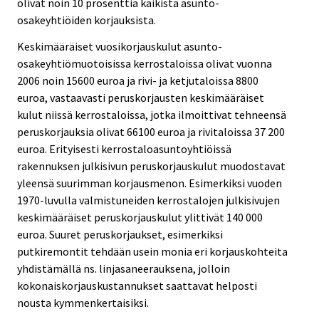
olivat noin 10 prosenttia kaikista asunto-
osakeyhtiöiden korjauksista.
Keskimääräiset vuosikorjauskulut asunto-
osakeyhtiömuotoisissa kerrostaloissa olivat vuonna
2006 noin 15600 euroa ja rivi- ja ketjutaloissa 8800
euroa, vastaavasti peruskorjausten keskimääräiset
kulut niissä kerrostaloissa, jotka ilmoittivat tehneensä
peruskorjauksia olivat 66100 euroa ja rivitaloissa 37 200
euroa. Erityisesti kerrostaloasuntoyhtiöissä
rakennuksen julkisivun peruskorjauskulut muodostavat
yleensä suurimman korjausmenon. Esimerkiksi vuoden
1970-luvulla valmistuneiden kerrostalojen julkisivujen
keskimääräiset peruskorjauskulut ylittivät 140 000
euroa. Suuret peruskorjaukset, esimerkiksi
putkiremontit tehdään usein monia eri korjauskohteita
yhdistämällä ns. linjasaneerauksena, jolloin
kokonaiskorjauskustannukset saattavat helposti
nousta kymmenkertaisiksi.