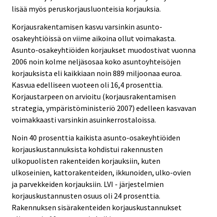
lisää myös peruskorjausluonteisia korjauksia.
Korjausrakentamisen kasvu varsinkin asunto-
osakeyhtiöissä on viime aikoina ollut voimakasta.
Asunto-osakeyhtiöiden korjaukset muodostivat vuonna
2006 noin kolme neljäsosaa koko asuntoyhteisöjen
korjauksista eli kaikkiaan noin 889 miljoonaa euroa.
Kasvua edelliseen vuoteen oli 16,4 prosenttia.
Korjaustarpeen on arvioitu (korjausrakentamisen
strategia, ympäristöministeriö 2007) edelleen kasvavan
voimakkaasti varsinkin asuinkerrostaloissa.
Noin 40 prosenttia kaikista asunto-osakeyhtiöiden
korjauskustannuksista kohdistui rakennusten
ulkopuolisten rakenteiden korjauksiin, kuten
ulkoseinien, kattorakenteiden, ikkunoiden, ulko-ovien
ja parvekkeiden korjauksiin. LVI - järjestelmien
korjauskustannusten osuus oli 24 prosenttia.
Rakennuksen sisärakenteiden korjauskustannukset