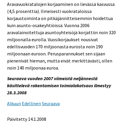
Aravavuokratalojen korjaaminen on lievässä kasvussa
(4,5 prosenttia). Ilmeisesti vuokrataloissa
korjaustoiminta on pitkäjännitteisemmin hoidettua
kuin asunto-osakeyhtiöissä. Vuonna 2006
aravalainoitettuja asuntoyhteisöjä korjattiin noin 320
miljoonalla eurolla. Vuosikorjaukset nousivat
edellisvuoden 170 miljoonasta eurosta noin 190
miljoonaan euroon. Perusparannukset sen sijaan
pienenivät hieman, mutta eivät merkittävästi, ollen
noin 140 miljoonaa euroa.
Seuraava vuoden 2007 viimeistä neljännestä
käsittelevä rakentamisen toimialakatsaus ilmestyy
28.3.2008
Alkuun
Edellinen
Seuraava
Päivitetty
14.1.2008