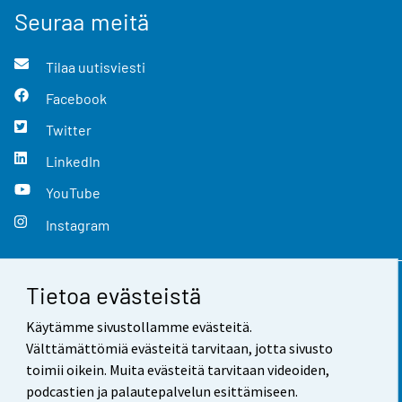
Seuraa meitä
Tilaa uutisviesti
Facebook
Twitter
LinkedIn
YouTube
Instagram
Tietoa evästeistä
Yhteystiedot
Käytämme sivustollamme evästeitä.
Palaute
Välttämättömiä evästeitä tarvitaan, jotta sivusto
toimii oikein. Muita evästeitä tarvitaan videoiden,
Käyttöehdot
podcastien ja palautepalvelun esittämiseen.