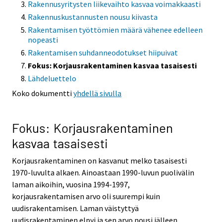
Rakennusyritysten liikevaihto kasvaa voimakkaasti
Rakennuskustannusten nousu kiivasta
Rakentamisen työttömien määrä vähenee edelleen
nopeasti
Rakentamisen suhdanneodotukset hiipuivat
Fokus: Korjausrakentaminen kasvaa tasaisesti
Lähdeluettelo
Koko dokumentti
yhdellä sivulla
Fokus: Korjausrakentaminen
kasvaa tasaisesti
Korjausrakentaminen on kasvanut melko tasaisesti
1970-luvulta alkaen. Ainoastaan 1990-luvun puolivälin
laman aikoihin, vuosina 1994-1997,
korjausrakentamisen arvo oli suurempi kuin
uudisrakentamisen. Laman väistyttyä
uudisrakentaminen elpyi ja sen arvo nousi jälleen