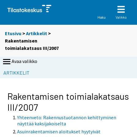
Valikko
Haku
Etusivu
>
Artikkelit
>
Rakentamisen
toimialakatsaus III/2007
Avaa valikko
ARTIKKELIT
Rakentamisen toimialakatsaus
III/2007
Yhteenveto: Rakennustuotannon kehittyminen
näyttää kaksijakoiselta
Asuinrakentamisen aloitukset hyytyivät