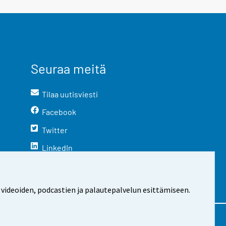
Seuraa meitä
Tilaa uutisviesti
Facebook
Twitter
LinkedIn
YouTube
Instagram
 videoiden, podcastien ja palautepalvelun esittämiseen.
stosta
Evästeasetukset