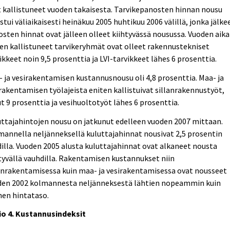
 kallistuneet vuoden takaisesta. Tarvikepanosten hinnan nousu
stui väliaikaisesti heinäkuu 2005 huhtikuu 2006 välillä, jonka jälke
sten hinnat ovat jälleen olleet kiihtyvässä nousussa. Vuoden aik
en kallistuneet tarvikeryhmät ovat olleet rakennustekniset
ikkeet noin 9,5 prosenttia ja LVI-tarvikkeet lähes 6 prosenttia.
 ja vesirakentamisen kustannusnousu oli 4,8 prosenttia. Maa- ja
rakentamisen työlajeista eniten kallistuivat sillanrakennustyöt,
ut 9 prosenttia ja vesihuoltotyöt lähes 6 prosenttia.
ttajahintojen nousu on jatkunut edelleen vuoden 2007 mittaan.
annella neljänneksellä kuluttajahinnat nousivat 2,5 prosentin
illa. Vuoden 2005 alusta kuluttajahinnat ovat alkaneet nousta
tyvällä vauhdilla. Rakentamisen kustannukset niin
onrakentamisessa kuin maa- ja vesirakentamisessa ovat nousseet
den 2002 kolmannesta neljänneksestä lähtien nopeammin kuin
nen hintataso.
io 4. Kustannusindeksit