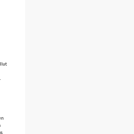
llut
.
en
n
us