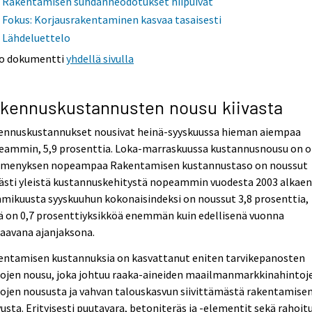
Rakentamisen suhdanneodotukset hiipuivat
Fokus: Korjausrakentaminen kasvaa tasaisesti
Lähdeluettelo
o dokumentti
yhdellä sivulla
kennuskustannusten nousu kiivasta
ennuskustannukset nousivat heinä-syyskuussa hieman aiempaa
eammin, 5,9 prosenttia. Loka-marraskuussa kustannusnousu on o
menyksen nopeampaa Rakentamisen kustannustaso on noussut
ästi yleistä kustannuskehitystä nopeammin vuodesta 2003 alkaen
mikuusta syyskuuhun kokonaisindeksi on noussut 3,8 prosenttia,
ä on 0,7 prosenttiyksikköä enemmän kuin edellisenä vuonna
aavana ajanjaksona.
entamisen kustannuksia on kasvattanut eniten tarvikepanosten
tojen nousu, joka johtuu raaka-aineiden maailmanmarkkinahintoj
ojen noususta ja vahvan talouskasvun siivittämästä rakentamise
usta. Erityisesti puutavara, betoniteräs ja -elementit sekä rahoit