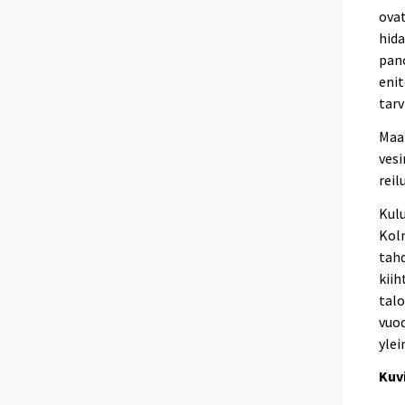
ovat
hida
pano
enit
tarv
Maa-
vesi
reil
Kulu
Kolm
tahd
kiih
tal
vuo
ylei
Kuv