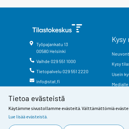
Kysy 
Työpajankatu
13
00580
Helsinki
Neuvonta
Vaihde
029 551 1000
Kysy tila
Tietopalvelu
029 551 2220
Usein ky
info@stat.fi
Medialle
Tietoa evästeistä
Käytämme sivustollamme evästeitä. Välttämättömiä evästeitä t
Lue lisää evästeistä.
Yhteystiedot
Palaute