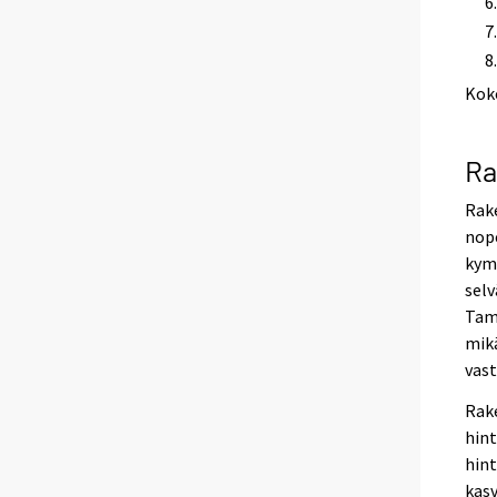
Kok
Ra
Rak
nop
kym
selv
Tam
mik
vast
Rak
hin
hint
kasv