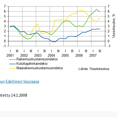
uun
Edellinen
Seuraava
itetty
14.1.2008