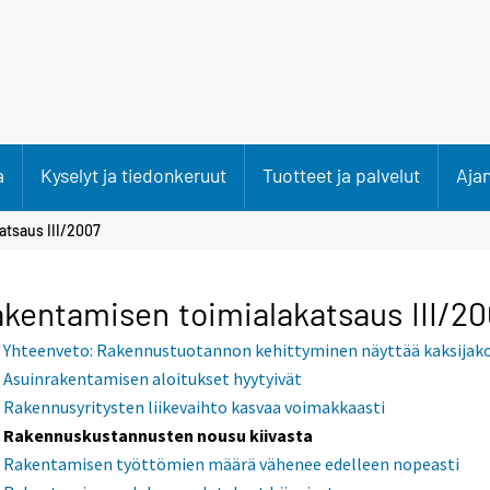
a
Kyselyt ja tiedonkeruut
Tuotteet ja palvelut
Aja
atsaus III/2007
kentamisen toimialakatsaus III/2
Yhteenveto: Rakennustuotannon kehittyminen näyttää kaksijako
Asuinrakentamisen aloitukset hyytyivät
Rakennusyritysten liikevaihto kasvaa voimakkaasti
Rakennuskustannusten nousu kiivasta
Rakentamisen työttömien määrä vähenee edelleen nopeasti