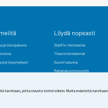
meiltä
Löydä nopeasti
 ja tietopalvelu
StatFin-tietokanta
stoista
Tilastotietokannat
sytyt kysymykset
Suomi lukuina
Rahanarvonmuunnin
Tulevat julkaisut
Tutkimusaineistot
arvitaan, jotta sivusto toimii oikein. Muita evästeitä tarvitaan
Käyttöehdot
Tietosuoja
Saavutettavuus
Tietoa sivu