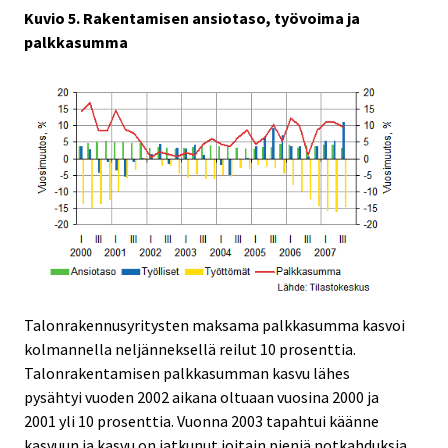
Kuvio 5. Rakentamisen ansiotaso, työvoima ja
palkkasumma
Talonrakennusyritysten maksama palkkasumma kasvoi
kolmannella neljänneksellä reilut 10 prosenttia.
Talonrakentamisen palkkasumman kasvu lähes
pysähtyi vuoden 2002 aikana oltuaan vuosina 2000 ja
2001 yli 10 prosenttia. Vuonna 2003 tapahtui käänne
kasvuun ja kasvu on jatkunut joitain pieniä notkahduksia