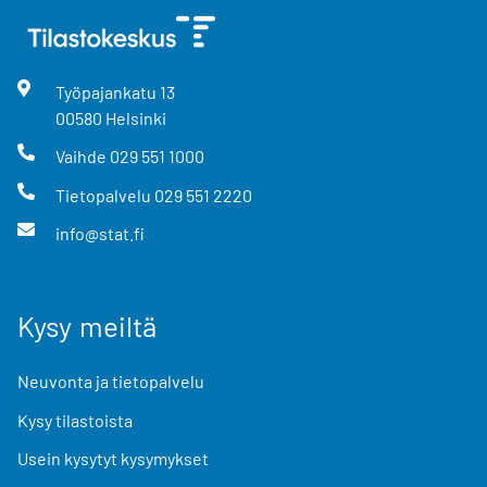
Työpajankatu
13
00580
Helsinki
Vaihde
029 551 1000
Tietopalvelu
029 551 2220
info@stat.fi
Kysy meiltä
Neuvonta ja tietopalvelu
Kysy tilastoista
Usein kysytyt kysymykset