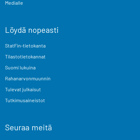
Medialle
Löydä nopeasti
StatFin-tietokanta
Tilastotietokannat
Suomi lukuina
Rahanarvonmuunnin
Tulevat julkaisut
Tutkimusaineistot
Seuraa meitä