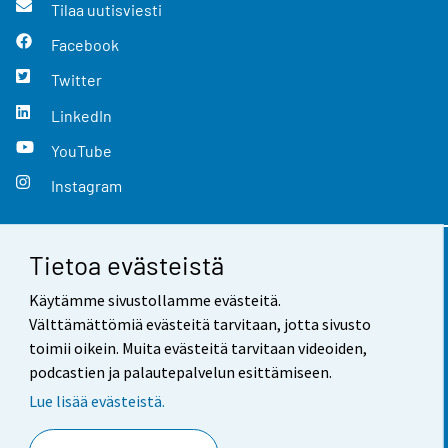
Tilaa uutisviesti
Facebook
Twitter
LinkedIn
YouTube
Instagram
Tietoa evästeistä
Yhteystiedot
Käytämme sivustollamme evästeitä.
Palaute
Välttämättömiä evästeitä tarvitaan, jotta sivusto
toimii oikein. Muita evästeitä tarvitaan videoiden,
Käyttöehdot
podcastien ja palautepalvelun esittämiseen.
Tietosuoja
Lue lisää evästeistä.
Saavutettavuus