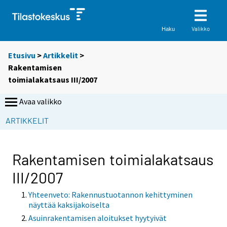
Valikko
Haku
Etusivu
>
Artikkelit
>
Rakentamisen
toimialakatsaus III/2007
Avaa valikko
ARTIKKELIT
Rakentamisen toimialakatsaus
III/2007
Yhteenveto: Rakennustuotannon kehittyminen
näyttää kaksijakoiselta
Asuinrakentamisen aloitukset hyytyivät