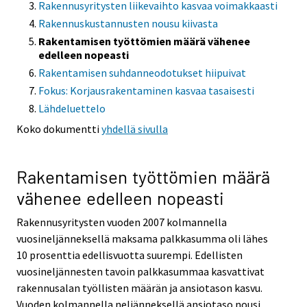
Rakennusyritysten liikevaihto kasvaa voimakkaasti
Rakennuskustannusten nousu kiivasta
Rakentamisen työttömien määrä vähenee
edelleen nopeasti
Rakentamisen suhdanneodotukset hiipuivat
Fokus: Korjausrakentaminen kasvaa tasaisesti
Lähdeluettelo
Koko dokumentti
yhdellä sivulla
Rakentamisen työttömien määrä
vähenee edelleen nopeasti
Rakennusyritysten vuoden 2007 kolmannella
vuosineljänneksellä maksama palkkasumma oli lähes
10 prosenttia edellisvuotta suurempi. Edellisten
vuosineljännesten tavoin palkkasummaa kasvattivat
rakennusalan työllisten määrän ja ansiotason kasvu.
Vuoden kolmannella neljänneksellä ansiotaso nousi