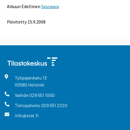
Alkuun
Edellinen
Seuraava
Päivitetty
15.9.2008
Työpajankatu
13
00580
Helsinki
Vaihde
029 551 1000
Tietopalvelu
029 551 2220
info@stat.fi