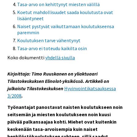
Tasa-arvo on kehittynyt miesten välillä
Koetut mahdollisuudet saada koulutusta ovat
lisääntyneet
Naiset pystyvät vaikuttamaan koulutukseensa
paremmin
Koulutuksen tarve vähentynyt
Tasa-arvo ei toteudu kaikilta osin
Koko dokumentti
yhdellä sivulla
Kirjoittaja: Timo Ruuskanen on yliaktuaari
Tilastokeskuksen Elinolot-yksikössä. Artikkeli on
julkaistu Tilastokeskuksen
Hyvinvointikatsauksessa
3/2008
.
Työnantajat panostavat naisten koulutukseen noin
seitsemän ja miesten koulutukseen noin kuusi
päivää palkansaajaa kohti. Miehet ovat kuitenkin
keskenään tasa-arvoisempia kuin naiset
henkilöstökoulutuksen suhteen, sillä saadut