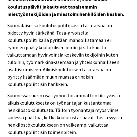
koulutuspäivät jakautuvat tasaisemmin
miestyöntekijöiden ja miestoimihenkilöiden kesken.
Suomalaisessa koulutuspolitiikassa tasa-arvoa on
pidetty hyvin tärkeänä. Tasa-arvoisella
koulutuspolitiikalla pyritään mahdollistamaan eri
ryhmien pääsy koulutuksen piiriin ja sitä kautta
vaikuttamaan hyvinvointia koskeviin tekijöihin kuten
tuloihin, työmarkkina-asemaan ja yhteiskunnalliseen
osallistumiseen. Aikuiskoulutuksen tasa-arvoa on
pyritty lisäämään muun muassa erinäisin
koulutuspoliittisin hankkein.
Suomessa suurin osa työhön tai ammattiin liittyvästä
aikuiskoulutuksesta on työnantajan kustantamaa
henkilöstökoulutusta. Tällöin työnantaja myös viime
kädessä päättää, ketkä koulutusta saavat. Tästä syystä
henkilöstökoulutukseen on vaikeampi vaikuttaa
koulutuspoliittisin toimenpitein.