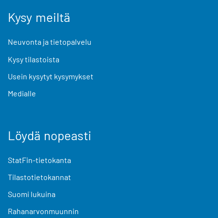
Kysy meiltä
Neuvonta ja tietopalvelu
Kysy tilastoista
Usein kysytyt kysymykset
Medialle
Löydä nopeasti
StatFin-tietokanta
Tilastotietokannat
Suomi lukuina
Rahanarvonmuunnin