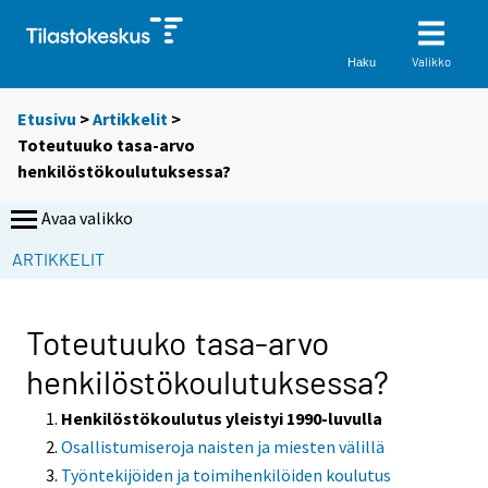
Valikko
Haku
Etusivu
>
Artikkelit
>
Toteutuuko tasa-arvo
henkilöstökoulutuksessa?
Avaa valikko
ARTIKKELIT
Toteutuuko tasa-arvo
henkilöstökoulutuksessa?
Henkilöstökoulutus yleistyi 1990-luvulla
Osallistumiseroja naisten ja miesten välillä
Työntekijöiden ja toimihenkilöiden koulutus