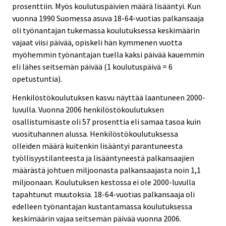
prosenttiin. Myös koulutuspäivien määrä lisääntyi. Kun
vuonna 1990 Suomessa asuva 18-64-vuotias palkansaaja
oli työnantajan tukemassa koulutuksessa keskimäärin
vajaat viisi päivää, opiskeli hän kymmenen vuotta
myöhemmin työnantajan tuella kaksi päivää kauemmin
eli lähes seitsemän päivää (1 koulutuspäivä = 6
opetustuntia).
Henkilöstökoulutuksen kasvu näyttää laantuneen 2000-
luvulla. Vuonna 2006 henkilöstökoulutuksen
osallistumisaste oli 57 prosenttia eli samaa tasoa kuin
vuosituhannen alussa. Henkilöstökoulutuksessa
olleiden määrä kuitenkin lisääntyi parantuneesta
työllisyystilanteesta ja lisääntyneestä palkansaajien
määrästä johtuen miljoonasta palkansaajasta noin 1,1
miljoonaan. Koulutuksen kestossa ei ole 2000-luvulla
tapahtunut muutoksia. 18-64-vuotias palkansaaja oli
edelleen työnantajan kustantamassa koulutuksessa
keskimäärin vajaa seitsemän päivää vuonna 2006.