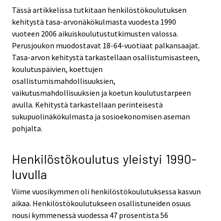
Tässä artikkelissa tutkitaan henkilöstökoulutuksen
kehitystä tasa-arvonäkökulmasta vuodesta 1990
vuoteen 2006 aikuiskoulutustutkimusten valossa.
Perusjoukon muodostavat 18-64-vuotiaat palkansaajat.
Tasa-arvon kehitystä tarkastellaan osallistumisasteen,
koulutuspäivien, koettujen
osallistumismahdollisuuksien,
vaikutusmahdollisuuksien ja koetun koulutustarpeen
avulla. Kehitystä tarkastellaan perinteisestä
sukupuolinäkökulmasta ja sosioekonomisen aseman
pohjalta.
Henkilöstökoulutus yleistyi 1990-
luvulla
Viime vuosikymmen oli henkilöstökoulutuksessa kasvun
aikaa. Henkilöstökoulutukseen osallistuneiden osuus
nousi kymmenessä vuodessa 47 prosentista 56