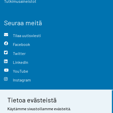
Tutkimusaineistot
Seuraa meitä
Tilaa uutisviesti
Facebook
Twitter
LinkedIn
YouTube
Instagram
Tietoa evästeistä
Yhteystiedot
Käytämme sivustollamme evästeitä.
Palaute