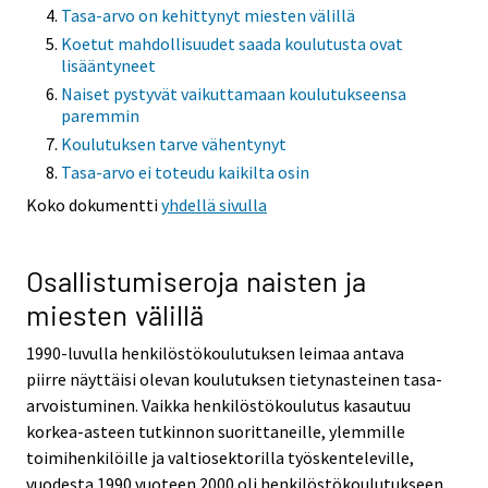
Tasa-arvo on kehittynyt miesten välillä
Koetut mahdollisuudet saada koulutusta ovat
lisääntyneet
Naiset pystyvät vaikuttamaan koulutukseensa
paremmin
Koulutuksen tarve vähentynyt
Tasa-arvo ei toteudu kaikilta osin
Koko dokumentti
yhdellä sivulla
Osallistumiseroja naisten ja
miesten välillä
1990-luvulla henkilöstökoulutuksen leimaa antava
piirre näyttäisi olevan koulutuksen tietynasteinen tasa-
arvoistuminen. Vaikka henkilöstökoulutus kasautuu
korkea-asteen tutkinnon suorittaneille, ylemmille
toimihenkilöille ja valtiosektorilla työskenteleville,
vuodesta 1990 vuoteen 2000 oli henkilöstökoulutukseen