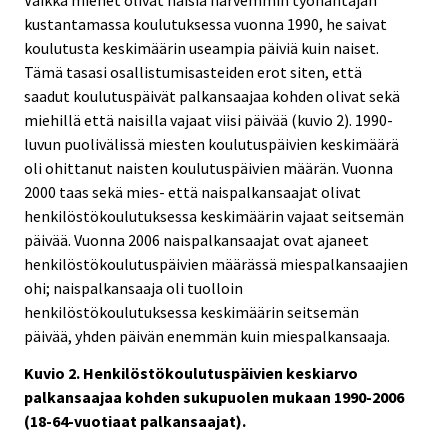
kustantamassa koulutuksessa vuonna 1990, he saivat
koulutusta keskimäärin useampia päiviä kuin naiset.
Tämä tasasi osallistumisasteiden erot siten, että
saadut koulutuspäivät palkansaajaa kohden olivat sekä
miehillä että naisilla vajaat viisi päivää (kuvio 2). 1990-
luvun puolivälissä miesten koulutuspäivien keskimäärä
oli ohittanut naisten koulutuspäivien määrän. Vuonna
2000 taas sekä mies- että naispalkansaajat olivat
henkilöstökoulutuksessa keskimäärin vajaat seitsemän
päivää. Vuonna 2006 naispalkansaajat ovat ajaneet
henkilöstökoulutuspäivien määrässä miespalkansaajien
ohi; naispalkansaaja oli tuolloin
henkilöstökoulutuksessa keskimäärin seitsemän
päivää, yhden päivän enemmän kuin miespalkansaaja.
Kuvio 2. Henkilöstökoulutuspäivien keskiarvo
palkansaajaa kohden sukupuolen mukaan 1990-2006
(18-64-vuotiaat palkansaajat).