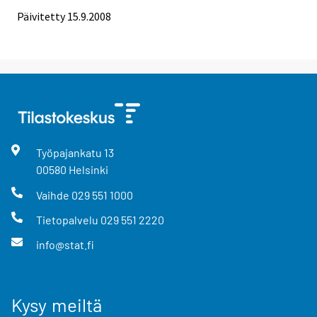
Päivitetty
15.9.2008
Työpajankatu
13
00580
Helsinki
Vaihde
029 551 1000
Tietopalvelu
029 551 2220
info@stat.fi
Kysy meiltä