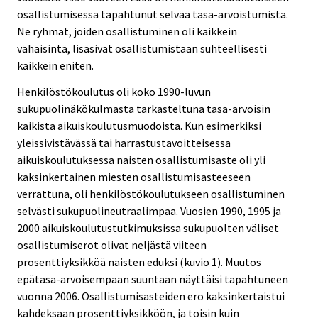
osallistumisessa tapahtunut selvää tasa-arvoistumista.
Ne ryhmät, joiden osallistuminen oli kaikkein
vähäisintä, lisäsivät osallistumistaan suhteellisesti
kaikkein eniten.
Henkilöstökoulutus oli koko 1990-luvun
sukupuolinäkökulmasta tarkasteltuna tasa-arvoisin
kaikista aikuiskoulutusmuodoista. Kun esimerkiksi
yleissivistävässä tai harrastustavoitteisessa
aikuiskoulutuksessa naisten osallistumisaste oli yli
kaksinkertainen miesten osallistumisasteeseen
verrattuna, oli henkilöstökoulutukseen osallistuminen
selvästi sukupuolineutraalimpaa. Vuosien 1990, 1995 ja
2000 aikuiskoulutustutkimuksissa sukupuolten väliset
osallistumiserot olivat neljästä viiteen
prosenttiyksikköä naisten eduksi (kuvio 1). Muutos
epätasa-arvoisempaan suuntaan näyttäisi tapahtuneen
vuonna 2006. Osallistumisasteiden ero kaksinkertaistui
kahdeksaan prosenttiyksikköön, ja toisin kuin