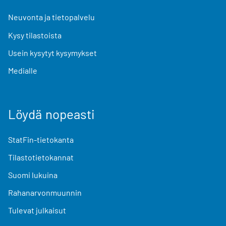
Neuvonta ja tietopalvelu
Kysy tilastoista
Usein kysytyt kysymykset
Medialle
Löydä nopeasti
StatFin-tietokanta
Tilastotietokannat
Suomi lukuina
Rahanarvonmuunnin
Tulevat julkaisut