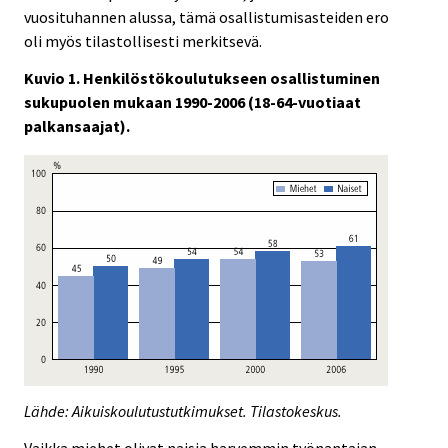
vuosituhannen alussa, tämä osallistumisasteiden ero
oli myös tilastollisesti merkitsevä.
Kuvio 1. Henkilöstökoulutukseen osallistuminen
sukupuolen mukaan 1990-2006 (18-64-vuotiaat
palkansaajat).
Lähde: Aikuiskoulutustutkimukset. Tilastokeskus.
Vaikka miehet olivat naisia harvemmin työnantajan