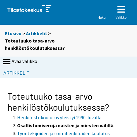
Valikko
Haku
Etusivu
>
Artikkelit
>
Toteutuuko tasa-arvo
henkilöstökoulutuksessa?
Avaa valikko
ARTIKKELIT
Toteutuuko tasa-arvo
henkilöstökoulutuksessa?
Henkilöstökoulutus yleistyi 1990-luvulla
Osallistumiseroja naisten ja miesten välillä
Työntekijöiden ja toimihenkilöiden koulutus