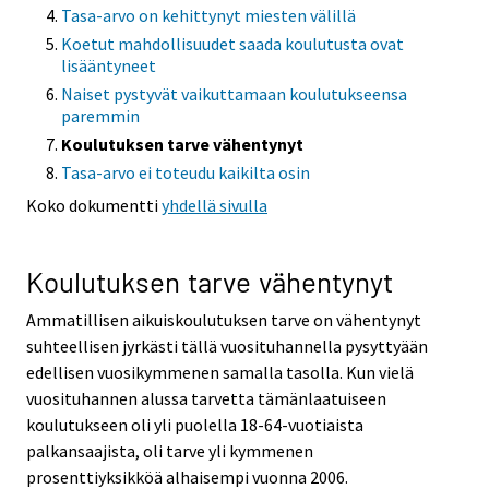
Tasa-arvo on kehittynyt miesten välillä
Koetut mahdollisuudet saada koulutusta ovat
lisääntyneet
Naiset pystyvät vaikuttamaan koulutukseensa
paremmin
Koulutuksen tarve vähentynyt
Tasa-arvo ei toteudu kaikilta osin
Koko dokumentti
yhdellä sivulla
Koulutuksen tarve vähentynyt
Ammatillisen aikuiskoulutuksen tarve on vähentynyt
suhteellisen jyrkästi tällä vuosituhannella pysyttyään
edellisen vuosikymmenen samalla tasolla. Kun vielä
vuosituhannen alussa tarvetta tämänlaatuiseen
koulutukseen oli yli puolella 18-64-vuotiaista
palkansaajista, oli tarve yli kymmenen
prosenttiyksikköä alhaisempi vuonna 2006.