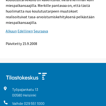
miespalkansaajilla. Merkille pantavaa on, että tästä
huolimatta nuo koulutustarpeen muutokset
realisoituivat tasa-arvoistumiskehityksenä pelkästään
miespalkansaajilla.
Alkuun
Edellinen
Seuraava
Päivitetty
15.9.2008
Työpajankatu
13
00580
Helsinki
Vaihde
029 551 1000