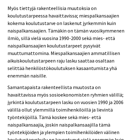
Myös tiettyjä rakenteellisia muutoksia on
koulutustarpeessa havaittavissa; miespalkansaajien
kokema koulutustarve on laskenut jyrkemmin kuin
naispalkansaajien. Tämäkin on tämän vuosikymmenen
ilmiö, sillä vielä vuosina 1990-2000 sekä mies- että
naispalkansaajien koulutustarpeet pysyivät
muuttumattomina. Miespalkansaajien ammatillisen
aikuiskoulutustarpeen raju lasku saattaa osaltaan
selittää henkilöstökoulutuksen kasaantumista yhä
enemmän naisille.
Samantapaista rakenteellista muutosta on
havaittavissa myös sosioekonomisten ryhmien välillä;
jyrkintä koulutustarpeen lasku on vuosien 1990 ja 2006
välillä ollut ylemmillä toimihenkilöillä ja lievintä
työntekijöillä. Tämä koskee sekä mies- että
naispalkansaajia, joskin naispalkansaajilla tämä
työntekijöiden ja ylempien toimihenkilöiden välinen
koulutustarvekuilu on kaventunut vielä enemmän kuin