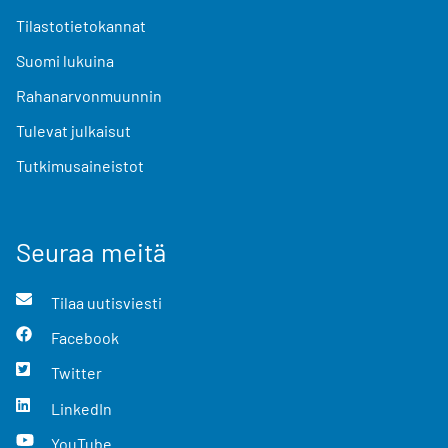
Tilastotietokannat
Suomi lukuina
Rahanarvonmuunnin
Tulevat julkaisut
Tutkimusaineistot
Seuraa meitä
Tilaa uutisviesti
Facebook
Twitter
LinkedIn
YouTube