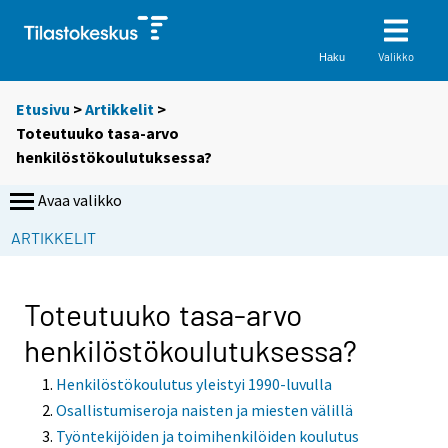
Valikko
Haku
Etusivu
>
Artikkelit
>
Toteutuuko tasa-arvo
henkilöstökoulutuksessa?
Avaa valikko
ARTIKKELIT
Toteutuuko tasa-arvo
henkilöstökoulutuksessa?
Henkilöstökoulutus yleistyi 1990-luvulla
Osallistumiseroja naisten ja miesten välillä
Työntekijöiden ja toimihenkilöiden koulutus