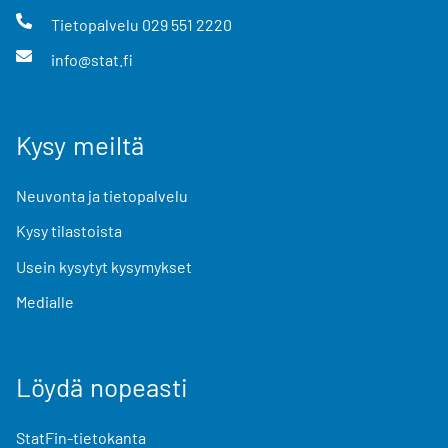
Tietopalvelu
029 551 2220
info@stat.fi
Kysy meiltä
Neuvonta ja tietopalvelu
Kysy tilastoista
Usein kysytyt kysymykset
Medialle
Löydä nopeasti
StatFin-tietokanta