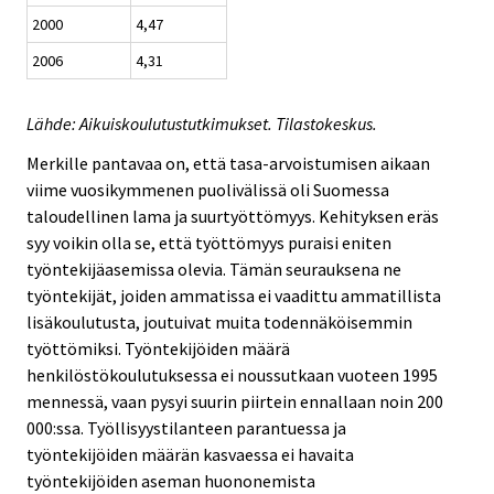
2000
4,47
2006
4,31
Lähde: Aikuiskoulutustutkimukset. Tilastokeskus.
Merkille pantavaa on, että tasa-arvoistumisen aikaan
viime vuosikymmenen puolivälissä oli Suomessa
taloudellinen lama ja suurtyöttömyys. Kehityksen eräs
syy voikin olla se, että työttömyys puraisi eniten
työntekijäasemissa olevia. Tämän seurauksena ne
työntekijät, joiden ammatissa ei vaadittu ammatillista
lisäkoulutusta, joutuivat muita todennäköisemmin
työttömiksi. Työntekijöiden määrä
henkilöstökoulutuksessa ei noussutkaan vuoteen 1995
mennessä, vaan pysyi suurin piirtein ennallaan noin 200
000:ssa. Työllisyystilanteen parantuessa ja
työntekijöiden määrän kasvaessa ei havaita
työntekijöiden aseman huononemista