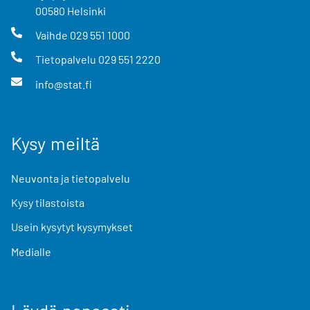
00580
Helsinki
Vaihde
029 551 1000
Tietopalvelu
029 551 2220
info@stat.fi
Kysy meiltä
Neuvonta ja tietopalvelu
Kysy tilastoista
Usein kysytyt kysymykset
Medialle