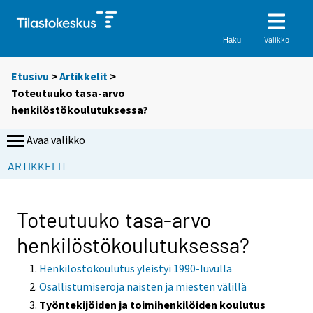
Valikko
Haku
Etusivu
>
Artikkelit
>
Toteutuuko tasa-arvo
henkilöstökoulutuksessa?
Avaa valikko
ARTIKKELIT
Toteutuuko tasa-arvo
henkilöstökoulutuksessa?
Henkilöstökoulutus yleistyi 1990-luvulla
Osallistumiseroja naisten ja miesten välillä
Työntekijöiden ja toimihenkilöiden koulutus