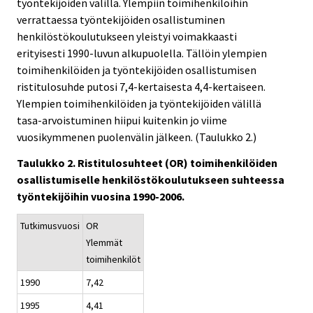
työntekijöiden välillä. Ylempiin toimihenkilöihin
verrattaessa työntekijöiden osallistuminen
henkilöstökoulutukseen yleistyi voimakkaasti
erityisesti 1990-luvun alkupuolella. Tällöin ylempien
toimihenkilöiden ja työntekijöiden osallistumisen
ristitulosuhde putosi 7,4-kertaisesta 4,4-kertaiseen.
Ylempien toimihenkilöiden ja työntekijöiden välillä
tasa-arvoistuminen hiipui kuitenkin jo viime
vuosikymmenen puolenvälin jälkeen. (Taulukko 2.)
Taulukko 2. Ristitulosuhteet (OR) toimihenkilöiden
osallistumiselle henkilöstökoulutukseen suhteessa
työntekijöihin vuosina 1990-2006.
Tutkimusvuosi
OR
Ylemmät
toimihenkilöt
1990
7,42
1995
4,41