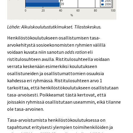
Lähde: Aikuiskoulutustutkimukset. Tilastokeskus.
Henkilöstökoulutukseen osallistumisen tasa-
arvokehitystä sosioekonomisten ryhmien välillä
voidaan kuvata niin sanotun
odds ration
eli
ristitulosuhteen avulla. Ristitulosuhteella voidaan
verrata keskenään esimerkiksi koulutukseen
osallistuneiden ja osallistumattomien osuuksia
kahdessa eri ryhmässä. Ristitulosuhteen arvo 1
tarkoittaa, että henkilöstökoulutukseen osallistutaan
tasa-arvoisesti. Poikkeamat tästä kertovat, että
joissakin ryhmissä osallistutaan useammin, eikä tilanne
ole tasa-arvoinen.
Tasa-arvoistumista henkilöstökoulutuksessa on
tapahtunut erityisesti ylempien toimihenkilöiden ja