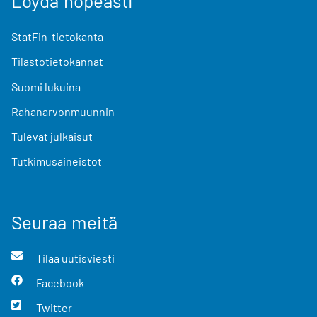
Löydä nopeasti
StatFin-tietokanta
Tilastotietokannat
Suomi lukuina
Rahanarvonmuunnin
Tulevat julkaisut
Tutkimusaineistot
Seuraa meitä
Tilaa uutisviesti
Facebook
Twitter