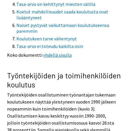
Tasa-arvo on kehittynyt miesten välillä
Koetut mahdollisuudet saada koulutusta ovat
lisääntyneet
Naiset pystyvät vaikuttamaan koulutukseensa
paremmin
Koulutuksen tarve vähentynyt
Tasa-arvo ei toteudu kaikilta osin
Koko dokumentti
yhdellä sivulla
Työntekijöiden ja toimihenkilöiden
koulutus
Työntekijöiden osallistuminen työnantajan tukemaan
koulutukseen näyttää yleistyneen vuoden 1990 jälkeen
nopeammin kuin toimihenkilöiden (kuvio 3).
Osallistumisen kasvu keskittyy vuosiin 1990-2000,
jolloin työntekijöiden osallistumisosuus kasvoi 26:sta
38 prosenttiin. Samalla ajanjaksolla sekä ylemmillä