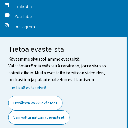
LinkedIn
YouTube
Instagram
Tietoa evästeistä
Yhteystiedot
Käytämme sivustollamme evästeitä.
Palaute
Välttämättömiä evästeitä tarvitaan, jotta sivusto
toimii oikein. Muita evästeitä tarvitaan videoiden,
Käyttöehdot
podcastien ja palautepalvelun esittämiseen.
Tietosuoja
Lue lisää evästeistä.
Saavutettavuus
Hyväksyn kaikki evästeet
Tietoa sivustosta
Vain välttämättömät evästeet
Evästeasetukset