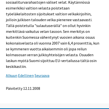
sosiaaliturvarahastojen väliset velat. Käytännössä
esimerkiksi valtion velasta poistetaan
työeläkelaitosten sijoitukset valtion velkakirjoihin,
jolloin julkisen talouden velka pienenee vastaavasti.
Tällä poistetulla "sulautuserällä" on ollut hyvinkin
merkittävä vaikutus velan tasoon. Sen merkitys on
kuitenkin Suomessa vähentynyt vuosien aikana: osuus
kokonaisvelasta oli vuonna 2007 vain 6,4 prosenttia, kun
se kymmenen vuotta aikaisemmin oli jopa reilun
kolmasosan verran julkisyhteisöjen velasta. Osuuden
laskun myötä Suomi sijoittuu EU-vertailussa tältä osin
keskikastiin.
Alkuun
Edellinen
Seuraava
Päivitetty
12.11.2008