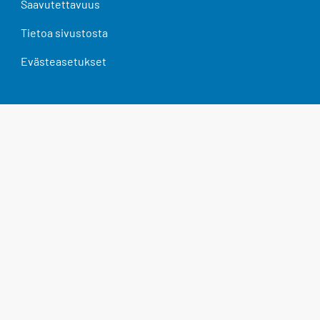
Saavutettavuus
Tietoa sivustosta
Evästeasetukset