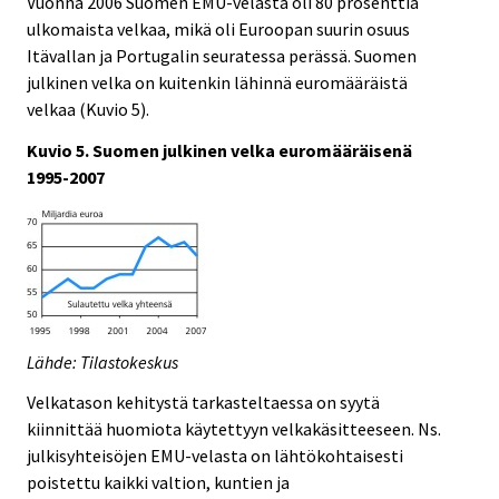
Vuonna 2006 Suomen EMU-velasta oli 80 prosenttia
ulkomaista velkaa, mikä oli Euroopan suurin osuus
Itävallan ja Portugalin seuratessa perässä. Suomen
julkinen velka on kuitenkin lähinnä euromääräistä
velkaa (Kuvio 5).
Kuvio 5. Suomen julkinen velka euromääräisenä
1995-2007
Lähde: Tilastokeskus
Velkatason kehitystä tarkasteltaessa on syytä
kiinnittää huomiota käytettyyn velkakäsitteeseen. Ns.
julkisyhteisöjen EMU-velasta on lähtökohtaisesti
poistettu kaikki valtion, kuntien ja