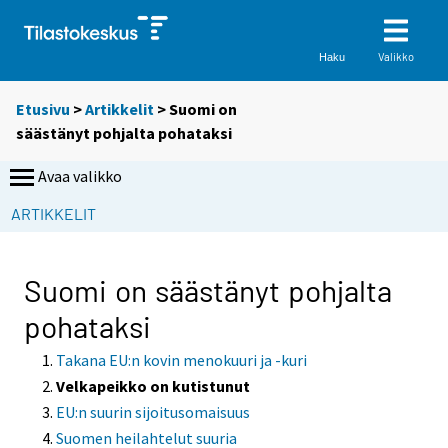
Valikko
Haku
Etusivu
>
Artikkelit
> Suomi on
säästänyt pohjalta pohataksi
Avaa valikko
ARTIKKELIT
Suomi on säästänyt pohjalta
pohataksi
Takana EU:n kovin menokuuri ja -kuri
Velkapeikko on kutistunut
EU:n suurin sijoitusomaisuus
Suomen heilahtelut suuria