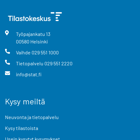
Työpajankatu
13
00580
Helsinki
Vaihde
029 551 1000
Tietopalvelu
029 551 2220
info@stat.fi
Kysy meiltä
Neuvonta ja tietopalvelu
Kysy tilastoista
Usein kysytyt kysymykset