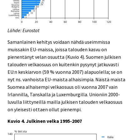
Lähde: Eurostat
Samanlainen kehitys voidaan nähdä useimmissa
muissakin EU-maissa, joissa talouden kasvu on
pienentänyt velan osuutta (Kuvio 4). Suomen julkisen
talouden velkaosuus on kuitenkin pysynyt jatkuvasti
EU:n keskiarvon (59 % vuonna 2007) alapuolella; se on
nyt ns. vanhoista EU-maista alhaisimpia. Näistä maista
Suomea alhaisempi velkaosuus oli vuonna 2007 vain
Irlannilla, Tanskalla ja Luxemburgilla. Unioniin 2000-
luvulla liittyneillä mailla julkisen talouden velkaosuus
on yleisesti ottaen ollut pienempi.
Kuvio 4. Julkinen velka 1995-2007