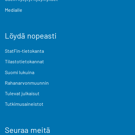
Medialle
Löydä nopeasti
StatFin-tietokanta
Tilastotietokannat
Suomi lukuina
Rahanarvonmuunnin
Tulevat julkaisut
Tutkimusaineistot
Seuraa meitä