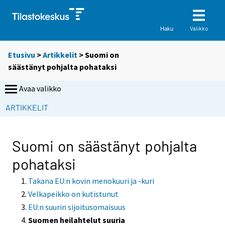
Valikko
Haku
Etusivu
>
Artikkelit
> Suomi on
säästänyt pohjalta pohataksi
Avaa valikko
ARTIKKELIT
Suomi on säästänyt pohjalta
pohataksi
Takana EU:n kovin menokuuri ja -kuri
Velkapeikko on kutistunut
EU:n suurin sijoitusomaisuus
Suomen heilahtelut suuria