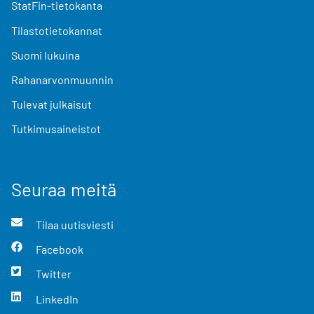
StatFin-tietokanta
Tilastotietokannat
Suomi lukuina
Rahanarvonmuunnin
Tulevat julkaisut
Tutkimusaineistot
Seuraa meitä
Tilaa uutisviesti
Facebook
Twitter
LinkedIn