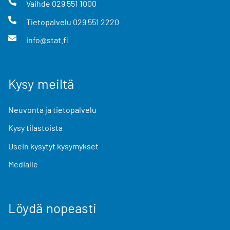
Vaihde
029 551 1000
Tietopalvelu
029 551 2220
info@stat.fi
Kysy meiltä
Neuvonta ja tietopalvelu
Kysy tilastoista
Usein kysytyt kysymykset
Medialle
Löydä nopeasti