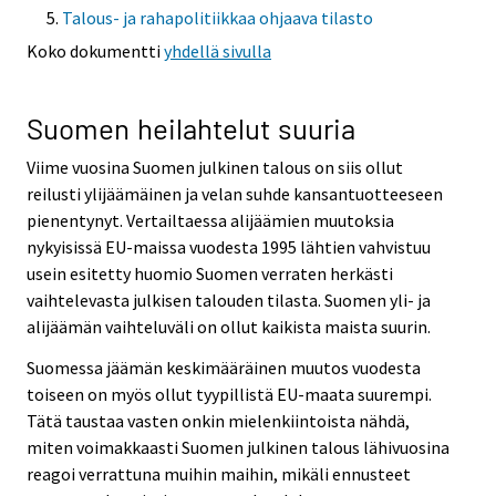
Talous- ja rahapolitiikkaa ohjaava tilasto
Koko dokumentti
yhdellä sivulla
Suomen heilahtelut suuria
Viime vuosina Suomen julkinen talous on siis ollut
reilusti ylijäämäinen ja velan suhde kansantuotteeseen
pienentynyt. Vertailtaessa alijäämien muutoksia
nykyisissä EU-maissa vuodesta 1995 lähtien vahvistuu
usein esitetty huomio Suomen verraten herkästi
vaihtelevasta julkisen talouden tilasta. Suomen yli- ja
alijäämän vaihteluväli on ollut kaikista maista suurin.
Suomessa jäämän keskimääräinen muutos vuodesta
toiseen on myös ollut tyypillistä EU-maata suurempi.
Tätä taustaa vasten onkin mielenkiintoista nähdä,
miten voimakkaasti Suomen julkinen talous lähivuosina
reagoi verrattuna muihin maihin, mikäli ennusteet